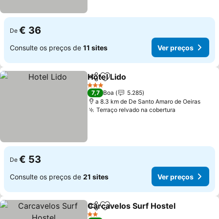
€ 36
De
Consulte os preços de
11 sites
Ver preços
Hotel Lido
Partilhar
Adicionar aos favoritos
Ver preços
3 Estrelas
7,7
Boa
5.285
a 8.3 km de De Santo Amaro de Oeiras
Terraço relvado na cobertura
Ver preços
€ 53
De
Consulte os preços de
21 sites
Ver preços
Carcavelos Surf Hostel
Partilhar
Adicionar aos favoritos
Ver
2 Estrelas