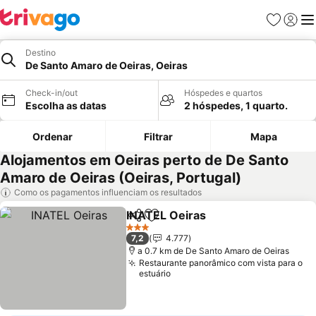
Favoritos
Iniciar
Me
Destino
De Santo Amaro de Oeiras, Oeiras
Check-in/out
Hóspedes e quartos
Escolha as datas
2 hóspedes, 1 quarto.
Ordenar
Filtrar
Mapa
Alojamentos em Oeiras perto de De Santo
Amaro de Oeiras (Oeiras, Portugal)
Como os pagamentos influenciam os resultados
INATEL Oeiras
Partilhar
Adicionar aos favoritos
Ver preços
3 Estrelas
7,2
4.777
a 0.7 km de De Santo Amaro de Oeiras
Restaurante panorâmico com vista para o
estuário