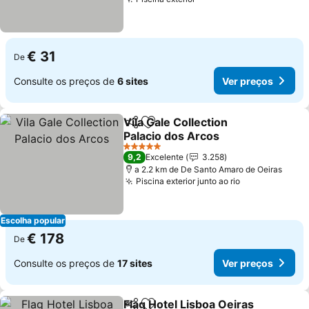
Ver preços
€ 31
De
Consulte os preços de
6 sites
Ver preços
Vila Gale Collection
Partilhar
Adicionar aos favoritos
Palacio dos Arcos
Ver preços
5 Estrelas
9,2
Excelente
3.258
a 2.2 km de De Santo Amaro de Oeiras
Piscina exterior junto ao rio
Ver preços
Escolha popular
€ 178
De
Consulte os preços de
17 sites
Ver preços
Flag Hotel Lisboa Oeiras