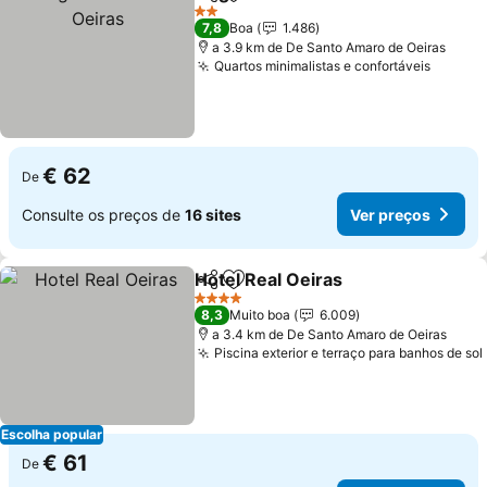
Partilhar
Adicionar aos favoritos
Ve
2 Estrelas
7,8
Boa
1.486
a 3.9 km de De Santo Amaro de Oeiras
Quartos minimalistas e confortáveis
Ver pr
€ 62
De
Consulte os preços de
16 sites
Ver preços
Hotel Real Oeiras
Partilhar
Adicionar aos favoritos
Ver preç
4 Estrelas
8,3
Muito boa
6.009
a 3.4 km de De Santo Amaro de Oeiras
Piscina exterior e terraço para banhos de sol
Escolha popular
€ 61
De