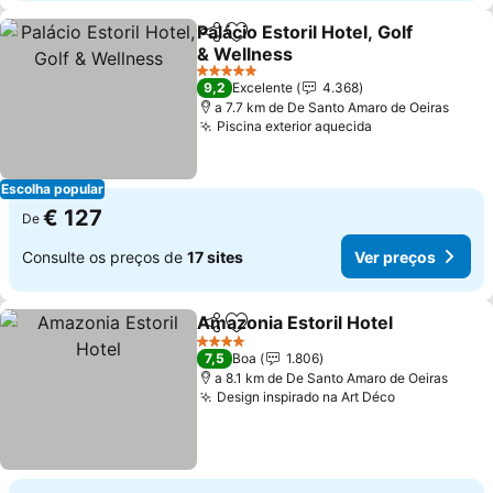
Palácio Estoril Hotel, Golf
Partilhar
Adicionar aos favoritos
& Wellness
Ver preços
5 Estrelas
9,2
Excelente
4.368
a 7.7 km de De Santo Amaro de Oeiras
Piscina exterior aquecida
Ver preços
Escolha popular
€ 127
De
Consulte os preços de
17 sites
Ver preços
Amazonia Estoril Hotel
Partilhar
Adicionar aos favoritos
Ver
4 Estrelas
7,5
Boa
1.806
a 8.1 km de De Santo Amaro de Oeiras
Design inspirado na Art Déco
Ver preços