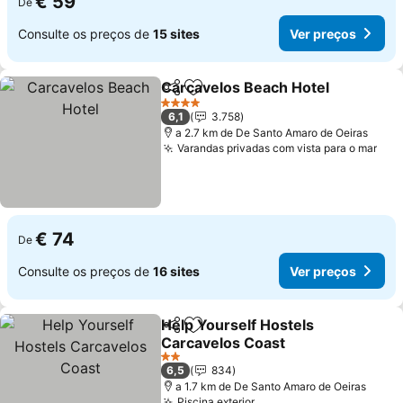
€ 59
De
Consulte os preços de
15 sites
Ver preços
Carcavelos Beach Hotel
Partilhar
Adicionar aos favoritos
Ve
4 Estrelas
6,1
3.758
a 2.7 km de De Santo Amaro de Oeiras
Varandas privadas com vista para o mar
Ver
€ 74
De
Consulte os preços de
16 sites
Ver preços
Help Yourself Hostels
Partilhar
Adicionar aos favoritos
Carcavelos Coast
Ver preços
2 Estrelas
6,5
834
a 1.7 km de De Santo Amaro de Oeiras
Piscina exterior