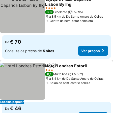
Partilhar
Adicionar aos favoritos
Lisbon By Ihg
Ver preços
4 Estrelas
8,6
Excelente
5.895
a 8.5 km de De Santo Amaro de Oeiras
Centro de bem-estar completo
Ver preço
€ 70
De
Consulte os preços de
5 sites
Ver preços
Hotel Londres Estoril
Partilhar
Adicionar aos favoritos
Ver 
3 Estrelas
8,1
Muito boa
5.562
a 8.4 km de De Santo Amaro de Oeiras
Salão de bem-estar e beleza
Ver preços
Escolha popular
€ 46
De