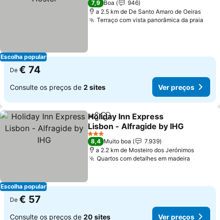
7,9
Boa
946
a 2.5 km de De Santo Amaro de Oeiras
Terraço com vista panorâmica da praia
Ver 
Escolha popular
€ 74
De
Consulte os preços de
2 sites
Ver preços
Holiday Inn Express
Partilhar
Adicionar aos favoritos
Lisbon - Alfragide by IHG
Ver preços
3 Estrelas
8,4
Muito boa
7.939
a 2.2 km de Mosteiro dos Jerónimos
Quartos com detalhes em madeira
Ver pre
Escolha popular
€ 57
De
Consulte os preços de
20 sites
Ver preços