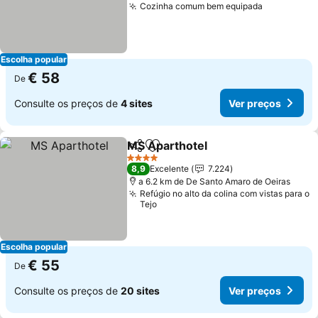
Cozinha comum bem equipada
Ver preço
Escolha popular
€ 58
De
Consulte os preços de
4 sites
Ver preços
MS Aparthotel
Partilhar
Adicionar aos favoritos
Ver preços
4 Estrelas
8,9
Excelente
7.224
a 6.2 km de De Santo Amaro de Oeiras
Refúgio no alto da colina com vistas para o
Tejo
Escolha popular
€ 55
De
Consulte os preços de
20 sites
Ver preços