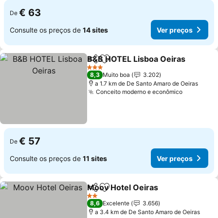
€ 63
De
Consulte os preços de
14 sites
Ver preços
B&B HOTEL Lisboa Oeiras
Partilhar
Adicionar aos favoritos
3 Estrelas
8,3
Muito boa
3.202
a 1.7 km de De Santo Amaro de Oeiras
Conceito moderno e econômico
Ver preço
€ 57
De
Consulte os preços de
11 sites
Ver preços
Moov Hotel Oeiras
Partilhar
Adicionar aos favoritos
Ver pre
2 Estrelas
8,6
Excelente
3.656
a 3.4 km de De Santo Amaro de Oeiras