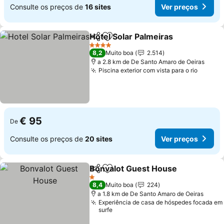
Consulte os preços de
16 sites
Ver preços
Hotel Solar Palmeiras
Partilhar
Adicionar aos favoritos
Ver 
4 Estrelas
8,2
Muito boa
2.514
a 2.8 km de De Santo Amaro de Oeiras
Piscina exterior com vista para o rio
Ver pr
€ 95
De
Consulte os preços de
20 sites
Ver preços
Bonvalot Guest House
Partilhar
Adicionar aos favoritos
Ver
1 Estrelas
8,4
Muito boa
224
a 1.8 km de De Santo Amaro de Oeiras
Experiência de casa de hóspedes focada em
surfe