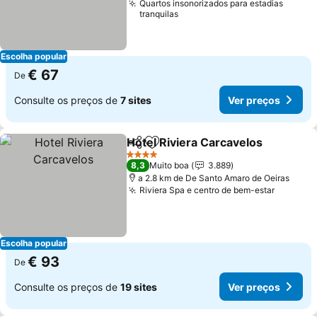
Quartos insonorizados para estadias
tranquilas
Escolha popular
€ 67
De
Consulte os preços de
7 sites
Ver preços
Hotel Riviera Carcavelos
Partilhar
Adicionar aos favoritos
V
4 Estrelas
8,3
Muito boa
3.889
a 2.8 km de De Santo Amaro de Oeiras
Riviera Spa e centro de bem-estar
Ver pre
Escolha popular
€ 93
De
Consulte os preços de
19 sites
Ver preços