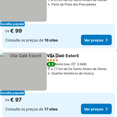
Perto da Praia dos Pescadores
Ver preço
Escolha popular
€ 99
De
Consulte os preços de
16 sites
Ver preços
Vila Galé Estoril
Partilhar
Adicionar aos favoritos
Ver preços
4 Estrelas
8,3
Muito boa
3.948
a 7.7 km de De Santo Amaro de Oeiras
Quartos temáticos de música
Ver preços
Escolha popular
€ 97
De
Consulte os preços de
17 sites
Ver preços