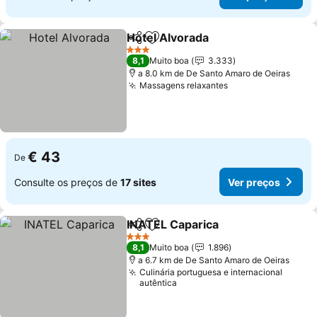
Hotel Alvorada
Partilhar
Adicionar aos favoritos
Ver preços
3 Estrelas
8,1
Muito boa
3.333
a 8.0 km de De Santo Amaro de Oeiras
Massagens relaxantes
Ver preços
€ 43
De
Consulte os preços de
17 sites
Ver preços
INATEL Caparica
Partilhar
Adicionar aos favoritos
Ver preço
3 Estrelas
8,1
Muito boa
1.896
a 6.7 km de De Santo Amaro de Oeiras
Culinária portuguesa e internacional
autêntica