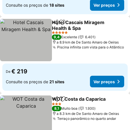
Consulte os preços de
18 sites
Ver preços
Hotel Cascais Miragem
Partilhar
Adicionar aos favoritos
Health & Spa
Ver preços
5 Estrelas
9,4
Excelente
6.401
a 8.9 km de De Santo Amaro de Oeiras
Piscina infinita com vista para o Atlântico
Ve
€ 219
De
Consulte os preços de
21 sites
Ver preços
WOT Costa da Caparica
Partilhar
Adicionar aos favoritos
Ve
3 Estrelas
8,1
Muito boa
1.930
a 8.3 km de De Santo Amaro de Oeiras
Terraço panorâmico no quarto andar
Ver p