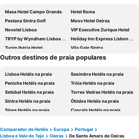
Masa Hotel Campo Grande
Hotel Roma
Pestana Sintra Golf
Moov Hotel Oeiras
Novotel Lisboa
VIP Executive Zurique Hotel
TRYP by Wyndham Lisboa Caparica Mar
Holiday Inn Express Lisbon - Alfragide by IHG
Turim Ibéria Hotel
Vila Gale Sintra
Outros destinos de praia populares
VIP Executive Entrecampos Hotel
Selina Secret Garden Lisbon
Residencial Jardim Da Amadora
Evidencia Belverde Atitude Hotel
Lisboa Hotéis na praia
Sesimbra Hotéis na praia
Holiday Inn Express Lisbon - Oeiras By Ihg
Pestana Cascais
Peniche Hotéis na praia
Tróia Hotéis na praia
ibis Lisboa Jose Malhoa
ibis Lisboa Sintra
Setúbal Hotéis na praia
Torres Vedras Hotéis na praia
MS Aparthotel
Universo Romantico
Sintra Hotéis na praia
Óbidos Hotéis na praia
Avenida Park
INATEL Oeiras
Sines Hotéis na praia
Cascais Hotéis na praia
Hotel Londres Estoril
ibis Lisboa Alfragide
Santarém Hotéis na praia
Oeiras Hotéis na praia
VIP Grand Lisboa Hotel & SPA
The Icons Hotel
Caldas da Rainha Hotéis na praia
Costa da Caparica Hotéis na praia
Exe Saldanha
Mercure Lisboa Almada
Comparador de Hotéis
Europa
Portugal
Lisboa e Vale do Tejo
Oeiras
De Santo Amaro de Oeiras
Vila Nova de Santo André Hotéis na praia
Ericeira Hotéis na praia
Hotel Lido
Crowne Plaza Caparica Lisbon By Ihg