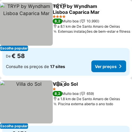
TRYP by Wyndham
Partilhar
Adicionar aos favoritos
Lisboa Caparica Mar
Ver preços
4 Estrelas
8,2
Muito boa
10.990
a 8.1 km de De Santo Amaro de Oeiras
Extensas instalações de bem-estar e fitness
Escolha popular
€ 58
De
Consulte os preços de
17 sites
Ver preços
Villa do Sol
Partilhar
Adicionar aos favoritos
Ver preços
1 Estrelas
8,2
Muito boa
659
a 1.8 km de De Santo Amaro de Oeiras
Piscina externa aberta o ano todo
Ver pre
Escolha popular