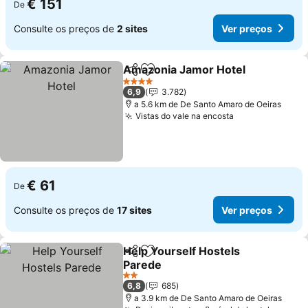
€ 151
De
Consulte os preços de
2 sites
Ver preços
Amazonia Jamor Hotel
Partilhar
Adicionar aos favoritos
Ver
4 Estrelas
6,9
3.782
a 5.6 km de De Santo Amaro de Oeiras
Vistas do vale na encosta
Ver preços
€ 61
De
Consulte os preços de
17 sites
Ver preços
Help Yourself Hostels
Partilhar
Adicionar aos favoritos
Parede
Ver preços
2 Estrelas
6,8
685
a 3.9 km de De Santo Amaro de Oeiras