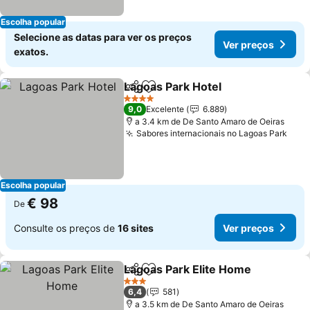
Escolha popular
Selecione as datas para ver os preços
Ver preços
exatos.
Lagoas Park Hotel
Partilhar
Adicionar aos favoritos
Ver pre
4 Estrelas
9,0
Excelente
6.889
a 3.4 km de De Santo Amaro de Oeiras
Sabores internacionais no Lagoas Park
Ver 
Escolha popular
€ 98
De
Consulte os preços de
16 sites
Ver preços
Lagoas Park Elite Home
Partilhar
Adicionar aos favoritos
Ve
3 Estrelas
6,4
581
a 3.5 km de De Santo Amaro de Oeiras