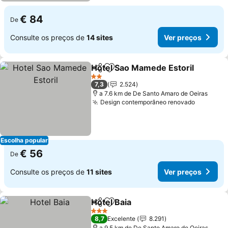
€ 84
De
Consulte os preços de
14 sites
Ver preços
Hotel Sao Mamede Estoril
Partilhar
Adicionar aos favoritos
2 Estrelas
7,3
2.524
a 7.6 km de De Santo Amaro de Oeiras
Design contemporâneo renovado
Ver preç
Escolha popular
€ 56
De
Consulte os preços de
11 sites
Ver preços
Hotel Baia
Partilhar
Adicionar aos favoritos
Ver preços
3 Estrelas
8,7
Excelente
8.291
a 9.5 km de De Santo Amaro de Oeiras