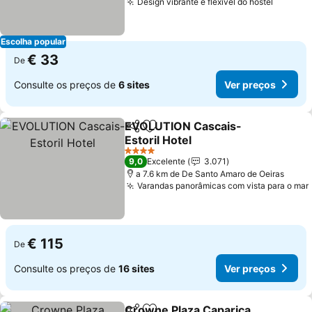
Design vibrante e flexível do hostel
Ver pr
Escolha popular
€ 33
De
Consulte os preços de
6 sites
Ver preços
EVOLUTION Cascais-
Partilhar
Adicionar aos favoritos
Estoril Hotel
Ver preços
4 Estrelas
9,0
Excelente
3.071
a 7.6 km de De Santo Amaro de Oeiras
Varandas panorâmicas com vista para o mar
€ 115
De
Consulte os preços de
16 sites
Ver preços
Crowne Plaza Caparica