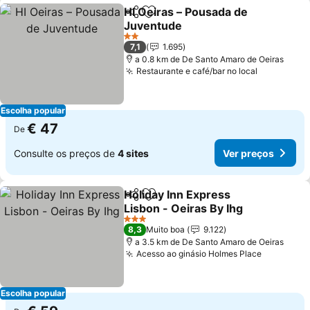
HI Oeiras – Pousada de
Partilhar
Adicionar aos favoritos
Juventude
Ver preços
2 Estrelas
7,1
1.695
a 0.8 km de De Santo Amaro de Oeiras
Restaurante e café/bar no local
Ver preço
Escolha popular
€ 47
De
Consulte os preços de
4 sites
Ver preços
Holiday Inn Express
Partilhar
Adicionar aos favoritos
Lisbon - Oeiras By Ihg
Ver preços
3 Estrelas
8,3
Muito boa
9.122
a 3.5 km de De Santo Amaro de Oeiras
Acesso ao ginásio Holmes Place
Ver preç
Escolha popular