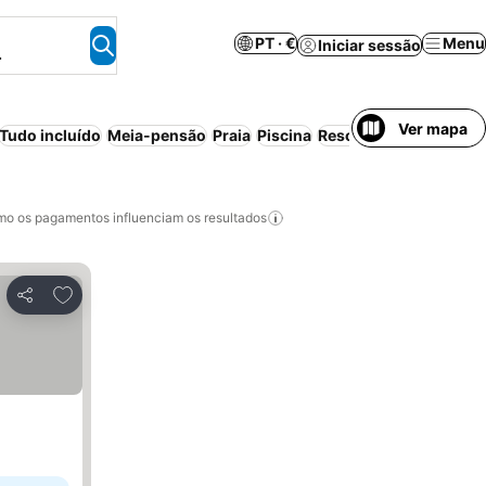
PT · €
Menu
Iniciar sessão
.
Ver mapa
Tudo incluído
Meia-pensão
Praia
Piscina
Resort
Aparthotel
Can
o os pagamentos influenciam os resultados
Adicionar aos favoritos
Partilhar