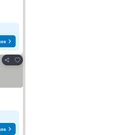
ços
Adicionar aos favoritos
Partilhar
ços