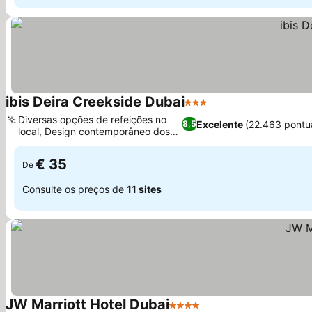
ibis Deira Creekside Dubai
3 Estrelas
Diversas opções de refeições no
Excelente
(22.463 pontu
8,5
local, Design contemporâneo dos
quartos
€ 35
De
Consulte os preços de
11 sites
JW Marriott Hotel Dubai