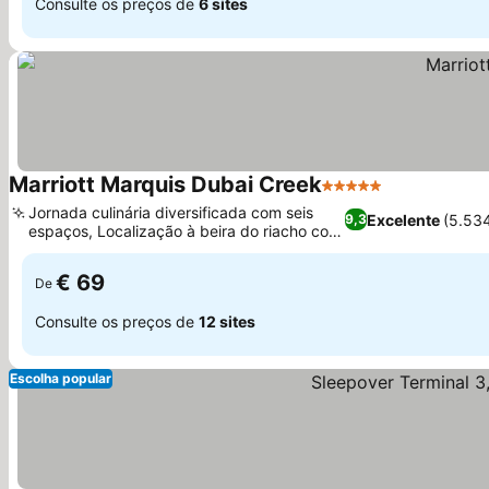
Consulte os preços de
6 sites
Marriott Marquis Dubai Creek
5 Estrelas
Jornada culinária diversificada com seis
Excelente
(5.53
9,3
espaços, Localização à beira do riacho com
vistas da cidade
€ 69
De
Consulte os preços de
12 sites
Escolha popular