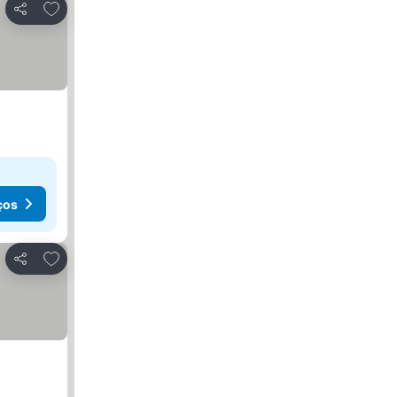
Adicionar aos favoritos
Partilhar
ços
Adicionar aos favoritos
Partilhar