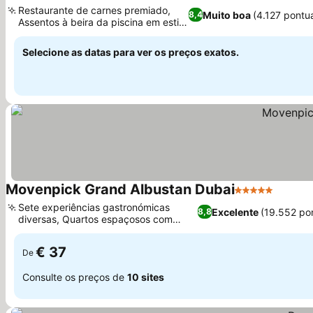
4 Estrelas
Restaurante de carnes premiado,
Muito boa
(4.127 pontu
8,4
Assentos à beira da piscina em estilo
árabe
Selecione as datas para ver os preços exatos.
Movenpick Grand Albustan Dubai
5 Estrelas
Sete experiências gastronómicas
Excelente
(19.552 po
8,8
diversas, Quartos espaçosos com
design exclusivo
€ 37
De
Consulte os preços de
10 sites