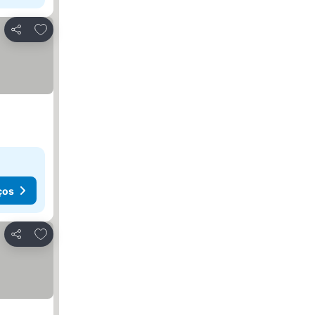
Adicionar aos favoritos
Partilhar
ços
Adicionar aos favoritos
Partilhar