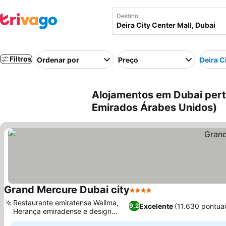
Destino
Filtros
Ordenar por
Preço
Deira C
Alojamentos em Dubai perto
Emirados Árabes Unidos)
Grand Mercure Dubai city
4 Estrelas
Restaurante emiratense Walima,
Excelente
(11.630 pontua
9,2
Herança emiradense e design
moderno