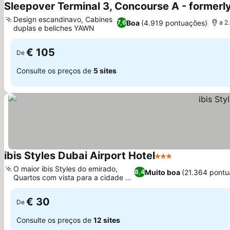
Sleepover Terminal 3, Concourse A - formerly 
Design escandinavo, Cabines
Boa
(4.919 pontuações)
7,6
a 2
duplas e beliches YAWN
€ 105
De
Consulte os preços de
5 sites
ibis Styles Dubai Airport Hotel
3 Estrelas
O maior ibis Styles do emirado,
Muito boa
(21.364 pontu
8,4
Quartos com vista para a cidade ou
piscina
€ 30
De
Consulte os preços de
12 sites