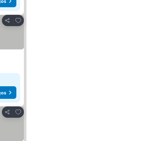
ços
Adicionar aos favoritos
Partilhar
ços
Adicionar aos favoritos
Partilhar