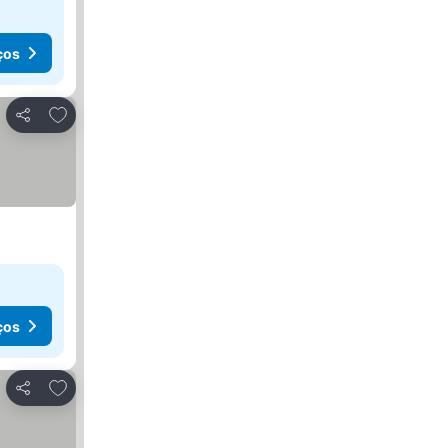
ços
Adicionar aos favoritos
Partilhar
ços
Adicionar aos favoritos
Partilhar