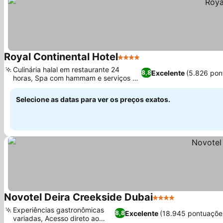
Royal Continental Hotel
4 Estrelas
Culinária halal em restaurante 24
Excelente
(5.826 pon
8,8
horas, Spa com hammam e serviços de
massagem
Selecione as datas para ver os preços exatos.
Novotel Deira Creekside Dubai
4 Estrelas
Experiências gastronômicas
Excelente
(18.945 pontuaçõe
8,8
variadas, Acesso direto ao