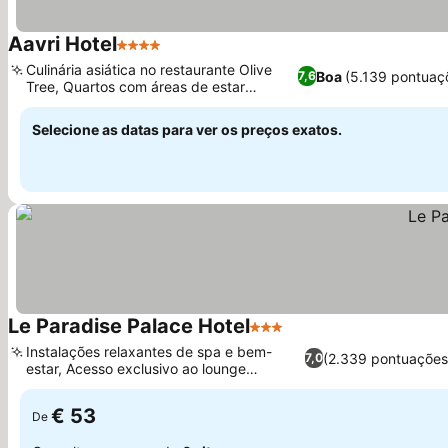
Aavri Hotel
4 Estrelas
Culinária asiática no restaurante Olive
Boa
(5.139 pontuaç
7,6
Tree, Quartos com áreas de estar
separadas
Selecione as datas para ver os preços exatos.
Le Paradise Palace Hotel
3 Estrelas
Instalações relaxantes de spa e bem-
(2.339 pontuações
7,0
estar, Acesso exclusivo ao lounge
executivo
€ 53
De