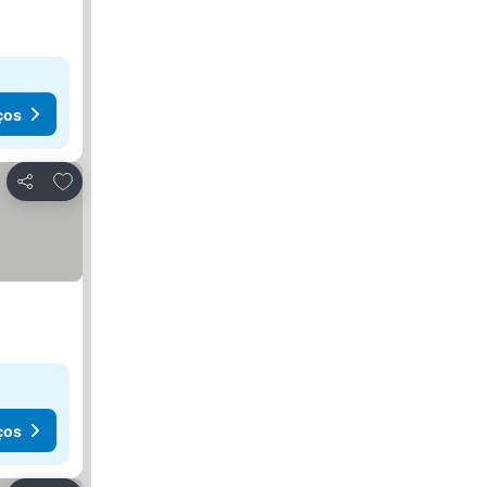
ços
Adicionar aos favoritos
Partilhar
ços