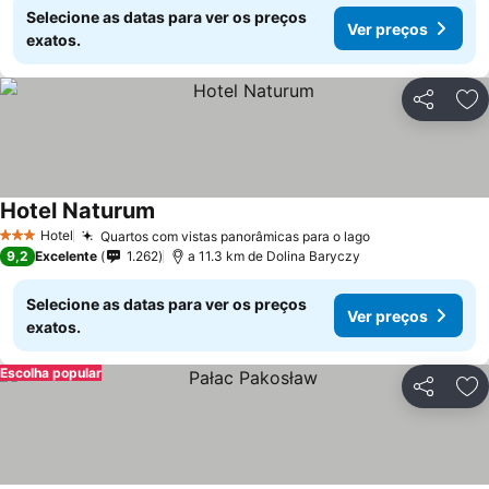
Selecione as datas para ver os preços
Ver preços
exatos.
Partilhar
Ad
Hotel Naturum
Hotel
Quartos com vistas panorâmicas para o lago
3 Estrelas
9,2
Excelente
1.262
a 11.3 km de Dolina Baryczy
Selecione as datas para ver os preços
Ver preços
exatos.
Escolha popular
Partilhar
Ad