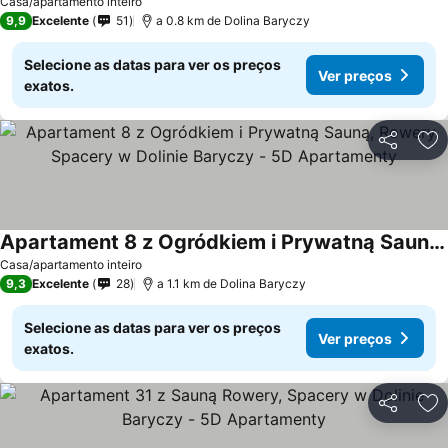
Casa/apartamento inteiro
9,9
Excelente
51
a 0.8 km de Dolina Baryczy
Selecione as datas para ver os preços
Ver preços
exatos.
Partilhar
Ad
Apartament 8 z Ogródkiem i Prywatną Sauną, Rowery, Spacery w Dolinie Baryczy - 5D Apartamenty
Casa/apartamento inteiro
9,3
Excelente
28
a 1.1 km de Dolina Baryczy
Selecione as datas para ver os preços
Ver preços
exatos.
Partilhar
Ad