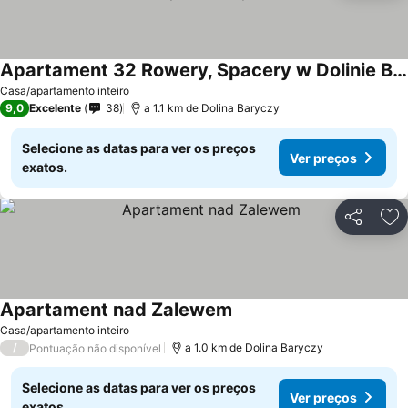
Apartament 32 Rowery, Spacery w Dolinie Baryczy - 5D Apartamenty
Casa/apartamento inteiro
9,0
Excelente
38
a 1.1 km de Dolina Baryczy
Selecione as datas para ver os preços
Ver preços
exatos.
Partilhar
Ad
Apartament nad Zalewem
Casa/apartamento inteiro
/
a 1.0 km de Dolina Baryczy
Pontuação não disponível
Selecione as datas para ver os preços
Ver preços
exatos.