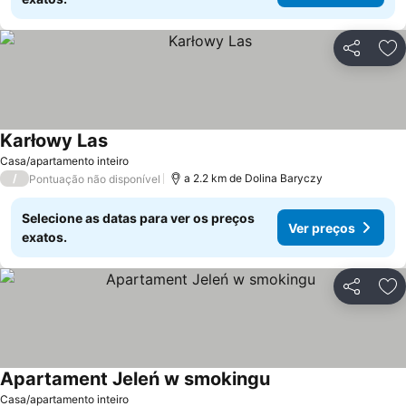
Partilhar
Ad
Karłowy Las
Casa/apartamento inteiro
/
a 2.2 km de Dolina Baryczy
Pontuação não disponível
Selecione as datas para ver os preços
Ver preços
exatos.
Partilhar
Ad
Apartament Jeleń w smokingu
Casa/apartamento inteiro