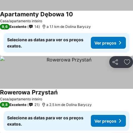
Apartamenty Dębowa 10
Casa/apartamento inteiro
9,6
Excelente
14
a 1.1 km de Dolina Baryczy
Selecione as datas para ver os preços
Ver preços
exatos.
Partilhar
Ad
Rowerowa Przystań
Casa/apartamento inteiro
9,8
Excelente
21
a 2.5 km de Dolina Baryczy
Selecione as datas para ver os preços
Ver preços
exatos.