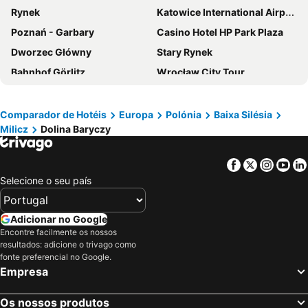
Rynek
Katowice International Airport
Poznań - Garbary
Casino Hotel HP Park Plaza
Dworzec Główny
Stary Rynek
Bahnhof Görlitz
Wrocław City Tour
Stare Miasto
Quasar Szkoła Górska
Lodz Wladysław Reymont Airport
Spodek
Comparador de Hotéis
Europa
Polónia
Baixa Silésia
Milicz
Dolina Baryczy
Grudzice
Sanctuary of Our Lady of Lourdes
Dolina Baryczy
Stadion Wrocław
Facebook
Twitter
Insta
Yo
Panorama Racławicka
Fabryczna
Selecione o seu país
POLONIA
Częstochowa-Rudniki Airport
Stare Miasto
Bydgoszcz Ignacy Jan Paderewski Airport
Adicionar no Google
Ptaki
Krzyki
Encontre facilmente os nossos
resultados: adicione o trivago como
Turystyczna Linia Tramwajowa Nr 0
Głogowska
fonte preferencial no Google.
Empresa
Książ
Barracuda
Dinopark
Pałac Wojanów
Os nossos produtos