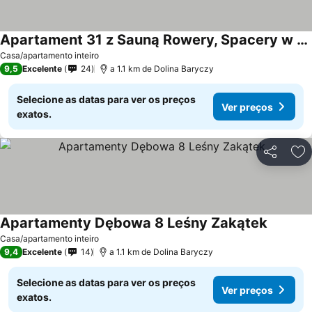
Apartament 31 z Sauną Rowery, Spacery w Dolinie Baryczy - 5D Apartamenty
Casa/apartamento inteiro
9,5
Excelente
24
a 1.1 km de Dolina Baryczy
Selecione as datas para ver os preços
Ver preços
exatos.
Partilhar
Ad
Apartamenty Dębowa 8 Leśny Zakątek
Casa/apartamento inteiro
9,4
Excelente
14
a 1.1 km de Dolina Baryczy
Selecione as datas para ver os preços
Ver preços
exatos.