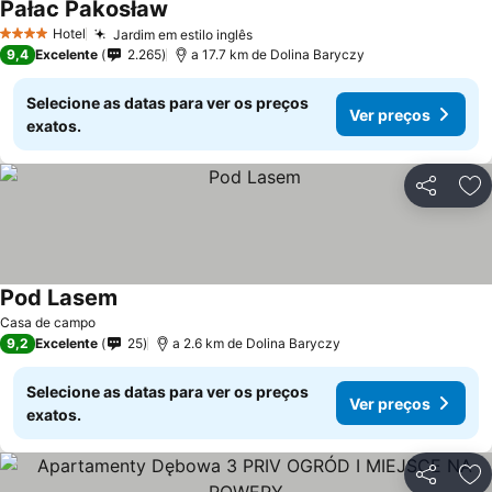
Pałac Pakosław
Hotel
Jardim em estilo inglês
4 Estrelas
9,4
Excelente
2.265
a 17.7 km de Dolina Baryczy
Selecione as datas para ver os preços
Ver preços
exatos.
Partilhar
Ad
Pod Lasem
Casa de campo
9,2
Excelente
25
a 2.6 km de Dolina Baryczy
Selecione as datas para ver os preços
Ver preços
exatos.
Partilhar
Ad