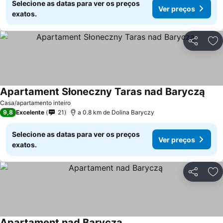
Selecione as datas para ver os preços
Ver preços
exatos.
Partilhar
Ad
Apartament Słoneczny Taras nad Baryczą
Casa/apartamento inteiro
9,8
Excelente
21
a 0.8 km de Dolina Baryczy
Selecione as datas para ver os preços
Ver preços
exatos.
Partilhar
Ad
Apartament nad Baryczą