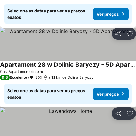
Selecione as datas para ver os preços
Ver preços
exatos.
Partilhar
Ad
Apartament 28 w Dolinie Baryczy - 5D Apartamenty
Casa/apartamento inteiro
9,8
Excelente
30
a 1.1 km de Dolina Baryczy
Selecione as datas para ver os preços
Ver preços
exatos.
Partilhar
Ad