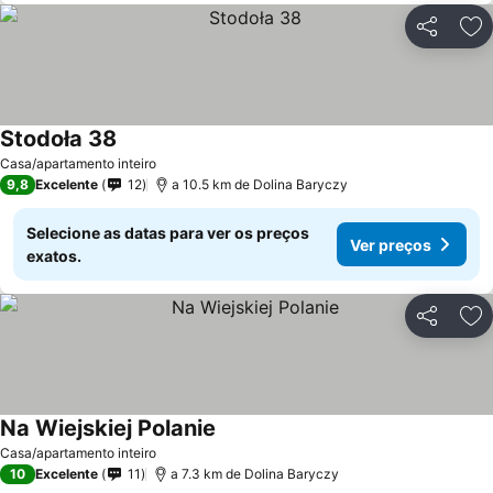
Partilhar
Ad
Stodoła 38
Casa/apartamento inteiro
9,8
Excelente
12
a 10.5 km de Dolina Baryczy
Selecione as datas para ver os preços
Ver preços
exatos.
Partilhar
Ad
Na Wiejskiej Polanie
Casa/apartamento inteiro
10
Excelente
11
a 7.3 km de Dolina Baryczy