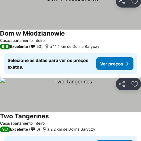
Partilhar
Ad
Dom w Młodzianowie
Casa/apartamento inteiro
9,6
Excelente
53
a 11.4 km de Dolina Baryczy
Selecione as datas para ver os preços
Ver preços
exatos.
Partilhar
Ad
Two Tangerines
Casa/apartamento inteiro
9,7
Excelente
6
a 2.2 km de Dolina Baryczy