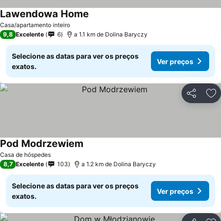
Lawendowa Home
Casa/apartamento inteiro
9,8
Excelente
6
a 1.1 km de Dolina Baryczy
Selecione as datas para ver os preços
Ver preços
exatos.
Partilhar
Ad
Pod Modrzewiem
Casa de hóspedes
8,7
Excelente
103
a 1.2 km de Dolina Baryczy
Selecione as datas para ver os preços
Ver preços
exatos.