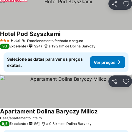
Escolha popular
Partilhar
Ad
Hotel Pod Szyszkami
Hotel
Estacionamento fechado e seguro
3 Estrelas
9,1
Excelente
924
a 19.2 km de Dolina Baryczy
Selecione as datas para ver os preços
Ver preços
exatos.
Partilhar
Ad
Apartament Dolina Baryczy Milicz
Casa/apartamento inteiro
9,5
Excelente
56
a 0.8 km de Dolina Baryczy