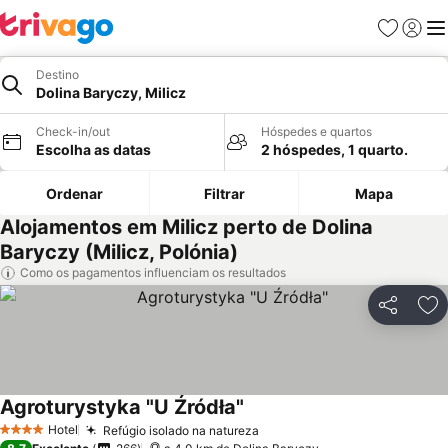
Favoritos
Iniciar
Me
Destino
Dolina Baryczy, Milicz
Check-in/out
Hóspedes e quartos
Escolha as datas
2 hóspedes, 1 quarto.
Ordenar
Filtrar
Mapa
Alojamentos em Milicz perto de Dolina
Baryczy (Milicz, Polónia)
Como os pagamentos influenciam os resultados
Partilhar
Ad
Agroturystyka "U Źródła"
Hotel
Refúgio isolado na natureza
4 Estrelas