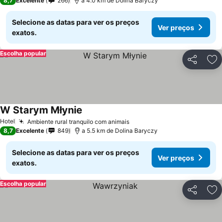
8,7
Excelente
266
a 4.0 km de Dolina Baryczy
Selecione as datas para ver os preços
Ver preços
exatos.
Escolha popular
Partilhar
Ad
W Starym Młynie
Hotel
Ambiente rural tranquilo com animais
8,7
Excelente
849
a 5.5 km de Dolina Baryczy
Selecione as datas para ver os preços
Ver preços
exatos.
Escolha popular
Partilhar
Ad