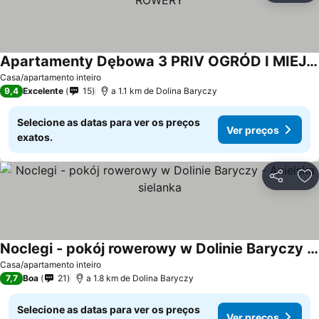
Apartamenty Dębowa 3 PRIV OGRÓD I MIEJSCE NA ROWERY
Casa/apartamento inteiro
9,4
Excelente
15
a 1.1 km de Dolina Baryczy
Selecione as datas para ver os preços
Ver preços
exatos.
Partilhar
Ad
Noclegi - pokój rowerowy w Dolinie Baryczy - Anielska sielanka
Casa/apartamento inteiro
7,7
Boa
21
a 1.8 km de Dolina Baryczy
Selecione as datas para ver os preços
Ver preços