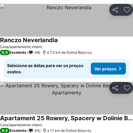
Partilhar
Ad
Ranczo Neverlandia
Casa/apartamento inteiro
9,0
Excelente
48
a 7.2 km de Dolina Baryczy
Selecione as datas para ver os preços
Ver preços
exatos.
Partilhar
Ad
Apartament 25 Rowery, Spacery w Dolinie Baryczy - 5D Apartamenty
Casa/apartamento inteiro
9,4
Excelente
44
a 1.1 km de Dolina Baryczy