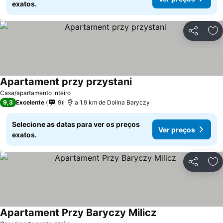
exatos.
Partilhar
Ad
Apartament przy przystani
Casa/apartamento inteiro
9,3
Excelente
9
a 1.9 km de Dolina Baryczy
Selecione as datas para ver os preços
Ver preços
exatos.
Partilhar
Ad
Apartament Przy Baryczy Milicz