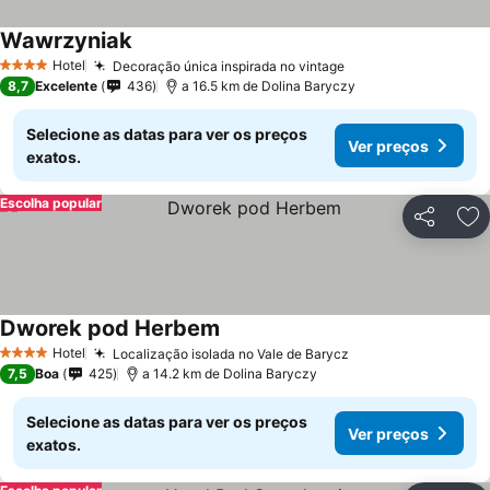
Wawrzyniak
Hotel
Decoração única inspirada no vintage
4 Estrelas
8,7
Excelente
436
a 16.5 km de Dolina Baryczy
Selecione as datas para ver os preços
Ver preços
exatos.
Escolha popular
Partilhar
Ad
Dworek pod Herbem
Hotel
Localização isolada no Vale de Barycz
4 Estrelas
7,5
Boa
425
a 14.2 km de Dolina Baryczy
Selecione as datas para ver os preços
Ver preços
exatos.