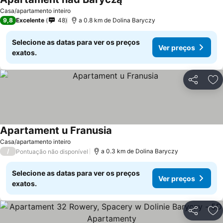
Casa/apartamento inteiro
9,8
Excelente
48
a 0.8 km de Dolina Baryczy
Selecione as datas para ver os preços
Ver preços
exatos.
Partilhar
Ad
Apartament u Franusia
Casa/apartamento inteiro
/
a 0.3 km de Dolina Baryczy
Pontuação não disponível
Selecione as datas para ver os preços
Ver preços
exatos.
Partilhar
Ad