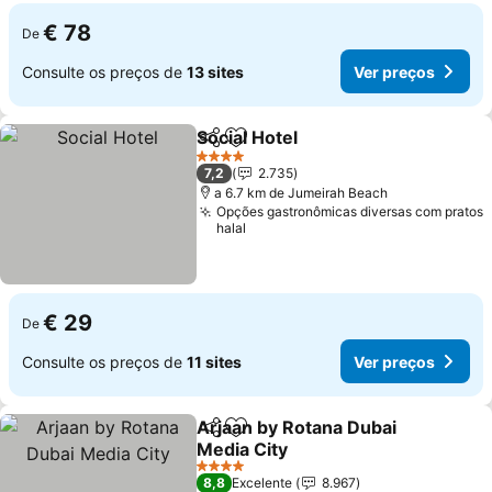
€ 78
De
Consulte os preços de
13 sites
Ver preços
Social Hotel
Partilhar
Adicionar aos favoritos
Ver preços
4 Estrelas
7,2
2.735
a 6.7 km de Jumeirah Beach
Opções gastronômicas diversas com pratos
halal
€ 29
De
Consulte os preços de
11 sites
Ver preços
Arjaan by Rotana Dubai
Partilhar
Adicionar aos favoritos
Media City
Ver preços
4 Estrelas
8,8
Excelente
8.967