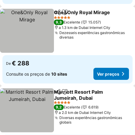
One&Only Royal Mirage
Partilhar
Adicionar aos favoritos
Ve
5 Estrelas
9,3
Excelente
15.057
a 1.3 km de Dubai Internet City
Dezesseis experiências gastronômicas
diversas
€ 288
De
Consulte os preços de
10 sites
Ver preços
Marriott Resort Palm
Partilhar
Adicionar aos favoritos
Jumeirah, Dubai
Ver preços
5 Estrelas
9,2
Excelente
6.619
a 2.0 km de Dubai Internet City
Diversas experiências gastronômicas
globais