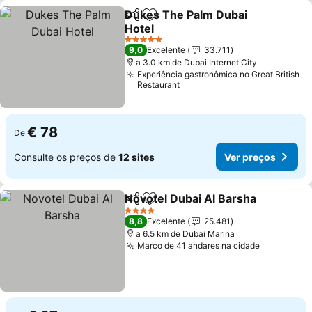
Dukes The Palm Dubai
Partilhar
Adicionar aos favoritos
Hotel
Ver preços
5 Estrelas
9,0
Excelente
33.711
a 3.0 km de Dubai Internet City
Experiência gastronômica no Great British
Restaurant
€ 78
De
Consulte os preços de
12 sites
Ver preços
Novotel Dubai Al Barsha
Partilhar
Adicionar aos favoritos
Ve
4 Estrelas
8,8
Excelente
25.481
a 6.5 km de Dubai Marina
Marco de 41 andares na cidade
Ver preço