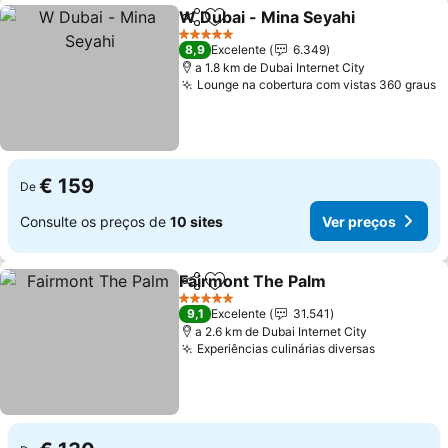
W Dubai - Mina Seyahi
Partilhar
Adicionar aos favoritos
Ver
5 Estrelas
8,9
Excelente
6.349
a 1.8 km de Dubai Internet City
Lounge na cobertura com vistas 360 graus
V
€ 159
De
Consulte os preços de
10 sites
Ver preços
Fairmont The Palm
Partilhar
Adicionar aos favoritos
Ver pre
5 Estrelas
9,1
Excelente
31.541
a 2.6 km de Dubai Internet City
Experiências culinárias diversas
Ver preço