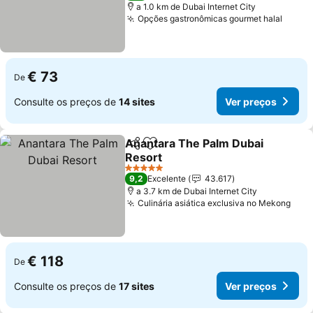
a 1.0 km de Dubai Internet City
Opções gastronômicas gourmet halal
Ver p
€ 73
De
Consulte os preços de
14 sites
Ver preços
Anantara The Palm Dubai
Partilhar
Adicionar aos favoritos
Resort
Ver preços
5 Estrelas
9,2
Excelente
43.617
a 3.7 km de Dubai Internet City
Culinária asiática exclusiva no Mekong
Ver 
€ 118
De
Consulte os preços de
17 sites
Ver preços