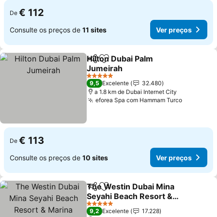
€ 112
De
Consulte os preços de
11 sites
Ver preços
Hilton Dubai Palm
Partilhar
Adicionar aos favoritos
Jumeirah
Ver preços
5 Estrelas
9,5
Excelente
32.480
a 1.8 km de Dubai Internet City
eforea Spa com Hammam Turco
Ver preç
€ 113
De
Consulte os preços de
10 sites
Ver preços
The Westin Dubai Mina
Partilhar
Adicionar aos favoritos
Seyahi Beach Resort &
Marina
Ver preços
5 Estrelas
9,2
Excelente
17.228