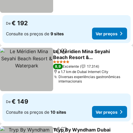
€ 192
De
Consulte os preços de
9 sites
Ver preços
Le Méridien Mina Seyahi
Partilhar
Adicionar aos favoritos
Beach Resort &
Waterpark
Ver preços
5 Estrelas
8,9
Excelente
17.314
a 1.7 km de Dubai Internet City
Diversas experiências gastronômicas
internacionais
€ 149
De
Consulte os preços de
10 sites
Ver preços
Tryp By Wyndham Dubai
Partilhar
Adicionar aos favoritos