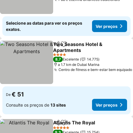
Ver p
Selecione as datas para ver os preços
Ver preços
exatos.
Two Seasons Hotel &
Partilhar
Adicionar aos favoritos
Apartments
Ver preços
4 Estrelas
8,7
Excelente
14.775
a 1.7 km de Dubai Marina
Centro de fitness e bem-estar bem equipado
€ 51
De
Consulte os preços de
13 sites
Ver preços
Atlantis The Royal
Partilhar
Adicionar aos favoritos
Ver pre
5 Estrelas
9,3
Excelente
15.754