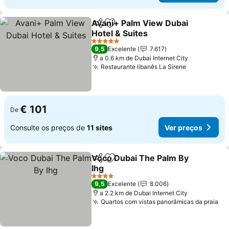
Avani+ Palm View Dubai
Partilhar
Adicionar aos favoritos
Hotel & Suites
Ver preços
5 Estrelas
9,5
Excelente
7.617
a 0.6 km de Dubai Internet City
Restaurante libanês La Sirene
Ver preços
€ 101
De
Consulte os preços de
11 sites
Ver preços
Voco Dubai The Palm By
Partilhar
Adicionar aos favoritos
Ihg
Ver preços
4 Estrelas
9,5
Excelente
8.006
a 2.2 km de Dubai Internet City
Quartos com vistas panorâmicas da praia
Ve