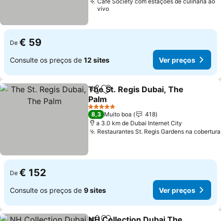
Cafe Society com estações de culinária ao
vivo
€ 59
De
Consulte os preços de
12 sites
Ver preços
The St. Regis Dubai, The
Partilhar
Adicionar aos favoritos
Palm
Ver preços
5 Estrelas
8,3
Muito boa
418
a 3.0 km de Dubai Internet City
Restaurantes St. Regis Gardens na cobertura
€ 152
De
Consulte os preços de
9 sites
Ver preços
NH Collection Dubai The