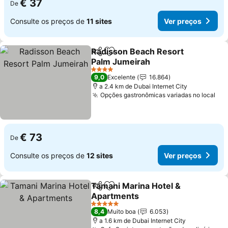
€ 37
De
Consulte os preços de
11 sites
Ver preços
Radisson Beach Resort
Partilhar
Adicionar aos favoritos
Palm Jumeirah
Ver preços
4 Estrelas
9,0
Excelente
16.864
a 2.4 km de Dubai Internet City
Opções gastronômicas variadas no local
Ver
€ 73
De
Consulte os preços de
12 sites
Ver preços
Tamani Marina Hotel &
Partilhar
Adicionar aos favoritos
Apartments
Ver preços
5 Estrelas
8,4
Muito boa
6.053
a 1.6 km de Dubai Internet City