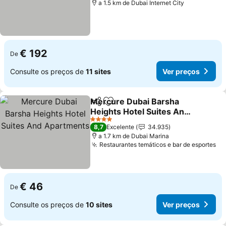
a 1.5 km de Dubai Internet City
€ 192
De
Consulte os preços de
11 sites
Ver preços
Mercure Dubai Barsha
Partilhar
Adicionar aos favoritos
Heights Hotel Suites And
Apartments
Ver preços
4 Estrelas
8,7
Excelente
34.935
a 1.7 km de Dubai Marina
Restaurantes temáticos e bar de esportes
Ve
€ 46
De
Consulte os preços de
10 sites
Ver preços