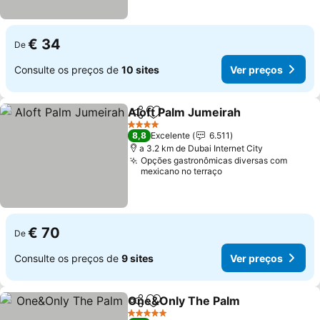
€ 34
De
Consulte os preços de
10 sites
Ver preços
Aloft Palm Jumeirah
Partilhar
Adicionar aos favoritos
Ver p
4 Estrelas
8,8
Excelente
6.511
a 3.2 km de Dubai Internet City
Opções gastronômicas diversas com
mexicano no terraço
€ 70
De
Consulte os preços de
9 sites
Ver preços
One&Only The Palm
Partilhar
Adicionar aos favoritos
Ver p
5 Estrelas