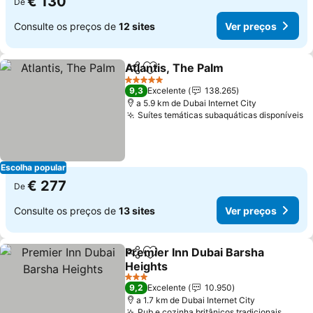
€ 130
De
Consulte os preços de
12 sites
Ver preços
Atlantis, The Palm
Partilhar
Adicionar aos favoritos
Ver pre
5 Estrelas
9,3
Excelente
138.265
a 5.9 km de Dubai Internet City
Suítes temáticas subaquáticas disponíveis
V
Escolha popular
€ 277
De
Consulte os preços de
13 sites
Ver preços
Premier Inn Dubai Barsha
Partilhar
Adicionar aos favoritos
Heights
Ver preços
3 Estrelas
9,2
Excelente
10.950
a 1.7 km de Dubai Internet City
Pub e cozinha britânicos tradicionais