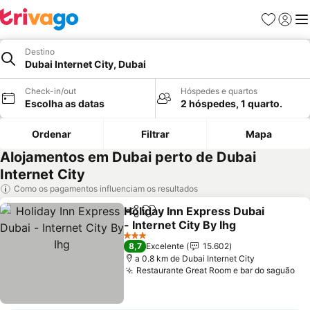
Favoritos
Iniciar
Me
Destino
Dubai Internet City, Dubai
Check-in/out
Hóspedes e quartos
Escolha as datas
2 hóspedes, 1 quarto.
Ordenar
Filtrar
Mapa
Alojamentos em Dubai perto de Dubai
Internet City
Como os pagamentos influenciam os resultados
Holiday Inn Express Dubai
Partilhar
Adicionar aos favoritos
- Internet City By Ihg
Ver preços
3 Estrelas
8,7
Excelente
15.602
a 0.8 km de Dubai Internet City
Restaurante Great Room e bar do saguão
Ve