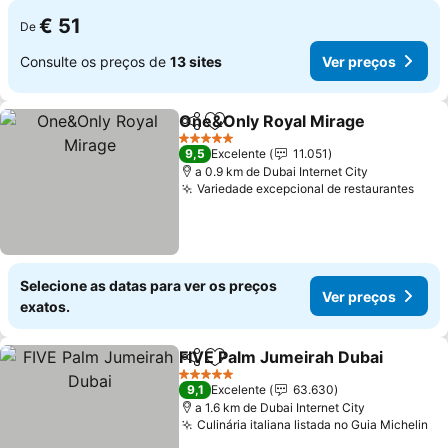
€ 51
De
Consulte os preços de
13 sites
Ver preços
One&Only Royal Mirage
Partilhar
Adicionar aos favoritos
Ve
5 Estrelas
9,5
Excelente
11.051
a 0.9 km de Dubai Internet City
Variedade excepcional de restaurantes
Ver 
Selecione as datas para ver os preços
Ver preços
exatos.
FIVE Palm Jumeirah Dubai
Partilhar
Adicionar aos favoritos
5 Estrelas
9,1
Excelente
63.630
a 1.6 km de Dubai Internet City
Culinária italiana listada no Guia Michelin
Ve