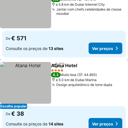
a 5.8 km de Dubai Internet City
Jantar com chefs celebridades de classe
mundial
€ 571
De
Consulte os preços de
13 sites
Ver preços
Atana Hotel
Partilhar
Adicionar aos favoritos
Ver preços
4 Estrelas
8,3
Muito boa
44.893
a 5.0 km de Dubai Marina
Design arquitetônico de torre dupla
Ver pr
Escolha popular
€ 38
De
Consulte os preços de
14 sites
Ver preços