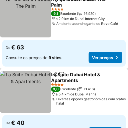
Partilhar
Adicionar aos favoritos
Palm
Ver preços
4 Estrelas
9,1
Excelente
16.920
a 2.9 km de Dubai Internet City
Ambiente aconchegante do Revo Café
Ver 
€ 63
De
Consulte os preços de
9 sites
Ver preços
La Suite Dubai Hotel &
Partilhar
Adicionar aos favoritos
Apartments
Ver preços
4 Estrelas
9,0
Excelente
11.416
a 5.4 km de Dubai Marina
Diversas opções gastronômicas com pratos
halal
€ 40
De