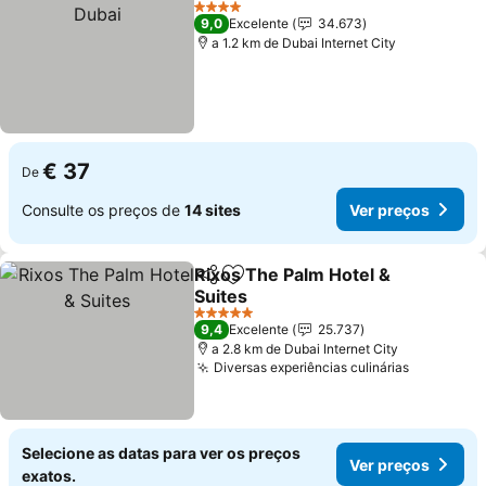
V
4 Estrelas
9,0
Excelente
34.673
a 1.2 km de Dubai Internet City
€ 37
De
Consulte os preços de
14 sites
Ver preços
Rixos The Palm Hotel &
Partilhar
Adicionar aos favoritos
Suites
Ver preços
5 Estrelas
9,4
Excelente
25.737
a 2.8 km de Dubai Internet City
Diversas experiências culinárias
Ver preç
Selecione as datas para ver os preços
Ver preços
exatos.