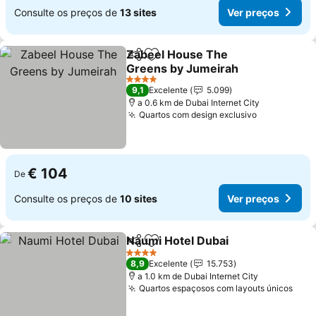
Consulte os preços de
13 sites
Ver preços
Zabeel House The
Partilhar
Adicionar aos favoritos
Greens by Jumeirah
Ver preços
4 Estrelas
9,1
Excelente
5.099
a 0.6 km de Dubai Internet City
Quartos com design exclusivo
Ver preços
€ 104
De
Consulte os preços de
10 sites
Ver preços
Naumi Hotel Dubai
Partilhar
Adicionar aos favoritos
Ver pre
4 Estrelas
8,9
Excelente
15.753
a 1.0 km de Dubai Internet City
Quartos espaçosos com layouts únicos
Ver 