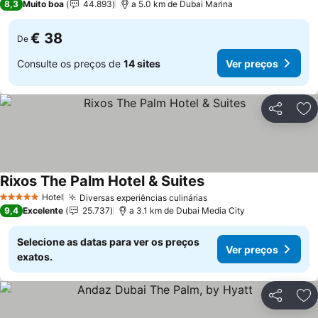
8,3
Muito boa
44.893
a 5.0 km de Dubai Marina
€ 38
De
Consulte os preços de
14 sites
Ver preços
Partilhar
Ad
Rixos The Palm Hotel & Suites
Hotel
Diversas experiências culinárias
5 Estrelas
9,4
Excelente
25.737
a 3.1 km de Dubai Media City
Selecione as datas para ver os preços
Ver preços
exatos.
Partilhar
Ad