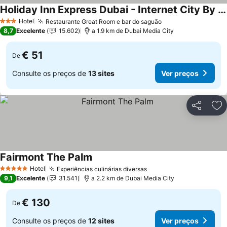
Holiday Inn Express Dubai - Internet City By Ihg
Hotel
Restaurante Great Room e bar do saguão
3 Estrelas
8,7
Excelente
15.602
a 1.9 km de Dubai Media City
€ 51
De
Consulte os preços de
13 sites
Ver preços
Partilhar
Ad
Fairmont The Palm
Hotel
Experiências culinárias diversas
5 Estrelas
9,1
Excelente
31.541
a 2.2 km de Dubai Media City
€ 130
De
Consulte os preços de
12 sites
Ver preços