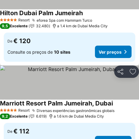
Hilton Dubai Palm Jumeirah
Resort
eforea Spa com Hammam Turco
5 Estrelas
9,5
Excelente
32.480
a 1.4 km de Dubai Media City
€ 120
De
Consulte os preços de
10 sites
Ver preços
Partilhar
Ad
Marriott Resort Palm Jumeirah, Dubai
Resort
Diversas experiências gastronômicas globais
5 Estrelas
9,2
Excelente
6.619
a 1.6 km de Dubai Media City
€ 112
De