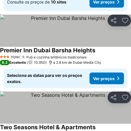
Consulte os preços de
10 sites
Ver preços
Partilhar
Ad
Premier Inn Dubai Barsha Heights
Hotel
Pub e cozinha britânicos tradicionais
3 Estrelas
9,2
Excelente
10.950
a 2.8 km de Dubai Media City
Selecione as datas para ver os preços
Ver preços
exatos.
Partilhar
Ad
Two Seasons Hotel & Apartments