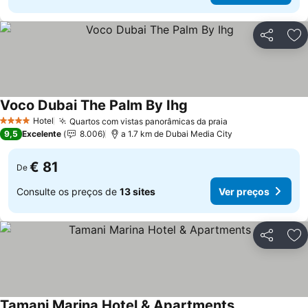
Partilhar
Ad
Voco Dubai The Palm By Ihg
Hotel
Quartos com vistas panorâmicas da praia
4 Estrelas
9,5
Excelente
8.006
a 1.7 km de Dubai Media City
€ 81
De
Consulte os preços de
13 sites
Ver preços
Partilhar
Ad
Tamani Marina Hotel & Apartments