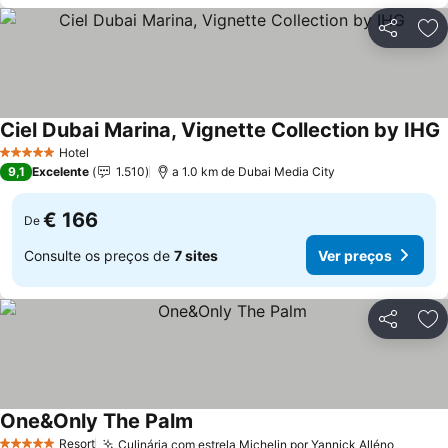
Partilhar
Ad
Ciel Dubai Marina, Vignette Collection by IHG
Hotel
5 Estrelas
9,1
Excelente
1.510
a 1.0 km de Dubai Media City
€ 166
De
Consulte os preços de
7 sites
Ver preços
Partilhar
Ad
One&Only The Palm
Resort
Culinária com estrela Michelin por Yannick Alléno