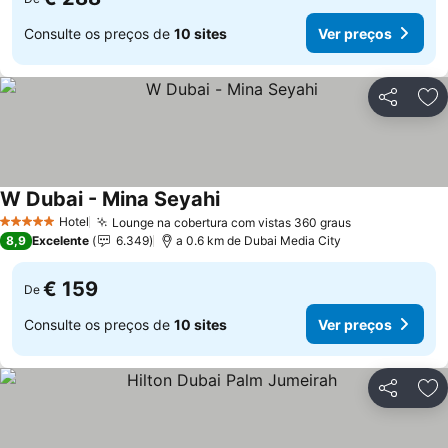
Consulte os preços de
10 sites
Ver preços
Partilhar
Ad
W Dubai - Mina Seyahi
Hotel
Lounge na cobertura com vistas 360 graus
5 Estrelas
8,9
Excelente
6.349
a 0.6 km de Dubai Media City
€ 159
De
Consulte os preços de
10 sites
Ver preços
Partilhar
Ad