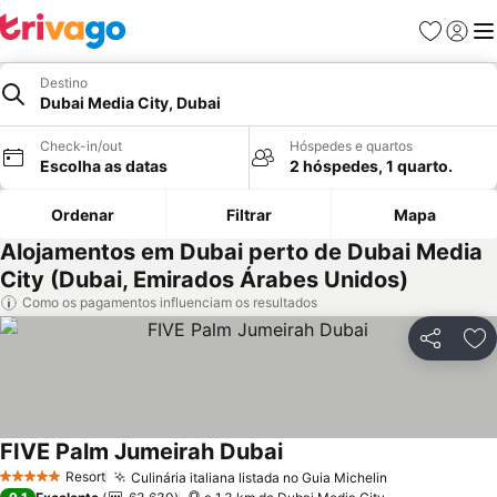
Favoritos
Iniciar
Me
Destino
Dubai Media City, Dubai
Check-in/out
Hóspedes e quartos
Escolha as datas
2 hóspedes, 1 quarto.
Ordenar
Filtrar
Mapa
Alojamentos em Dubai perto de Dubai Media
City (Dubai, Emirados Árabes Unidos)
Como os pagamentos influenciam os resultados
Partilhar
Ad
FIVE Palm Jumeirah Dubai
Resort
Culinária italiana listada no Guia Michelin
5 Estrelas