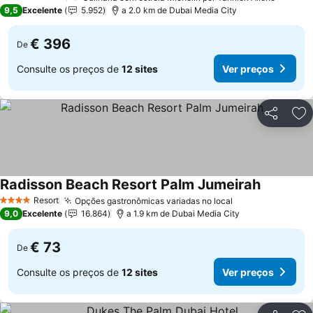
5 Estrelas
9,5
Excelente
5.952
a 2.0 km de Dubai Media City
€ 396
De
Consulte os preços de
12 sites
Ver preços
Partilhar
Ad
Radisson Beach Resort Palm Jumeirah
Resort
Opções gastronômicas variadas no local
4 Estrelas
9,0
Excelente
16.864
a 1.9 km de Dubai Media City
€ 73
De
Consulte os preços de
12 sites
Ver preços