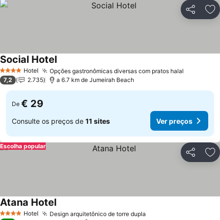
Partilhar
Ad
Social Hotel
Hotel
Opções gastronômicas diversas com pratos halal
4 Estrelas
7,2
2.735
a 6.7 km de Jumeirah Beach
€ 29
De
Consulte os preços de
11 sites
Ver preços
Escolha popular
Partilhar
Ad
Atana Hotel
Hotel
Design arquitetônico de torre dupla
4 Estrelas