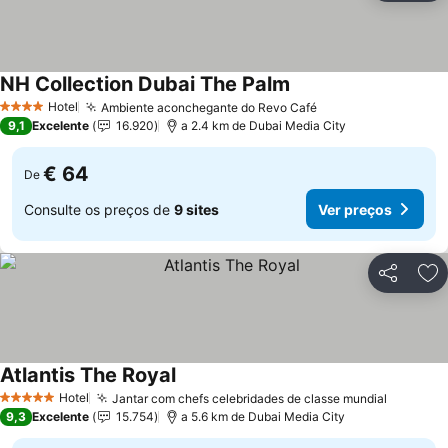
NH Collection Dubai The Palm
Hotel
Ambiente aconchegante do Revo Café
4 Estrelas
9,1
Excelente
16.920
a 2.4 km de Dubai Media City
€ 64
De
Consulte os preços de
9 sites
Ver preços
Partilhar
Ad
Atlantis The Royal
Hotel
Jantar com chefs celebridades de classe mundial
5 Estrelas
9,3
Excelente
15.754
a 5.6 km de Dubai Media City