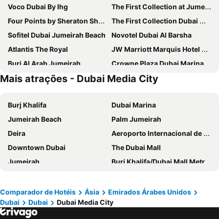
Voco Dubai By Ihg
The First Collection at Jumeirah Village Circle, a Tribute Portfolio Hotel
Four Points by Sheraton Sheikh Zayed Road, Dubai
The First Collection Dubai Marina
Sofitel Dubai Jumeirah Beach
Novotel Dubai Al Barsha
Atlantis The Royal
JW Marriott Marquis Hotel Dubai
Burj Al Arab Jumeirah
Crowne Plaza Dubai Marina By Ihg
Mais atrações - Dubai Media City
Tryp By Wyndham Dubai
Gevora Hotel
Rose Rayhaan by Rotana
Atana Hotel
Burj Khalifa
Dubai Marina
Towers Rotana
The Tower Plaza Hotel
Jumeirah Beach
Palm Jumeirah
Fairmont The Palm
Swissôtel Al Murooj Dubai
Deira
Aeroporto Internacional de Dubai
Taj Dubai
Canal Central Hotel
Downtown Dubai
The Dubai Mall
Amwaj Rotana, Jumeirah Beach - Dubai
Sofitel Dubai Downtown
Jumeirah
Burj Khalifa/Dubai Mall Metro Station
Jumeirah Beach Hotel Dubai
Oaks Ibn Battuta Gate Dubai
Al Barsha Dubai
Dubai World Trade Centre
Grand Millennium Business Bay
W Dubai - Mina Seyahi
Business Bay
Corniche Beach
Millennium Plaza Downtown, Dubai
Hotel Indigo Dubai Downtown By Ihg
Comparador de Hotéis
Ásia
Emirados Árabes Unidos
Dubai
Dubai
Dubai Media City
Yas Island
Saadiyat Island
Aloft Palm Jumeirah
NH Collection Dubai The Palm
Dubai Festival City
Zayed International Airport