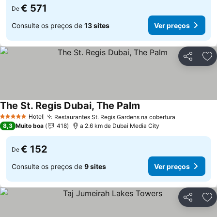
€ 571
De
Consulte os preços de
13 sites
Ver preços
Partilhar
Ad
The St. Regis Dubai, The Palm
Hotel
Restaurantes St. Regis Gardens na cobertura
5 Estrelas
8,3
Muito boa
418
a 2.6 km de Dubai Media City
€ 152
De
Consulte os preços de
9 sites
Ver preços
Partilhar
Ad