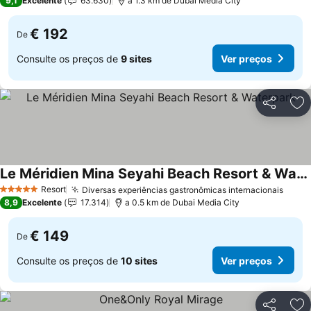
9,1
Excelente
63.630
a 1.3 km de Dubai Media City
€ 192
De
Consulte os preços de
9 sites
Ver preços
Partilhar
Ad
Le Méridien Mina Seyahi Beach Resort & Waterpark
Resort
Diversas experiências gastronômicas internacionais
5 Estrelas
8,9
Excelente
17.314
a 0.5 km de Dubai Media City
€ 149
De
Consulte os preços de
10 sites
Ver preços