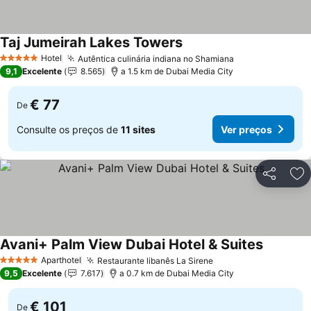
Taj Jumeirah Lakes Towers
Hotel
Autêntica culinária indiana no Shamiana
5 Estrelas
9,1
Excelente
8.565
a 1.5 km de Dubai Media City
€ 77
De
Consulte os preços de
11 sites
Ver preços
Partilhar
Ad
Avani+ Palm View Dubai Hotel & Suites
Aparthotel
Restaurante libanês La Sirene
5 Estrelas
9,5
Excelente
7.617
a 0.7 km de Dubai Media City
€ 101
De