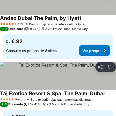
Andaz Dubai The Palm, by Hyatt
Hotel
Design inspirado na arte e cultura local
5 Estrelas
8,9
Excelente
8.246
a 2.7 km de Dubai Media City
€ 92
De
Consulte os preços de
8 sites
Ver preços
Partilhar
Ad
Taj Exotica Resort & Spa, The Palm, Dubai
Resort
Sete experiências gastronômicas distintas
5 Estrelas
9,3
Excelente
12.418
a 3.5 km de Dubai Media City