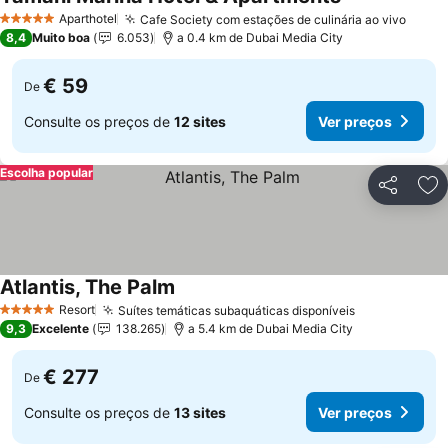
Aparthotel
Cafe Society com estações de culinária ao vivo
5 Estrelas
8,4
Muito boa
6.053
a 0.4 km de Dubai Media City
€ 59
De
Consulte os preços de
12 sites
Ver preços
Escolha popular
Partilhar
Ad
Atlantis, The Palm
Resort
Suítes temáticas subaquáticas disponíveis
5 Estrelas
9,3
Excelente
138.265
a 5.4 km de Dubai Media City
€ 277
De
Consulte os preços de
13 sites
Ver preços