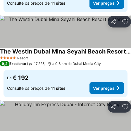
Consulte os preços de
11 sites
Ver preços
Partilhar
Ad
The Westin Dubai Mina Seyahi Beach Resort & Marina
Resort
5 Estrelas
9,2
Excelente
17.228
a 0.3 km de Dubai Media City
€ 192
De
Consulte os preços de
11 sites
Ver preços
Partilhar
Ad