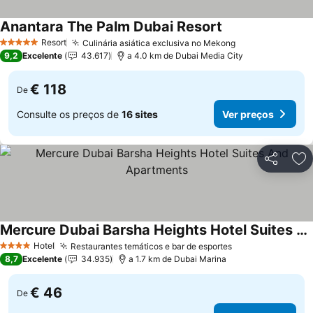
Anantara The Palm Dubai Resort
Resort
Culinária asiática exclusiva no Mekong
5 Estrelas
9,2
Excelente
43.617
a 4.0 km de Dubai Media City
€ 118
De
Consulte os preços de
16 sites
Ver preços
Partilhar
Ad
Mercure Dubai Barsha Heights Hotel Suites And Apartments
Hotel
Restaurantes temáticos e bar de esportes
4 Estrelas
8,7
Excelente
34.935
a 1.7 km de Dubai Marina
€ 46
De