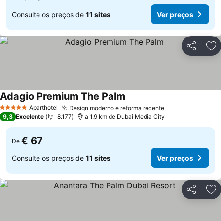
Consulte os preços de
11 sites
Ver preços
Partilhar
Ad
Adagio Premium The Palm
Aparthotel
Design moderno e reforma recente
5 Estrelas
9,3
Excelente
8.177
a 1.9 km de Dubai Media City
€ 67
De
Consulte os preços de
11 sites
Ver preços
Partilhar
Ad