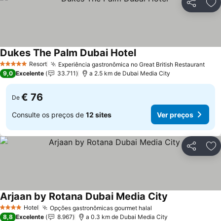
Partilhar
Ad
Dukes The Palm Dubai Hotel
Resort
Experiência gastronômica no Great British Restaurant
5 Estrelas
9,0
Excelente
33.711
a 2.5 km de Dubai Media City
€ 76
De
Consulte os preços de
12 sites
Ver preços
Partilhar
Ad
Arjaan by Rotana Dubai Media City
Hotel
Opções gastronômicas gourmet halal
4 Estrelas
8,8
Excelente
8.967
a 0.3 km de Dubai Media City