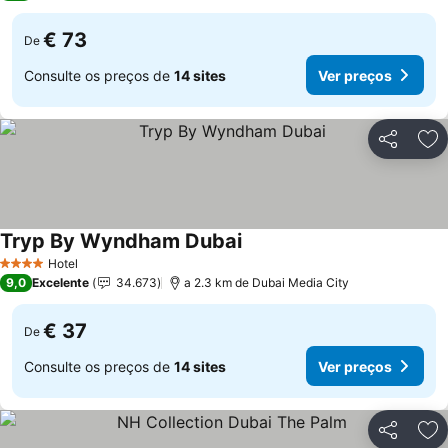
€ 73
De
Consulte os preços de
14 sites
Ver preços
Partilhar
Ad
Tryp By Wyndham Dubai
Hotel
4 Estrelas
9,0
Excelente
34.673
a 2.3 km de Dubai Media City
€ 37
De
Consulte os preços de
14 sites
Ver preços
Partilhar
Ad