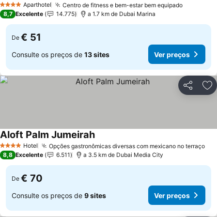
Aparthotel
Centro de fitness e bem-estar bem equipado
4 Estrelas
8,7
Excelente
14.775
a 1.7 km de Dubai Marina
€ 51
De
Consulte os preços de
13 sites
Ver preços
Partilhar
Ad
Aloft Palm Jumeirah
Hotel
Opções gastronômicas diversas com mexicano no terraço
4 Estrelas
8,8
Excelente
6.511
a 3.5 km de Dubai Media City
€ 70
De
Consulte os preços de
9 sites
Ver preços