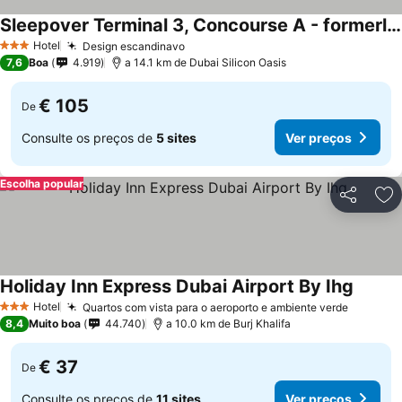
Sleepover Terminal 3, Concourse A - formerly sleep 'n fly
Ver preços
Hotel
Design escandinavo
Ver preços
3 Estrelas
7,6
Boa
4.919
a 14.1 km de Dubai Silicon Oasis
€ 105
De
Consulte os preços de
5 sites
Ver preços
Escolha popular
Partilhar
Ad
Holiday Inn Express Dubai Airport By Ihg
Ver pr
Hotel
Quartos com vista para o aeroporto e ambiente verde
Ver pre
3 Estrelas
8,4
Muito boa
44.740
a 10.0 km de Burj Khalifa
€ 37
De
Consulte os preços de
11 sites
Ver preços