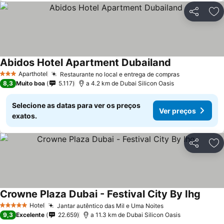
Partilhar
Ad
Abidos Hotel Apartment Dubailand
Ver preços
Aparthotel
Restaurante no local e entrega de compras
Ver preços
3 Estrelas
8,3
Muito boa
5.117
a 4.2 km de Dubai Silicon Oasis
Selecione as datas para ver os preços
Ver preços
exatos.
Partilhar
Ad
Crowne Plaza Dubai - Festival City By Ihg
Ver p
Hotel
Jantar autêntico das Mil e Uma Noites
Ver preços
5 Estrelas
9,3
Excelente
22.659
a 11.3 km de Dubai Silicon Oasis