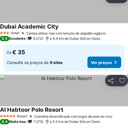
Partilhar
Ad
Dubai Academic City
Ver preços
Hotel
Camas pillow-top com lençóis de algodão egípcio
Ver preço
3 Estrelas
8,5
Excelente
6.213
a 4.4 km de Dubai Silicon Oasis
€ 35
De
Consulte os preços de
9 sites
Ver preços
Partilhar
Ad
Al Habtoor Polo Resort
Ver preços
Resort
Culinária diversificada com jogos de polo ao vivo
Ver pr
5 Estrelas
8,4
Muito boa
7.275
a 5.3 km de Dubai Silicon Oasis