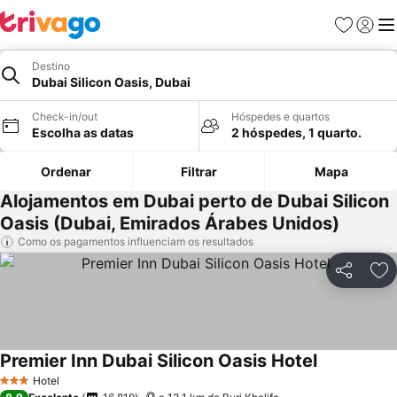
Favoritos
Iniciar
Me
Destino
Dubai Silicon Oasis, Dubai
Check-in/out
Hóspedes e quartos
Escolha as datas
2 hóspedes, 1 quarto.
Ordenar
Filtrar
Mapa
Alojamentos em Dubai perto de Dubai Silicon
Oasis (Dubai, Emirados Árabes Unidos)
Como os pagamentos influenciam os resultados
Partilhar
Ad
Premier Inn Dubai Silicon Oasis Hotel
Ver preços
Hotel
3 Estrelas