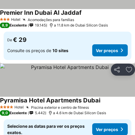
Premier Inn Dubai Al Jaddaf
Ver preços
Hotel
Acomodações para famílias
Ver preços
3 Estrelas
8,9
Excelente
19.145
a 11.8 km de Dubai Silicon Oasis
€ 29
De
Consulte os preços de
10 sites
Ver preços
Partilhar
Ad
Pyramisa Hotel Apartments Dubai
Ver preços
Hotel
Piscina exterior e centro de fitness
Ver preços
4 Estrelas
9,0
Excelente
5.442
a 4.6 km de Dubai Silicon Oasis
Selecione as datas para ver os preços
Ver preços
exatos.