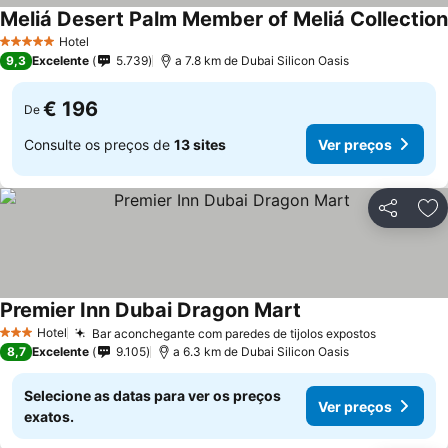
Meliá Desert Palm Member of Meliá Collection
Hotel
5 Estrelas
9,3
Excelente
5.739
a 7.8 km de Dubai Silicon Oasis
€ 196
De
Consulte os preços de
13 sites
Ver preços
Partilhar
Ad
Premier Inn Dubai Dragon Mart
Ver preços
Hotel
Bar aconchegante com paredes de tijolos expostos
Ver preç
3 Estrelas
8,7
Excelente
9.105
a 6.3 km de Dubai Silicon Oasis
Selecione as datas para ver os preços
Ver preços
exatos.