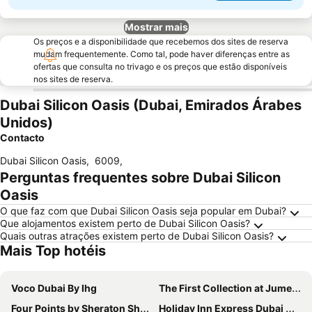
Mostrar mais
Os preços e a disponibilidade que recebemos dos sites de reserva
mudam frequentemente. Como tal, pode haver diferenças entre as
ofertas que consulta no trivago e os preços que estão disponíveis
nos sites de reserva.
Dubai Silicon Oasis (Dubai, Emirados Árabes
Unidos)
Contacto
Dubai Silicon Oasis
,
6009
,
Perguntas frequentes sobre Dubai Silicon
Oasis
O que faz com que Dubai Silicon Oasis seja popular em Dubai?
Que alojamentos existem perto de Dubai Silicon Oasis?
Quais outras atrações existem perto de Dubai Silicon Oasis?
Mais Top hotéis
Voco Dubai By Ihg
The First Collection at Jumeirah Village Circle, a Tribute Portfolio Hotel
Four Points by Sheraton Sheikh Zayed Road, Dubai
Holiday Inn Express Dubai Airport By Ihg