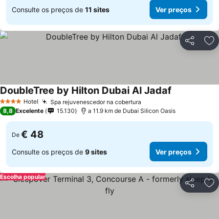
Consulte os preços de
11 sites
Ver preços
Partilhar
Ad
DoubleTree by Hilton Dubai Al Jadaf
Ver preços
Hotel
Spa rejuvenescedor na cobertura
Ver preços
4 Estrelas
8,8
Excelente
15.130
a 11.9 km de Dubai Silicon Oasis
€ 48
De
Consulte os preços de
9 sites
Ver preços
Escolha popular
Partilhar
Ad