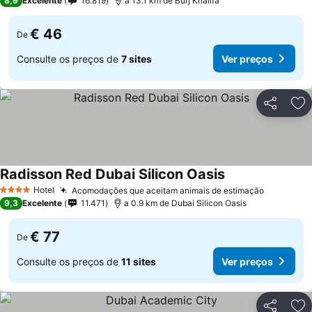
8,9
Excelente
16.819
a 13.1 km de Burj Khalifa
€ 46
De
Consulte os preços de
7 sites
Ver preços
Partilhar
Ad
Radisson Red Dubai Silicon Oasis
Ver preços
Hotel
Acomodações que aceitam animais de estimação
Ver preç
4 Estrelas
9,3
Excelente
11.471
a 0.9 km de Dubai Silicon Oasis
€ 77
De
Consulte os preços de
11 sites
Ver preços