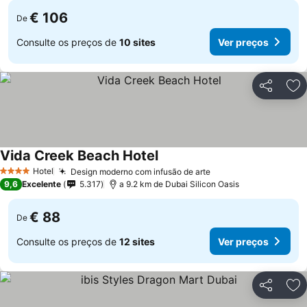
€ 106
De
Consulte os preços de
10 sites
Ver preços
Partilhar
Ad
Vida Creek Beach Hotel
Ver preços
Hotel
Design moderno com infusão de arte
Ver preços
4 Estrelas
9,6
Excelente
5.317
a 9.2 km de Dubai Silicon Oasis
€ 88
De
Consulte os preços de
12 sites
Ver preços
Partilhar
Ad