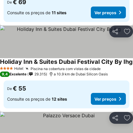
€ 69
De
Consulte os preços de
11 sites
Ver preços
Partilhar
Ad
Holiday Inn & Suites Dubai Festival City By Ihg
Hotel
Piscina na cobertura com vistas da cidade
Ver preços
4 Estrelas
9,4
Excelente
29.315
a 10.9 km de Dubai Silicon Oasis
€ 55
De
Consulte os preços de
12 sites
Ver preços
Partilhar
Ad