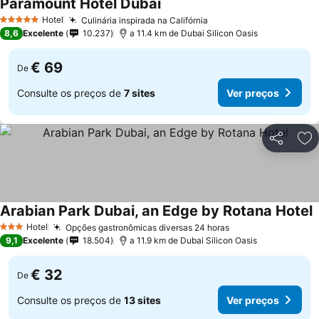
Paramount Hotel Dubai
Ver preços
Hotel
Culinária inspirada na Califórnia
Ver preços
5 Estrelas
8,6
Excelente
10.237
a 11.4 km de Dubai Silicon Oasis
€ 69
De
Consulte os preços de
7 sites
Ver preços
Partilhar
Ad
Arabian Park Dubai, an Edge by Rotana Hotel
V
Hotel
Opções gastronômicas diversas 24 horas
Ver preços
3 Estrelas
9,1
Excelente
18.504
a 11.9 km de Dubai Silicon Oasis
€ 32
De
Consulte os preços de
13 sites
Ver preços