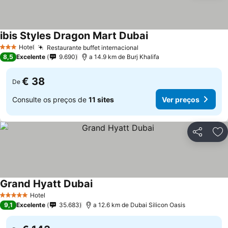
ibis Styles Dragon Mart Dubai
Ver preços
Hotel
Restaurante buffet internacional
Ver preços
3 Estrelas
8,5
Excelente
9.690
a 14.9 km de Burj Khalifa
€ 38
De
Consulte os preços de
11 sites
Ver preços
Partilhar
Ad
Grand Hyatt Dubai
Ver preços
Hotel
5 Estrelas
9,1
Excelente
35.683
a 12.6 km de Dubai Silicon Oasis