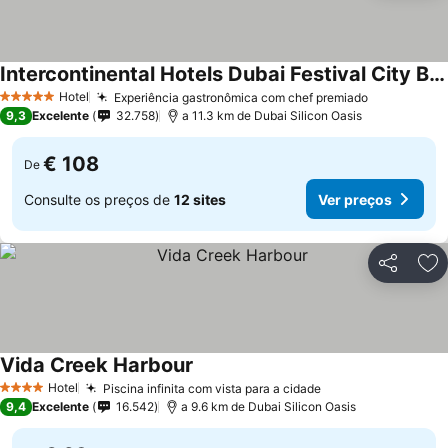
Intercontinental Hotels Dubai Festival City By Ihg
Ver preços
Hotel
Experiência gastronômica com chef premiado
Ver preço
5 Estrelas
9,3
Excelente
32.758
a 11.3 km de Dubai Silicon Oasis
€ 108
De
Consulte os preços de
12 sites
Ver preços
Partilhar
Ad
Vida Creek Harbour
Ver preços
Hotel
Piscina infinita com vista para a cidade
Ver preços
4 Estrelas
9,4
Excelente
16.542
a 9.6 km de Dubai Silicon Oasis