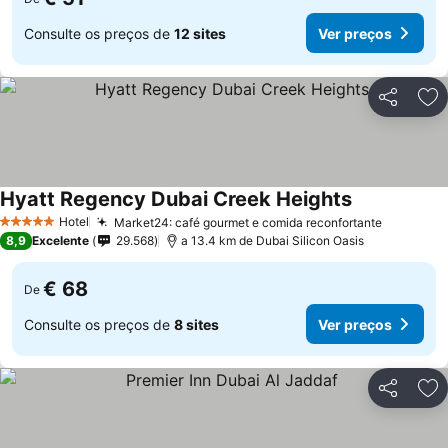
Consulte os preços de
12 sites
Ver preços
Partilhar
Ad
Hyatt Regency Dubai Creek Heights
Ver preços
Hotel
Market24: café gourmet e comida reconfortante
Ver preç
5 Estrelas
8,9
Excelente
29.568
a 13.4 km de Dubai Silicon Oasis
€ 68
De
Consulte os preços de
8 sites
Ver preços
Partilhar
Ad