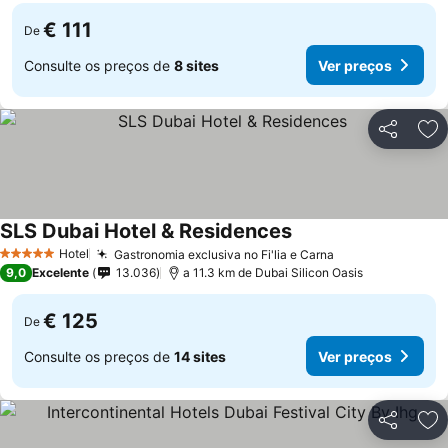
€ 111
De
Consulte os preços de
8 sites
Ver preços
Partilhar
Ad
SLS Dubai Hotel & Residences
Ver preços
Hotel
Gastronomia exclusiva no Fi'lia e Carna
Ver preços
5 Estrelas
9,0
Excelente
13.036
a 11.3 km de Dubai Silicon Oasis
€ 125
De
Consulte os preços de
14 sites
Ver preços
Partilhar
Ad