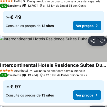
Hotel
Design exclusivo do quarto com sala de estar separada
Ver
5 Estrelas
9,0
Excelente
12.797
a 11.8 km de Dubai Silicon Oasis
€ 49
De
Consulte os preços de
12 sites
Ver preços
Partilhar
Ad
Intercontinental Hotels Residence Suites Dubai F.c By Ihg
Ver preços
Aparthotel
Culinária de chef com estrela Michelin
Ver preços
5 Estrelas
9,3
Excelente
13.784
a 12.3 km de Dubai Silicon Oasis
€ 97
De
Consulte os preços de
13 sites
Ver preços