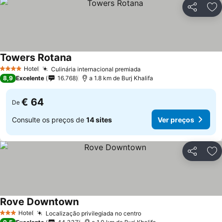
Partilhar
Ad
Towers Rotana
Ver preços
Hotel
Culinária internacional premiada
Ver preços
4 Estrelas
8,9
Excelente
16.768
a 1.8 km de Burj Khalifa
€ 64
De
Consulte os preços de
14 sites
Ver preços
Partilhar
Ad
Rove Downtown
Ver preços
Hotel
Localização privilegiada no centro
Ver preços
3 Estrelas