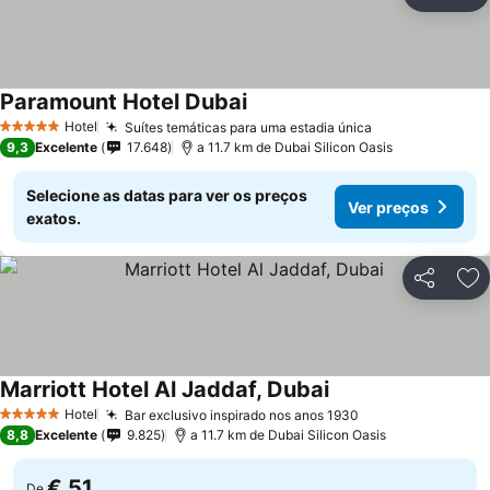
Partilhar
Ad
Paramount Hotel Dubai
Ver preços
Hotel
Suítes temáticas para uma estadia única
Ver preços
5 Estrelas
9,3
Excelente
17.648
a 11.7 km de Dubai Silicon Oasis
Selecione as datas para ver os preços
Ver preços
exatos.
Partilhar
Ad
Marriott Hotel Al Jaddaf, Dubai
Ver preços
Hotel
Bar exclusivo inspirado nos anos 1930
Ver preços
5 Estrelas
8,8
Excelente
9.825
a 11.7 km de Dubai Silicon Oasis
€ 51
De