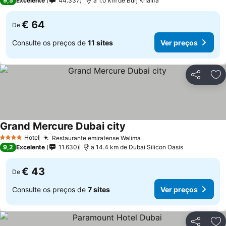
9,5
Excelente
44.337
a 1.0 km de Burj Khalifa
€ 64
De
Consulte os preços de
11 sites
Ver preços
Partilhar
Ad
Grand Mercure Dubai city
Ver preços
Hotel
Restaurante emiratense Walima
Ver preços
4 Estrelas
9,2
Excelente
11.630
a 14.4 km de Dubai Silicon Oasis
€ 43
De
Consulte os preços de
7 sites
Ver preços