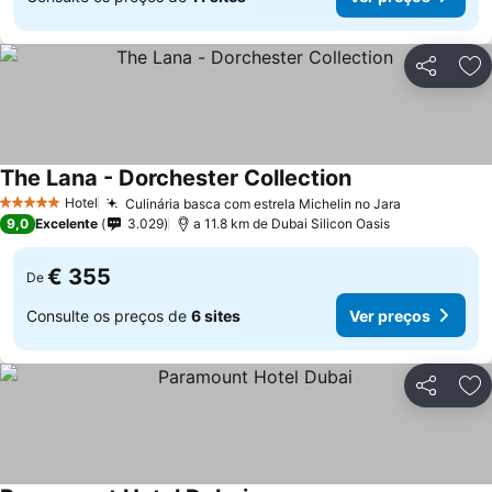
Partilhar
Ad
The Lana - Dorchester Collection
Ver preços
Hotel
Culinária basca com estrela Michelin no Jara
Ver preços
5 Estrelas
9,0
Excelente
3.029
a 11.8 km de Dubai Silicon Oasis
€ 355
De
Consulte os preços de
6 sites
Ver preços
Partilhar
Ad