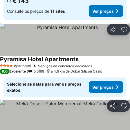
€ 143
De
Consulte os preços de
11 sites
Ver preços
Partilhar
Ad
Pyramisa Hotel Apartments
Ver preços
Aparthotel
Serviços de concierge dedicados
Ver preços
4 Estrelas
9,0
Excelente
5.369
a 4.6 km de Dubai Silicon Oasis
Selecione as datas para ver os preços
Ver preços
exatos.
Partilhar
Ad