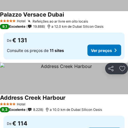
Palazzo Versace Dubai
Ver preços
Hotel
Refeições ao ar livre em oito locais
Ver preços
5 Estrelas
9,1
Excelente
19.888
a 12.0 km de Dubai Silicon Oasis
€ 131
De
Consulte os preços de
11 sites
Ver preços
Partilhar
Ad
Address Creek Harbour
Ver preços
Hotel
5 Estrelas
9,3
Excelente
8.228
a 10.0 km de Dubai Silicon Oasis
€ 114
De