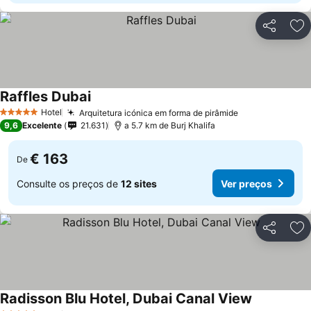
Partilhar
Ad
Raffles Dubai
Ver preços
Hotel
Arquitetura icónica em forma de pirâmide
Ver preços
5 Estrelas
9,6
Excelente
21.631
a 5.7 km de Burj Khalifa
€ 163
De
Consulte os preços de
12 sites
Ver preços
Partilhar
Ad
Radisson Blu Hotel, Dubai Canal View
Ver preços