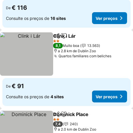
€ 116
De
Consulte os preços de
16 sites
Ver preços
Clink i Lár
Partilhar
Adicionar aos favoritos
2 Estrelas
8,1
Muito boa
13.563
a 2.8 km de Dublin Zoo
Quartos familiares com beliches
€ 91
De
Consulte os preços de
4 sites
Ver preços
Dominick Place
Partilhar
Adicionar aos favoritos
2 Estrelas
7,4
240
a 2.0 km de Dublin Zoo