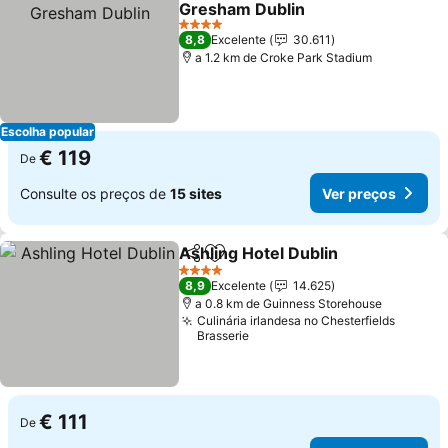
Gresham Dublin
4 Estrelas
8,8
Excelente
30.611
a 1.2 km de Croke Park Stadium
Escolha popular
€ 119
De
Consulte os preços de
15 sites
Ver preços
Ashling Hotel Dublin
Partilhar
Adicionar aos favoritos
4 Estrelas
8,9
Excelente
14.625
a 0.8 km de Guinness Storehouse
Culinária irlandesa no Chesterfields
Brasserie
€ 111
De