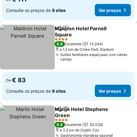
Consulte os preços de
8 sites
Ver preços
Maldron Hotel Parnell
Partilhar
Adicionar aos favoritos
Square
4 Estrelas
8,6
Excelente
15.244
a 1.2 km de Croke Park Stadium
Suítes familiares espaçosas com várias
camas
€ 83
De
Consulte os preços de
8 sites
Ver preços
Marlin Hotel Stephens
Partilhar
Adicionar aos favoritos
Green
4 Estrelas
8,8
Excelente
20.029
a 3.2 km de Dublin Zoo
Gastronomia irlandesa sazonal