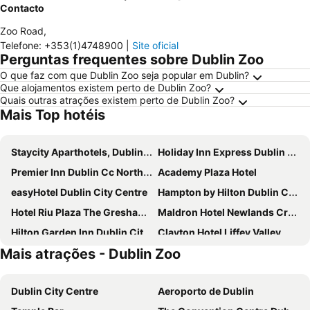
Contacto
Zoo Road
,
Telefone
:
+353(1)4748900
|
Site oficial
Perguntas frequentes sobre Dublin Zoo
O que faz com que Dublin Zoo seja popular em Dublin?
Que alojamentos existem perto de Dublin Zoo?
Quais outras atrações existem perto de Dublin Zoo?
Mais Top hotéis
Staycity Aparthotels, Dublin, City Centre
Holiday Inn Express Dublin City Centre By Ihg
Premier Inn Dublin Cc North Docklands
Academy Plaza Hotel
easyHotel Dublin City Centre
Hampton by Hilton Dublin City Centre
Hotel Riu Plaza The Gresham Dublin
Maldron Hotel Newlands Cross
Hilton Garden Inn Dublin City Centre
Clayton Hotel Liffey Valley
Mais atrações - Dublin Zoo
Point A Hotel Dublin Parnell Street
Staycity Aparthotels, Dublin, City Quay
Leonardo Hotel Dublin Parnell Street
Dublin Skylon Hotel
Dublin City Centre
Aeroporto de Dublin
Crowne Plaza Dublin Airport by IHG
Staycity Aparthotels Dublin Tivoli