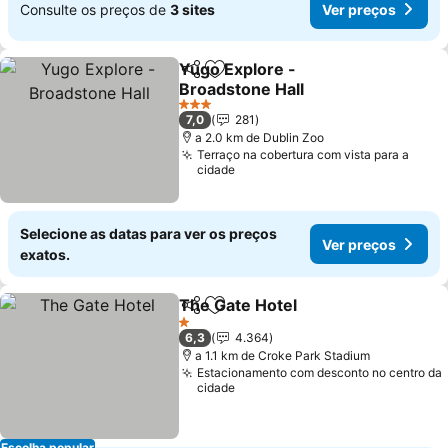
Consulte os preços de
3 sites
Ver preços
Yugo Explore -
Partilhar
Adicionar aos favoritos
Broadstone Hall
3 Estrelas
7,0
281
a 2.0 km de Dublin Zoo
Terraço na cobertura com vista para a
cidade
Selecione as datas para ver os preços
Ver preços
exatos.
The Gate Hotel
Partilhar
Adicionar aos favoritos
1 Estrelas
6,3
4.364
a 1.1 km de Croke Park Stadium
Estacionamento com desconto no centro da
cidade
Escolha popular