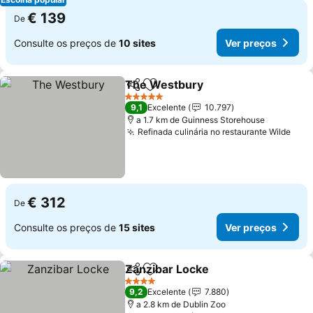
€ 139
De
Consulte os preços de
10 sites
Ver preços
The Westbury
Partilhar
Adicionar aos favoritos
5 Estrelas
9,1
Excelente
10.797
a 1.7 km de Guinness Storehouse
Refinada culinária no restaurante Wilde
€ 312
De
Consulte os preços de
15 sites
Ver preços
Zanzibar Locke
Partilhar
Adicionar aos favoritos
4 Estrelas
9,2
Excelente
7.880
a 2.8 km de Dublin Zoo