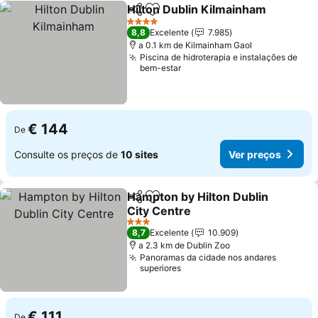
Hilton Dublin Kilmainham
Partilhar
Adicionar aos favoritos
4 Estrelas
8,8
Excelente
7.985
a 0.1 km de Kilmainham Gaol
Piscina de hidroterapia e instalações de
bem-estar
€ 144
De
Consulte os preços de
10 sites
Ver preços
Hampton by Hilton Dublin
Partilhar
Adicionar aos favoritos
City Centre
3 Estrelas
8,7
Excelente
10.909
a 2.3 km de Dublin Zoo
Panoramas da cidade nos andares
superiores
€ 111
De