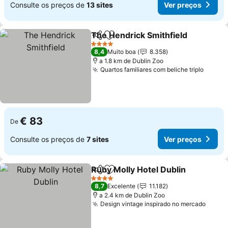
Consulte os preços de
13 sites
Ver preços
The Hendrick Smithfield
Partilhar
Adicionar aos favoritos
4 Estrelas
8,4
Muito boa
8.358
a 1.8 km de Dublin Zoo
Quartos familiares com beliche triplo
€ 83
De
Consulte os preços de
7 sites
Ver preços
Ruby Molly Hotel Dublin
Partilhar
Adicionar aos favoritos
4 Estrelas
8,7
Excelente
11.182
a 2.4 km de Dublin Zoo
Design vintage inspirado no mercado