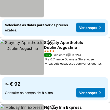
Selecione as datas para ver os preços
Ver preços
exatos.
Staycity Aparthotels
Partilhar
Adicionar aos favoritos
Dublin Augustine
4 Estrelas
8,7
Excelente
9.624
a 0.7 km de Guinness Storehouse
Layouts espaçosos com vários quartos
€ 92
De
Consulte os preços de
8 sites
Ver preços
Holiday Inn Express
Partilhar
Adicionar aos favoritos