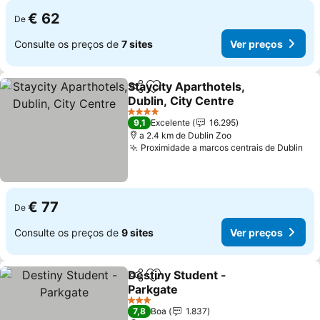
€ 62
De
Consulte os preços de
7 sites
Ver preços
Staycity Aparthotels,
Partilhar
Adicionar aos favoritos
Dublin, City Centre
4 Estrelas
9,1
Excelente
16.295
a 2.4 km de Dublin Zoo
Proximidade a marcos centrais de Dublin
€ 77
De
Consulte os preços de
9 sites
Ver preços
Destiny Student -
Partilhar
Adicionar aos favoritos
Parkgate
3 Estrelas
7,8
Boa
1.837