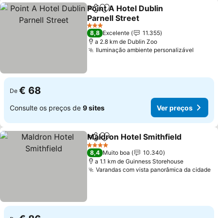
Point A Hotel Dublin
Partilhar
Adicionar aos favoritos
Parnell Street
3 Estrelas
8,8
Excelente
11.355
a 2.8 km de Dublin Zoo
Iluminação ambiente personalizável
€ 68
De
Consulte os preços de
9 sites
Ver preços
Maldron Hotel Smithfield
Partilhar
Adicionar aos favoritos
4 Estrelas
8,4
Muito boa
10.340
a 1.1 km de Guinness Storehouse
Varandas com vista panorâmica da cidade