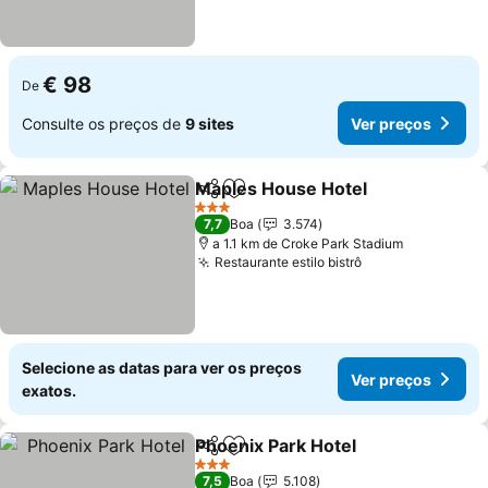
€ 98
De
Consulte os preços de
9 sites
Ver preços
Maples House Hotel
Partilhar
Adicionar aos favoritos
3 Estrelas
7,7
Boa
3.574
a 1.1 km de Croke Park Stadium
Restaurante estilo bistrô
Selecione as datas para ver os preços
Ver preços
exatos.
Phoenix Park Hotel
Partilhar
Adicionar aos favoritos
3 Estrelas
7,5
Boa
5.108