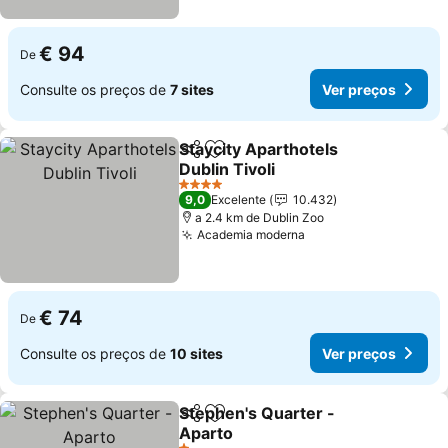
€ 94
De
Consulte os preços de
7 sites
Ver preços
Staycity Aparthotels
Partilhar
Adicionar aos favoritos
Dublin Tivoli
4 Estrelas
9,0
Excelente
10.432
a 2.4 km de Dublin Zoo
Academia moderna
€ 74
De
Consulte os preços de
10 sites
Ver preços
Stephen's Quarter -
Partilhar
Adicionar aos favoritos
Aparto