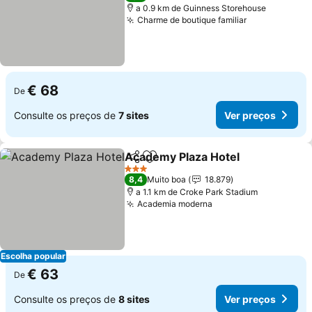
a 0.9 km de Guinness Storehouse
Charme de boutique familiar
€ 68
De
Consulte os preços de
7 sites
Ver preços
Academy Plaza Hotel
Partilhar
Adicionar aos favoritos
3 Estrelas
8,4
Muito boa
18.879
a 1.1 km de Croke Park Stadium
Academia moderna
Escolha popular
€ 63
De
Consulte os preços de
8 sites
Ver preços