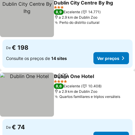
Dublin City Centre By Ihg
3 Estrelas
8,9
Excelente
14.771
a 2.9 km de Dublin Zoo
Perto do distrito cultural
€ 198
De
Consulte os preços de
14 sites
Ver preços
Dublin One Hotel
Partilhar
Adicionar aos favoritos
4 Estrelas
8,6
Excelente
10.408
a 2.9 km de Dublin Zoo
Quartos familiares e triplos versáteis
€ 74
De