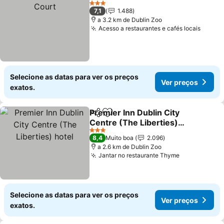
3 Estrelas
7,1
1.488
a 3.2 km de Dublin Zoo
Acesso a restaurantes e cafés locais
Selecione as datas para ver os preços
Ver preços
exatos.
Premier Inn Dublin City
Partilhar
Adicionar aos favoritos
Centre (The Liberties)
hotel
3 Estrelas
8,4
Muito boa
2.096
a 2.6 km de Dublin Zoo
Jantar no restaurante Thyme
Selecione as datas para ver os preços
Ver preços
exatos.