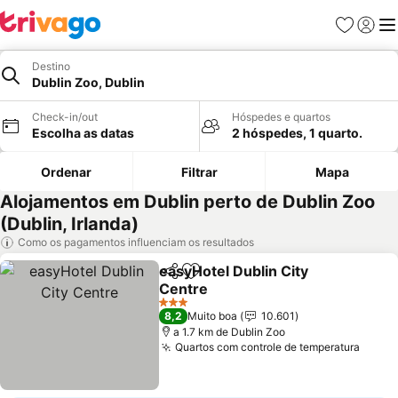
Favoritos
Iniciar
Me
Destino
Dublin Zoo, Dublin
Check-in/out
Hóspedes e quartos
Escolha as datas
2 hóspedes, 1 quarto.
Ordenar
Filtrar
Mapa
Alojamentos em Dublin perto de Dublin Zoo
(Dublin, Irlanda)
Como os pagamentos influenciam os resultados
easyHotel Dublin City
Partilhar
Adicionar aos favoritos
Centre
3 Estrelas
8,2
Muito boa
10.601
a 1.7 km de Dublin Zoo
Quartos com controle de temperatura