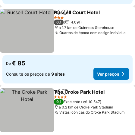
Russell Court Hotel
Partilhar
Adicionar aos favoritos
3 Estrelas
6,1
4.091
a 1.7 km de Guinness Storehouse
Quartos de época com design individual
€ 85
De
Consulte os preços de
9 sites
Ver preços
The Croke Park Hotel
Partilhar
Adicionar aos favoritos
4 Estrelas
9,1
Excelente
10.547
a 0.2 km de Croke Park Stadium
Vistas icônicas do Croke Park Stadium