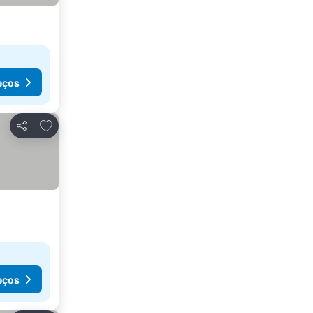
eços
Adicionar aos favoritos
Partilhar
eços