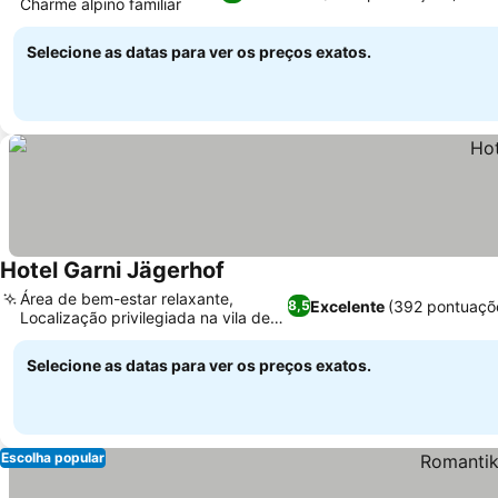
Charme alpino familiar
Ver preços
Selecione as datas para ver os preços exatos.
Hotel Garni Jägerhof
Ver preços
Área de bem-estar relaxante,
Excelente
(392 pontuaçõ
8,5
Localização privilegiada na vila de
Ver preços
Grainau
Selecione as datas para ver os preços exatos.
Escolha popular