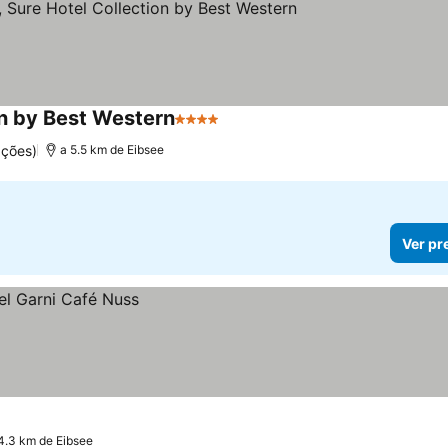
n by Best Western
4 Estrelas
Ver preços
ações)
a 5.5 km de Eibsee
Ver pr
4.3 km de Eibsee