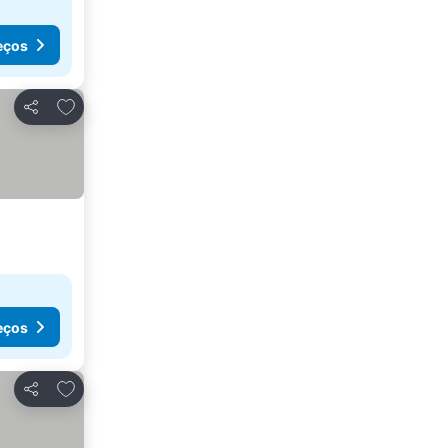
eços
Adicionar aos favoritos
Partilhar
eços
Adicionar aos favoritos
Partilhar