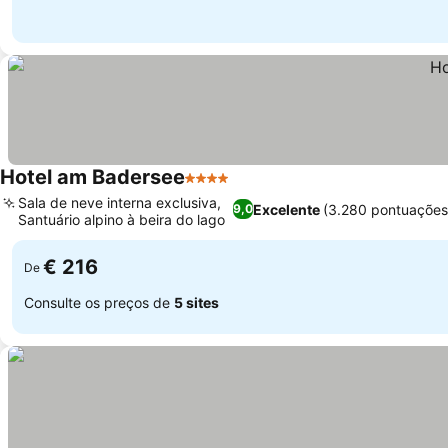
Hotel am Badersee
4 Estrelas
Ver preços
Sala de neve interna exclusiva,
Excelente
(3.280 pontuações
9,0
Santuário alpino à beira do lago
Ver preços
€ 216
De
Consulte os preços de
5 sites