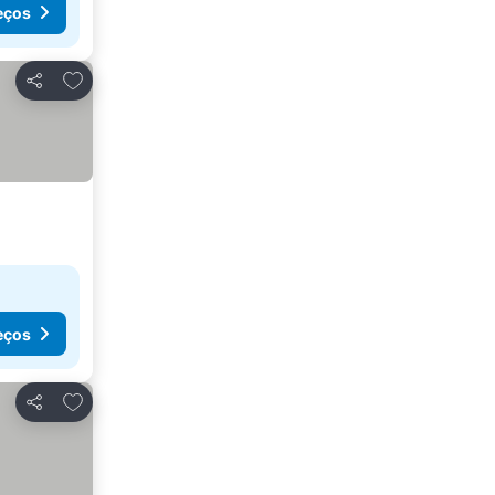
eços
Adicionar aos favoritos
Partilhar
eços
Adicionar aos favoritos
Partilhar