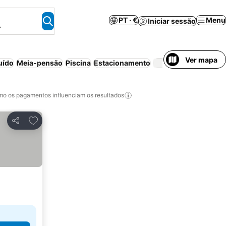
PT · €
Menu
Iniciar sessão
.
Ver mapa
uído
Meia-pensão
Piscina
Estacionamento
Animais p
o os pagamentos influenciam os resultados
Adicionar aos favoritos
Partilhar