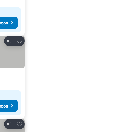
eços
Adicionar aos favoritos
Partilhar
eços
Adicionar aos favoritos
Partilhar