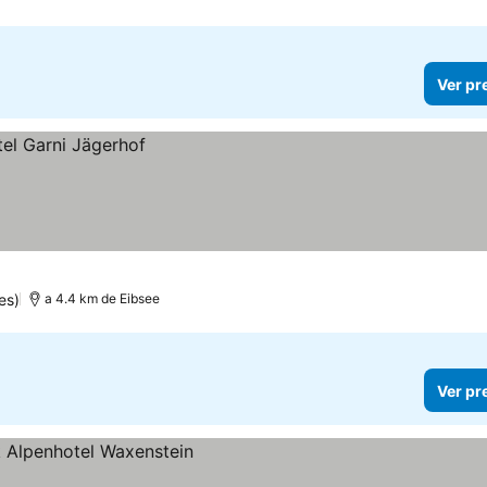
Ver pr
es)
a 4.4 km de Eibsee
Ver pr