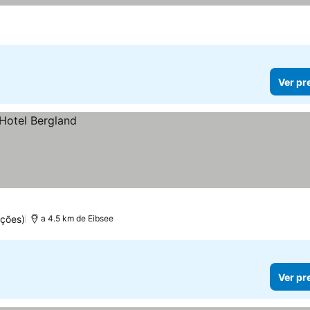
Ver pr
ções)
a 4.5 km de Eibsee
Ver pr