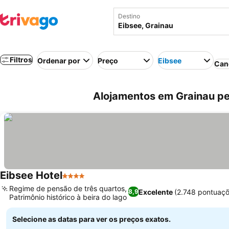
Destino
Filtros
Ordenar por
Preço
Eibsee
Can
Alojamentos em Grainau pe
Eibsee Hotel
4 Estrelas
Ver preços
Regime de pensão de três quartos,
Excelente
(2.748 pontuaçõ
8,9
Patrimônio histórico à beira do lago
Ver preços
Selecione as datas para ver os preços exatos.