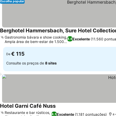
Escolha popular
Berghotel Hammersbach, Sure Hotel Collectio
Gastronomia bávara e show cooking,
Excelente
(11.560 pontu
8,6
Ampla área de bem-estar de 1.500
Ver preços
m²
€ 115
De
Consulte os preços de
8 sites
Hotel Garni Café Nuss
Ver preços
Restaurante e bar rústicos,
Excelente
(1.181 pontuações)
8,5
a 