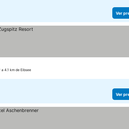
Ver pr
a 4.1 km de Eibsee
Ver pr