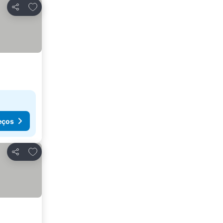
Adicionar aos favoritos
Partilhar
eços
Adicionar aos favoritos
Partilhar