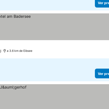
Ver pr
)
a 3.6 km de Eibsee
Ver pr