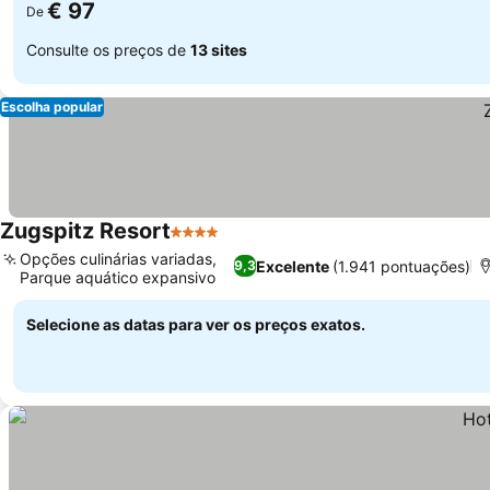
€ 97
De
Consulte os preços de
13 sites
Escolha popular
Zugspitz Resort
4 Estrelas
Ver preços
Opções culinárias variadas,
Excelente
(1.941 pontuações)
9,3
Parque aquático expansivo
Ver preços
Selecione as datas para ver os preços exatos.