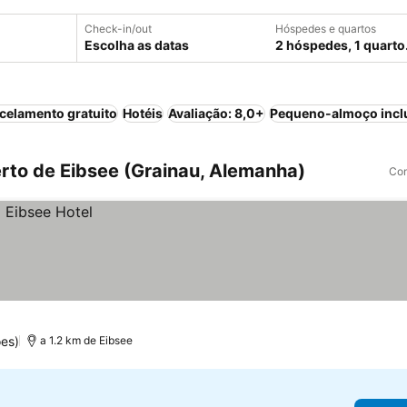
Check-in/out
Hóspedes e quartos
Escolha as datas
2 hóspedes, 1 quarto
celamento gratuito
Hotéis
Avaliação: 8,0+
Pequeno-almoço incl
rto de Eibsee (Grainau, Alemanha)
Com
es)
a 1.2 km de Eibsee