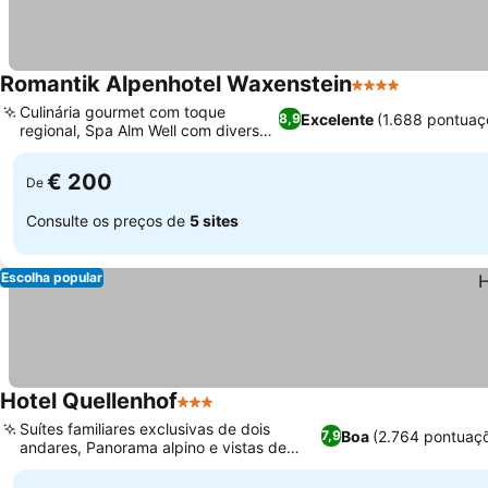
Romantik Alpenhotel Waxenstein
4 Estrelas
Ver preço
Culinária gourmet com toque
Excelente
(1.688 pontuaç
8,9
regional, Spa Alm Well com diversas
Ver preços
ofertas
€ 200
De
Consulte os preços de
5 sites
Escolha popular
Hotel Quellenhof
3 Estrelas
Ver preços
Suítes familiares exclusivas de dois
Boa
(2.764 pontuaç
7,9
andares, Panorama alpino e vistas de
Ver preços
Zugspitze