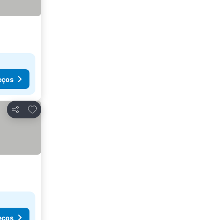
eços
Adicionar aos favoritos
Partilhar
eços