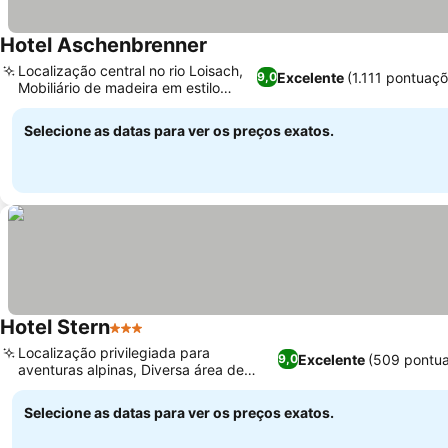
Hotel Aschenbrenner
Ver preços
Localização central no rio Loisach,
Excelente
(1.111 pontuaçõ
9,0
Mobiliário de madeira em estilo
Ver preços
alpino
Selecione as datas para ver os preços exatos.
Hotel Stern
3 Estrelas
Ver preços
Localização privilegiada para
Excelente
(509 pontu
9,0
aventuras alpinas, Diversa área de
Ver preços
bem-estar e spa
Selecione as datas para ver os preços exatos.