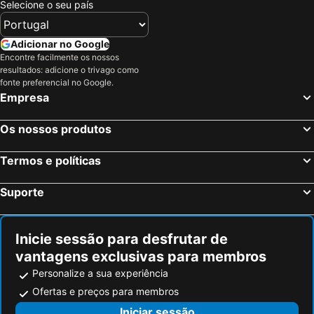
Cerro San Cristóbal
Palácio de La Moneda
Selecione o seu país
Excursão Turística em Santiago
Plaza Independencia
La Parva
Parque Bustamante
Adicionar no Google
Encontre facilmente os nossos
Cerro Santa Lucía
Catedral Metropolitana
resultados: adicione o trivago como
Monumento a Salvador Allende
La Moneda Palace Cultural Center
fonte preferencial no Google.
Empresa
Nacional de Historia Natural
Aeropuerto de Mendoza
Estación Central de Santiago
Cacheuta
Os nossos produtos
Playa el Sol
El Encanto
Termos e políticas
Paseo Bellamar
Canelo y Canelillos
Portal la Dehesa
San Carlos de Apoquindo
Suporte
Pueblito de Los Dominicos
Parque Padre Hurtado
Casa Piedra Centro de Eventos
Lagunillas
Inicie sessão para desfrutar de
Plaza Egaña
Plaza Las Lilas
vantagens exclusivas para membros
Plaza Ñunoa
Teatro universidad católica
Personalize a sua experiência
Plaza Armenia
Espacio Riesco Convention Center
Ofertas e preços para membros
Plaza Pedro de Valdivia
Cachagua
Iniciar sessão