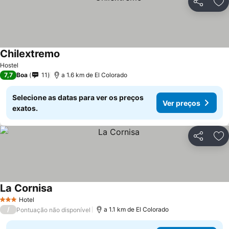
Partilhar
Ad
Chilextremo
Ver preços
Hostel
7,7
Boa
11
a 1.6 km de El Colorado
Selecione as datas para ver os preços
Ver preços
exatos.
Partilhar
Ad
La Cornisa
Ver preços
Hotel
3 Estrelas
/
a 1.1 km de El Colorado
Pontuação não disponível