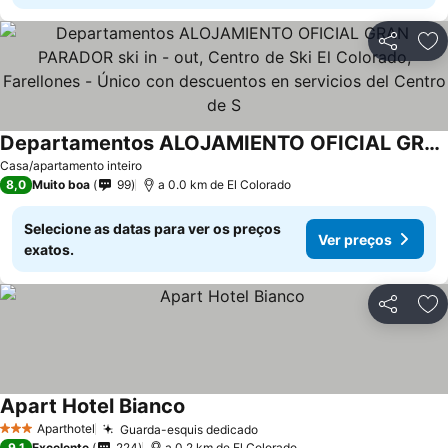
Partilhar
Ad
Departamentos ALOJAMIENTO OFICIAL GRAN PARADOR ski in - out, Centro de Ski El Colorado, Farellones - Único con descuentos en servicios del Centro de S
Ver preços
Casa/apartamento inteiro
8,0
Muito boa
99
a 0.0 km de El Colorado
Selecione as datas para ver os preços
Ver preços
exatos.
Partilhar
Ad
Apart Hotel Bianco
Ver preços
Aparthotel
Guarda-esquis dedicado
Ver preços
3 Estrelas
9,1
Excelente
224
a 0.2 km de El Colorado