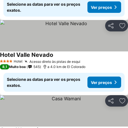
Selecione as datas para ver os preços
Ver preços
exatos.
Partilhar
Ad
Hotel Valle Nevado
Ver preços
Hotel
Acesso direto às pistas de esqui
Ver preços
4 Estrelas
8,1
Muito boa
545
a 4.0 km de El Colorado
Selecione as datas para ver os preços
Ver preços
exatos.
Partilhar
Ad