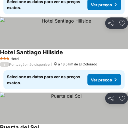
Selecione as datas para ver os preços
Ver preços
exatos.
Partilhar
Ad
Hotel Santiago Hillside
Ver preços
Hotel
3 Estrelas
/
a 18.5 km de El Colorado
Pontuação não disponível
Selecione as datas para ver os preços
Ver preços
exatos.
Partilhar
Ad
Puerta del Sol