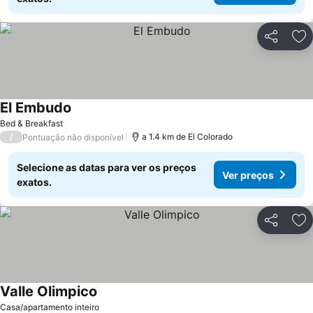
Partilhar
Ad
El Embudo
Ver preços
Bed & Breakfast
/
a 1.4 km de El Colorado
Pontuação não disponível
Selecione as datas para ver os preços
Ver preços
exatos.
Partilhar
Ad
Valle Olimpico
Ver preços
Casa/apartamento inteiro