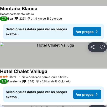
Montaña Blanca
Ver preços
Casa/apartamento inteiro
7,7
Boa
225
a 1.4 km de El Colorado
Selecione as datas para ver os preços
Ver preços
exatos.
Partilhar
Ad
Hotel Chalet Valluga
Ver preços
Hotel
Sala dedicada para esquis e botas
Ver preços
3 Estrelas
9,2
Excelente
644
a 1.6 km de El Colorado
Selecione as datas para ver os preços
Ver preços
exatos.