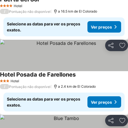
Ver preços
Hotel
4 Estrelas
/
a 16.5 km de El Colorado
Pontuação não disponível
Selecione as datas para ver os preços
Ver preços
exatos.
Partilhar
Ad
Hotel Posada de Farellones
Ver preços
Hotel
3 Estrelas
/
a 2.4 km de El Colorado
Pontuação não disponível
Selecione as datas para ver os preços
Ver preços
exatos.
Partilhar
Ad