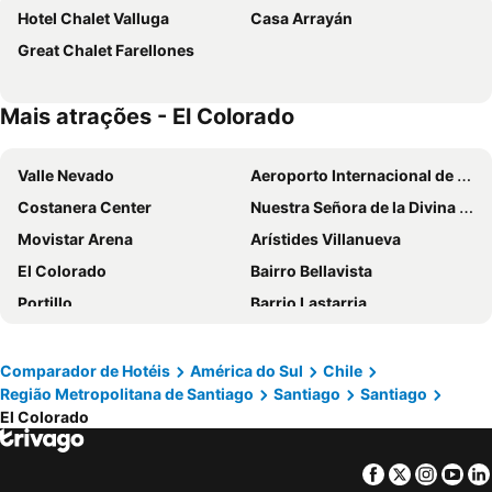
Hotel Chalet Valluga
Casa Arrayán
Great Chalet Farellones
Mais atrações - El Colorado
Valle Nevado
Aeroporto Internacional de Santiago - Aeroporto Internacional Comodoro Arturo Merino Benítez
Costanera Center
Nuestra Señora de la Divina Providencia
Movistar Arena
Arístides Villanueva
El Colorado
Bairro Bellavista
Portillo
Barrio Lastarria
Festival Internacional Providencia Jazz
Torre Entel
Metrô de Santiago
Avenida Libertad
Comparador de Hotéis
América do Sul
Chile
Região Metropolitana de Santiago
Santiago
Santiago
Cartagena
Centro Comercial Parque Arauco
El Colorado
Funicular de Santiago
VIVO El Centro
Club Viña del Mar
Puerto de San Antonio
Facebook
Twitter
Insta
Yo