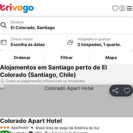
Favoritos
Iniciar
Me
Destino
El Colorado, Santiago
Check-in/out
Hóspedes e quartos
Escolha as datas
2 hóspedes, 1 quarto.
Ordenar
Filtrar
Mapa
Alojamentos em Santiago perto de El
Colorado (Santiago, Chile)
Como os pagamentos influenciam os resultados
Partilhar
Ad
Colorado Apart Hotel
Ver preços
Aparthotel
Maior área de esqui da América do Sul
Ver preços
3 Estrelas