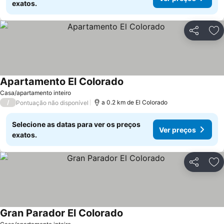
exatos.
Partilhar
Ad
Apartamento El Colorado
Ver preços
Casa/apartamento inteiro
/
a 0.2 km de El Colorado
Pontuação não disponível
Selecione as datas para ver os preços
Ver preços
exatos.
Partilhar
Ad
Gran Parador El Colorado
Ver preços