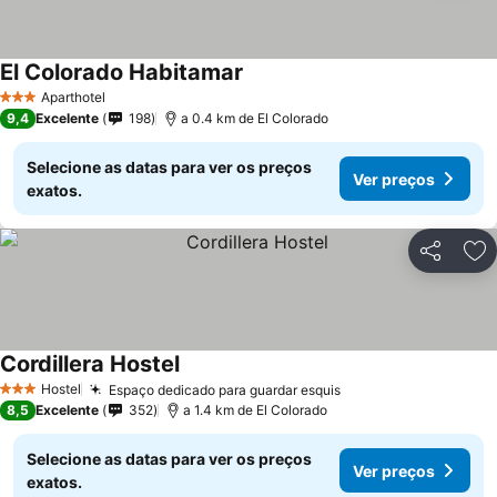
El Colorado Habitamar
Ver preços
Aparthotel
3 Estrelas
9,4
Excelente
198
a 0.4 km de El Colorado
Selecione as datas para ver os preços
Ver preços
exatos.
Partilhar
Ad
Cordillera Hostel
Ver preços
Hostel
Espaço dedicado para guardar esquis
Ver preços
3 Estrelas
8,5
Excelente
352
a 1.4 km de El Colorado
Selecione as datas para ver os preços
Ver preços
exatos.