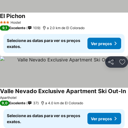
El Pichon
Ver preços
Hostel
3 Estrelas
9,1
Excelente
109
a 2.0 km de El Colorado
Selecione as datas para ver os preços
Ver preços
exatos.
Partilhar
Ad
Valle Nevado Exclusive Apartment Ski Out-In
Aparthotel
9,0
Excelente
37
a 4.0 km de El Colorado
Selecione as datas para ver os preços
Ver preços
exatos.