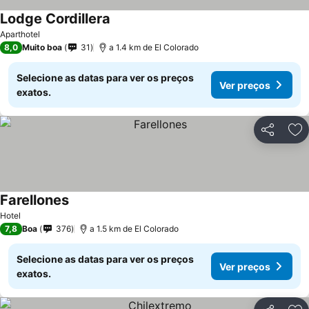
Lodge Cordillera
Ver preços
Aparthotel
8,0
Muito boa
31
a 1.4 km de El Colorado
Selecione as datas para ver os preços
Ver preços
exatos.
Partilhar
Ad
Farellones
Ver preços
Hotel
7,8
Boa
376
a 1.5 km de El Colorado
Selecione as datas para ver os preços
Ver preços
exatos.