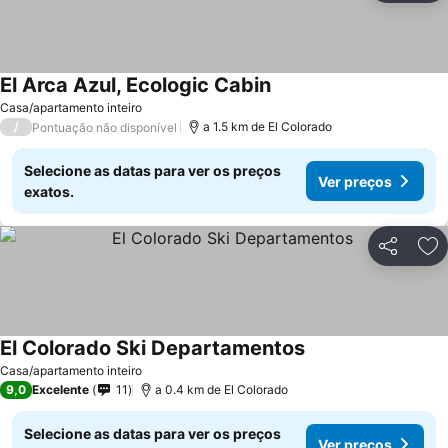
El Arca Azul, Ecologic Cabin
Ver preços
Casa/apartamento inteiro
/
a 1.5 km de El Colorado
Pontuação não disponível
Selecione as datas para ver os preços
Ver preços
exatos.
Partilhar
Ad
El Colorado Ski Departamentos
Ver preços
Casa/apartamento inteiro
9,0
Excelente
11
a 0.4 km de El Colorado
Selecione as datas para ver os preços
Ver preços