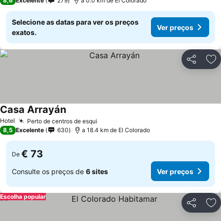
8,6
Excelente
279
a 0.0 km de El Colorado
Selecione as datas para ver os preços
Ver preços
exatos.
Partilhar
Ad
Casa Arrayán
Ver preços
Hotel
Perto de centros de esqui
Ver preços
8,5
Excelente
630
a 18.4 km de El Colorado
€ 73
De
Consulte os preços de
6 sites
Ver preços
Escolha popular
Partilhar
Ad