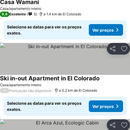
Casa Wamani
Ver preços
Casa/apartamento inteiro
9,6
Excelente
5
a 1.4 km de El Colorado
Selecione as datas para ver os preços
Ver preços
exatos.
Partilhar
Ad
Ski in-out Apartment in El Colorado
Ver preços
Casa/apartamento inteiro
/
a 0.2 km de El Colorado
Pontuação não disponível
Selecione as datas para ver os preços
Ver preços
exatos.
Partilhar
Ad