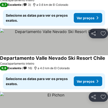
Casa/apartamento inteiro
8,7
Excelente
3
a 0.6 km de El Colorado
Selecione as datas para ver os preços
Ver preços
exatos.
Partilhar
Ad
Departamento Valle Nevado Ski Resort Chile
V
Casa/apartamento inteiro
9,8
Excelente
16
a 4.0 km de El Colorado
Selecione as datas para ver os preços
Ver preços
exatos.
Partilhar
Ad