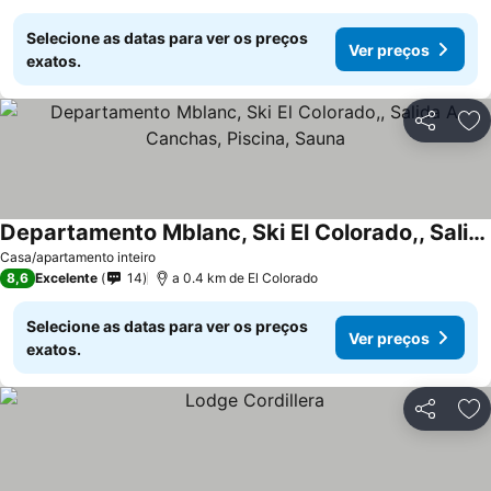
Selecione as datas para ver os preços
Ver preços
exatos.
Partilhar
Ad
Departamento Mblanc, Ski El Colorado,, Salida A Canchas, Piscina, Sauna
Ver preços
Casa/apartamento inteiro
8,6
Excelente
14
a 0.4 km de El Colorado
Selecione as datas para ver os preços
Ver preços
exatos.
Partilhar
Ad