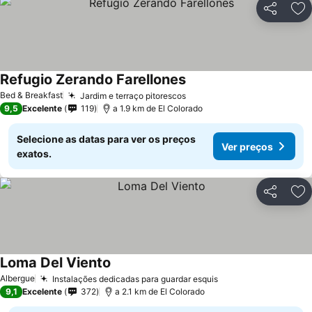
Partilhar
Ad
Refugio Zerando Farellones
Ver preços
Bed & Breakfast
Jardim e terraço pitorescos
Ver preços
9,5
Excelente
119
a 1.9 km de El Colorado
Selecione as datas para ver os preços
Ver preços
exatos.
Partilhar
Ad
Loma Del Viento
Ver preços
Albergue
Instalações dedicadas para guardar esquis
Ver preços
9,1
Excelente
372
a 2.1 km de El Colorado