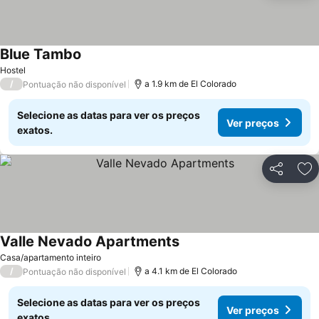
Blue Tambo
Ver preços
Hostel
/
a 1.9 km de El Colorado
Pontuação não disponível
Selecione as datas para ver os preços
Ver preços
exatos.
Partilhar
Ad
Valle Nevado Apartments
Ver preços
Casa/apartamento inteiro
/
a 4.1 km de El Colorado
Pontuação não disponível
Selecione as datas para ver os preços
Ver preços
exatos.