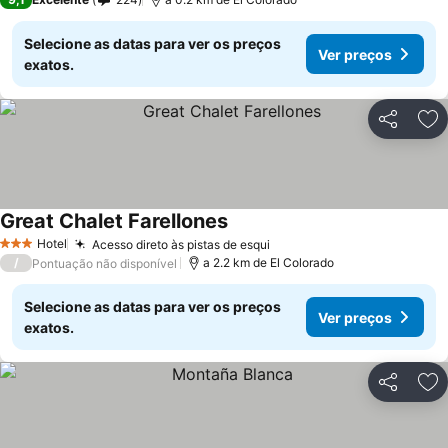
Selecione as datas para ver os preços
Ver preços
exatos.
Partilhar
Ad
Great Chalet Farellones
Ver preços
Hotel
Acesso direto às pistas de esqui
Ver preços
3 Estrelas
/
a 2.2 km de El Colorado
Pontuação não disponível
Selecione as datas para ver os preços
Ver preços
exatos.
Partilhar
Ad