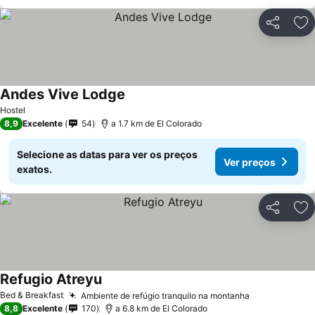
Partilhar
Ad
Andes Vive Lodge
Ver preços
Hostel
8,9
Excelente
54
a 1.7 km de El Colorado
Selecione as datas para ver os preços
Ver preços
exatos.
Partilhar
Ad
Refugio Atreyu
Ver preços
Bed & Breakfast
Ambiente de refúgio tranquilo na montanha
Ver preços
8,8
Excelente
170
a 6.8 km de El Colorado