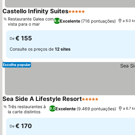
Castello Infinity Suites
5 Estrelas
Restaurante Galea com
Excelente
(716 pontuações)
9,4
a 6.0 
vista para o mar
€ 155
De
Consulte os preços de
12 sites
Escolha popular
Sea Side A Lifestyle Resort
5 Estrelas
Três restaurantes à
Excelente
(9.469 pontuações)
9,0
a 6.7 
la carte distintos
€ 170
De