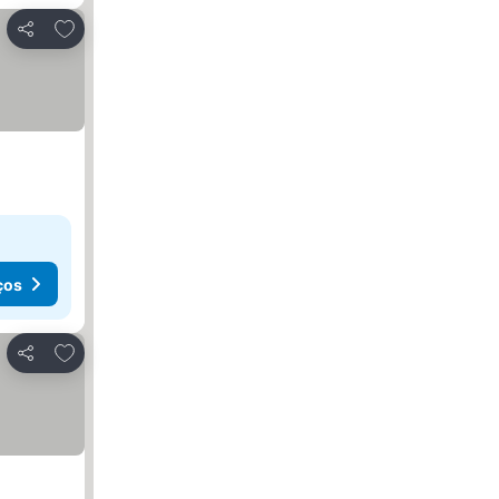
Adicionar aos favoritos
Partilhar
ços
Adicionar aos favoritos
Partilhar