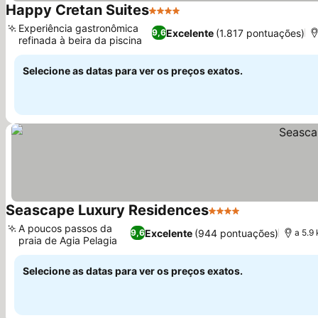
Happy Cretan Suites
4 Estrelas
Experiência gastronômica
Excelente
(1.817 pontuações)
9,6
refinada à beira da piscina
Selecione as datas para ver os preços exatos.
Seascape Luxury Residences
4 Estrelas
A poucos passos da
Excelente
(944 pontuações)
9,6
a 5.9
praia de Agia Pelagia
Selecione as datas para ver os preços exatos.