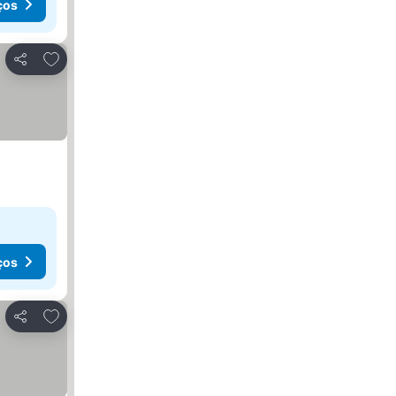
ços
Adicionar aos favoritos
Partilhar
ços
Adicionar aos favoritos
Partilhar