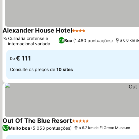
Alexander House Hotel
4 Estrelas
Culinária cretense e
Boa
(1.460 pontuações)
7,9
a 6.0 km 
internacional variada
€ 111
De
Consulte os preços de
10 sites
Out Of The Blue Resort
5 Estrelas
Muito boa
(5.053 pontuações)
8,2
a 6.2 km de El Greco Museum