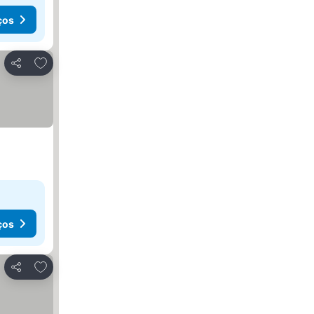
ços
Adicionar aos favoritos
Partilhar
ços
Adicionar aos favoritos
Partilhar