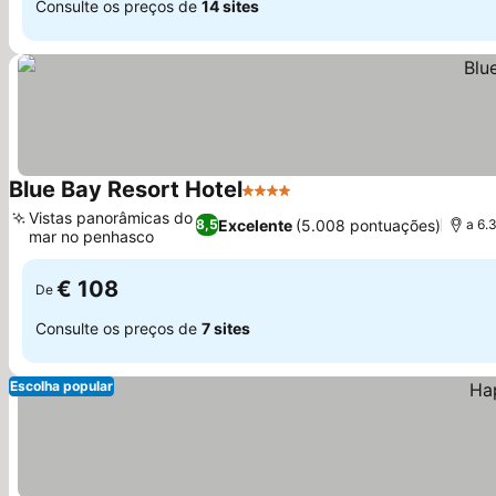
Consulte os preços de
14 sites
Blue Bay Resort Hotel
4 Estrelas
Vistas panorâmicas do
Excelente
(5.008 pontuações)
8,5
a 6.
mar no penhasco
€ 108
De
Consulte os preços de
7 sites
Escolha popular