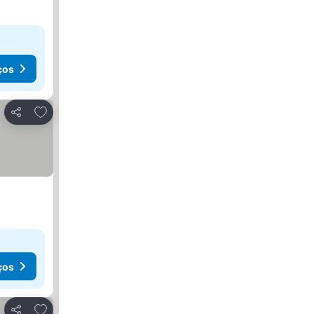
ços
Adicionar aos favoritos
Partilhar
ços
Adicionar aos favoritos