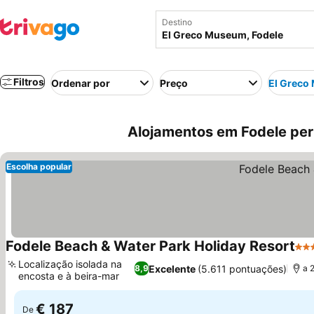
Destino
Filtros
Ordenar por
Preço
El Greco
Alojamentos em Fodele per
Escolha popular
Fodele Beach & Water Park Holiday Resort
5 E
Localização isolada na
Excelente
(5.611 pontuações)
8,9
a 
encosta e à beira-mar
€ 187
De