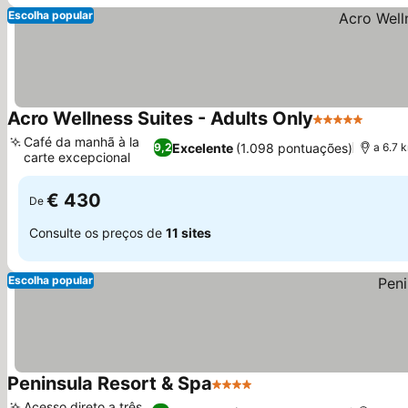
Escolha popular
Acro Wellness Suites - Adults Only
5 Estrelas
Café da manhã à la
Excelente
(1.098 pontuações)
9,2
a 6.7 
carte excepcional
€ 430
De
Consulte os preços de
11 sites
Escolha popular
Peninsula Resort & Spa
4 Estrelas
Acesso direto a três