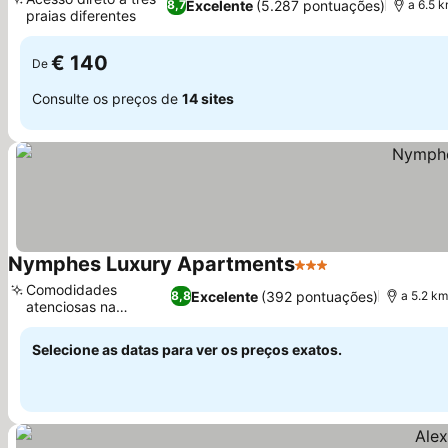
Excelente
(5.287 pontuações)
8,7
a 6.5 
praias diferentes
€ 140
De
Consulte os preços de
14 sites
Nymphes Luxury Apartments
3 Estrelas
Comodidades
Excelente
(392 pontuações)
8,8
a 5.2 k
atenciosas na
chegada
Selecione as datas para ver os preços exatos.