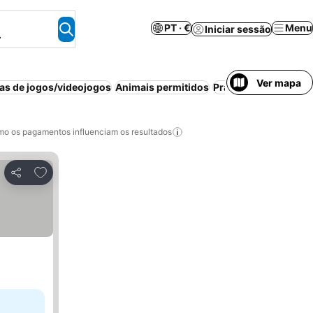
PT · €
Menu
Iniciar sessão
.
Ver mapa
s de jogos/videojogos
Animais permitidos
Praia
Pequeno-almoç
o os pagamentos influenciam os resultados
Adicionar aos favoritos
Partilhar