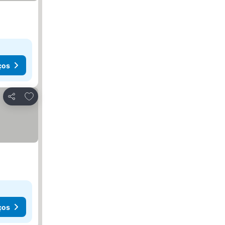
ços
Adicionar aos favoritos
Partilhar
ços