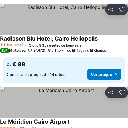
Partilhar
Ad
Radisson Blu Hotel, Cairo Heliopolis
Hotel
Cloud 9 Spa e retiro de bem-estar
4 Estrelas
8,4
Muito boa
31.672
a 11.9 km de El-Tagamu El Khames
€ 98
De
Consulte os preços de
14 sites
Ver preços
Partilhar
Ad
Le Méridien Cairo Airport