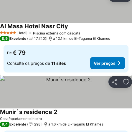
Al Masa Hotel Nasr City
Hotel
Piscina externa com cascata
5 Estrelas
8,9
Excelente
17.740
a 13.1 km de El-Tagamu El Khames
€ 79
De
Consulte os preços de
11 sites
Ver preços
Partilhar
Ad
Munir`s residence 2
Casa/apartamento inteiro
9,4
Excelente
298
a 1.6 km de El-Tagamu El Khames