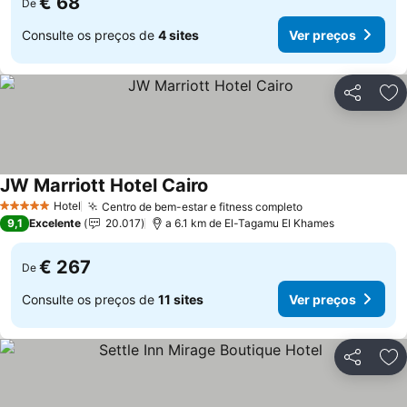
€ 68
De
Consulte os preços de
4 sites
Ver preços
Partilhar
Ad
JW Marriott Hotel Cairo
Hotel
Centro de bem-estar e fitness completo
5 Estrelas
9,1
Excelente
20.017
a 6.1 km de El-Tagamu El Khames
€ 267
De
Consulte os preços de
11 sites
Ver preços
Partilhar
Ad