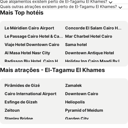
Que alojamentos existem perto de El-Tagamu El Khames?
Quais outras atrações existem perto de El-Tagamu El Khames?
Mais Top hotéis
Le Méridien Cairo Airport
Concorde El Salam Cairo Hotel & Casino
Le Passage Cairo Hotel & Casino
Mar Charbel Hotel Cairo
Viaje Hotel Downtown Cairo
Sama hotel
Al Masa Hotel Nasr City
Downtown Antique Hotel
Radisson Blu Hotel, Cairo Heliopolis
Holiday Inn Cairo Maadi By Ihg
Mais atrações - El-Tagamu El Khames
Novotel Cairo Airport
Holiday Inn Cairo - Citystars By Ihg
Sonesta Hotel Tower & Casino Cairo
Central Cairo Hotel
Pirâmides de Gizé
Zamalek
Hilton Cairo Heliopolis
Golden Palace Hotel
Cairo International Airport
Downtown Cairo
Holy Sheet Plus - Boutique Hotel
Casablanca Hotel
Esfinge de Gizeh
Heliopolis
The Guard Hotel
Triumph Plaza Hotel
Zeitoun
Pyramid of Meidum
Soft Hotel
Atlas International Hotels
Stanley Bridge
Garden City
Montana Hotel
Hostgram Hotel
Egyptian Museum
Bibliotheca Alexandrina
Staybridge Suites Cairo - Citystars by IHG
Paradise Boutique Hotel