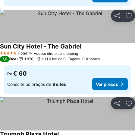
Partilhar
Ad
Sun City Hotel - The Gabriel
Hotel
Acesso direto ao shopping
5 Estrelas
7,8
Boa
1.870
a 11.0 km de El-Tagamu El Khames
€ 60
De
Consulte os preços de
9 sites
Ver preços
Partilhar
Ad
Triumph Plaza Hotel