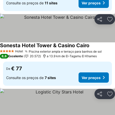
Consulte os preços de
11 sites
Ver preços
Partilhar
Ad
Sonesta Hotel Tower & Casino Cairo
Hotel
Piscina exterior ampla e terraço para banhos de sol
5 Estrelas
8,6
Excelente
20.572
a 13.9 km de El-Tagamu El Khames
€ 77
De
Consulte os preços de
7 sites
Ver preços
Partilhar
Ad