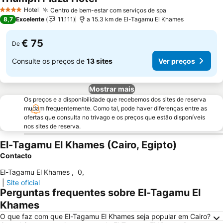
Hotel
Centro de bem-estar com serviços de spa
4 Estrelas
8,7
Excelente
11.111
a 15.3 km de El-Tagamu El Khames
€ 75
De
Consulte os preços de
13 sites
Ver preços
Mostrar mais
Os preços e a disponibilidade que recebemos dos sites de reserva
mudam frequentemente. Como tal, pode haver diferenças entre as
ofertas que consulta no trivago e os preços que estão disponíveis
nos sites de reserva.
El-Tagamu El Khames (Cairo, Egipto)
Contacto
El-Tagamu El Khames
,
0
,
|
Site oficial
Perguntas frequentes sobre El-Tagamu El
Khames
O que faz com que El-Tagamu El Khames seja popular em Cairo?