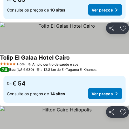
Consulte os preços de
10 sites
Ver preços
Partilhar
Ad
Tolip El Galaa Hotel Cairo
Hotel
Amplo centro de saúde e spa
5 Estrelas
7,8
Boa
6.630
a 12.8 km de El-Tagamu El Khames
€ 54
De
Consulte os preços de
14 sites
Ver preços
Partilhar
Ad