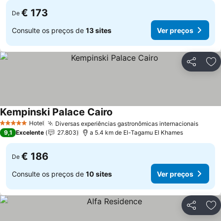
€ 173
De
Consulte os preços de
13 sites
Ver preços
Partilhar
Ad
Kempinski Palace Cairo
Hotel
Diversas experiências gastronômicas internacionais
5 Estrelas
9,1
Excelente
27.803
a 5.4 km de El-Tagamu El Khames
€ 186
De
Consulte os preços de
10 sites
Ver preços
Partilhar
Ad