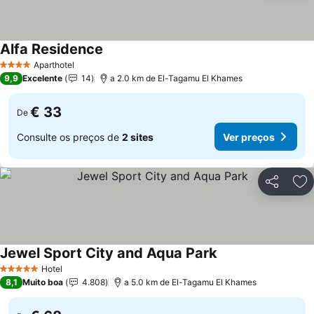
Alfa Residence
Aparthotel
4 Estrelas
9,9
Excelente
14
a 2.0 km de El-Tagamu El Khames
€ 33
De
Consulte os preços de
2 sites
Ver preços
Partilhar
Ad
Jewel Sport City and Aqua Park
Hotel
5 Estrelas
8,1
Muito boa
4.808
a 5.0 km de El-Tagamu El Khames