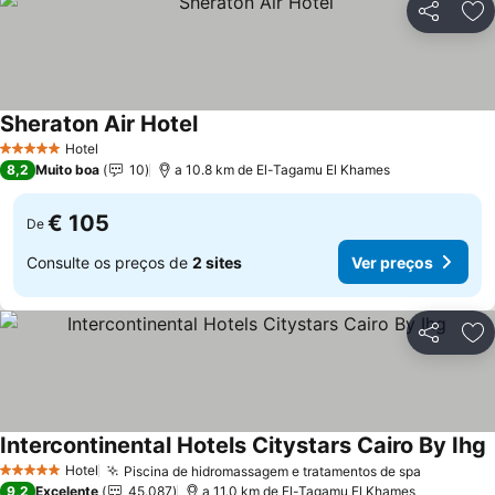
Partilhar
Ad
Sheraton Air Hotel
Hotel
5 Estrelas
8,2
Muito boa
10
a 10.8 km de El-Tagamu El Khames
€ 105
De
Consulte os preços de
2 sites
Ver preços
Partilhar
Ad
Intercontinental Hotels Citystars Cairo By Ihg
Hotel
Piscina de hidromassagem e tratamentos de spa
5 Estrelas
9,2
Excelente
45.087
a 11.0 km de El-Tagamu El Khames