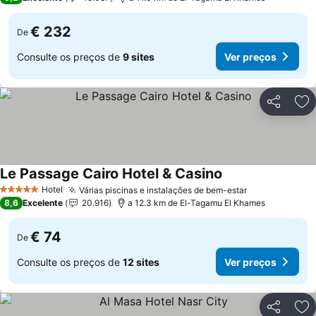
€ 232
De
Consulte os preços de
9 sites
Ver preços
Partilhar
Ad
Le Passage Cairo Hotel & Casino
Hotel
Várias piscinas e instalações de bem-estar
5 Estrelas
8,6
Excelente
20.916
a 12.3 km de El-Tagamu El Khames
€ 74
De
Consulte os preços de
12 sites
Ver preços
Partilhar
Ad