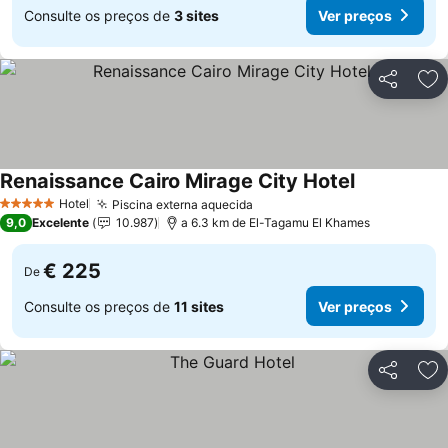
Consulte os preços de
3 sites
Ver preços
Partilhar
Ad
Renaissance Cairo Mirage City Hotel
Hotel
Piscina externa aquecida
5 Estrelas
9,0
Excelente
10.987
a 6.3 km de El-Tagamu El Khames
€ 225
De
Consulte os preços de
11 sites
Ver preços
Partilhar
Ad