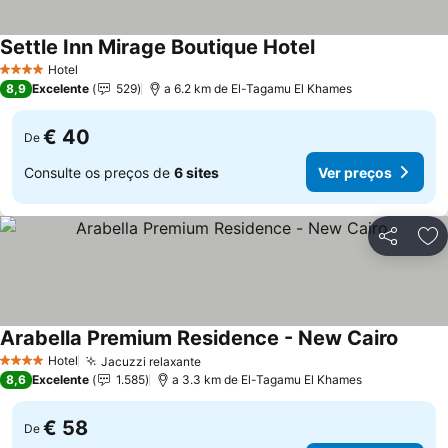
Settle Inn Mirage Boutique Hotel
Hotel
4 Estrelas
8,9
Excelente
529
a 6.2 km de El-Tagamu El Khames
€ 40
De
Consulte os preços de
6 sites
Ver preços
Partilhar
Ad
Arabella Premium Residence - New Cairo
Hotel
Jacuzzi relaxante
4 Estrelas
8,6
Excelente
1.585
a 3.3 km de El-Tagamu El Khames
€ 58
De