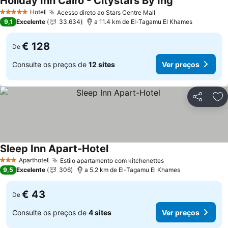
Holiday Inn Cairo - Citystars By Ihg
Hotel
Acesso direto ao Stars Centre Mall
5 Estrelas
9,1
Excelente
33.634
a 11.4 km de El-Tagamu El Khames
€ 128
De
Consulte os preços de
12 sites
Ver preços
Partilhar
Ad
Sleep Inn Apart-Hotel
Aparthotel
Estilo apartamento com kitchenettes
3 Estrelas
9,5
Excelente
306
a 5.2 km de El-Tagamu El Khames
€ 43
De
Consulte os preços de
4 sites
Ver preços