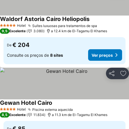
Waldorf Astoria Cairo Heliopolis
Hotel
Suítes luxuosas para tratamentos de spa
5 Estrelas
9,5
Excelente
3.080
a 12.4 km de El-Tagamu El Khames
€ 204
De
Consulte os preços de
8 sites
Ver preços
Partilhar
Ad
Gewan Hotel Cairo
Hotel
Piscina externa aquecida
5 Estrelas
8,5
Excelente
11.834
a 11.3 km de El-Tagamu El Khames
€ 85
De