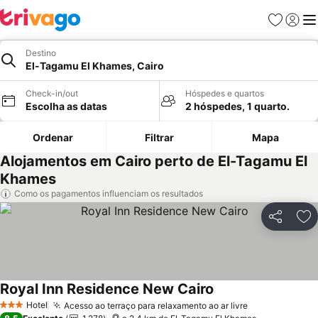
Favoritos
Iniciar
Me
Destino
El-Tagamu El Khames, Cairo
Check-in/out
Hóspedes e quartos
Escolha as datas
2 hóspedes, 1 quarto.
Ordenar
Filtrar
Mapa
Alojamentos em Cairo perto de El-Tagamu El
Khames
Como os pagamentos influenciam os resultados
Partilhar
Ad
Royal Inn Residence New Cairo
Hotel
Acesso ao terraço para relaxamento ao ar livre
3 Estrelas