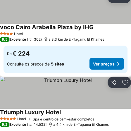
Partilhar
Ad
voco Cairo Arabella Plaza by IHG
Hotel
4 Estrelas
9,5
Excelente
302
a 3.3 km de El-Tagamu El Khames
€ 224
De
Consulte os preços de
5 sites
Ver preços
Partilhar
Ad
Triumph Luxury Hotel
Hotel
Spa e centro de bem-estar completos
5 Estrelas
9,2
Excelente
14.532
a 4.4 km de El-Tagamu El Khames