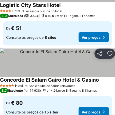
Logistic City Stars Hotel
Hotel
Acesso à piscina no local
4 Estrelas
8,0
Muito boa
3.574
a 10.9 km de El-Tagamu El Khames
€ 51
De
Consulte os preços de
8 sites
Ver preços
Partilhar
Ad
Concorde El Salam Cairo Hotel & Casino
Hotel
Spa e clube de saúde relaxantes
5 Estrelas
8,7
Excelente
14.938
a 14.9 km de El-Tagamu El Khames
€ 80
De
Consulte os preços de
15 sites
Ver preços