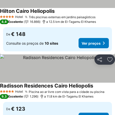
Hilton Cairo Heliopolis
Hotel
Três piscinas externas em jardins paisagísticos
5 Estrelas
8,8
Excelente
16.866
a 12.5 km de El-Tagamu El Khames
€ 148
De
Consulte os preços de
10 sites
Ver preços
Partilhar
Ad
Radisson Residences Cairo Heliopolis
Hotel
Piscina ao ar livre com vista para a cidade ou piscina
5 Estrelas
9,3
Excelente
1.296
a 11.8 km de El-Tagamu El Khames
€ 123
De