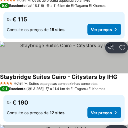
Hotel
Oásis de piscina aquecida ao ar livre
5 Estrelas
9,0
Excelente
18.116
a 11.6 km de El-Tagamu El Khames
€ 115
De
Consulte os preços de
15 sites
Ver preços
Partilhar
Ad
Staybridge Suites Cairo - Citystars by IHG
Hotel
Suítes espaçosas com cozinhas completas
4 Estrelas
9,1
Excelente
3.268
a 11.4 km de El-Tagamu El Khames
€ 190
De
Consulte os preços de
12 sites
Ver preços