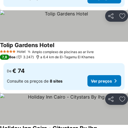
Partilhar
Ad
Tolip Gardens Hotel
Hotel
Amplo complexo de piscinas ao ar livre
5 Estrelas
7,8
Boa
3.247
a 6.4 km de El-Tagamu El Khames
€ 74
De
Consulte os preços de
8 sites
Ver preços
Partilhar
Ad