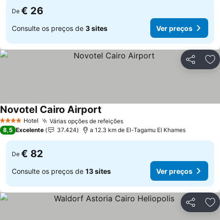
€ 26
De
Consulte os preços de
3 sites
Ver preços
Partilhar
Ad
Novotel Cairo Airport
Hotel
Várias opções de refeições
4 Estrelas
8,5
Excelente
37.424
a 12.3 km de El-Tagamu El Khames
€ 82
De
Consulte os preços de
13 sites
Ver preços
Partilhar
Ad