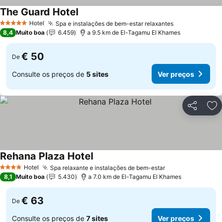
The Guard Hotel
Hotel
Spa e instalações de bem-estar relaxantes
5 Estrelas
8,4
Muito boa
6.459
a 9.5 km de El-Tagamu El Khames
€ 50
De
Consulte os preços de
5 sites
Ver preços
Partilhar
Ad
Rehana Plaza Hotel
Hotel
Spa relaxante e instalações de bem-estar
4 Estrelas
8,1
Muito boa
5.430
a 7.0 km de El-Tagamu El Khames
€ 63
De
Consulte os preços de
7 sites
Ver preços