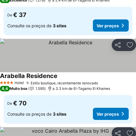
8,5
Excelente
1.278
a 2.4 km de El-Tagamu El Khames
€ 37
De
Consulte os preços de
3 sites
Ver preços
Partilhar
Ad
Arabella Residence
Hotel
Estilo boutique, recentemente renovado
4 Estrelas
8,4
Muito boa
1.595
a 3.3 km de El-Tagamu El Khames
€ 70
De
Consulte os preços de
3 sites
Ver preços