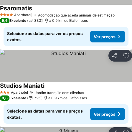
Psaromatis
Ver preços
Aparthotel
Acomodação que aceita animais de estimação
Ver pre
4 Estrelas
9,6
Excelente
333
a 0.9 km de Elafonissos
Selecione as datas para ver os preços
Ver preços
exatos.
Partilhar
Ad
Studios Maniati
Ver preços
Aparthotel
Jardim tranquilo com oliveiras
Ver preços
3 Estrelas
9,8
Excelente
725
a 0.9 km de Elafonissos
Selecione as datas para ver os preços
Ver preços
exatos.