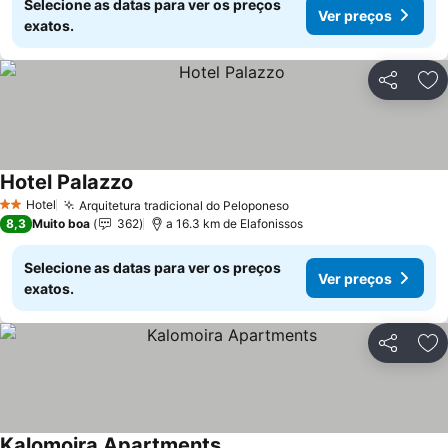
Selecione as datas para ver os preços
Ver preços
exatos.
Partilhar
Ad
Hotel Palazzo
Ver preços
Hotel
Arquitetura tradicional do Peloponeso
Ver preços
2 Estrelas
8,3
Muito boa
362
a 16.3 km de Elafonissos
Selecione as datas para ver os preços
Ver preços
exatos.
Partilhar
Ad
Kalomoira Apartments