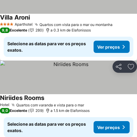
Villa Aroni
Ver preços
Aparthotel
Quartos com vista para o mar ou montanha
Ver preço
4 Estrelas
9,8
Excelente
280
a 0.3 km de Elafonissos
Selecione as datas para ver os preços
Ver preços
exatos.
Partilhar
Ad
Niriides Rooms
Ver preços
Hotel
Quartos com varanda e vista para o mar
Ver preços
9,0
Excelente
209
a 1.5 km de Elafonissos
Selecione as datas para ver os preços
Ver preços
exatos.