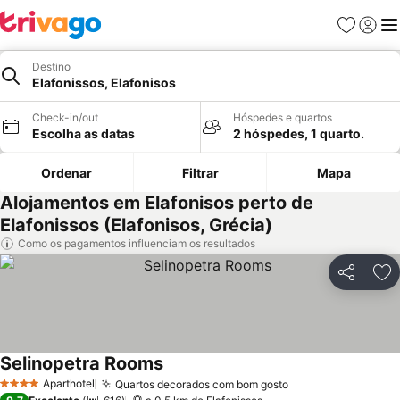
Favoritos
Iniciar
Me
Destino
Elafonissos, Elafonisos
Check-in/out
Hóspedes e quartos
Escolha as datas
2 hóspedes, 1 quarto.
Ordenar
Filtrar
Mapa
Alojamentos em Elafonisos perto de
Elafonissos (Elafonisos, Grécia)
Como os pagamentos influenciam os resultados
Partilhar
Ad
Selinopetra Rooms
Ver preços
Aparthotel
Quartos decorados com bom gosto
Ver preços
4 Estrelas