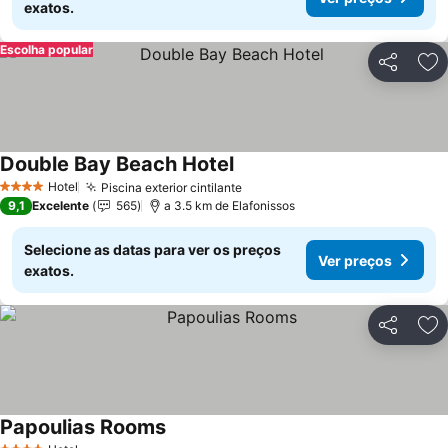
exatos.
Escolha popular
Partilhar
Ad
Double Bay Beach Hotel
Ver preços
Hotel
Piscina exterior cintilante
Ver preços
4 Estrelas
9,1
Excelente
565
a 3.5 km de Elafonissos
Selecione as datas para ver os preços
Ver preços
exatos.
Partilhar
Ad
Papoulias Rooms
Ver preços