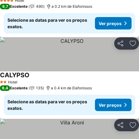
Hotel
4 Estrelas
9,7
Excelente
490
a 0.2 km de Elafonissos
Selecione as datas para ver os preços
Ver preços
exatos.
Partilhar
Ad
CALYPSO
Ver preços
Hotel
2 Estrelas
9,4
Excelente
135
a 0.4 km de Elafonissos
Selecione as datas para ver os preços
Ver preços
exatos.
Partilhar
Ad