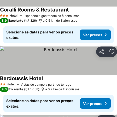
Coralli Rooms & Restaurant
Ver preços
Hotel
Experiência gastronômica à beira-mar
Ver preços
3 Estrelas
8,9
Excelente
826
a 0.5 km de Elafonissos
Selecione as datas para ver os preços
Ver preços
exatos.
Partilhar
Ad
Berdoussis Hotel
Ver preços
Hotel
Vistas do campo a partir do terraço
Ver preços
2 Estrelas
9,3
Excelente
1.068
a 0.2 km de Elafonissos
Selecione as datas para ver os preços
Ver preços
exatos.