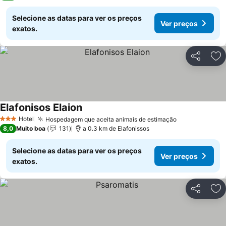
Selecione as datas para ver os preços
Ver preços
exatos.
Partilhar
Ad
Elafonisos Elaion
Ver preços
Hotel
Hospedagem que aceita animais de estimação
Ver preços
3 Estrelas
8,0
Muito boa
131
a 0.3 km de Elafonissos
Selecione as datas para ver os preços
Ver preços
exatos.
Partilhar
Ad