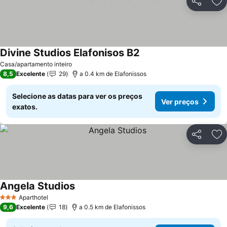
Partilhar
Ad
Divine Studios Elafonisos B2
Ver preços
Casa/apartamento inteiro
8,5
Excelente
29
a 0.4 km de Elafonissos
Selecione as datas para ver os preços
Ver preços
exatos.
Partilhar
Ad
Angela Studios
Ver preços
Aparthotel
3 Estrelas
9,6
Excelente
18
a 0.5 km de Elafonissos