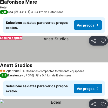
Elafonisos Mare
Ver preços
Hotel
7,8
Boa
441
a 3.4 km de Elafonissos
Selecione as datas para ver os preços
Ver preços
exatos.
Escolha popular
Partilhar
Ad
Anett Studios
Ver preços
Aparthotel
Cozinhas compactas totalmente equipadas
Ver preços
2 Estrelas
8,9
Excelente
316
a 0.4 km de Elafonissos
Selecione as datas para ver os preços
Ver preços
exatos.
Partilhar
Ad