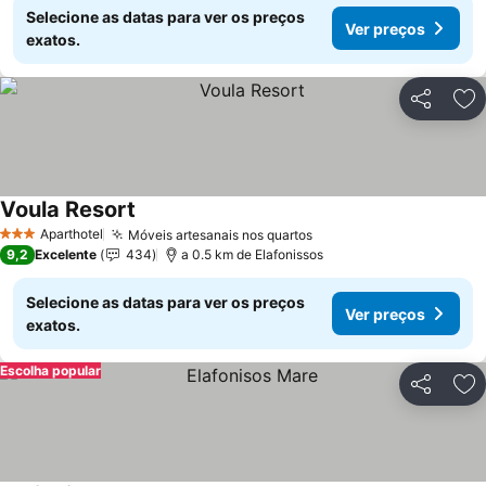
Selecione as datas para ver os preços
Ver preços
exatos.
Partilhar
Ad
Voula Resort
Ver preços
Aparthotel
Móveis artesanais nos quartos
Ver preços
3 Estrelas
9,2
Excelente
434
a 0.5 km de Elafonissos
Selecione as datas para ver os preços
Ver preços
exatos.
Escolha popular
Partilhar
Ad