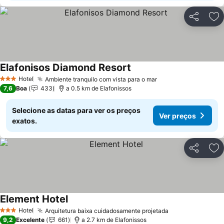
Partilhar
Ad
Elafonisos Diamond Resort
Ver preços
Hotel
Ambiente tranquilo com vista para o mar
Ver preços
3 Estrelas
7,6
Boa
433
a 0.5 km de Elafonissos
Selecione as datas para ver os preços
Ver preços
exatos.
Partilhar
Ad
Element Hotel
Ver preços
Hotel
Arquitetura baixa cuidadosamente projetada
Ver preços
3 Estrelas
9,2
Excelente
661
a 2.7 km de Elafonissos