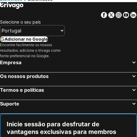
Adamas
Lavrio Port
Parthenon
Psirri
Facebook
Twitter
Insta
Yo
Elafonissos
Agia Marina
Selecione o seu país
Elafonisi Lagoon
Chania International Airport
Falasarna
Santorineika
Adicionar no Google
Kallithea
Megaron - Athens International Conference Centre
Encontre facilmente os nossos
resultados: adicione o trivago como
Christmas at Syntagma Square
Damnoni
fonte preferencial no Google.
Empresa
Balos
Naousa
Simos Beach
Beach of Stalos
Os nossos produtos
Praia Astir
Vouliagmeni Beach
War Museum
Odeon de Herodes Ático
Termos e políticas
The Arkadian Village
Nea Chora - Synoikia
Suporte
Areios Pagos
Templo de Zeus Olímpico
Nissiza
Epidavros Port
Inicie sessão para desfrutar de
Templo de Poseidon
Platys Gyalos
vantagens exclusivas para membros
Lazarou beach
Omonia