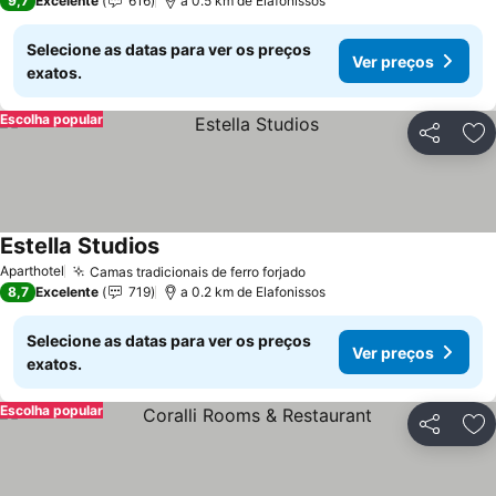
9,7
Excelente
616
a 0.5 km de Elafonissos
Selecione as datas para ver os preços
Ver preços
exatos.
Escolha popular
Partilhar
Ad
Estella Studios
Ver preços
Aparthotel
Camas tradicionais de ferro forjado
Ver preços
8,7
Excelente
719
a 0.2 km de Elafonissos
Selecione as datas para ver os preços
Ver preços
exatos.
Escolha popular
Partilhar
Ad