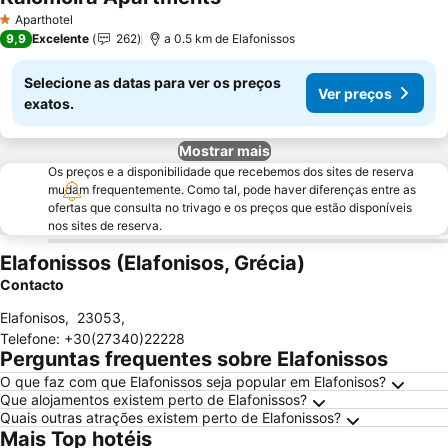
Ver preços
Aparthotel
1 Estrelas
9,9
Excelente
262
a 0.5 km de Elafonissos
Selecione as datas para ver os preços
Ver preços
exatos.
Mostrar mais
Os preços e a disponibilidade que recebemos dos sites de reserva
mudam frequentemente. Como tal, pode haver diferenças entre as
ofertas que consulta no trivago e os preços que estão disponíveis
nos sites de reserva.
Elafonissos (Elafonisos, Grécia)
Contacto
Elafonisos
,
23053
,
Telefone
:
+30(27340)22228
Perguntas frequentes sobre Elafonissos
O que faz com que Elafonissos seja popular em Elafonisos?
Que alojamentos existem perto de Elafonissos?
Quais outras atrações existem perto de Elafonissos?
Mais Top hotéis