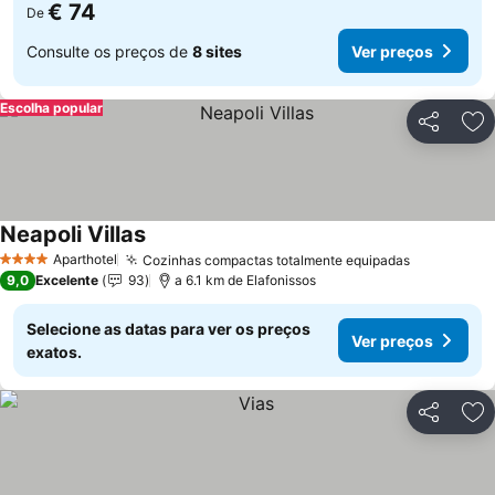
€ 74
De
Consulte os preços de
8 sites
Ver preços
Escolha popular
Partilhar
Ad
Neapoli Villas
Ver preços
Aparthotel
Cozinhas compactas totalmente equipadas
Ver preço
4 Estrelas
9,0
Excelente
93
a 6.1 km de Elafonissos
Selecione as datas para ver os preços
Ver preços
exatos.
Partilhar
Ad