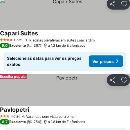
Partilhar
Ad
Capari Suites
Ver preços
Hotel
Piscinas privativas em suítes com jardim
Ver preços
4 Estrelas
9,0
Excelente
397
a 1.2 km de Elafonissos
Selecione as datas para ver os preços
Ver preços
exatos.
Escolha popular
Partilhar
Ad
Pavlopetri
Ver preços
Hotel
Varandas com vista para o mar
Ver preços
3 Estrelas
8,7
Excelente
254
a 1.8 km de Elafonissos