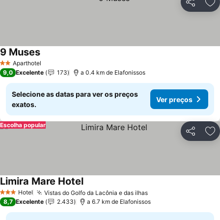
Partilhar
Ad
9 Muses
Ver preços
Aparthotel
2 Estrelas
9,0
Excelente
173
a 0.4 km de Elafonissos
Selecione as datas para ver os preços
Ver preços
exatos.
Escolha popular
Partilhar
Ad
Limira Mare Hotel
Ver preços
Hotel
Vistas do Golfo da Lacônia e das ilhas
Ver preços
3 Estrelas
8,7
Excelente
2.433
a 6.7 km de Elafonissos