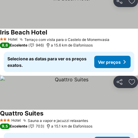
Partilhar
Ad
Iris Beach Hotel
Ver preços
Hotel
Terraço com vista para o Castelo de Monemvasia
Ver preços
2 Estrelas
8,6
Excelente
946
a 15.6 km de Elafonissos
Selecione as datas para ver os preços
Ver preços
exatos.
Partilhar
Ad
Quattro Suites
Ver preços
Hotel
Sauna a vapor e jacuzzi relaxantes
Ver preços
3 Estrelas
9,5
Excelente
703
a 15.1 km de Elafonissos