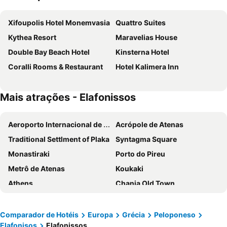
Xifoupolis Hotel Monemvasia
Quattro Suites
Kythea Resort
Maravelias House
Double Bay Beach Hotel
Kinsterna Hotel
Coralli Rooms & Restaurant
Hotel Kalimera Inn
Mais atrações - Elafonissos
Aeroporto Internacional de Atenas
Acrópole de Atenas
Traditional Settlment of Plaka
Syntagma Square
Monastiraki
Porto do Pireu
Metrô de Atenas
Koukaki
Athens
Chania Old Town
Nea Chora - The beach of Chania
Elafonissi
Kolonaki
Loutraki
Comparador de Hotéis
Europa
Grécia
Peloponeso
Elafonisos
Elafonissos