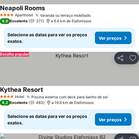
Neapoli Rooms
Ver preços
Aparthotel
Varanda ou terraço mobiliado
Ver preços
4 Estrelas
9,0
Excelente
371
a 6.6 km de Elafonissos
Selecione as datas para ver os preços
Ver preços
exatos.
Escolha popular
Partilhar
Ad
Kythea Resort
Ver preços
Hotel
Piscina externa com deck para banho de sol
Ver preços
4 Estrelas
9,2
Excelente
483
a 19.6 km de Elafonissos
Selecione as datas para ver os preços
Ver preços
exatos.