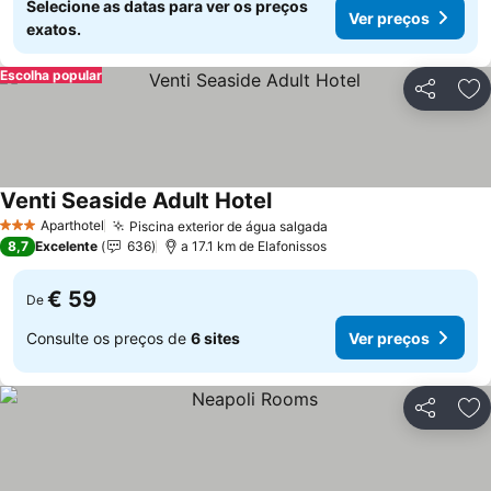
Selecione as datas para ver os preços
Ver preços
exatos.
Escolha popular
Partilhar
Ad
Venti Seaside Adult Hotel
Ver preços
Aparthotel
Piscina exterior de água salgada
Ver preços
3 Estrelas
8,7
Excelente
636
a 17.1 km de Elafonissos
€ 59
De
Consulte os preços de
6 sites
Ver preços
Partilhar
Ad