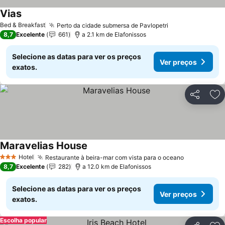
Vias
Ver preços
Bed & Breakfast
Perto da cidade submersa de Pavlopetri
Ver preços
8,7
Excelente
661
a 2.1 km de Elafonissos
Selecione as datas para ver os preços
Ver preços
exatos.
Partilhar
Ad
Maravelias House
Ver preços
Hotel
Restaurante à beira-mar com vista para o oceano
Ver preços
3 Estrelas
8,7
Excelente
282
a 12.0 km de Elafonissos
Selecione as datas para ver os preços
Ver preços
exatos.
Escolha popular