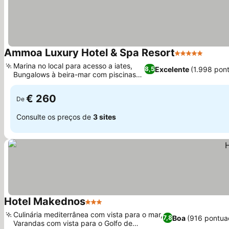
Ammoa Luxury Hotel & Spa Resort
5 Estrelas
Ver p
Marina no local para acesso a iates,
Excelente
(1.998 pon
8,5
Bungalows à beira-mar com piscinas
Ver preços
privativas
€ 260
De
Consulte os preços de
3 sites
Hotel Makednos
3 Estrelas
Ver preços
Culinária mediterrânea com vista para o mar,
Boa
(916 pontua
7,8
Varandas com vista para o Golfo de