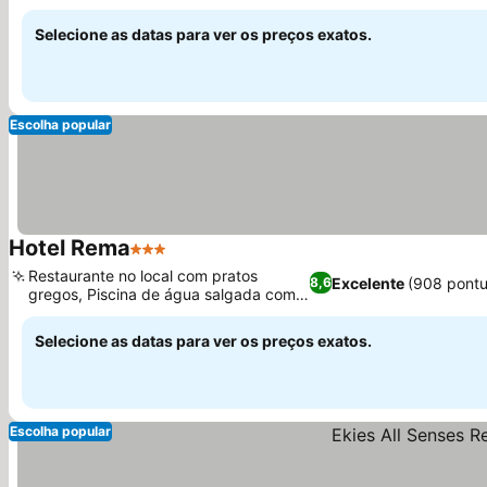
Ver preços
Toroneos
Selecione as datas para ver os preços exatos.
Escolha popular
Hotel Rema
3 Estrelas
Ver preços
Restaurante no local com pratos
Excelente
(908 pont
8,6
gregos, Piscina de água salgada com
Ver preços
salva-vidas
Selecione as datas para ver os preços exatos.
Escolha popular