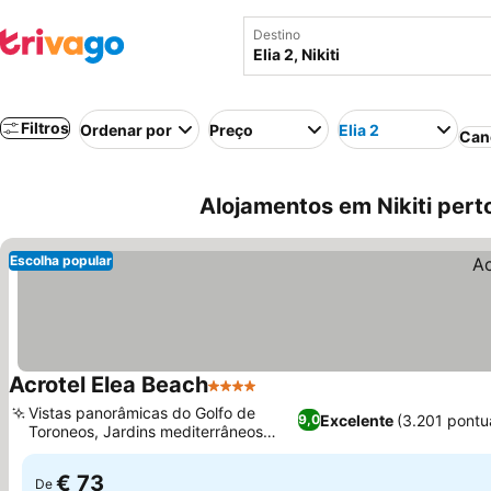
Destino
Filtros
Ordenar por
Preço
Elia 2
Can
Alojamentos em Nikiti perto 
Escolha popular
Acrotel Elea Beach
4 Estrelas
Ver preços
Vistas panorâmicas do Golfo de
Excelente
(3.201 pontu
9,0
Toroneos, Jardins mediterrâneos
Ver preços
exuberantes
€ 73
De