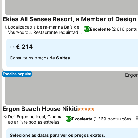
Ekies All Senses Resort, a Member of Design
Localização à beira-mar na Baía de
Excelente
(2.616 pontu
8,8
Vourvourou, Restaurante requintado
Ver preços
Bubo
€ 214
De
Consulte os preços de
6 sites
Escolha popular
Ergon Beach House Nikiti
5 Estrelas
Ver preços
Deli Ergon no local, Cinema
Excelente
(1.369 pontuações)
9,0
ao ar livre sob as estrelas
Ver preços
Selecione as datas para ver os preços exatos.