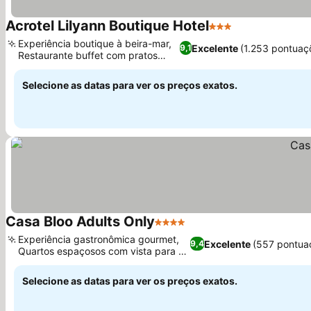
Acrotel Lilyann Boutique Hotel
3 Estrelas
Ver preços
Experiência boutique à beira-mar,
Excelente
(1.253 pontuaç
9,1
Restaurante buffet com pratos
Ver preços
locais
Selecione as datas para ver os preços exatos.
Casa Bloo Adults Only
4 Estrelas
Ver preços
Experiência gastronômica gourmet,
Excelente
(557 pontua
9,4
Quartos espaçosos com vista para o
Ver preços
mar
Selecione as datas para ver os preços exatos.