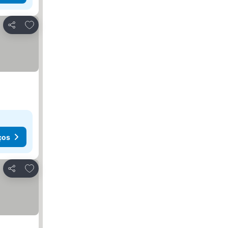
Adicionar aos favoritos
Partilhar
ços
Adicionar aos favoritos
Partilhar