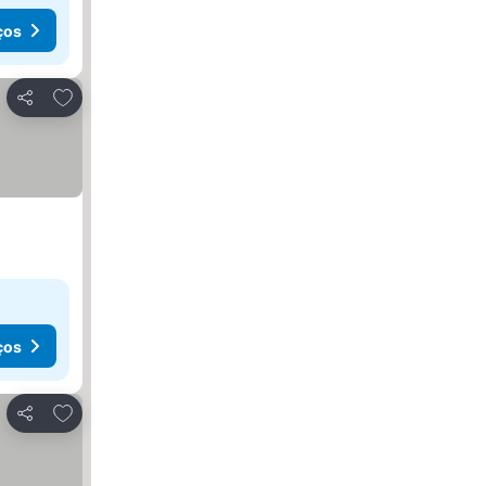
ços
Adicionar aos favoritos
Partilhar
ços
Adicionar aos favoritos
Partilhar