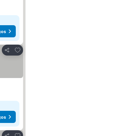
ços
Adicionar aos favoritos
Partilhar
ços
Adicionar aos favoritos