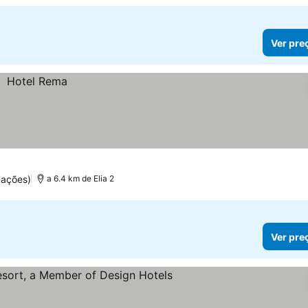
Ver pre
uações)
a 6.4 km de Elia 2
Ver pre