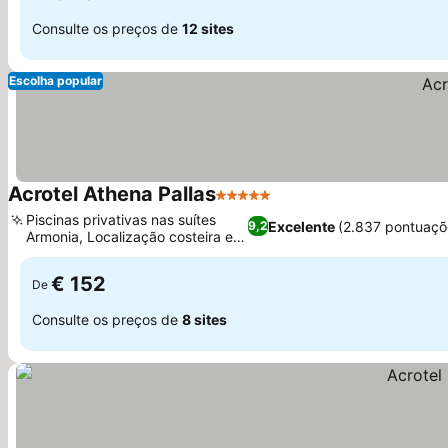
Consulte os preços de
12 sites
Escolha popular
Acrotel Athena Pallas
5 Estrelas
Ver preços
Piscinas privativas nas suítes
Excelente
(2.837 pontuaçõ
9,2
Armonia, Localização costeira em
Ver preços
Elia
€ 152
De
Consulte os preços de
8 sites