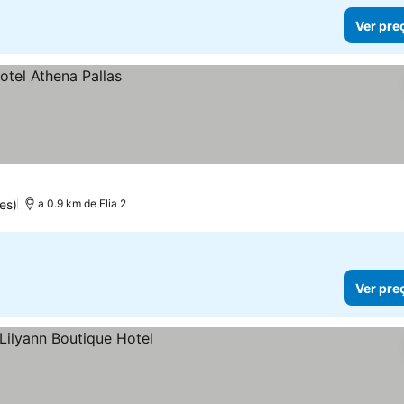
Ver pre
es)
a 0.9 km de Elia 2
Ver pre