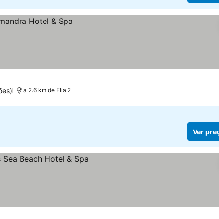
ões)
a 2.6 km de Elia 2
Ver pre
eços