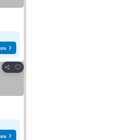
ços
Adicionar aos favoritos
Partilhar
ços