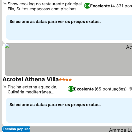
Show cooking no restaurante principal
Excelente
(4.331 pon
9,4
Elia, Suítes espaçosas com piscinas
Ver preços
privativas
Selecione as datas para ver os preços exatos.
Acrotel Athena Villa
4 Estrelas
Ver preços
Piscina externa aquecida,
Excelente
(65 pontuações)
9,3
Culinária mediterrânea
Ver preços
gourmet
Selecione as datas para ver os preços exatos.
Escolha popular