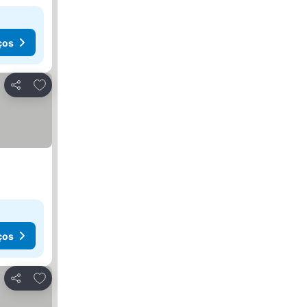
ços
Adicionar aos favoritos
Partilhar
ços
Adicionar aos favoritos
Partilhar