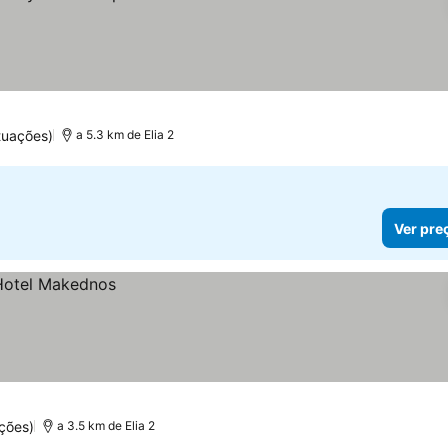
reços
tuações)
a 5.3 km de Elia 2
Ver pre
ções)
a 3.5 km de Elia 2