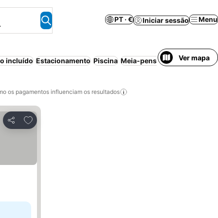
PT · €
Menu
Iniciar sessão
.
Ver mapa
 incluído
Estacionamento
Piscina
Meia-pensão
Aparthotel
Tud
o os pagamentos influenciam os resultados
Adicionar aos favoritos
Partilhar