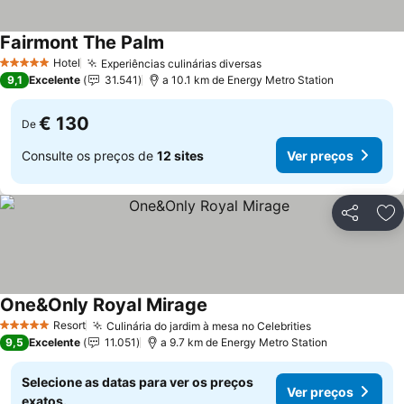
Fairmont The Palm
Hotel
Experiências culinárias diversas
5 Estrelas
9,1
Excelente
31.541
a 10.1 km de Energy Metro Station
€ 130
De
Consulte os preços de
12 sites
Ver preços
Partilhar
Ad
One&Only Royal Mirage
Resort
Culinária do jardim à mesa no Celebrities
5 Estrelas
9,5
Excelente
11.051
a 9.7 km de Energy Metro Station
Selecione as datas para ver os preços
Ver preços
exatos.