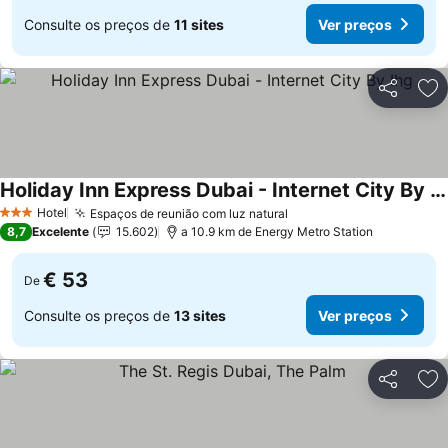
Consulte os preços de
11 sites
Ver preços
Partilhar
Ad
Holiday Inn Express Dubai - Internet City By Ihg
Hotel
Espaços de reunião com luz natural
3 Estrelas
8,7
Excelente
15.602
a 10.9 km de Energy Metro Station
€ 53
De
Consulte os preços de
13 sites
Ver preços
Partilhar
Ad