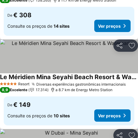
9,3
Excelente
138.265
a 11.7 km de Energy Metro Station
€ 308
De
Consulte os preços de
14 sites
Ver preços
Partilhar
Ad
Le Méridien Mina Seyahi Beach Resort & Waterpark
Resort
Diversas experiências gastronômicas internacionais
5 Estrelas
8,9
Excelente
17.314
a 8.7 km de Energy Metro Station
€ 149
De
Consulte os preços de
10 sites
Ver preços