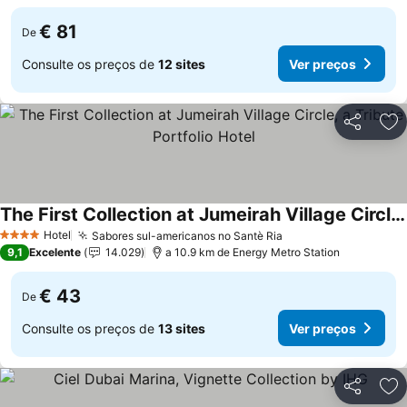
€ 81
De
Consulte os preços de
12 sites
Ver preços
Partilhar
Ad
The First Collection at Jumeirah Village Circle, a Tribute Portfolio Hotel
Hotel
Sabores sul-americanos no Santè Ria
4 Estrelas
9,1
Excelente
14.029
a 10.9 km de Energy Metro Station
€ 43
De
Consulte os preços de
13 sites
Ver preços
Partilhar
Ad