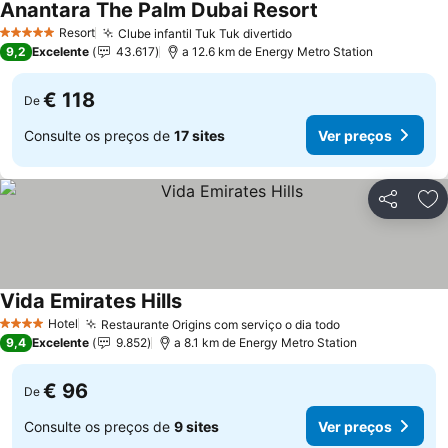
Anantara The Palm Dubai Resort
Resort
Clube infantil Tuk Tuk divertido
5 Estrelas
9,2
Excelente
43.617
a 12.6 km de Energy Metro Station
€ 118
De
Consulte os preços de
17 sites
Ver preços
Partilhar
Ad
Vida Emirates Hills
Hotel
Restaurante Origins com serviço o dia todo
4 Estrelas
9,4
Excelente
9.852
a 8.1 km de Energy Metro Station
€ 96
De
Consulte os preços de
9 sites
Ver preços