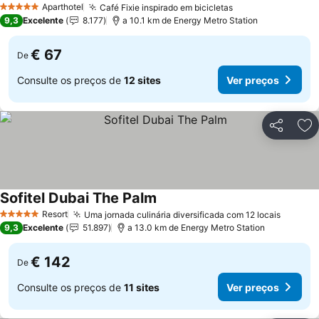
Aparthotel
Café Fixie inspirado em bicicletas
5 Estrelas
9,3
Excelente
8.177
a 10.1 km de Energy Metro Station
€ 67
De
Consulte os preços de
12 sites
Ver preços
Partilhar
Ad
Sofitel Dubai The Palm
Resort
Uma jornada culinária diversificada com 12 locais
5 Estrelas
9,3
Excelente
51.897
a 13.0 km de Energy Metro Station
€ 142
De
Consulte os preços de
11 sites
Ver preços