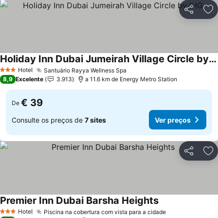
Partilhar
Ad
Holiday Inn Dubai Jumeirah Village Circle by IHG
Hotel
Santuário Rayya Wellness Spa
3 Estrelas
8,9
Excelente
3.913
a 11.6 km de Energy Metro Station
€ 39
De
Consulte os preços de
7 sites
Ver preços
Partilhar
Ad
Premier Inn Dubai Barsha Heights
Hotel
Piscina na cobertura com vista para a cidade
3 Estrelas