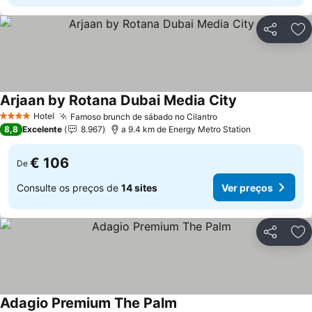
Partilhar
Ad
Arjaan by Rotana Dubai Media City
Hotel
Famoso brunch de sábado no Cilantro
4 Estrelas
8,8
Excelente
8.967
a 9.4 km de Energy Metro Station
€ 106
De
Consulte os preços de
14 sites
Ver preços
Partilhar
Ad
Adagio Premium The Palm