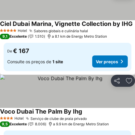
Ciel Dubai Marina, Vignette Collection by IHG
Hotel
Sabores globais e culinária halal
5 Estrelas
9,1
Excelente
1.510
a 8.1 km de Energy Metro Station
€ 167
De
Consulte os preços de
1 site
Ver preços
Partilhar
Ad
Voco Dubai The Palm By Ihg
Hotel
Serviço de clube de praia privado
4 Estrelas
9,5
Excelente
8.006
a 9.9 km de Energy Metro Station