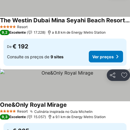
The Westin Dubai Mina Seyahi Beach Resort & Marina
Resort
5 Estrelas
9,2
Excelente
17.228
a 8.8 km de Energy Metro Station
€ 192
De
Consulte os preços de
9 sites
Ver preços
Partilhar
Ad
One&Only Royal Mirage
Resort
Culinária inspirada no Guia Michelin
5 Estrelas
9,3
Excelente
15.057
a 9.1 km de Energy Metro Station