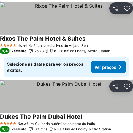
Partilhar
Ad
Rixos The Palm Hotel & Suites
Hotel
Rituais exclusivos do Anjana Spa
5 Estrelas
9,4
Excelente
25.737
a 11.8 km de Energy Metro Station
Selecione as datas para ver os preços
Ver preços
exatos.
Partilhar
Ad
Dukes The Palm Dubai Hotel
Resort
Culinária autêntica do norte da Índia
5 Estrelas
9,0
Excelente
33.711
a 10.3 km de Energy Metro Station