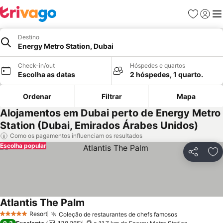
Favoritos
Iniciar
Me
Destino
Energy Metro Station, Dubai
Check-in/out
Hóspedes e quartos
Escolha as datas
2 hóspedes, 1 quarto.
Ordenar
Filtrar
Mapa
Alojamentos em Dubai perto de Energy Metro
Station (Dubai, Emirados Árabes Unidos)
Como os pagamentos influenciam os resultados
Escolha popular
Partilhar
Ad
Atlantis The Palm
Resort
Coleção de restaurantes de chefs famosos
5 Estrelas