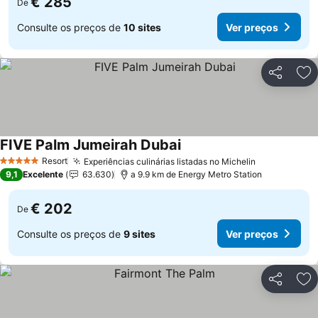
€ 285
De
Consulte os preços de
10 sites
Ver preços
Partilhar
Ad
FIVE Palm Jumeirah Dubai
Resort
Experiências culinárias listadas no Michelin
5 Estrelas
9,1
Excelente
63.630
a 9.9 km de Energy Metro Station
€ 202
De
Consulte os preços de
9 sites
Ver preços
Partilhar
Ad