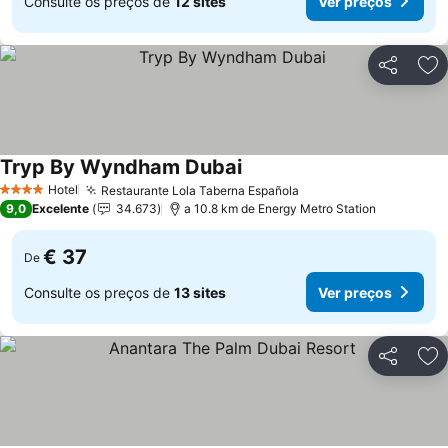
Consulte os preços de
12 sites
Ver preços
Partilhar
Ad
Tryp By Wyndham Dubai
Hotel
Restaurante Lola Taberna Española
4 Estrelas
9,0
Excelente
34.673
a 10.8 km de Energy Metro Station
€ 37
De
Consulte os preços de
13 sites
Ver preços
Partilhar
Ad