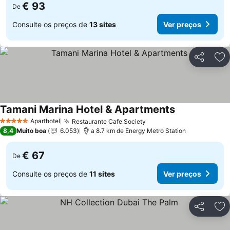
€ 93
De
Consulte os preços de
13 sites
Ver preços
Partilhar
Ad
Tamani Marina Hotel & Apartments
Aparthotel
Restaurante Cafe Society
5 Estrelas
8,4
Muito boa
6.053
a 8.7 km de Energy Metro Station
€ 67
De
Consulte os preços de
11 sites
Ver preços
Partilhar
Ad