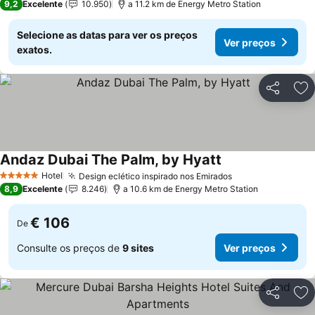
9,2
Excelente
10.950
a 11.2 km de Energy Metro Station
Selecione as datas para ver os preços
Ver preços
exatos.
Partilhar
Ad
Andaz Dubai The Palm, by Hyatt
Hotel
Design eclético inspirado nos Emirados
5 Estrelas
8,9
Excelente
8.246
a 10.6 km de Energy Metro Station
€ 106
De
Consulte os preços de
9 sites
Ver preços
Partilhar
Ad