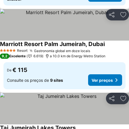
Partilhar
Ad
Marriott Resort Palm Jumeirah, Dubai
Resort
Gastronomia global em doze locais
5 Estrelas
9,2
Excelente
6.619
a 10.0 km de Energy Metro Station
€ 115
De
Consulte os preços de
9 sites
Ver preços
Partilhar
Ad
Taj Jumeirah Lakes Towers