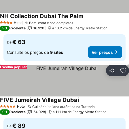
NH Collection Dubai The Palm
Hotel
Bem-estar e spa completos
4 Estrelas
9,1
Excelente
16.920
a 10.2 km de Energy Metro Station
€ 63
De
Consulte os preços de
9 sites
Ver preços
Escolha popular
Partilhar
Ad
FIVE Jumeirah Village Dubai
Hotel
Culinária italiana autêntica na Trattoria
5 Estrelas
9,1
Excelente
64.028
a 11.1 km de Energy Metro Station
€ 89
De