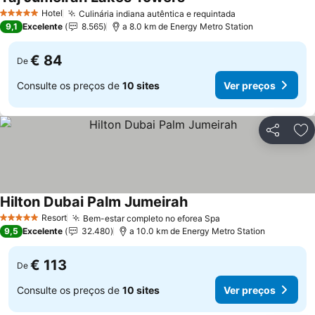
Hotel
Culinária indiana autêntica e requintada
5 Estrelas
9,1
Excelente
8.565
a 8.0 km de Energy Metro Station
€ 84
De
Consulte os preços de
10 sites
Ver preços
Partilhar
Ad
Hilton Dubai Palm Jumeirah
Resort
Bem-estar completo no eforea Spa
5 Estrelas
9,5
Excelente
32.480
a 10.0 km de Energy Metro Station
€ 113
De
Consulte os preços de
10 sites
Ver preços