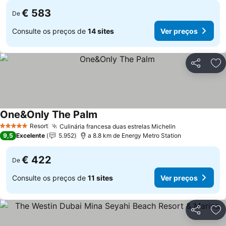
€ 583
De
Consulte os preços de
14 sites
Ver preços
Partilhar
Ad
One&Only The Palm
Resort
Culinária francesa duas estrelas Michelin
5 Estrelas
9,5
Excelente
5.952
a 8.8 km de Energy Metro Station
€ 422
De
Consulte os preços de
11 sites
Ver preços
Partilhar
Ad