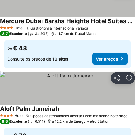
Mercure Dubai Barsha Heights Hotel Suites And Apartments
Hotel
Gastronomia internacional variada
4 Estrelas
8,7
Excelente
34.935
a 1.7 km de Dubai Marina
€ 48
De
Consulte os preços de
10 sites
Ver preços
Partilhar
Ad
Aloft Palm Jumeirah
Hotel
Opções gastronômicas diversas com mexicano no terraço
4 Estrelas
8,8
Excelente
6.511
a 12.2 km de Energy Metro Station