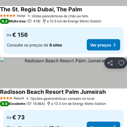
The St. Regis Dubai, The Palm
Hotel
Vistas panorâmicas do chão ao teto
5 Estrelas
8,3
Muito boa
418
a 10.5 km de Energy Metro Station
€ 156
De
Consulte os preços de
8 sites
Ver preços
Partilhar
Ad
Radisson Beach Resort Palm Jumeirah
Resort
Opções gastronômicas variadas no local
4 Estrelas
9,0
Excelente
16.864
a 10.0 km de Energy Metro Station
€ 73
De