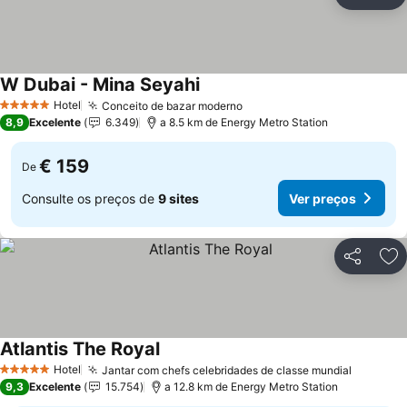
Partilhar
Ad
W Dubai - Mina Seyahi
Hotel
Conceito de bazar moderno
5 Estrelas
8,9
Excelente
6.349
a 8.5 km de Energy Metro Station
€ 159
De
Consulte os preços de
9 sites
Ver preços
Partilhar
Ad
Atlantis The Royal
Hotel
Jantar com chefs celebridades de classe mundial
5 Estrelas
9,3
Excelente
15.754
a 12.8 km de Energy Metro Station