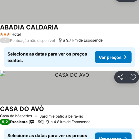
ABADIA CALDARIA
Hotel
3 Estrelas
/
a 9.7 km de Esposende
Pontuação não disponível
Selecione as datas para ver os preços
Ver preços
exatos.
Partilhar
Ad
CASA DO AVÒ
Casa de hóspedes
Jardim e pátio à beira-rio
9,2
Excelente
159
a 4.8 km de Esposende
Selecione as datas para ver os preços
Ver preços