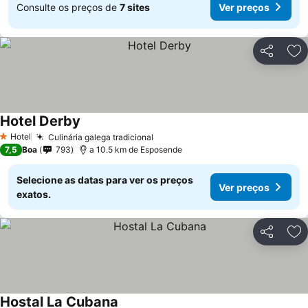
Consulte os preços de
7 sites
Ver preços
Partilhar
Ad
Hotel Derby
Hotel
Culinária galega tradicional
1 Estrelas
7,5
Boa
793
a 10.5 km de Esposende
Selecione as datas para ver os preços
Ver preços
exatos.
Partilhar
Ad
Hostal La Cubana