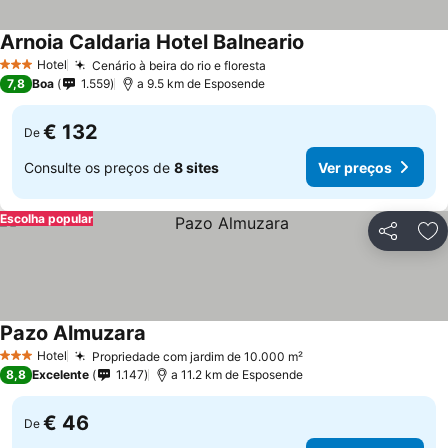
Arnoia Caldaria Hotel Balneario
Hotel
Cenário à beira do rio e floresta
3 Estrelas
7,8
Boa
1.559
a 9.5 km de Esposende
€ 132
De
Consulte os preços de
8 sites
Ver preços
Escolha popular
Partilhar
Ad
Pazo Almuzara
Hotel
Propriedade com jardim de 10.000 m²
3 Estrelas
8,8
Excelente
1.147
a 11.2 km de Esposende
€ 46
De