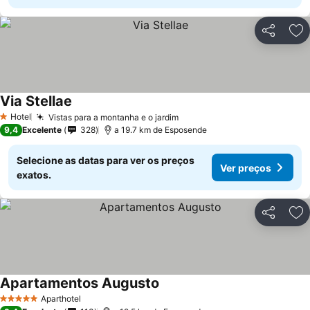
Partilhar
Ad
Via Stellae
Hotel
Vistas para a montanha e o jardim
1 Estrelas
9,4
Excelente
328
a 19.7 km de Esposende
Selecione as datas para ver os preços
Ver preços
exatos.
Partilhar
Ad
Apartamentos Augusto
Aparthotel
5 Estrelas