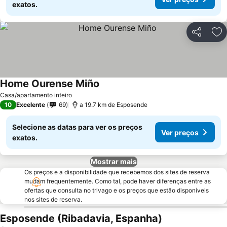
exatos.
Partilhar
Ad
Home Ourense Miño
Casa/apartamento inteiro
10
Excelente
69
a 19.7 km de Esposende
Selecione as datas para ver os preços
Ver preços
exatos.
Mostrar mais
Os preços e a disponibilidade que recebemos dos sites de reserva
mudam frequentemente. Como tal, pode haver diferenças entre as
ofertas que consulta no trivago e os preços que estão disponíveis
nos sites de reserva.
Esposende (Ribadavia, Espanha)