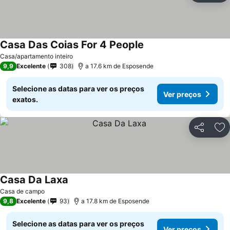
Casa Das Coias For 4 People
Casa/apartamento inteiro
9,9
Excelente
308
a 17.6 km de Esposende
Selecione as datas para ver os preços
Ver preços
exatos.
Partilhar
Ad
Casa Da Laxa
Casa de campo
9,8
Excelente
93
a 17.8 km de Esposende
Selecione as datas para ver os preços
Ver preços