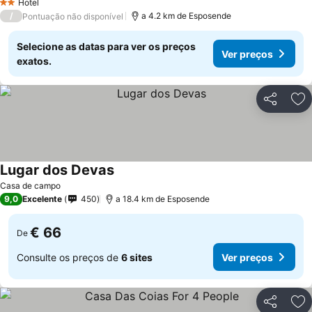
Hotel
2 Estrelas
/
a 4.2 km de Esposende
Pontuação não disponível
Selecione as datas para ver os preços
Ver preços
exatos.
Partilhar
Ad
Lugar dos Devas
Casa de campo
9,0
Excelente
450
a 18.4 km de Esposende
€ 66
De
Consulte os preços de
6 sites
Ver preços
Partilhar
Ad