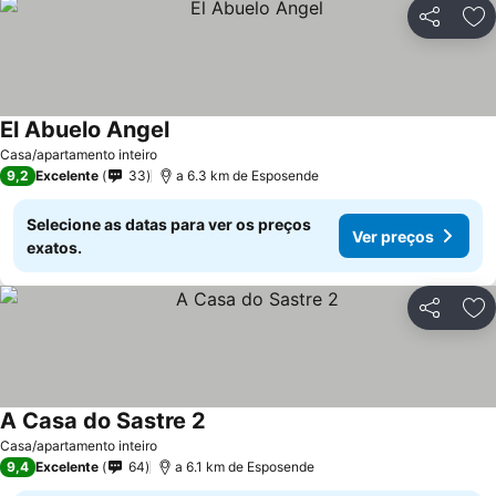
Partilhar
Ad
El Abuelo Angel
Casa/apartamento inteiro
9,2
Excelente
33
a 6.3 km de Esposende
Selecione as datas para ver os preços
Ver preços
exatos.
Partilhar
Ad
A Casa do Sastre 2
Casa/apartamento inteiro
9,4
Excelente
64
a 6.1 km de Esposende