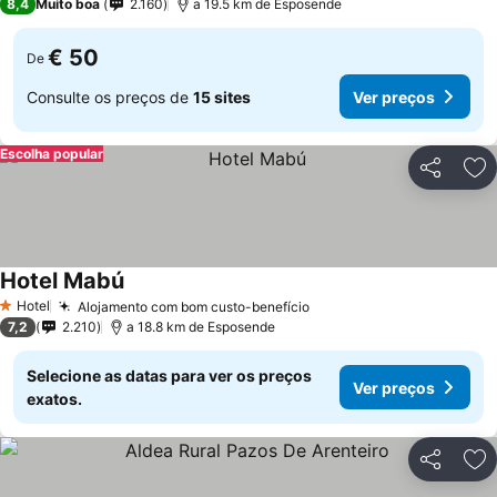
8,4
Muito boa
2.160
a 19.5 km de Esposende
€ 50
De
Consulte os preços de
15 sites
Ver preços
Escolha popular
Partilhar
Ad
Hotel Mabú
Hotel
Alojamento com bom custo-benefício
1 Estrelas
7,2
2.210
a 18.8 km de Esposende
Selecione as datas para ver os preços
Ver preços
exatos.
Partilhar
Ad