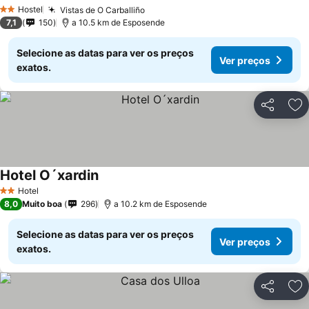
Hostel
Vistas de O Carballiño
2 Estrelas
7,1
150
a 10.5 km de Esposende
Selecione as datas para ver os preços
Ver preços
exatos.
Partilhar
Ad
Hotel O´xardin
Hotel
2 Estrelas
8,0
Muito boa
296
a 10.2 km de Esposende
Selecione as datas para ver os preços
Ver preços
exatos.
Partilhar
Ad