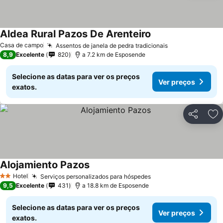
Aldea Rural Pazos De Arenteiro
Casa de campo
Assentos de janela de pedra tradicionais
8,9
Excelente
820
a 7.2 km de Esposende
Selecione as datas para ver os preços
Ver preços
exatos.
Partilhar
Ad
Alojamiento Pazos
Hotel
Serviços personalizados para hóspedes
2 Estrelas
9,5
Excelente
431
a 18.8 km de Esposende
Selecione as datas para ver os preços
Ver preços
exatos.