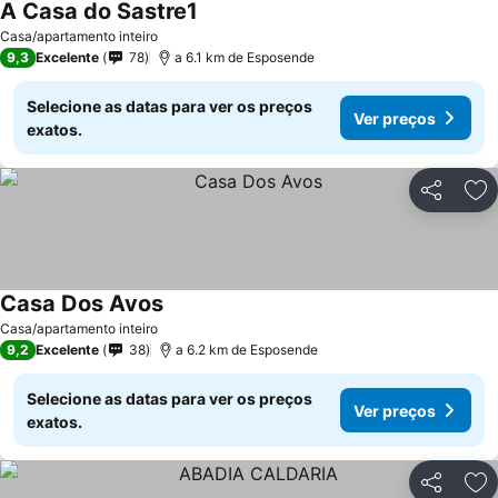
A Casa do Sastre1
Casa/apartamento inteiro
9,3
Excelente
78
a 6.1 km de Esposende
Selecione as datas para ver os preços
Ver preços
exatos.
Partilhar
Ad
Casa Dos Avos
Casa/apartamento inteiro
9,2
Excelente
38
a 6.2 km de Esposende
Selecione as datas para ver os preços
Ver preços
exatos.
Partilhar
Ad