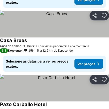
exatos.
Partilhar
Ad
Casa Brues
Casa de campo
Piscina com vistas panorâmicas da montanha
9,3
Excelente
356
a 12.9 km de Esposende
Selecione as datas para ver os preços
Ver preços
exatos.
Partilhar
Ad
Pazo Carballo Hotel