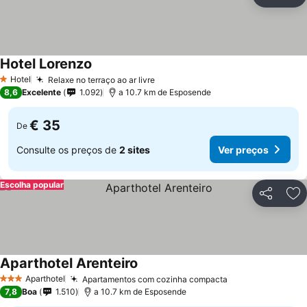
Partilhar
Ad
Hotel Lorenzo
Hotel
Relaxe no terraço ao ar livre
1 Estrelas
8,6
Excelente
1.092
a 10.7 km de Esposende
€ 35
De
Consulte os preços de
2 sites
Ver preços
Escolha popular
Partilhar
Ad
Aparthotel Arenteiro
Aparthotel
Apartamentos com cozinha compacta
3 Estrelas
7,8
Boa
1.510
a 10.7 km de Esposende