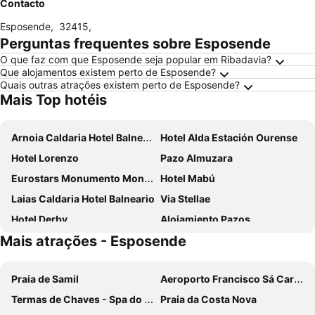
Contacto
Esposende
,
32415
,
Perguntas frequentes sobre Esposende
O que faz com que Esposende seja popular em Ribadavia?
Que alojamentos existem perto de Esposende?
Quais outras atrações existem perto de Esposende?
Mais Top hotéis
Arnoia Caldaria Hotel Balneario
Hotel Alda Estación Ourense
Hotel Lorenzo
Pazo Almuzara
Eurostars Monumento Monasterio de San Clodio Hotel
Hotel Mabú
Laias Caldaria Hotel Balneario
Via Stellae
Hotel Derby
Alojamiento Pazos
Mais atrações - Esposende
ABADIA CALDARIA
Hotel Recanto do Avia
Pazo de Esposende
O rincón dos Sentidos
Praia de Samil
Aeroporto Francisco Sá Carneiro
Granxa D Outeiro
Abadía Caldaria
Termas de Chaves - Spa do Imperador
Praia da Costa Nova
Hotel O´xardin
Pazo Carballo Hotel