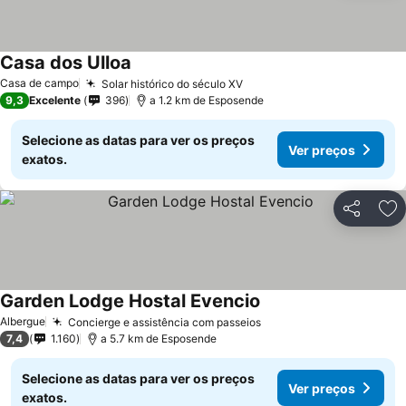
Casa dos Ulloa
Casa de campo
Solar histórico do século XV
9,3
Excelente
396
a 1.2 km de Esposende
Selecione as datas para ver os preços
Ver preços
exatos.
Partilhar
Ad
Garden Lodge Hostal Evencio
Albergue
Concierge e assistência com passeios
7,4
1.160
a 5.7 km de Esposende
Selecione as datas para ver os preços
Ver preços
exatos.