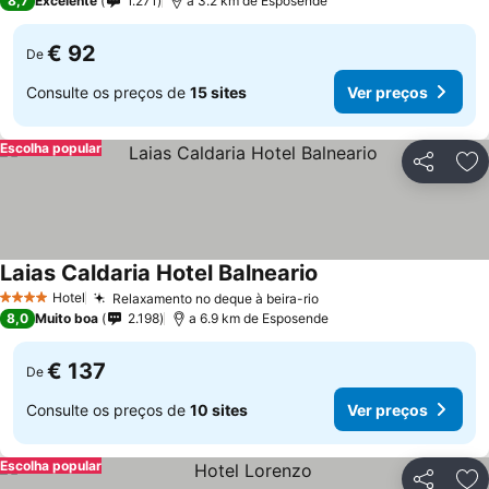
8,7
Excelente
1.271
a 3.2 km de Esposende
€ 92
De
Consulte os preços de
15 sites
Ver preços
Escolha popular
Partilhar
Ad
Laias Caldaria Hotel Balneario
Hotel
Relaxamento no deque à beira-rio
4 Estrelas
8,0
Muito boa
2.198
a 6.9 km de Esposende
€ 137
De
Consulte os preços de
10 sites
Ver preços
Escolha popular