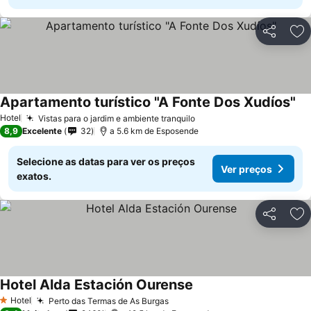
Partilhar
Ad
Apartamento turístico "A Fonte Dos Xudíos"
Hotel
Vistas para o jardim e ambiente tranquilo
8,9
Excelente
32
a 5.6 km de Esposende
Selecione as datas para ver os preços
Ver preços
exatos.
Partilhar
Ad
Hotel Alda Estación Ourense
Hotel
Perto das Termas de As Burgas
1 Estrelas