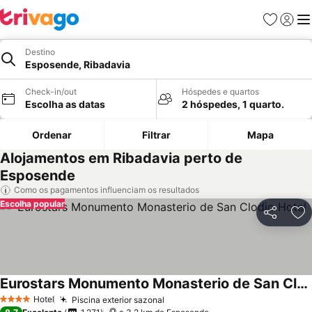
Favoritos
Iniciar
Me
Destino
Esposende, Ribadavia
Check-in/out
Hóspedes e quartos
Escolha as datas
2 hóspedes, 1 quarto.
Ordenar
Filtrar
Mapa
Alojamentos em Ribadavia perto de
Esposende
Como os pagamentos influenciam os resultados
Escolha popular
Partilhar
Ad
Eurostars Monumento Monasterio de San Clodio Hotel
Hotel
Piscina exterior sazonal
4 Estrelas