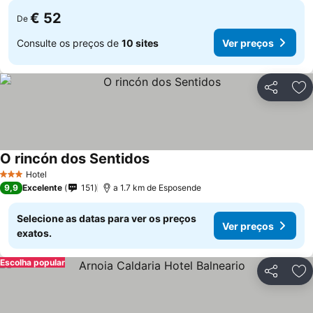
€ 52
De
Consulte os preços de
10 sites
Ver preços
Partilhar
Ad
O rincón dos Sentidos
Hotel
3 Estrelas
9,9
Excelente
151
a 1.7 km de Esposende
Selecione as datas para ver os preços
Ver preços
exatos.
Escolha popular
Partilhar
Ad