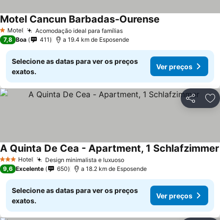
Motel Cancun Barbadas-Ourense
Motel
Acomodação ideal para famílias
1 Estrelas
7,8
Boa
411
a 19.4 km de Esposende
Selecione as datas para ver os preços
Ver preços
exatos.
Partilhar
Ad
A Quinta De Cea - Apartment, 1 Schlafzimmer
Hotel
Design minimalista e luxuoso
3 Estrelas
9,6
Excelente
650
a 18.2 km de Esposende
Selecione as datas para ver os preços
Ver preços
exatos.