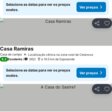
Selecione as datas para ver os preços
Ver preços
exatos.
Partilhar
Ad
Casa Ramiras
Casa de campo
Localização cênica na zona rural de Celanova
9,2
Excelente
362
a 16.5 km de Esposende
Selecione as datas para ver os preços
Ver preços
exatos.
Partilhar
Ad