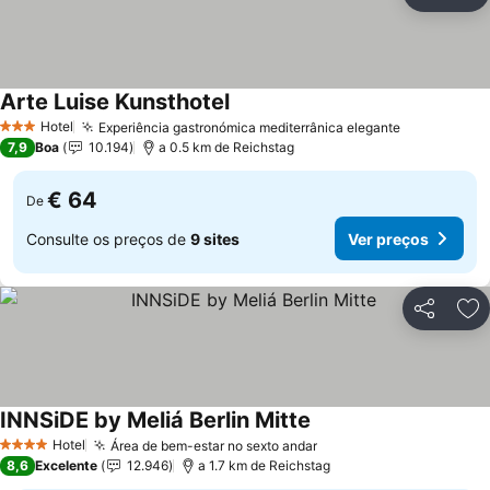
Partilhar
Ad
Arte Luise Kunsthotel
Ver preços
Hotel
Experiência gastronómica mediterrânica elegante
Ver preços
3 Estrelas
7,9
Boa
10.194
a 0.5 km de Reichstag
€ 64
De
Consulte os preços de
9 sites
Ver preços
Partilhar
Ad
INNSiDE by Meliá Berlin Mitte
Ver preços
Hotel
Área de bem-estar no sexto andar
Ver preços
4 Estrelas
8,6
Excelente
12.946
a 1.7 km de Reichstag