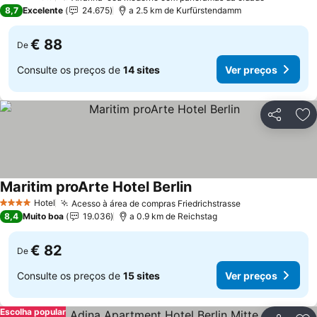
4 Estrelas
8,7
Excelente
24.675
a 2.5 km de Kurfürstendamm
€ 88
De
Consulte os preços de
14 sites
Ver preços
Partilhar
Ad
Maritim proArte Hotel Berlin
Ver preços
Hotel
Acesso à área de compras Friedrichstrasse
Ver preços
4 Estrelas
8,4
Muito boa
19.036
a 0.9 km de Reichstag
€ 82
De
Consulte os preços de
15 sites
Ver preços
Escolha popular