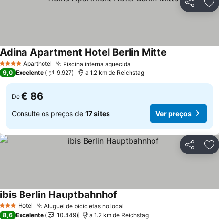
Partilhar
Ad
Adina Apartment Hotel Berlin Mitte
Ver preços
Aparthotel
Piscina interna aquecida
Ver preços
4 Estrelas
9,0
Excelente
9.927
a 1.2 km de Reichstag
€ 86
De
Consulte os preços de
17 sites
Ver preços
Partilhar
Ad
ibis Berlin Hauptbahnhof
Ver preços
Hotel
Aluguel de bicicletas no local
Ver preços
3 Estrelas
8,6
Excelente
10.449
a 1.2 km de Reichstag