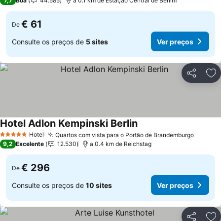
7,7
Boa
44.585
a 0.1 km de Estação Central de Berlim
€ 61
De
Consulte os preços de
5 sites
Ver preços
Partilhar
Ad
Hotel Adlon Kempinski Berlin
Ver preços
Hotel
Quartos com vista para o Portão de Brandemburgo
Ver pr
5 Estrelas
9,2
Excelente
12.530
a 0.4 km de Reichstag
€ 296
De
Consulte os preços de
10 sites
Ver preços