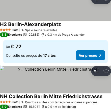
Partilhar
Ad
H2 Berlin-Alexanderplatz
Ver preços
Hotel
Spa e sauna relaxantes
Ver preços
4 Estrelas
8,5
Excelente
29.882
a 0.3 km de Praça Alexander
€ 72
De
Consulte os preços de
17 sites
Ver preços
Partilhar
Ad
NH Collection Berlin Mitte Friedrichstrasse
Ver 
Hotel
Quartos e suítes com terraço nos andares superiores
Ver pr
4 Estrelas
8,9
Excelente
15.603
a 0.9 km de Reichstag