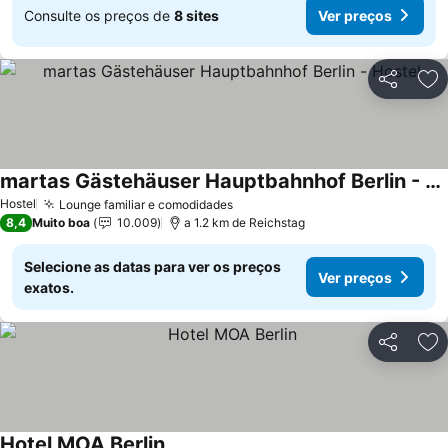
Consulte os preços de
8 sites
Ver preços
Partilhar
Ad
martas Gästehäuser Hauptbahnhof Berlin - Hostel
Ver preços
Hostel
Lounge familiar e comodidades
Ver preços
8,4
Muito boa
10.009
a 1.2 km de Reichstag
Selecione as datas para ver os preços
Ver preços
exatos.
Partilhar
Ad
Hotel MOA Berlin