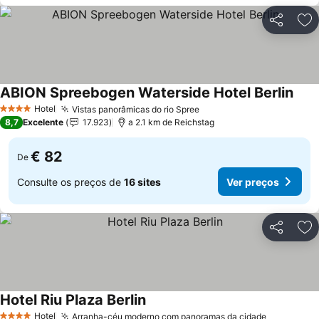
Partilhar
Ad
ABION Spreebogen Waterside Hotel Berlin
Ver 
Hotel
Vistas panorâmicas do rio Spree
Ver preços
4 Estrelas
8,7
Excelente
17.923
a 2.1 km de Reichstag
€ 82
De
Consulte os preços de
16 sites
Ver preços
Partilhar
Ad
Hotel Riu Plaza Berlin
Ver preços
Hotel
Arranha-céu moderno com panoramas da cidade
Ver preço