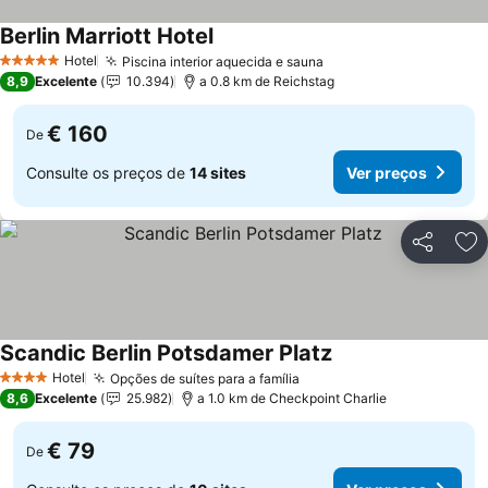
Berlin Marriott Hotel
Ver preços
Hotel
Piscina interior aquecida e sauna
Ver preços
5 Estrelas
8,9
Excelente
10.394
a 0.8 km de Reichstag
€ 160
De
Consulte os preços de
14 sites
Ver preços
Partilhar
Ad
Scandic Berlin Potsdamer Platz
Ver preços
Hotel
Opções de suítes para a família
Ver preços
4 Estrelas
8,6
Excelente
25.982
a 1.0 km de Checkpoint Charlie
€ 79
De