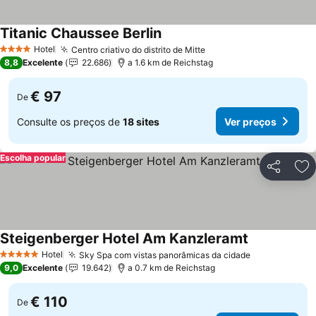
Titanic Chaussee Berlin
Ver preços
Hotel
Centro criativo do distrito de Mitte
Ver preços
4 Estrelas
8,8
Excelente
22.686
a 1.6 km de Reichstag
€ 97
De
Consulte os preços de
18 sites
Ver preços
Escolha popular
Partilhar
Ad
Steigenberger Hotel Am Kanzleramt
Ver preços
Hotel
Sky Spa com vistas panorâmicas da cidade
Ver preços
5 Estrelas
9,0
Excelente
19.642
a 0.7 km de Reichstag
€ 110
De