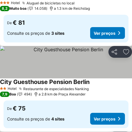
Hotel
Aluguel de bicicletas no local
Ver preços
3 Estrelas
8,2
Muito boa
14.058
a 1.3 km de Reichstag
€ 81
De
Consulte os preços de
3 sites
Ver preços
Partilhar
Ad
City Guesthouse Pension Berlin
Ver preços
Hotel
Restaurante de especialidades Nanking
Ver preços
2 Estrelas
7,9
Boa
494
a 2.8 km de Praça Alexander
€ 75
De
Consulte os preços de
4 sites
Ver preços