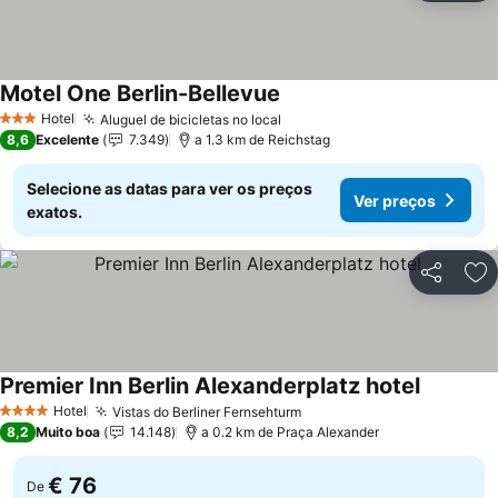
Motel One Berlin-Bellevue
Ver preços
Hotel
Aluguel de bicicletas no local
Ver preços
3 Estrelas
8,6
Excelente
7.349
a 1.3 km de Reichstag
Selecione as datas para ver os preços
Ver preços
exatos.
Partilhar
Ad
Premier Inn Berlin Alexanderplatz hotel
Ver preç
Hotel
Vistas do Berliner Fernsehturm
Ver preços
4 Estrelas
8,2
Muito boa
14.148
a 0.2 km de Praça Alexander
€ 76
De