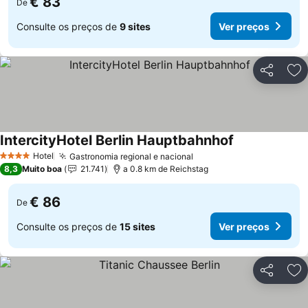
€ 83
De
Consulte os preços de
9 sites
Ver preços
Partilhar
Ad
IntercityHotel Berlin Hauptbahnhof
Ver preços
Hotel
Gastronomia regional e nacional
Ver preços
4 Estrelas
8,3
Muito boa
21.741
a 0.8 km de Reichstag
€ 86
De
Consulte os preços de
15 sites
Ver preços
Partilhar
Ad