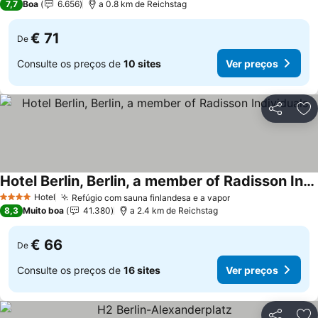
7,7
Boa
6.656
a 0.8 km de Reichstag
€ 71
De
Consulte os preços de
10 sites
Ver preços
Partilhar
Ad
Hotel Berlin, Berlin, a member of Radisson Individuals
Ver preços
Hotel
Refúgio com sauna finlandesa e a vapor
Ver preços
4 Estrelas
8,3
Muito boa
41.380
a 2.4 km de Reichstag
€ 66
De
Consulte os preços de
16 sites
Ver preços