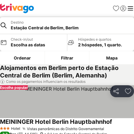
Favoritos
Iniciar
Me
Destino
Estação Central de Berlim, Berlim
Check-in/out
Hóspedes e quartos
Escolha as datas
2 hóspedes, 1 quarto.
Ordenar
Filtrar
Mapa
Alojamentos em Berlim perto de Estação
Central de Berlim (Berlim, Alemanha)
Como os pagamentos influenciam os resultados
Escolha popular
Partilhar
Ad
MEININGER Hotel Berlin Hauptbahnhof
Ver preço
Hotel
Vistas panorâmicas do Distrito Governamental
Ver preços
3 Estrelas