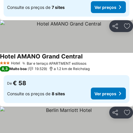
Consulte os preços de
7 sites
Ver preços
Partilhar
Ad
Hotel AMANO Grand Central
Ver preços
Hotel
Bar e terraço APARTMENT estilosos
Ver preços
3 Estrelas
8,3
Muito boa
19.529
a 1.2 km de Reichstag
€ 58
De
Consulte os preços de
8 sites
Ver preços
Partilhar
Ad