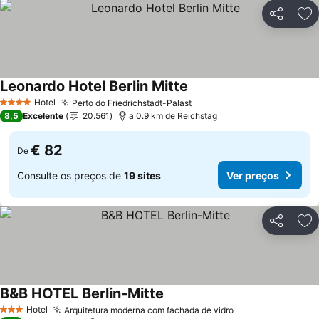
Partilhar
Ad
Leonardo Hotel Berlin Mitte
Ver preços
Hotel
Perto do Friedrichstadt-Palast
Ver preços
4 Estrelas
8,5
Excelente
20.561
a 0.9 km de Reichstag
€ 82
De
Consulte os preços de
19 sites
Ver preços
Partilhar
Ad
B&B HOTEL Berlin-Mitte
Ver preços
Hotel
Arquitetura moderna com fachada de vidro
Ver preços
3 Estrelas