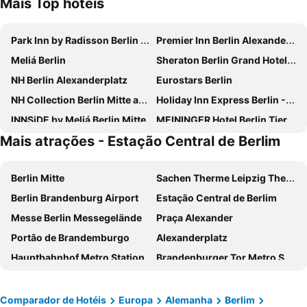
Mais Top hotéis
Park Inn by Radisson Berlin Alexanderplatz
Premier Inn Berlin Alexanderplatz hotel
Meliá Berlin
Sheraton Berlin Grand Hotel Esplanade
NH Berlin Alexanderplatz
Eurostars Berlin
NH Collection Berlin Mitte am Checkpoint Charlie
Holiday Inn Express Berlin - Alexanderplatz By Ihg
INNSiDE by Meliá Berlin Mitte
MEININGER Hotel Berlin Tiergarten
Mais atrações - Estação Central de Berlim
MEININGER Hotel Berlin Hauptbahnhof
H2 Berlin-Alexanderplatz
Titanic Comfort Mitte
Hampton by Hilton Berlin City Centre Alexanderplatz
Berlin Mitte
Sachen Therme Leipzig Thermal Spa
a&o Berlin Hauptbahnhof
Hotel Riu Plaza Berlin
Berlin Brandenburg Airport
Estação Central de Berlim
Pestana Berlin Tiergarten
MEININGER Hotel Berlin East Side Gallery
Messe Berlin Messegelände
Praça Alexander
Garner Hotel Berlin - Gendarmenmarkt By Ihg
Hotel Aldea Berlin Centrum
Portão de Brandemburgo
Alexanderplatz
Garner Hotel Berlin - Wilmersdorf By Ihg
Premier Inn Berlin City Spittelmarkt hotel
Hauptbahnhof Metro Station
Brandenburger Tor Metro Station
MEININGER Hotel Berlin Airport
NH Collection Berlin Mitte Friedrichstrasse
Estádio Olímpico de Berlim
Toskana Thermal Spa
B&B HOTEL Berlin-Alexanderplatz
IntercityHotel Berlin Hauptbahnhof
Potsdamer Platz
Uber Arena
a&o Berlin Mitte
Ocak Aparthotel
Comparador de Hotéis
Europa
Alemanha
Berlim