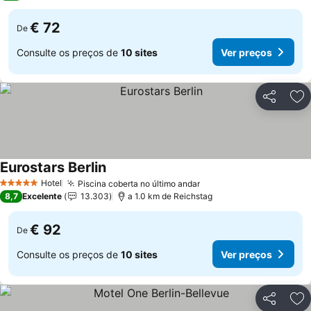
€ 72
De
Consulte os preços de
10 sites
Ver preços
Partilhar
Ad
Eurostars Berlin
Ver preços
Hotel
Piscina coberta no último andar
Ver preços
5 Estrelas
8,7
Excelente
13.303
a 1.0 km de Reichstag
€ 92
De
Consulte os preços de
10 sites
Ver preços
Partilhar
Ad