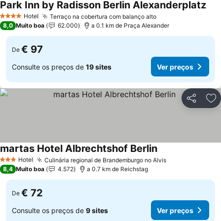
Park Inn by Radisson Berlin Alexanderplatz
Ver
Hotel
Terraço na cobertura com balanço alto
Ver preços
4 Estrelas
8,0
Muito boa
62.000
a 0.1 km de Praça Alexander
€ 97
De
Consulte os preços de
19 sites
Ver preços
Partilhar
Ad
martas Hotel Albrechtshof Berlin
Ver preços
Hotel
Culinária regional de Brandemburgo no Alvis
Ver preços
3 Estrelas
8,4
Muito boa
4.572
a 0.7 km de Reichstag
€ 72
De
Consulte os preços de
9 sites
Ver preços