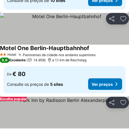
Consulte os preços de
10 sites
Ver preços
Partilhar
Ad
Motel One Berlin-Hauptbahnhof
Ver preços
Hotel
Panoramas da cidade nos andares superiores
Ver preços
2 Estrelas
8,6
Excelente
14.959
a 1.1 km de Reichstag
€ 80
De
Consulte os preços de
5 sites
Ver preços
Escolha popular
Partilhar
Ad