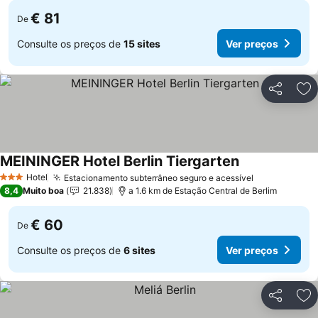
€ 81
De
Consulte os preços de
15 sites
Ver preços
Partilhar
Ad
MEININGER Hotel Berlin Tiergarten
Ver preços
Hotel
Estacionamento subterrâneo seguro e acessível
Ver preços
3 Estrelas
8,4
Muito boa
21.838
a 1.6 km de Estação Central de Berlim
€ 60
De
Consulte os preços de
6 sites
Ver preços
Partilhar
Ad