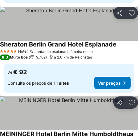
Partilhar
Ad
Sheraton Berlin Grand Hotel Esplanade
Ver preç
Hotel
Jantar na esplanada à beira do rio
Ver preços
5 Estrelas
8,3
Muito boa
9.762
a 2.0 km de Reichstag
€ 92
De
Consulte os preços de
11 sites
Ver preços
Partilhar
Ad
MEININGER Hotel Berlin Mitte Humboldthaus
V