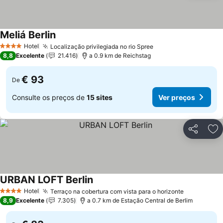
Meliá Berlin
Ver preços
Hotel
Localização privilegiada no rio Spree
Ver preços
4 Estrelas
8,8
Excelente
21.416
a 0.9 km de Reichstag
€ 93
De
Consulte os preços de
15 sites
Ver preços
Partilhar
Ad
URBAN LOFT Berlin
Ver preços
Hotel
Terraço na cobertura com vista para o horizonte
Ver preço
4 Estrelas
8,9
Excelente
7.305
a 0.7 km de Estação Central de Berlim