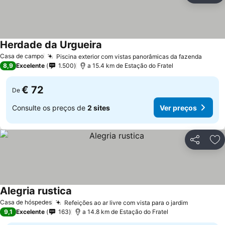
Herdade da Urgueira
Ver preços
Casa de campo
Piscina exterior com vistas panorâmicas da fazenda
Ver p
8,9
Excelente
1.500
a 15.4 km de Estação do Fratel
€ 72
De
Consulte os preços de
2 sites
Ver preços
Partilhar
Ad
Alegria rustica
Ver preços
Casa de hóspedes
Refeições ao ar livre com vista para o jardim
Ver preço
9,1
Excelente
163
a 14.8 km de Estação do Fratel