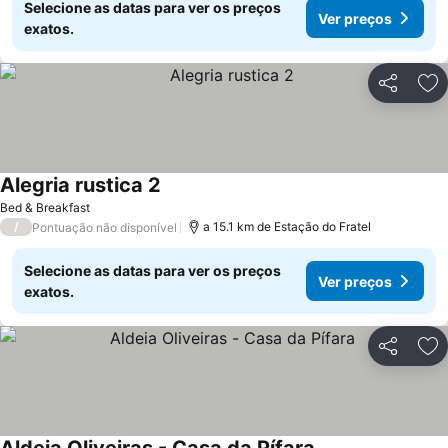
Selecione as datas para ver os preços
Ver preços
exatos.
Partilhar
Ad
Alegria rustica 2
Ver preços
Bed & Breakfast
/
a 15.1 km de Estação do Fratel
Pontuação não disponível
Selecione as datas para ver os preços
Ver preços
exatos.
Partilhar
Ad