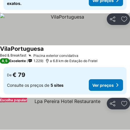
Ver preços
exatos.
Partilhar
Ad
VilaPortuguesa
Ver preços
Bed & Breakfast
Piscina exterior convidativa
Ver preços
8,5
Excelente
1.229
a 6.8 km de Estação do Fratel
€ 79
De
Consulte os preços de
5 sites
Ver preços
Escolha popular
Partilhar
Ad