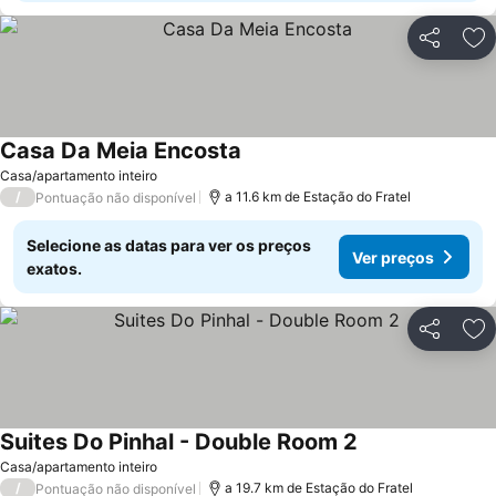
Partilhar
Ad
Casa Da Meia Encosta
Ver preços
Casa/apartamento inteiro
/
a 11.6 km de Estação do Fratel
Pontuação não disponível
Selecione as datas para ver os preços
Ver preços
exatos.
Partilhar
Ad
Suites Do Pinhal - Double Room 2
Ver preços
Casa/apartamento inteiro
/
a 19.7 km de Estação do Fratel
Pontuação não disponível