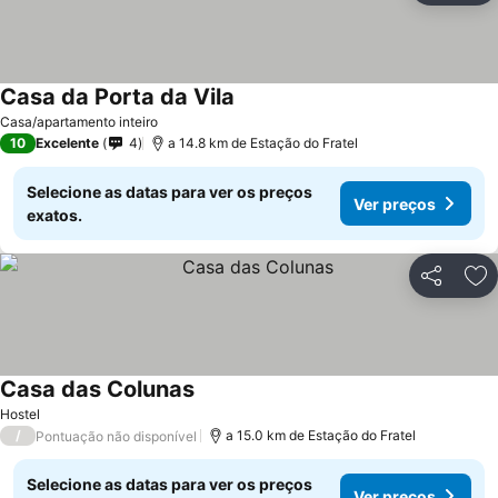
Casa da Porta da Vila
Ver preços
Casa/apartamento inteiro
10
Excelente
4
a 14.8 km de Estação do Fratel
Selecione as datas para ver os preços
Ver preços
exatos.
Partilhar
Ad
Casa das Colunas
Ver preços
Hostel
/
a 15.0 km de Estação do Fratel
Pontuação não disponível
Selecione as datas para ver os preços
Ver preços