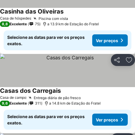
Casinha das Oliveiras
Ver preços
Casa de hóspedes
Piscina com vista
Ver preços
8,8
Excelente
75
a 13.9 km de Estação do Fratel
Selecione as datas para ver os preços
Ver preços
exatos.
Partilhar
Ad
Casas dos Carregais
Ver preços
Casa de campo
Entrega diária de pão fresco
Ver preços
9,6
Excelente
311
a 14.8 km de Estação do Fratel
Selecione as datas para ver os preços
Ver preços
exatos.