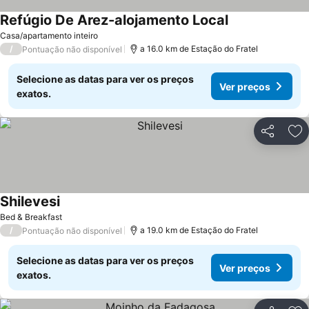
Refúgio De Arez-alojamento Local
Ver preços
Casa/apartamento inteiro
/
a 16.0 km de Estação do Fratel
Pontuação não disponível
Selecione as datas para ver os preços
Ver preços
exatos.
Partilhar
Ad
Shilevesi
Ver preços
Bed & Breakfast
/
a 19.0 km de Estação do Fratel
Pontuação não disponível
Selecione as datas para ver os preços
Ver preços
exatos.