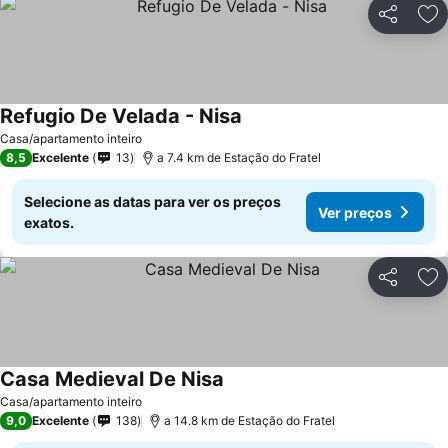
Partilhar
Ad
Refugio De Velada - Nisa
Ver preços
Casa/apartamento inteiro
8,5
Excelente
13
a 7.4 km de Estação do Fratel
Selecione as datas para ver os preços
Ver preços
exatos.
Partilhar
Ad
Casa Medieval De Nisa
Ver preços
Casa/apartamento inteiro
9,0
Excelente
138
a 14.8 km de Estação do Fratel