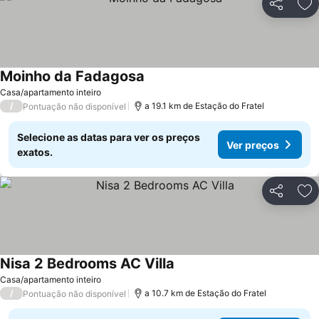
Partilhar
Ad
Moinho da Fadagosa
Ver preços
Casa/apartamento inteiro
/
a 19.1 km de Estação do Fratel
Pontuação não disponível
Selecione as datas para ver os preços
Ver preços
exatos.
Partilhar
Ad
Nisa 2 Bedrooms AC Villa
Ver preços
Casa/apartamento inteiro
/
a 10.7 km de Estação do Fratel
Pontuação não disponível