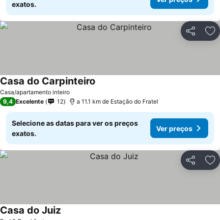
exatos.
Partilhar
Ad
Casa do Carpinteiro
Ver preços
Casa/apartamento inteiro
9,4
Excelente
12
a 11.1 km de Estação do Fratel
Selecione as datas para ver os preços
Ver preços
exatos.
Partilhar
Ad
Casa do Juiz
Ver preços