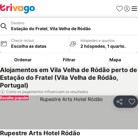
Favoritos
Iniciar
Me
Destino
Estação do Fratel, Vila Velha de Ródão
Check-in/out
Hóspedes e quartos
Escolha as datas
2 hóspedes, 1 quarto.
Ordenar
Filtrar
Mapa
Alojamentos em Vila Velha de Ródão perto de
Estação do Fratel (Vila Velha de Ródão,
Portugal)
Como os pagamentos influenciam os resultados
Escolha popular
Partilhar
Ad
Rupestre Arts Hotel Ródão
Ver preços