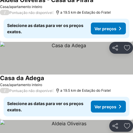
Aldeia Oliveiras - Casa da Pífara
Ver preços
Casa/apartamento inteiro
/
a 19.5 km de Estação do Fratel
Pontuação não disponível
Selecione as datas para ver os preços
Ver preços
exatos.
Partilhar
Ad
Casa da Adega
Ver preços
Casa/apartamento inteiro
/
a 19.5 km de Estação do Fratel
Pontuação não disponível
Selecione as datas para ver os preços
Ver preços
exatos.
Partilhar
Ad