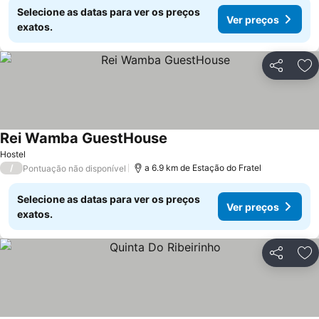
Selecione as datas para ver os preços
Ver preços
exatos.
Partilhar
Ad
Rei Wamba GuestHouse
Ver preços
Hostel
/
a 6.9 km de Estação do Fratel
Pontuação não disponível
Selecione as datas para ver os preços
Ver preços
exatos.
Partilhar
Ad