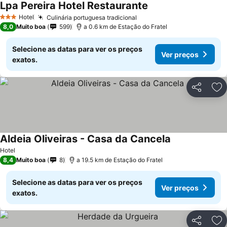
Lpa Pereira Hotel Restaurante
Ver preços
Hotel
Culinária portuguesa tradicional
Ver preços
3 Estrelas
8,0
Muito boa
599
a 0.6 km de Estação do Fratel
Selecione as datas para ver os preços
Ver preços
exatos.
Partilhar
Ad
Aldeia Oliveiras - Casa da Cancela
Ver preços
Hotel
8,4
Muito boa
8
a 19.5 km de Estação do Fratel
Selecione as datas para ver os preços
Ver preços
exatos.
Partilhar
Ad