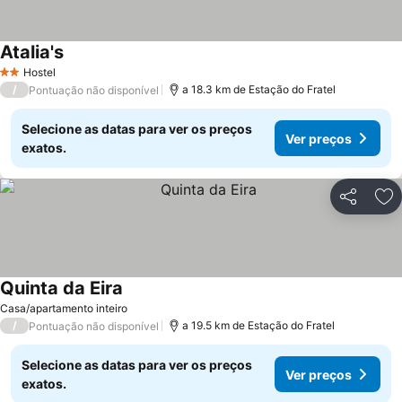
Atalia's
Ver preços
Hostel
2 Estrelas
/
a 18.3 km de Estação do Fratel
Pontuação não disponível
Selecione as datas para ver os preços
Ver preços
exatos.
Partilhar
Ad
Quinta da Eira
Ver preços
Casa/apartamento inteiro
/
a 19.5 km de Estação do Fratel
Pontuação não disponível
Selecione as datas para ver os preços
Ver preços
exatos.