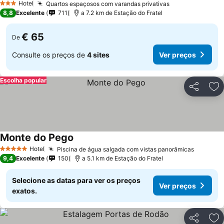
Hotel
Quartos espaçosos com varandas privativas
Ver preços
3 Estrelas
8,8
Excelente
711
a 7.2 km de Estação do Fratel
€ 65
De
Consulte os preços de
4 sites
Ver preços
Escolha popular
Partilhar
Ad
Monte do Pego
Ver preços
Hotel
Piscina de água salgada com vistas panorâmicas
Ver pre
5 Estrelas
9,4
Excelente
150
a 5.1 km de Estação do Fratel
Selecione as datas para ver os preços
Ver preços
exatos.
Partilhar
Ad