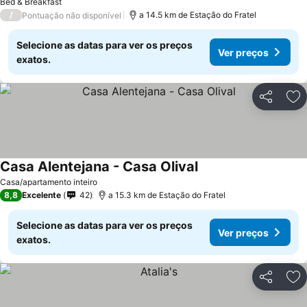
Bed & Breakfast
/
a 14.5 km de Estação do Fratel
Pontuação não disponível
Selecione as datas para ver os preços
Ver preços
exatos.
Partilhar
Ad
Casa Alentejana - Casa Olival
Ver preços
Casa/apartamento inteiro
8,8
Excelente
42
a 15.3 km de Estação do Fratel
Selecione as datas para ver os preços
Ver preços
exatos.
Partilhar
Ad