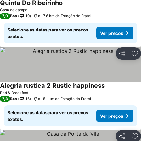
Quinta Do Ribeirinho
Ver preços
Casa de campo
7,9
Boa
19
a 17.6 km de Estação do Fratel
Selecione as datas para ver os preços
Ver preços
exatos.
Partilhar
Ad
Alegria rustica 2 Rustic happiness
Ver preços
Bed & Breakfast
7,8
Boa
16
a 15.1 km de Estação do Fratel
Selecione as datas para ver os preços
Ver preços
exatos.
Partilhar
Ad