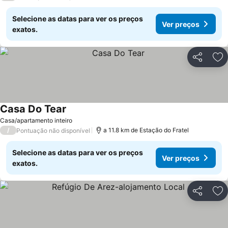
Selecione as datas para ver os preços
Ver preços
exatos.
Partilhar
Ad
Casa Do Tear
Ver preços
Casa/apartamento inteiro
/
a 11.8 km de Estação do Fratel
Pontuação não disponível
Selecione as datas para ver os preços
Ver preços
exatos.
Partilhar
Ad