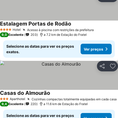
Estalagem Portas de Rodão
Ver preços
Hotel
Acesso à piscina com restrições da prefeitura
Ver preços
4 Estrelas
9,0
Excelente
203
a 7.2 km de Estação do Fratel
Selecione as datas para ver os preços
Ver preços
exatos.
Partilhar
Ad
Casas do Almourão
Ver preços
Aparthotel
Cozinhas compactas totalmente equipadas em cada casa
3 Estrelas
9,4
Excelente
220
a 11.6 km de Estação do Fratel
Selecione as datas para ver os preços