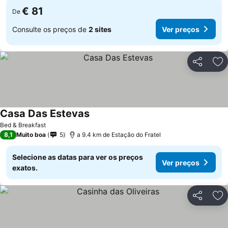
€ 81
De
Consulte os preços de
2 sites
Ver preços
Partilhar
Ad
Casa Das Estevas
Ver preços
Bed & Breakfast
8,1
Muito boa
5
a 9.4 km de Estação do Fratel
Selecione as datas para ver os preços
Ver preços
exatos.
Partilhar
Ad