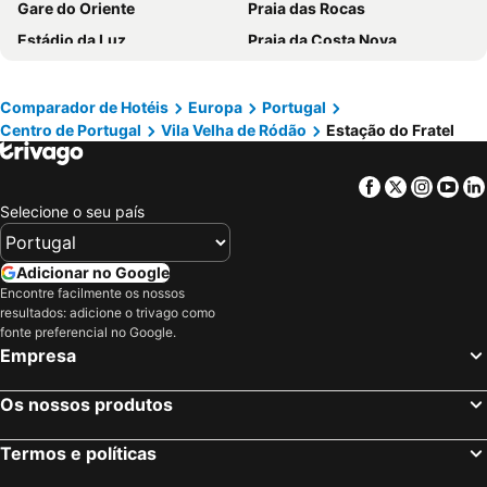
Gare do Oriente
Praia das Rocas
Estádio da Luz
Praia da Costa Nova
Melides
Baleal
Portinho da Arrábida
Barragem do Alqueva
Comparador de Hotéis
Europa
Portugal
Centro de Portugal
Vila Velha de Ródão
Estação do Fratel
Da Barra
Praia de Buarcos
Piodão -Aldeia Histórica
Praia de Pedrogão
Facebook
Twitter
Insta
Yo
Mariparque
Praia da Consolação
Selecione o seu país
Praia da Comporta
MEO Arena
Badoca Safari Park
Parque das Nações
Adicionar no Google
Jardim Zoológico de Lisboa
Praia de Vieira
Encontre facilmente os nossos
resultados: adicione o trivago como
Basílica de Nossa Senhora do Rosário de Fátima
Alto Douro Vinhateiro
fonte preferencial no Google.
Empresa
Praia de Quiaios
Porto Campanhã
Pavilhão Atlântico
Termas de São Pedro do Sul
Os nossos produtos
Passeio Marítimo de Algés
Benfica
Praias de Santa Cruz
Baixa de Lisboa
Termos e políticas
Estádio do Dragão
Parque Eduardo VII