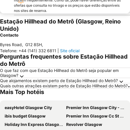
mudam frequentemente. Como tal, pode haver diferenças entre as
ofertas que consulta no trivago e os preços que estão disponíveis
nos sites de reserva.
Estação Hillhead do Metrô (Glasgow, Reino
Unido)
Contacto
Byres Road
,
G12 8SH
,
Telefone
:
+44 (141) 332 6811
|
Site oficial
Perguntas frequentes sobre Estação Hillhead
do Metrô
O que faz com que Estação Hillhead do Metrô seja popular em
Glasgow?
Que alojamentos existem perto de Estação Hillhead do Metrô?
Quais outras atrações existem perto de Estação Hillhead do Metrô?
Mais Top hotéis
easyHotel Glasgow City
Premier Inn Glasgow City - George Square
ibis budget Glasgow
Premier Inn Glasgow Cc St Enoch Square
Holiday Inn Express Glasgow - City Ctr Riverside By Ihg
Revolver Glasgow