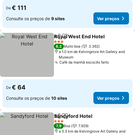
€ 111
De
Consulte os preços de
9 sites
Ver preços
Royal West End Hotel
Partilhar
Adicionar aos favoritos
Ver 
3 Estrelas
8,2
Muito boa
3.362
a 1.0 km de Kelvingrove Art Gallery and
Museum
Café da manhã escocês farto
Ver preços
€ 64
De
Consulte os preços de
10 sites
Ver preços
Sandyford Hotel
Partilhar
Adicionar aos favoritos
Ver preço
3 Estrelas
7,9
Boa
7.929
a 0.5 km de Kelvingrove Art Gallery and