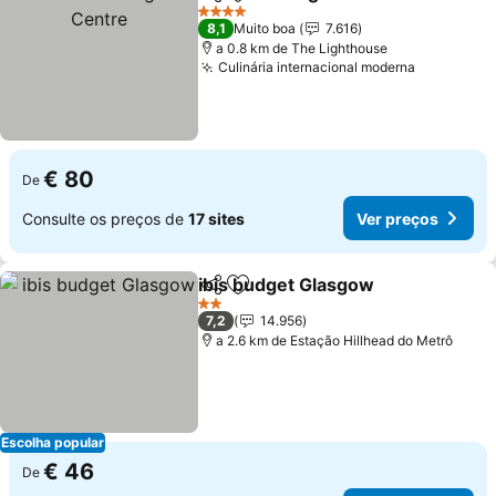
Partilhar
Adicionar aos favoritos
V
4 Estrelas
8,1
Muito boa
7.616
a 0.8 km de The Lighthouse
Culinária internacional moderna
Ver preço
€ 80
De
Consulte os preços de
17 sites
Ver preços
ibis budget Glasgow
Partilhar
Adicionar aos favoritos
Ver p
2 Estrelas
7,2
14.956
a 2.6 km de Estação Hillhead do Metrô
Escolha popular
€ 46
De