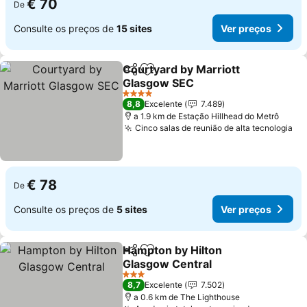
€ 70
De
Consulte os preços de
15 sites
Ver preços
Courtyard by Marriott
Partilhar
Adicionar aos favoritos
Glasgow SEC
Ver preços
4 Estrelas
8,8
Excelente
7.489
a 1.9 km de Estação Hillhead do Metrô
Cinco salas de reunião de alta tecnologia
Ve
€ 78
De
Consulte os preços de
5 sites
Ver preços
Hampton by Hilton
Partilhar
Adicionar aos favoritos
Glasgow Central
Ver preços
3 Estrelas
8,7
Excelente
7.502
a 0.6 km de The Lighthouse