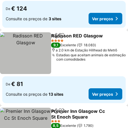
€ 124
De
Consulte os preços de
3 sites
Ver preços
Radisson RED Glasgow
Partilhar
Adicionar aos favoritos
Ver
4 Estrelas
9,1
Excelente
18.083
a 2.0 km de Estação Hillhead do Metrô
Estadias que aceitam animais de estimação
com comodidades
€ 81
De
Consulte os preços de
13 sites
Ver preços
Premier Inn Glasgow Cc
Partilhar
Adicionar aos favoritos
St Enoch Square
Ver preços
3 Estrelas
8,5
Excelente
1.790