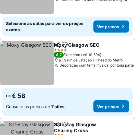
Ver
Selecione as datas para ver os preços
Ver preços
exatos.
Moxy Glasgow SEC
Partilhar
Adicionar aos favoritos
Ver pr
4 Estrelas
8,7
Excelente
10.594
a 1.9 km de Estação Hillhead do Metrô
Decoração com tema musical por toda parte
€ 58
De
Consulte os preços de
7 sites
Ver preços
Safestay Glasgow
Partilhar
Adicionar aos favoritos
Charing Cross