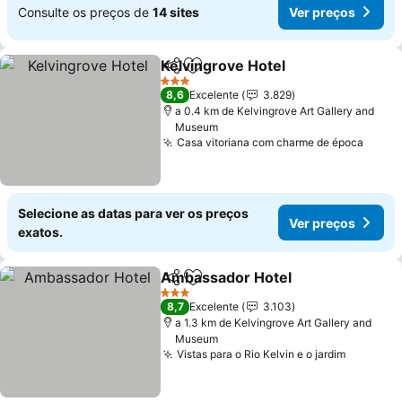
Consulte os preços de
14 sites
Ver preços
Kelvingrove Hotel
Partilhar
Adicionar aos favoritos
Ver preç
3 Estrelas
8,6
Excelente
3.829
a 0.4 km de Kelvingrove Art Gallery and
Museum
Casa vitoriana com charme de época
Ver p
Selecione as datas para ver os preços
Ver preços
exatos.
Ambassador Hotel
Partilhar
Adicionar aos favoritos
Ver pre
3 Estrelas
8,7
Excelente
3.103
a 1.3 km de Kelvingrove Art Gallery and
Museum
Vistas para o Rio Kelvin e o jardim
Ver pre