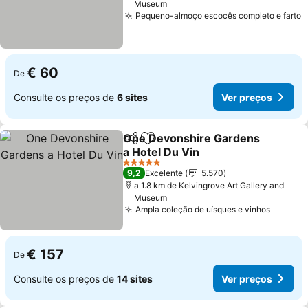
Museum
Pequeno-almoço escocês completo e farto
V
€ 60
De
Consulte os preços de
6 sites
Ver preços
One Devonshire Gardens
Partilhar
Adicionar aos favoritos
a Hotel Du Vin
Ver preços
5 Estrelas
9,2
Excelente
5.570
a 1.8 km de Kelvingrove Art Gallery and
Museum
Ampla coleção de uísques e vinhos
Ver pr
€ 157
De
Consulte os preços de
14 sites
Ver preços