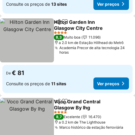
Consulte os preços de
13 sites
Ver preços
Hilton Garden Inn
Partilhar
Adicionar aos favoritos
Glasgow City Centre
Ver preços
4 Estrelas
8,3
Muito boa
11.096
a 2.0 km de Estação Hillhead do Metrô
Academia Precor de alta tecnologia 24
horas
€ 81
De
Consulte os preços de
11 sites
Ver preços
Voco Grand Central
Partilhar
Adicionar aos favoritos
Glasgow By Ihg
Ver preços
4 Estrelas
8,7
Excelente
16.470
a 0.2 km de The Lighthouse
Marco histórico da estação ferroviária
Ver 