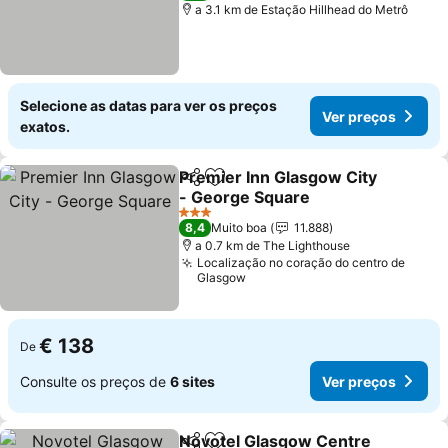
a 3.1 km de Estação Hillhead do Metrô
Selecione as datas para ver os preços
Ver preços
exatos.
Premier Inn Glasgow City
Partilhar
Adicionar aos favoritos
- George Square
Ver preços
3 Estrelas
8,4
Muito boa
11.888
a 0.7 km de The Lighthouse
Localização no coração do centro de
Glasgow
€ 138
De
Consulte os preços de
6 sites
Ver preços
Novotel Glasgow Centre