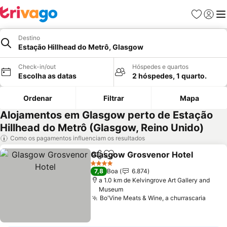
Favoritos
Iniciar
Me
Destino
Estação Hillhead do Metrô, Glasgow
Check-in/out
Hóspedes e quartos
Escolha as datas
2 hóspedes, 1 quarto.
Ordenar
Filtrar
Mapa
Alojamentos em Glasgow perto de Estação
Hillhead do Metrô (Glasgow, Reino Unido)
Como os pagamentos influenciam os resultados
Glasgow Grosvenor Hotel
Partilhar
Adicionar aos favoritos
4 Estrelas
7,8
Boa
6.874
a 1.0 km de Kelvingrove Art Gallery and
Museum
Bo'Vine Meats & Wine, a churrascaria
Ver p