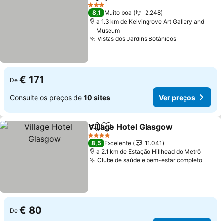
Partilhar
Adicionar aos favoritos
Ver pr
3 Estrelas
8,1
Muito boa
2.248
a 1.3 km de Kelvingrove Art Gallery and
Museum
Vistas dos Jardins Botânicos
Ver preços
€ 171
De
Consulte os preços de
10 sites
Ver preços
Village Hotel Glasgow
Partilhar
Adicionar aos favoritos
Ver 
4 Estrelas
8,5
Excelente
11.041
a 2.1 km de Estação Hillhead do Metrô
Clube de saúde e bem-estar completo
Ver 
€ 80
De