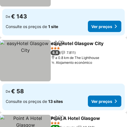
€ 143
De
Consulte os preços de
1 site
Ver preços
easyHotel Glasgow City
Partilhar
Adicionar aos favoritos
Ve
3 Estrelas
6,8
7.811
a 0.8 km de The Lighthouse
Alojamento económico
Ver preços
€ 58
De
Consulte os preços de
13 sites
Ver preços
Point A Hotel Glasgow
Partilhar
Adicionar aos favoritos
Ver
3 Estrelas