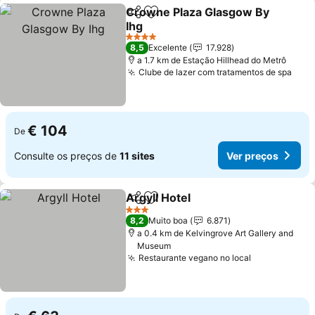
Crowne Plaza Glasgow By
Partilhar
Adicionar aos favoritos
Ihg
Ver preços
4 Estrelas
8,5
Excelente
17.928
a 1.7 km de Estação Hillhead do Metrô
Clube de lazer com tratamentos de spa
Ver 
€ 104
De
Consulte os preços de
11 sites
Ver preços
Argyll Hotel
Partilhar
Adicionar aos favoritos
Ver preços
3 Estrelas
8,2
Muito boa
6.871
a 0.4 km de Kelvingrove Art Gallery and
Museum
Restaurante vegano no local
Ver preços