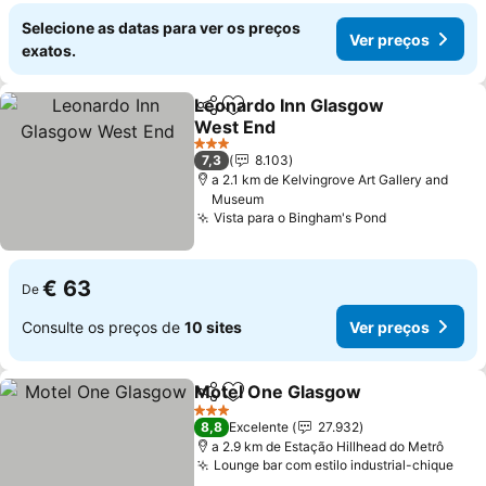
Selecione as datas para ver os preços
Ver preços
exatos.
Leonardo Inn Glasgow
Partilhar
Adicionar aos favoritos
West End
Ver preços
3 Estrelas
7,3
8.103
a 2.1 km de Kelvingrove Art Gallery and
Museum
Vista para o Bingham's Pond
Ver preços
€ 63
De
Consulte os preços de
10 sites
Ver preços
Motel One Glasgow
Partilhar
Adicionar aos favoritos
Ver pr
3 Estrelas
8,8
Excelente
27.932
a 2.9 km de Estação Hillhead do Metrô
Lounge bar com estilo industrial-chique
Ver