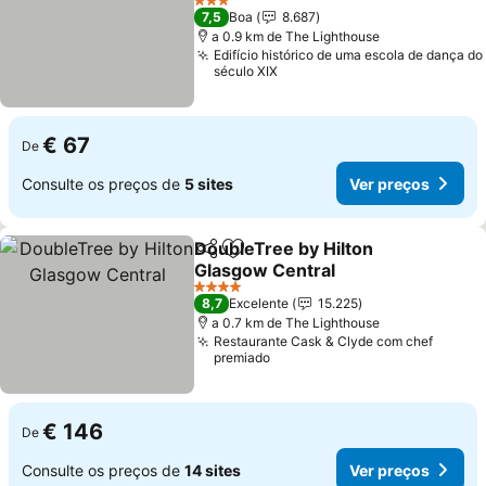
Ver preços
3 Estrelas
7,5
Boa
8.687
a 0.9 km de The Lighthouse
Edifício histórico de uma escola de dança do
século XIX
€ 67
De
Consulte os preços de
5 sites
Ver preços
DoubleTree by Hilton
Partilhar
Adicionar aos favoritos
Glasgow Central
Ver preços
4 Estrelas
8,7
Excelente
15.225
a 0.7 km de The Lighthouse
Restaurante Cask & Clyde com chef
premiado
€ 146
De
Consulte os preços de
14 sites
Ver preços