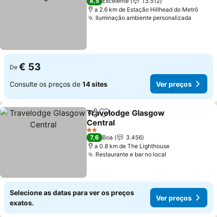
8,5
Excelente
13.512
a 2.6 km de Estação Hillhead do Metrô
Iluminação ambiente personalizada
Ver pr
€ 53
De
Consulte os preços de
14 sites
Ver preços
Travelodge Glasgow
Partilhar
Adicionar aos favoritos
Central
Ver preços
2 Estrelas
7,6
Boa
3.456
a 0.8 km de The Lighthouse
Restaurante e bar no local
Ver preços
Selecione as datas para ver os preços
Ver preços
exatos.