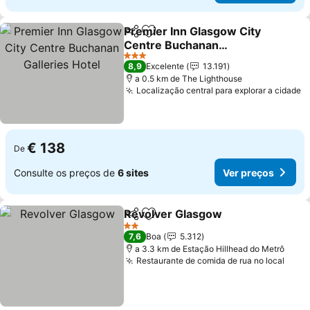
Premier Inn Glasgow City
Partilhar
Adicionar aos favoritos
Centre Buchanan
Galleries Hotel
Ver preços
3 Estrelas
8,9
Excelente
13.191
a 0.5 km de The Lighthouse
Localização central para explorar a cidade
V
€ 138
De
Consulte os preços de
6 sites
Ver preços
Revolver Glasgow
Partilhar
Adicionar aos favoritos
Ver pre
2 Estrelas
7,6
Boa
5.312
a 3.3 km de Estação Hillhead do Metrô
Restaurante de comida de rua no local
Ver 