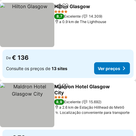
Hilton Glasgow
Partilhar
Adicionar aos favoritos
Ver preços
4 Estrelas
8,7
Excelente
14.309
a 0.9 km de The Lighthouse
€ 136
De
Consulte os preços de
13 sites
Ver preços
Maldron Hotel Glasgow
Partilhar
Adicionar aos favoritos
City
Ver preços
4 Estrelas
8,9
Excelente
15.692
a 2.6 km de Estação Hillhead do Metrô
Localização conveniente para transporte
Ve