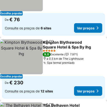
Escolha popular
€ 76
De
Consulte os preços de
6 sites
Ver preços
Kimpton Blythswood
Partilhar
Adicionar aos favoritos
Square Hotel & Spa By Ihg
Ver preços
5 Estrelas
9,0
Excelente
7.971
a 0.5 km de The Lighthouse
Spa termal premiado
Ver preços
Escolha popular
€ 230
De
Consulte os preços de
12 sites
Ver preços
The Belhaven Hotel