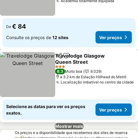
Academia totalmente equipada
Ver preço
€ 84
De
Consulte os preços de
12 sites
Ver preços
Travelodge Glasgow
Partilhar
Adicionar aos favoritos
Queen Street
Ver preços
3 Estrelas
8,3
Muito boa
6.029
a 3.2 km de Estação Hillhead do Metrô
Localização imbatível no centro da cidade
V
Selecione as datas para ver os preços
Ver preços
exatos.
Mostrar mais
Os preços e a disponibilidade que recebemos dos sites de reserva