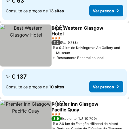
€ 63
De
Consulte os preços de
13 sites
Ver preços
Best Western Glasgow
Partilhar
Adicionar aos favoritos
Hotel
Ver preços
3 Estrelas
7,2
9.788
a 0.4 km de Kelvingrove Art Gallery and
Museum
Restaurante Beneroti no local
Ver preços
€ 137
De
Consulte os preços de
10 sites
Ver preços
Premier Inn Glasgow
Partilhar
Adicionar aos favoritos
Pacific Quay
Ver preços
3 Estrelas
8,9
Excelente
10.709
a 2.0 km de Estação Hillhead do Metrô
Perto do Centro de Ciências de Glasgow