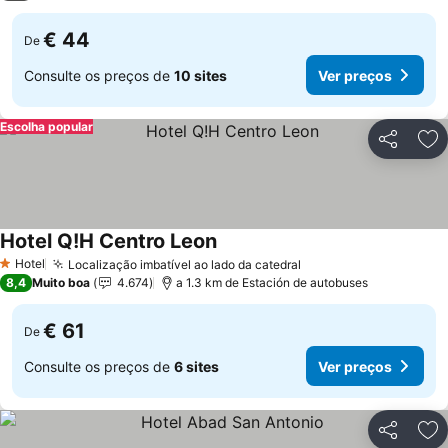
€ 44
De
Consulte os preços de
10 sites
Ver preços
Escolha popular
Partilhar
Ad
Hotel Q!H Centro Leon
Ver preços
Hotel
Localização imbatível ao lado da catedral
Ver preços
1 Estrelas
8,4
Muito boa
4.674
a 1.3 km de Estación de autobuses
€ 61
De
Consulte os preços de
6 sites
Ver preços
Partilhar
Ad