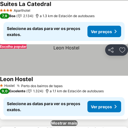
Suites La Catedral
Ver preços
Aparthotel
4 Estrelas
7,9
Boa
2.134
a 1.3 km de Estación de autobuses
Selecione as datas para ver os preços
Ver preços
exatos.
Escolha popular
Partilhar
Ad
Leon Hostel
Ver preços
Hostel
Perto dos bairros de tapas
Ver preços
1 Estrelas
9,0
Excelente
1.324
a 1.1 km de Estación de autobuses
Selecione as datas para ver os preços
Ver preços
exatos.
Mostrar mais