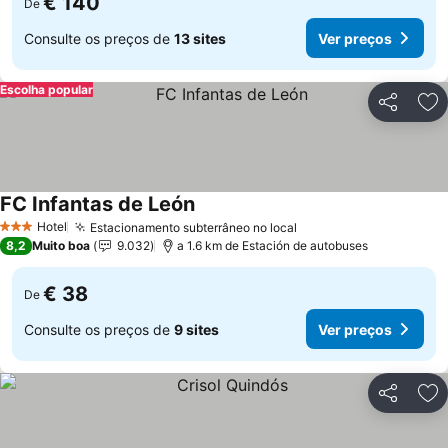
€ 140
De
Consulte os preços de
13 sites
Ver preços
Escolha popular
Partilhar
Ad
FC Infantas de León
Ver preços
Hotel
Estacionamento subterrâneo no local
Ver preços
3 Estrelas
8,2
Muito boa
9.032
a 1.6 km de Estación de autobuses
€ 38
De
Consulte os preços de
9 sites
Ver preços
Partilhar
Ad