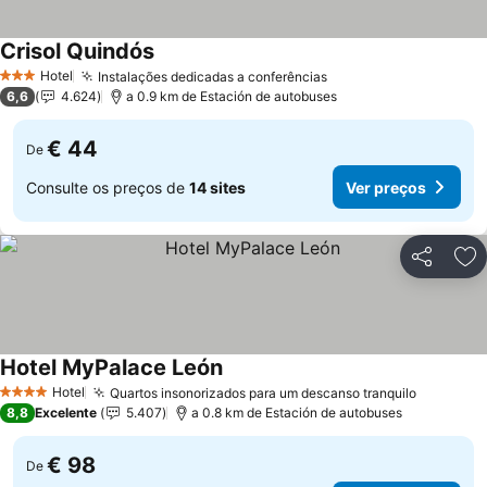
Crisol Quindós
Ver preços
Hotel
Instalações dedicadas a conferências
Ver preços
3 Estrelas
6,6
4.624
a 0.9 km de Estación de autobuses
€ 44
De
Consulte os preços de
14 sites
Ver preços
Partilhar
Ad
Hotel MyPalace León
Ver preços
Hotel
Quartos insonorizados para um descanso tranquilo
Ver preç
4 Estrelas
8,8
Excelente
5.407
a 0.8 km de Estación de autobuses
€ 98
De