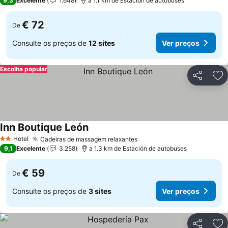
9,3
Excelente
1.648
a 1.1 km de Estación de autobuses
€ 72
De
Consulte os preços de
12 sites
Ver preços
Escolha popular
Partilhar
Ad
Inn Boutique León
Ver preços
Hotel
Cadeiras de massagem relaxantes
Ver preços
2 Estrelas
9,1
Excelente
3.258
a 1.3 km de Estación de autobuses
€ 59
De
Consulte os preços de
3 sites
Ver preços