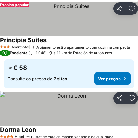
Escolha popular
Partilhar
Ad
Principia Suites
Ver preços
Aparthotel
Alojamento estilo apartamento com cozinha compacta
Ver
3 Estrelas
9,1
Excelente
1.048
a 1.1 km de Estación de autobuses
€ 58
De
Consulte os preços de
7 sites
Ver preços
Partilhar
Ad
Dorma Leon
Ver preços
Hotel
Buffet de café da manhã variado e de qualidade
Ver preço