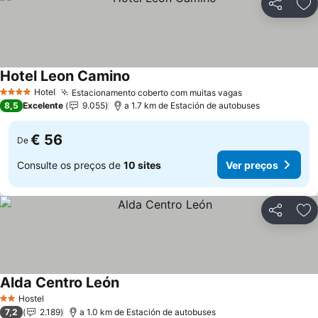
Partilhar
Ad
Hotel Leon Camino
Ver preços
Hotel
Estacionamento coberto com muitas vagas
Ver preços
4 Estrelas
8,5
Excelente
9.055
a 1.7 km de Estación de autobuses
€ 56
De
Consulte os preços de
10 sites
Ver preços
Partilhar
Ad
Alda Centro León
Ver preços
Hostel
2 Estrelas
7,2
2.189
a 1.0 km de Estación de autobuses