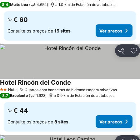
4 Estrelas
8,4
Muito boa
4.654
a 1.0 km de Estación de autobuses
€ 60
De
Consulte os preços de
15 sites
Ver preços
Partilhar
Ad
Hotel Rincón del Conde
Ver preços
Hotel
Quartos com banheiras de hidromassagem privativas
Ver preço
2 Estrelas
8,7
Excelente
1.928
a 0.9 km de Estación de autobuses
€ 44
De
Consulte os preços de
8 sites
Ver preços