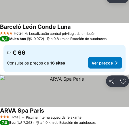
Partilhar
Ad
Barceló León Conde Luna
Ver preços
Hotel
Localização central privilegiada em León
Ver preços
4 Estrelas
8,2
Muito boa
9.072
a 0.8 km de Estación de autobuses
€ 66
De
Consulte os preços de
16 sites
Ver preços
Partilhar
Ad
ARVA Spa Paris
Ver preços
Hotel
Piscina interna aquecida relaxante
Ver preços
3 Estrelas
7,8
Boa
7.363
a 1.0 km de Estación de autobuses