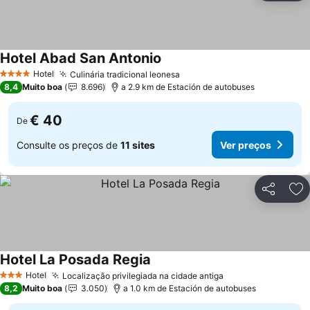
Hotel Abad San Antonio
Ver preços
Hotel
Culinária tradicional leonesa
Ver preços
4 Estrelas
8,4
Muito boa
8.696
a 2.9 km de Estación de autobuses
€ 40
De
Consulte os preços de
11 sites
Ver preços
Partilhar
Ad
Hotel La Posada Regia
Ver preços
Hotel
Localização privilegiada na cidade antiga
Ver preços
3 Estrelas
8,2
Muito boa
3.050
a 1.0 km de Estación de autobuses