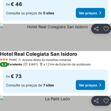
€ 46
De
Consulte os preços de
5 sites
Ver preços
Partilhar
Ad
Hotel Real Colegiata San Isidoro
Ver preços
Hotel
Acesso direto às muralhas romanas
Ver preços
3 Estrelas
8,9
Excelente
8.847
a 1.2 km de Estación de autobuses
€ 73
De
Consulte os preços de
7 sites
Ver preços
Partilhar
Ad