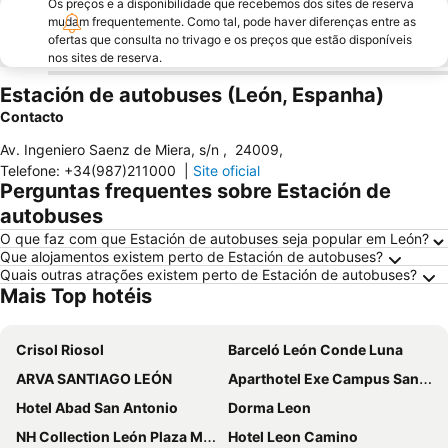
Os preços e a disponibilidade que recebemos dos sites de reserva
mudam frequentemente. Como tal, pode haver diferenças entre as
ofertas que consulta no trivago e os preços que estão disponíveis
nos sites de reserva.
Estación de autobuses (León, Espanha)
Contacto
Av. Ingeniero Saenz de Miera, s/n
,
24009
,
Telefone
:
+34(987)211000
|
Site oficial
Perguntas frequentes sobre Estación de
autobuses
O que faz com que Estación de autobuses seja popular em León?
Que alojamentos existem perto de Estación de autobuses?
Quais outras atrações existem perto de Estación de autobuses?
Mais Top hotéis
Crisol Riosol
Barceló León Conde Luna
ARVA SANTIAGO LEÓN
Aparthotel Exe Campus San Mamés
Hotel Abad San Antonio
Dorma Leon
NH Collection León Plaza Mayor
Hotel Leon Camino