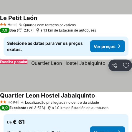
Le Petit León
Ver preços
Hotel
Quartos com terraços privativos
Ver preços
2 Estrelas
7,9
Boa
2.167
a 1.1 km de Estación de autobuses
Selecione as datas para ver os preços
Ver preços
exatos.
Escolha popular
Partilhar
Ad
Quartier Leon Hostel Jabalquinto
Ver preços
Hostel
Localização privilegiada no centro da cidade
Ver preços
2 Estrelas
9,0
Excelente
3.673
a 1.0 km de Estación de autobuses
€ 61
De