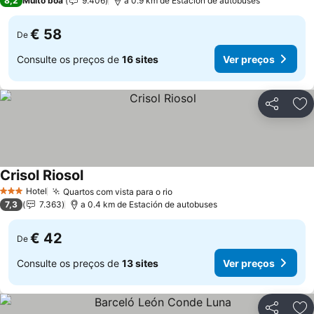
8,2
Muito boa
9.406
a 0.9 km de Estación de autobuses
€ 58
De
Consulte os preços de
16 sites
Ver preços
Partilhar
Ad
Crisol Riosol
Ver preços
Hotel
Quartos com vista para o rio
Ver preços
3 Estrelas
7,3
7.363
a 0.4 km de Estación de autobuses
€ 42
De
Consulte os preços de
13 sites
Ver preços