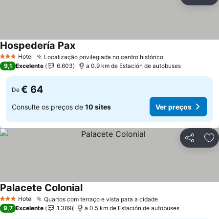
Partilhar
Ad
Hospedería Pax
Ver preços
Hotel
Localização privilegiada no centro histórico
Ver preços
3 Estrelas
9,1
Excelente
6.603
a 0.9 km de Estación de autobuses
€ 64
De
Consulte os preços de
10 sites
Ver preços
Partilhar
Ad
Palacete Colonial
Ver preços
Hotel
Quartos com terraço e vista para a cidade
Ver preços
3 Estrelas
9,7
Excelente
1.389
a 0.5 km de Estación de autobuses