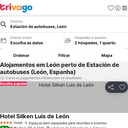
Favoritos
Iniciar
Me
Destino
Estación de autobuses, León
Check-in/out
Hóspedes e quartos
Escolha as datas
2 hóspedes, 1 quarto.
Ordenar
Filtrar
Mapa
Alojamentos em León perto de Estación de
autobuses (León, Espanha)
Como os pagamentos influenciam os resultados
Escolha popular
Partilhar
Ad
Hotel Silken Luis de León
Ver preços
Hotel
Espaços bem equipados para reuniões e eventos
Ver preço
4 Estrelas