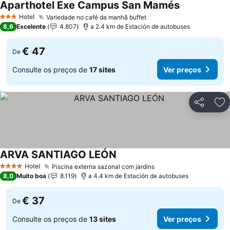
Aparthotel Exe Campus San Mamés
Ver preços
Hotel
Variedade no café da manhã buffet
Ver preços
3 Estrelas
8,6
Excelente
4.807
a 2.4 km de Estación de autobuses
€ 47
De
Consulte os preços de
17 sites
Ver preços
Partilhar
Ad
ARVA SANTIAGO LEÓN
Ver preços
Hotel
Piscina externa sazonal com jardins
Ver preços
4 Estrelas
8,0
Muito boa
8.119
a 4.4 km de Estación de autobuses
€ 37
De
Consulte os preços de
13 sites
Ver preços