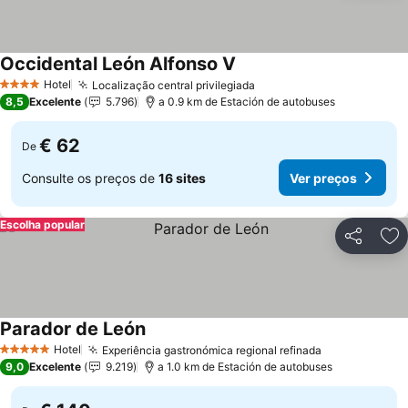
Occidental León Alfonso V
Ver preços
Hotel
Localização central privilegiada
Ver preços
4 Estrelas
8,5
Excelente
5.796
a 0.9 km de Estación de autobuses
€ 62
De
Consulte os preços de
16 sites
Ver preços
Escolha popular
Partilhar
Ad
Parador de León
Ver preços
Hotel
Experiência gastronómica regional refinada
Ver preços
5 Estrelas
9,0
Excelente
9.219
a 1.0 km de Estación de autobuses