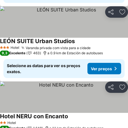
Partilhar
Ad
LEÓN SUITE Urban Studios
Ver preços
Hotel
Varanda privada com vista para a cidade
Ver preços
3 Estrelas
9,3
Excelente
463
a 0.9 km de Estación de autobuses
Selecione as datas para ver os preços
Ver preços
exatos.
Partilhar
Ad
Hotel NERU con Encanto
Ver preços
Hotel
2 Estrelas