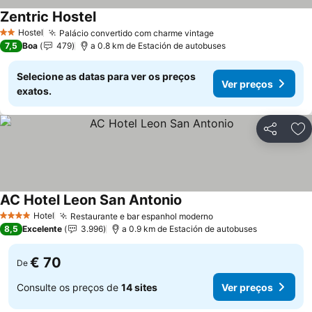
Zentric Hostel
Ver preços
Hostel
Palácio convertido com charme vintage
Ver preços
2 Estrelas
7,5
Boa
479
a 0.8 km de Estación de autobuses
Selecione as datas para ver os preços
Ver preços
exatos.
Partilhar
Ad
AC Hotel Leon San Antonio
Ver preços
Hotel
Restaurante e bar espanhol moderno
Ver preços
4 Estrelas
8,5
Excelente
3.996
a 0.9 km de Estación de autobuses
€ 70
De
Consulte os preços de
14 sites
Ver preços