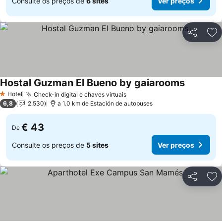
Consulte os preços de
6 sites
Ver preços
Partilhar
Ad
Hostal Guzman El Bueno by gaiarooms
Ver preço
Hotel
Check-in digital e chaves virtuais
Ver preços
1 Estrelas
6,8
2.530
a 1.0 km de Estación de autobuses
€ 43
De
Consulte os preços de
5 sites
Ver preços
Partilhar
Ad