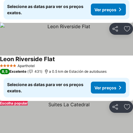
Selecione as datas para ver os preços
Ver preços
exatos.
Partilhar
Ad
Leon Riverside Flat
Ver preços
Aparthotel
5 Estrelas
8,5
Excelente
431
a 0.5 km de Estación de autobuses
Selecione as datas para ver os preços
Ver preços
exatos.
Escolha popular
Partilhar
Ad