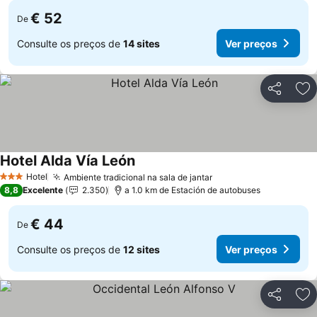
€ 52
De
Consulte os preços de
14 sites
Ver preços
Partilhar
Ad
Hotel Alda Vía León
Ver preços
Hotel
Ambiente tradicional na sala de jantar
Ver preços
3 Estrelas
8,8
Excelente
2.350
a 1.0 km de Estación de autobuses
€ 44
De
Consulte os preços de
12 sites
Ver preços
Partilhar
Ad