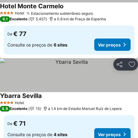
Hotel Monte Carmelo
Hotel
Estacionamento subterrâneo seguro
4 Estrelas
9,1
Excelente
5.457
a 0.8 km de Praça de Espanha
€ 77
De
Consulte os preços de
6 sites
Ver preços
Partilhar
Ad
Ybarra Sevilla
Hotel
4 Estrelas
8,9
Excelente
15
a 1.4 km de Estadio Manuel Ruíz de Lopera
€ 71
De
Consulte os preços de
4 sites
Ver preços