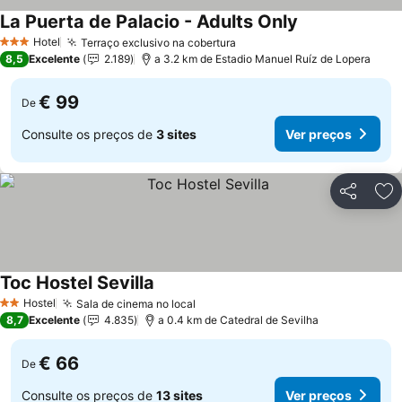
La Puerta de Palacio - Adults Only
Hotel
Terraço exclusivo na cobertura
3 Estrelas
8,5
Excelente
2.189
a 3.2 km de Estadio Manuel Ruíz de Lopera
€ 99
De
Consulte os preços de
3 sites
Ver preços
Partilhar
Ad
Toc Hostel Sevilla
Hostel
Sala de cinema no local
2 Estrelas
8,7
Excelente
4.835
a 0.4 km de Catedral de Sevilha
€ 66
De
Consulte os preços de
13 sites
Ver preços