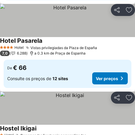
Partilhar
Ad
Hotel Pasarela
Hotel
Vistas privilegiadas da Plaza de España
4 Estrelas
7,0
6.288
a 0.3 km de Praça de Espanha
€ 66
De
Consulte os preços de
12 sites
Ver preços
Partilhar
Ad
Hostel Ikigai