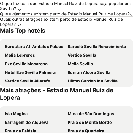
O que faz com que Estadio Manuel Ruíz de Lopera seja popular em
Sevilha?
Que alojamentos existem perto de Estadio Manuel Ruíz de Lopera?
Quais outras atrações existem perto de Estadio Manuel Ruíz de
Lopera?
Mais Top hotéis
Eurostars Al-Andalus Palace
Barceló Sevilla Renacimiento
Meliá Lebreros
Vértice Sevilla
Exe Sevilla Macarena
Melia Sevilla
Hotel Exe Sevilla Palmera
Ilunion Alcora Sevilla
Vértice Sevilla Aljarafe
Hilton Garden Inn Sevilla
Mais atrações - Estadio Manuel Ruíz de
Novotel Sevilla
Hotel Macià Sevilla Kubb
Lopera
Porcel Torneo
Ibis Budget Sevilla Aeropuerto
ibis Styles Sevilla City Santa Justa
Hotel Eurostars Regina
Isla Mágica
Mina de São Domingos
NH Sevilla Plaza de Armas
Virgen de los Reyes
Barragem do Alqueva
Praia de Monte Gordo
Exe Isla Cartuja
Eurostars Torre Sevilla
Praia da Falésia
Praia da Quarteira
Hotel Abades Benacazon
NH Collection Sevilla