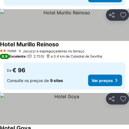
Partilhar
Ad
Hotel Murillo Reinoso
Hotel
Jacuzzi e espreguiçadeiras no terraço
2 Estrelas
8,9
Excelente
2.703
a 0.4 km de Catedral de Sevilha
€ 96
De
Consulte os preços de
9 sites
Ver preços
Partilhar
Ad
Hotel Goya