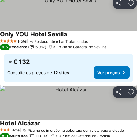
Partilhar
Ad
Only YOU Hotel Sevilla
Hotel
Restaurante e bar Trotamundos
5 Estrelas
9,5
Excelente
6.967
a 1.8 km de Catedral de Sevilha
€ 132
De
Consulte os preços de
12 sites
Ver preços
Partilhar
Ad
Hotel Alcázar
Hotel
Piscina de imersão na cobertura com vista para a cidade
3 Estrelas
8,0
Muito boa
11.003
a 0.7 km de Catedral de Sevilha