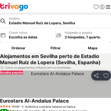
Favoritos
Iniciar
Me
Destino
Estadio Manuel Ruíz de Lopera, Sevilha
Check-in/out
Hóspedes e quartos
Escolha as datas
2 hóspedes, 1 quarto.
Ordenar
Filtrar
Mapa
Alojamentos em Sevilha perto de Estadio
Manuel Ruíz de Lopera (Sevilha, Espanha)
Como os pagamentos influenciam os resultados
Escolha popular
Partilhar
Ad
Eurostars Al-Andalus Palace
Hotel
Autêntica culinária italiana no Italica
4 Estrelas