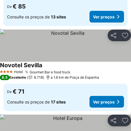
€ 85
De
Consulte os preços de
13 sites
Ver preços
Partilhar
Ad
Novotel Sevilla
Hotel
Gourmet Bar e food truck
4 Estrelas
8,5
Excelente
8.718
a 1.6 km de Praça de Espanha
€ 71
De
Consulte os preços de
17 sites
Ver preços
Partilhar
Ad