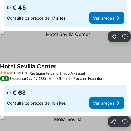
€ 45
De
Consulte os preços de
17 sites
Ver preços
Partilhar
Ad
Hotel Sevilla Center
Hotel
Restaurante panorâmico Al-Zagal
4 Estrelas
8,8
Excelente
17.486
a 0.9 km de Praça de Espanha
€ 68
De
Consulte os preços de
15 sites
Ver preços
Partilhar
Ad