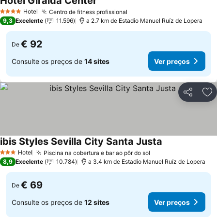
Hotel Giralda Center
Hotel
Centro de fitness profissional
4 Estrelas
9,3
Excelente
11.596
a 2.7 km de Estadio Manuel Ruíz de Lopera
€ 92
De
Consulte os preços de
14 sites
Ver preços
Partilhar
Ad
ibis Styles Sevilla City Santa Justa
Hotel
Piscina na cobertura e bar ao pôr do sol
3 Estrelas
8,9
Excelente
10.784
a 3.4 km de Estadio Manuel Ruíz de Lopera
€ 69
De
Consulte os preços de
12 sites
Ver preços