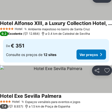
Partilhar
Ad
Hotel Alfonso XIII, a Luxury Collection Hotel, Seville
Hotel
Ambiente majestoso no bairro de Santa Cruz
5 Estrelas
9,2
Excelente
12.664
a 0.4 km de Catedral de Sevilha
€ 351
De
Consulte os preços de
12 sites
Ver preços
Partilhar
Ad
Hotel Exe Sevilla Palmera
Hotel
Espaços versáteis para eventos e jogos
4 Estrelas
7,4
8.937
a 1.5 km de Praça de Espanha