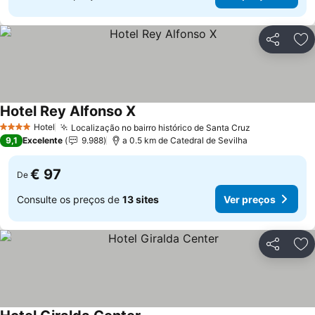
Partilhar
Ad
Hotel Rey Alfonso X
Hotel
Localização no bairro histórico de Santa Cruz
4 Estrelas
9,1
Excelente
9.988
a 0.5 km de Catedral de Sevilha
€ 97
De
Consulte os preços de
13 sites
Ver preços
Partilhar
Ad