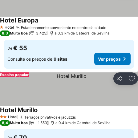
Hotel Europa
Hotel
Estacionamento conveniente no centro da cidade
1 Estrelas
8,3
Muito boa
3.425
a 0.3 km de Catedral de Sevilha
€ 55
De
Consulte os preços de
9 sites
Ver preços
Escolha popular
Partilhar
Ad
Hotel Murillo
Hotel
Terraços privativos e jacuzzis
2 Estrelas
8,4
Muito boa
11.553
a 0.4 km de Catedral de Sevilha
€ 70
De