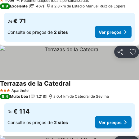
Hotel
Recomendações locais personalizadas
1 Estrelas
8,9
Excelente
467
a 2.8 km de Estadio Manuel Ruíz de Lopera
€ 71
De
Consulte os preços de
2 sites
Ver preços
Partilhar
Ad
Terrazas de la Catedral
Aparthotel
3 Estrelas
8,4
Muito boa
1.218
a 0.4 km de Catedral de Sevilha
€ 114
De
Consulte os preços de
2 sites
Ver preços