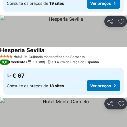
Consulte os preços de
19 sites
Ver preços
Partilhar
Ad
Hesperia Sevilla
Hotel
Culinária mediterrânea no Barbarita
4 Estrelas
8,8
Excelente
10.388
a 1.4 km de Praça de Espanha
€ 67
De
Consulte os preços de
18 sites
Ver preços
Partilhar
Ad