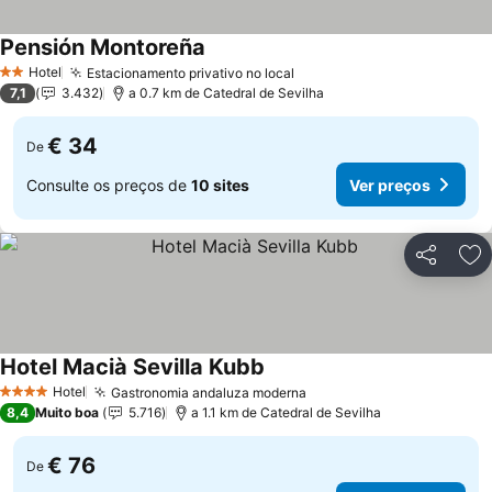
Pensión Montoreña
Hotel
Estacionamento privativo no local
2 Estrelas
7,1
3.432
a 0.7 km de Catedral de Sevilha
€ 34
De
Consulte os preços de
10 sites
Ver preços
Partilhar
Ad
Hotel Macià Sevilla Kubb
Hotel
Gastronomia andaluza moderna
4 Estrelas
8,4
Muito boa
5.716
a 1.1 km de Catedral de Sevilha
€ 76
De