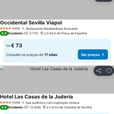
Occidental Sevilla Viapol
Hotel
Restaurante Mediterrâneo Arrozante
4 Estrelas
8,9
Excelente
5.712
a 0.9 km de Praça de Espanha
€ 73
De
Consulte os preços de
17 sites
Ver preços
Partilhar
Ad
Hotel Las Casas de la Judería
Hotel
Spa autêntico com inspiração romana
4 Estrelas
8,8
Excelente
13.446
a 0.6 km de Catedral de Sevilha