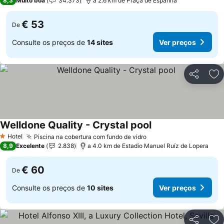
8,3
Muito boa
34.373
a 2.6 km de Praça de Espanha
€ 53
De
Consulte os preços de
14 sites
Ver preços
Partilhar
Ad
Welldone Quality - Crystal pool
Hotel
Piscina na cobertura com fundo de vidro
1 Estrelas
8,9
Excelente
2.838
a 4.0 km de Estadio Manuel Ruíz de Lopera
€ 60
De
Consulte os preços de
10 sites
Ver preços