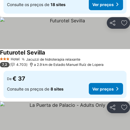
Consulte os preços de
18 sites
Ver preços
Partilhar
Ad
Futurotel Sevilla
Hotel
Jacuzzi de hidroterapia relaxante
3 Estrelas
7,2
4.703
a 2.9 km de Estadio Manuel Ruíz de Lopera
€ 37
De
Consulte os preços de
8 sites
Ver preços
Partilhar
Ad