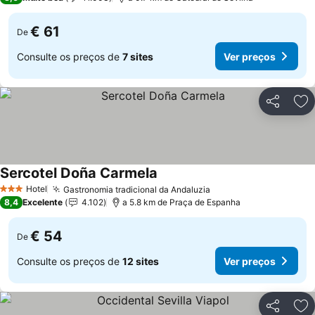
€ 61
De
Consulte os preços de
7 sites
Ver preços
Partilhar
Ad
Sercotel Doña Carmela
Hotel
Gastronomia tradicional da Andaluzia
3 Estrelas
8,4
Excelente
4.102
a 5.8 km de Praça de Espanha
€ 54
De
Consulte os preços de
12 sites
Ver preços
Partilhar
Ad