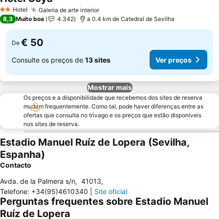
Hotel
Galeria de arte interior
2 Estrelas
8,3
Muito boa
4.342
a 0.4 km de Catedral de Sevilha
€ 50
De
Consulte os preços de
13 sites
Ver preços
Mostrar mais
Os preços e a disponibilidade que recebemos dos sites de reserva
mudam frequentemente. Como tal, pode haver diferenças entre as
ofertas que consulta no trivago e os preços que estão disponíveis
nos sites de reserva.
Estadio Manuel Ruíz de Lopera (Sevilha,
Espanha)
Contacto
Avda. de la Palmera s/n
,
41013
,
Telefone
:
+34(95)4610340
|
Site oficial
Perguntas frequentes sobre Estadio Manuel
Ruíz de Lopera