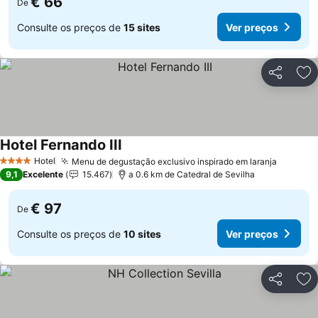
€ 66
De
Consulte os preços de
15 sites
Ver preços
Partilhar
Ad
Hotel Fernando III
Hotel
Menu de degustação exclusivo inspirado em laranja
4 Estrelas
9,1
Excelente
15.467
a 0.6 km de Catedral de Sevilha
€ 97
De
Consulte os preços de
10 sites
Ver preços
Partilhar
Ad