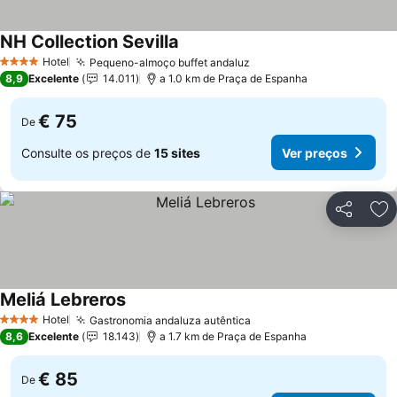
NH Collection Sevilla
Hotel
Pequeno-almoço buffet andaluz
4 Estrelas
8,9
Excelente
14.011
a 1.0 km de Praça de Espanha
€ 75
De
Consulte os preços de
15 sites
Ver preços
Partilhar
Ad
Meliá Lebreros
Hotel
Gastronomia andaluza autêntica
4 Estrelas
8,6
Excelente
18.143
a 1.7 km de Praça de Espanha
€ 85
De