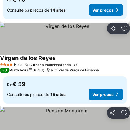
Consulte os preços de
14 sites
Ver preços
Partilhar
Ad
Virgen de los Reyes
Hotel
Culinária tradicional andaluza
4 Estrelas
8,1
Muito boa
6.713
a 2.1 km de Praça de Espanha
€ 59
De
Consulte os preços de
15 sites
Ver preços
Partilhar
Ad