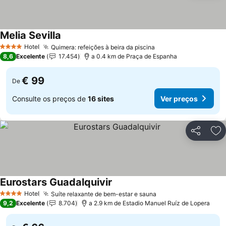
Melia Sevilla
Hotel
Quimera: refeições à beira da piscina
4 Estrelas
8,6
Excelente
17.454
a 0.4 km de Praça de Espanha
€ 99
De
Consulte os preços de
16 sites
Ver preços
Partilhar
Ad
Eurostars Guadalquivir
Hotel
Suíte relaxante de bem-estar e sauna
4 Estrelas
9,2
Excelente
8.704
a 2.9 km de Estadio Manuel Ruíz de Lopera