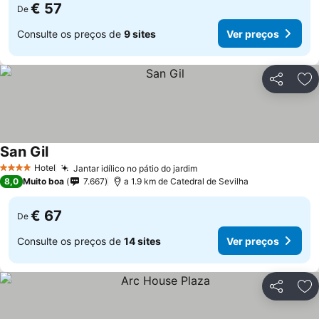
€ 57
De
Consulte os preços de
9 sites
Ver preços
Partilhar
Ad
San Gil
Ver preços
Hotel
Jantar idílico no pátio do jardim
Ver preços
4 Estrelas
8,0
Muito boa
7.667
a 1.9 km de Catedral de Sevilha
€ 67
De
Consulte os preços de
14 sites
Ver preços
Partilhar
Ad