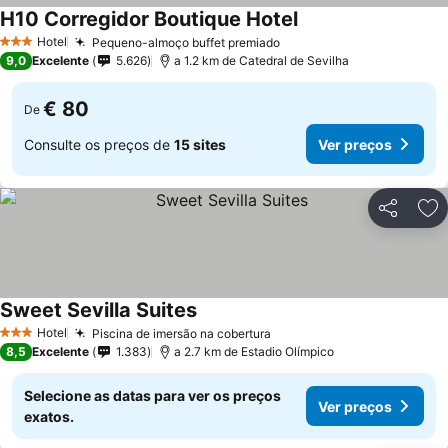
H10 Corregidor Boutique Hotel
Ver preços
Hotel
Pequeno-almoço buffet premiado
Ver preços
3 Estrelas
9,0
Excelente
5.626
a 1.2 km de Catedral de Sevilha
€ 80
De
Consulte os preços de
15 sites
Ver preços
Partilhar
Ad
Sweet Sevilla Suites
Ver preços
Hotel
Piscina de imersão na cobertura
Ver preços
3 Estrelas
8,5
Excelente
1.383
a 2.7 km de Estadio Olímpico
Selecione as datas para ver os preços
Ver preços
exatos.