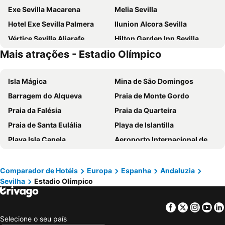
Exe Sevilla Macarena
Melia Sevilla
Hotel Exe Sevilla Palmera
Ilunion Alcora Sevilla
Vértice Sevilla Aljarafe
Hilton Garden Inn Sevilla
Mais atrações - Estadio Olímpico
Novotel Sevilla
Hotel Macià Sevilla Kubb
Porcel Torneo
ibis budget Sevilla Aeropuerto
Isla Mágica
Mina de São Domingos
ibis Styles Sevilla City Santa Justa
Hotel Eurostars Regina
Barragem do Alqueva
Praia de Monte Gordo
NH Sevilla Plaza de Armas
Virgen de los Reyes
Praia da Falésia
Praia da Quarteira
Exe Isla Cartuja
Eurostars Torre Sevilla
Praia de Santa Eulália
Playa de Islantilla
Hotel Abades Benacazon
NH Collection Sevilla
Playa Isla Canela
Aeroporto Internacional de Faro - Gago Coutinho
Exe Gran Hotel Solucar
Petit Palace Puerta de Triana
Vilamoura Marina
Praia da Manta Rota
Ibis Sevilla
Hotel Fernando III
Praia da Ilha da Armona
Balaia Golf Village
Hotel Sevilla Center
Pension Nuevo Suizo
Comparador de Hotéis
Europa
Espanha
Andaluzia
Sevilha
Estadio Olímpico
Praia da Ilha de Tavira
Praia do Barril
Hesperia Sevilla
Alcoba del Rey de Sevilla
Playas Isla Cristina
Aldeia das Açoteias
Bellavista Sevilla
Futurotel Sevilla
Facebook
Twitter
Insta
Yo
Fuseta(Mar) Beach
De Vilamoura
Sercotel Doña Carmela
Hotel Don Paco
Selecione o seu país