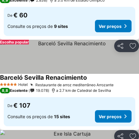
8,9
Excelente
2.838
a 3.0 km de Estadio Olímpico
€ 60
De
Consulte os preços de
9 sites
Ver preços
Escolha popular
Partilhar
Ad
Barceló Sevilla Renacimiento
Ver preços
Hotel
Restaurante de arroz mediterrâneo Arrozante
Ver preços
5 Estrelas
8,8
Excelente
19.078
a 2.7 km de Catedral de Sevilha
€ 107
De
Consulte os preços de
15 sites
Ver preços