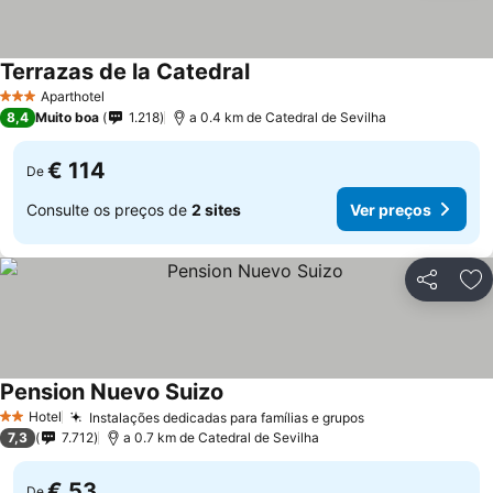
Terrazas de la Catedral
Ver preços
Aparthotel
3 Estrelas
8,4
Muito boa
1.218
a 0.4 km de Catedral de Sevilha
€ 114
De
Consulte os preços de
2 sites
Ver preços
Partilhar
Ad
Pension Nuevo Suizo
Ver preços
Hotel
Instalações dedicadas para famílias e grupos
Ver preços
2 Estrelas
7,3
7.712
a 0.7 km de Catedral de Sevilha
€ 53
De