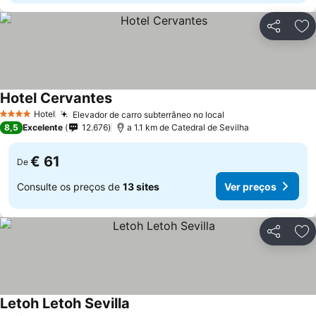
Partilhar
Ad
Hotel Cervantes
Ver preços
Hotel
Elevador de carro subterrâneo no local
Ver preços
4 Estrelas
8,5
Excelente
12.676
a 1.1 km de Catedral de Sevilha
€ 61
De
Consulte os preços de
13 sites
Ver preços
Partilhar
Ad
Letoh Letoh Sevilla
Ver preços