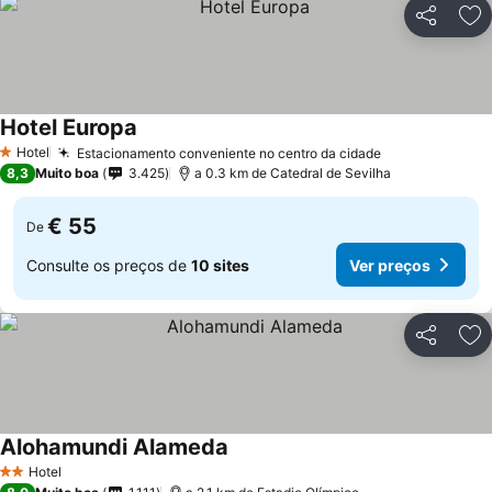
Partilhar
Ad
Hotel Europa
Ver preços
Hotel
Estacionamento conveniente no centro da cidade
Ver preços
1 Estrelas
8,3
Muito boa
3.425
a 0.3 km de Catedral de Sevilha
€ 55
De
Consulte os preços de
10 sites
Ver preços
Partilhar
Ad
Alohamundi Alameda
Ver preços
Hotel
2 Estrelas