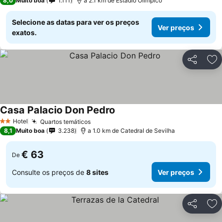
8,0
Muito boa
1.111
a 2.1 km de Estadio Olímpico
Selecione as datas para ver os preços
Ver preços
exatos.
Partilhar
Ad
Casa Palacio Don Pedro
Ver preços
Hotel
Quartos temáticos
Ver preços
2 Estrelas
8,1
Muito boa
3.238
a 1.0 km de Catedral de Sevilha
€ 63
De
Consulte os preços de
8 sites
Ver preços
Partilhar
Ad