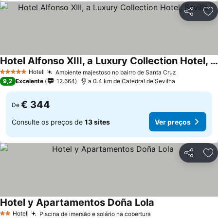
Partilhar
Ad
Hotel Alfonso XIII, a Luxury Collection Hotel, Seville
Ver preços
Hotel
Ambiente majestoso no bairro de Santa Cruz
Ver preços
5 Estrelas
9,2
Excelente
12.664
a 0.4 km de Catedral de Sevilha
€ 344
De
Consulte os preços de
13 sites
Ver preços
Partilhar
Ad
Hotel y Apartamentos Doña Lola
Ver preços
Hotel
Piscina de imersão e solário na cobertura
Ver preços
2 Estrelas