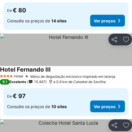
€ 80
De
Consulte os preços de
14 sites
Ver preços
Partilhar
Ad
Hotel Fernando III
Ver preços
Hotel
Menu de degustação exclusivo inspirado em laranja
Ver pr
4 Estrelas
9,1
Excelente
15.467
a 0.6 km de Catedral de Sevilha
€ 97
De
Consulte os preços de
10 sites
Ver preços
Partilhar
Ad