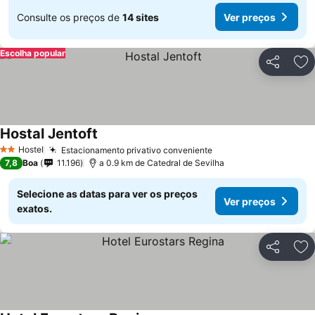
Consulte os preços de
14 sites
Ver preços
Escolha popular
Partilhar
Ad
Hostal Jentoft
Ver preços
Hostel
Estacionamento privativo conveniente
Ver preços
2 Estrelas
7,8
Boa
11.196
a 0.9 km de Catedral de Sevilha
Selecione as datas para ver os preços
Ver preços
exatos.
Partilhar
Ad