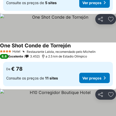
Consulte os preços de
5 sites
Ver preços
Partilhar
Ad
One Shot Conde de Torrejón
Ver preços
Hotel
Restaurante Lalola, recomendado pelo Michelin
Ver preço
4 Estrelas
8,6
Excelente
3.452
a 2.5 km de Estadio Olímpico
€ 78
De
Consulte os preços de
11 sites
Ver preços
Partilhar
Ad