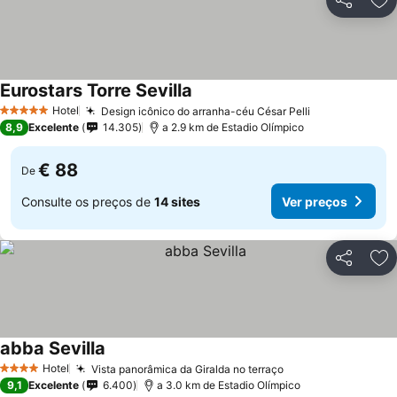
Partilhar
Ad
Eurostars Torre Sevilla
Ver preços
Hotel
Design icônico do arranha-céu César Pelli
Ver preços
5 Estrelas
8,9
Excelente
14.305
a 2.9 km de Estadio Olímpico
€ 88
De
Consulte os preços de
14 sites
Ver preços
Partilhar
Ad
abba Sevilla
Ver preços
Hotel
Vista panorâmica da Giralda no terraço
Ver preços
4 Estrelas
9,1
Excelente
6.400
a 3.0 km de Estadio Olímpico