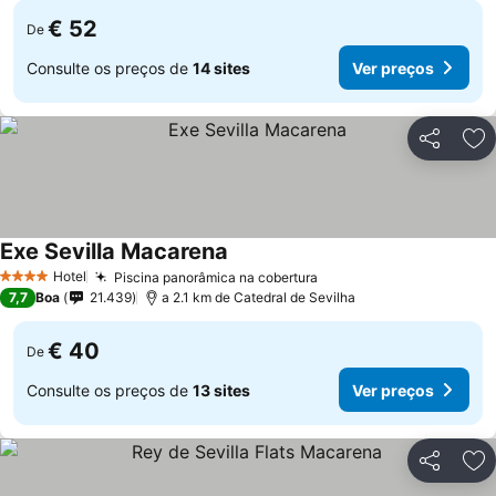
€ 52
De
Consulte os preços de
14 sites
Ver preços
Partilhar
Ad
Exe Sevilla Macarena
Ver preços
Hotel
Piscina panorâmica na cobertura
Ver preços
4 Estrelas
7,7
Boa
21.439
a 2.1 km de Catedral de Sevilha
€ 40
De
Consulte os preços de
13 sites
Ver preços
Partilhar
Ad