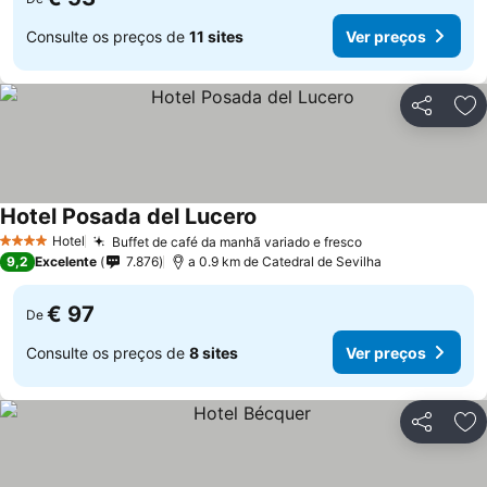
Consulte os preços de
11 sites
Ver preços
Partilhar
Ad
Hotel Posada del Lucero
Ver preços
Hotel
Buffet de café da manhã variado e fresco
Ver preços
4 Estrelas
9,2
Excelente
7.876
a 0.9 km de Catedral de Sevilha
€ 97
De
Consulte os preços de
8 sites
Ver preços
Partilhar
Ad