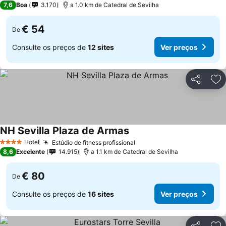
7,6
Boa
3.170
a 1.0 km de Catedral de Sevilha
€ 54
De
Consulte os preços de
12 sites
Ver preços
Partilhar
Ad
NH Sevilla Plaza de Armas
Ver preços
Hotel
Estúdio de fitness profissional
Ver preços
4 Estrelas
8,6
Excelente
14.915
a 1.1 km de Catedral de Sevilha
€ 80
De
Consulte os preços de
16 sites
Ver preços