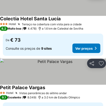
Colectia Hotel Santa Lucía
Ver preços
Hotel
Terraço na cobertura com vista para a cidade
Ver preços
3 Estrelas
8,2
Muito boa
4.478
a 1.6 km de Catedral de Sevilha
€ 73
De
Consulte os preços de
9 sites
Ver preços
Partilhar
Ad
Petit Palace Vargas
Ver preços
Hotel
Vistas panorâmicas do sétimo andar
Ver preços
2 Estrelas
9,1
Excelente
8.049
a 3.0 km de Estadio Olímpico