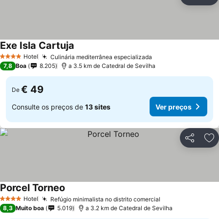
Partilhar
Ad
Exe Isla Cartuja
Ver preços
Hotel
Culinária mediterrânea especializada
Ver preços
4 Estrelas
7,8
Boa
8.205
a 3.5 km de Catedral de Sevilha
€ 49
De
Consulte os preços de
13 sites
Ver preços
Partilhar
Ad
Porcel Torneo
Ver preços
Hotel
Refúgio minimalista no distrito comercial
Ver preços
4 Estrelas
8,3
Muito boa
5.019
a 3.2 km de Catedral de Sevilha