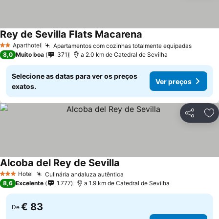
Rey de Sevilla Flats Macarena
Ver preços
Aparthotel
Apartamentos com cozinhas totalmente equipadas
Ver pr
2 Estrelas
8,0
Muito boa
371
a 2.0 km de Catedral de Sevilha
Selecione as datas para ver os preços
Ver preços
exatos.
Partilhar
Ad
Alcoba del Rey de Sevilla
Ver preços
Hotel
Culinária andaluza autêntica
Ver preços
3 Estrelas
8,6
Excelente
1.777
a 1.9 km de Catedral de Sevilha
€ 83
De