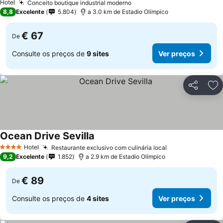
Hotel
Conceito boutique industrial moderno
Ver preços
8,8
Excelente
5.804
a 3.0 km de Estadio Olímpico
€ 67
De
Consulte os preços de
9 sites
Ver preços
Partilhar
Ad
Ocean Drive Sevilla
Ver preços
Hotel
Restaurante exclusivo com culinária local
Ver preços
4 Estrelas
9,2
Excelente
1.852
a 2.9 km de Estadio Olímpico
€ 89
De
Consulte os preços de
4 sites
Ver preços