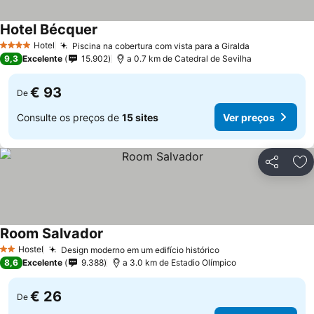
Hotel Bécquer
Ver preços
Hotel
Piscina na cobertura com vista para a Giralda
Ver preços
4 Estrelas
9,3
Excelente
15.902
a 0.7 km de Catedral de Sevilha
€ 93
De
Consulte os preços de
15 sites
Ver preços
Partilhar
Ad
Room Salvador
Ver preços
Hostel
Design moderno em um edifício histórico
Ver preços
2 Estrelas
8,6
Excelente
9.388
a 3.0 km de Estadio Olímpico
€ 26
De