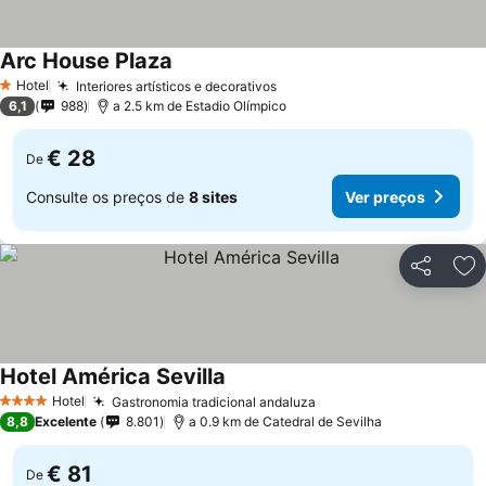
Arc House Plaza
Ver preços
Hotel
Interiores artísticos e decorativos
Ver preços
1 Estrelas
6,1
988
a 2.5 km de Estadio Olímpico
€ 28
De
Consulte os preços de
8 sites
Ver preços
Partilhar
Ad
Hotel América Sevilla
Ver preços
Hotel
Gastronomia tradicional andaluza
Ver preços
4 Estrelas
8,8
Excelente
8.801
a 0.9 km de Catedral de Sevilha
€ 81
De