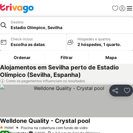
Favoritos
Iniciar
Me
Destino
Estadio Olímpico, Sevilha
Check-in/out
Hóspedes e quartos
Escolha as datas
2 hóspedes, 1 quarto.
Ordenar
Filtrar
Mapa
Alojamentos em Sevilha perto de Estadio
Olímpico (Sevilha, Espanha)
Como os pagamentos influenciam os resultados
Partilhar
Ad
Welldone Quality - Crystal pool
Ver preços
Hotel
Piscina na cobertura com fundo de vidro
Ver preços
1 Estrelas