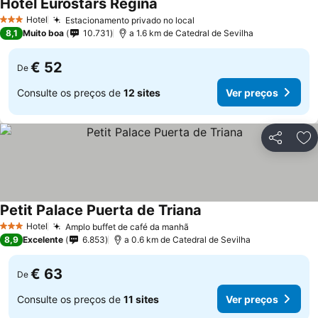
Hotel Eurostars Regina
Ver preços
Hotel
Estacionamento privado no local
Ver preços
3 Estrelas
8,1
Muito boa
10.731
a 1.6 km de Catedral de Sevilha
€ 52
De
Consulte os preços de
12 sites
Ver preços
Partilhar
Ad
Petit Palace Puerta de Triana
Ver preços
Hotel
Amplo buffet de café da manhã
Ver preços
3 Estrelas
8,9
Excelente
6.853
a 0.6 km de Catedral de Sevilha
€ 63
De
Consulte os preços de
11 sites
Ver preços