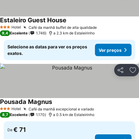
Estaleiro Guest House
Hotel
Café da manhã buffet de alta qualidade
3 Estrelas
9,4
Excelente
1.746
a 2.3 km de Estaleirinho
Selecione as datas para ver os preços
Ver preços
exatos.
Partilhar
Ad
Pousada Magnus
Hotel
Café da manhã excepcional e variado
3 Estrelas
8,7
Excelente
1.170
a 0.5 km de Estaleirinho
€ 71
De