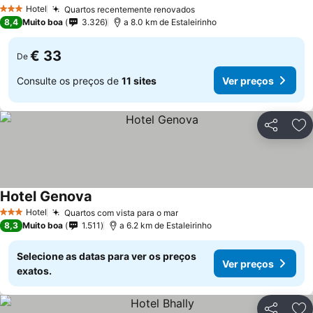
Hotel
Quartos recentemente renovados
3 Estrelas
8,4
Muito boa
3.326
a 8.0 km de Estaleirinho
€ 33
De
Consulte os preços de
11 sites
Ver preços
Partilhar
Ad
Hotel Genova
Hotel
Quartos com vista para o mar
3 Estrelas
8,3
Muito boa
1.511
a 6.2 km de Estaleirinho
Selecione as datas para ver os preços
Ver preços
exatos.