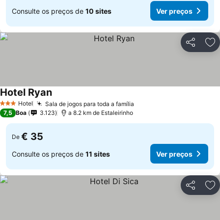
Consulte os preços de
10 sites
Ver preços
Partilhar
Ad
Hotel Ryan
Hotel
Sala de jogos para toda a família
3 Estrelas
7,5
Boa
3.123
a 8.2 km de Estaleirinho
€ 35
De
Consulte os preços de
11 sites
Ver preços
Partilhar
Ad