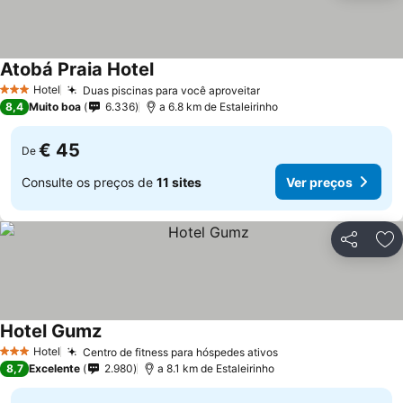
Atobá Praia Hotel
Hotel
Duas piscinas para você aproveitar
3 Estrelas
8,4
Muito boa
6.336
a 6.8 km de Estaleirinho
€ 45
De
Consulte os preços de
11 sites
Ver preços
Partilhar
Ad
Hotel Gumz
Hotel
Centro de fitness para hóspedes ativos
3 Estrelas
8,7
Excelente
2.980
a 8.1 km de Estaleirinho