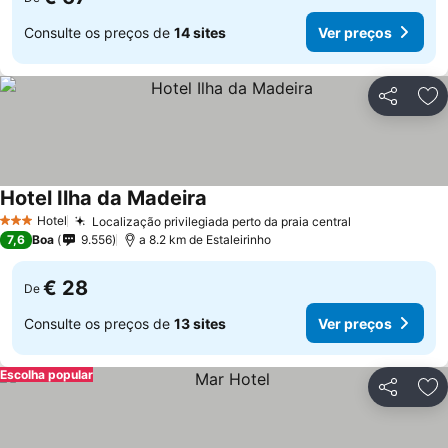
Consulte os preços de
14 sites
Ver preços
Partilhar
Ad
Hotel Ilha da Madeira
Hotel
Localização privilegiada perto da praia central
3 Estrelas
7,6
Boa
9.556
a 8.2 km de Estaleirinho
€ 28
De
Consulte os preços de
13 sites
Ver preços
Escolha popular
Partilhar
Ad