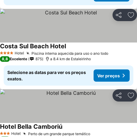
Partilhar
Ad
Costa Sul Beach Hotel
Hotel
Piscina interna aquecida para uso o ano todo
4 Estrelas
8,8
Excelente
875
a 8.4 km de Estaleirinho
Selecione as datas para ver os preços
Ver preços
exatos.
Partilhar
Ad
Hotel Bella Camboriú
Hotel
Perto de um grande parque temático
3 Estrelas