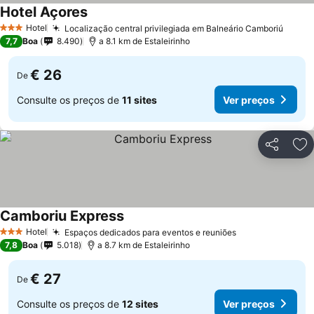
Hotel Açores
Hotel
Localização central privilegiada em Balneário Camboriú
3 Estrelas
7,7
Boa
8.490
a 8.1 km de Estaleirinho
€ 26
De
Consulte os preços de
11 sites
Ver preços
Partilhar
Ad
Camboriu Express
Hotel
Espaços dedicados para eventos e reuniões
3 Estrelas
7,8
Boa
5.018
a 8.7 km de Estaleirinho
€ 27
De
Consulte os preços de
12 sites
Ver preços