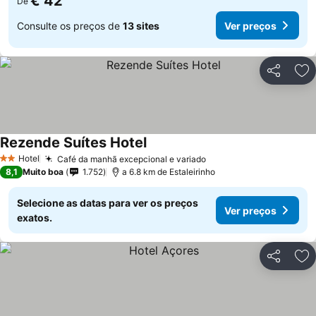
€ 42
De
Consulte os preços de
13 sites
Ver preços
Partilhar
Ad
Rezende Suítes Hotel
Hotel
Café da manhã excepcional e variado
2 Estrelas
8,1
Muito boa
1.752
a 6.8 km de Estaleirinho
Selecione as datas para ver os preços
Ver preços
exatos.
Partilhar
Ad