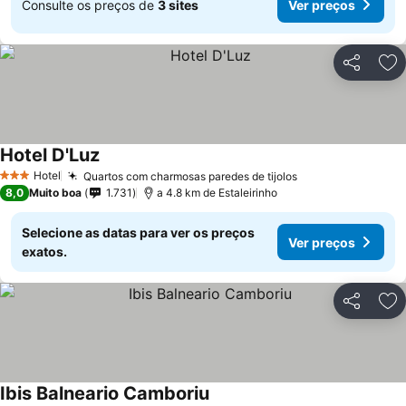
Consulte os preços de
3 sites
Ver preços
Partilhar
Ad
Hotel D'Luz
Hotel
Quartos com charmosas paredes de tijolos
3 Estrelas
8,0
Muito boa
1.731
a 4.8 km de Estaleirinho
Selecione as datas para ver os preços
Ver preços
exatos.
Partilhar
Ad
Ibis Balneario Camboriu