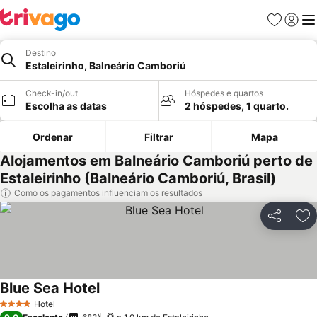
Favoritos
Iniciar
Me
Destino
Estaleirinho, Balneário Camboriú
Check-in/out
Hóspedes e quartos
Escolha as datas
2 hóspedes, 1 quarto.
Ordenar
Filtrar
Mapa
Alojamentos em Balneário Camboriú perto de
Estaleirinho (Balneário Camboriú, Brasil)
Como os pagamentos influenciam os resultados
Partilhar
Ad
Blue Sea Hotel
Hotel
4 Estrelas