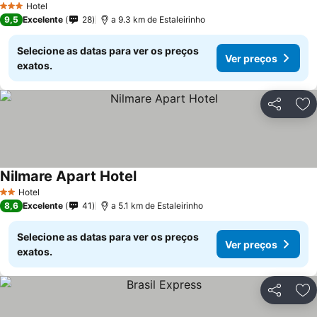
Hotel
3 Estrelas
9,5
Excelente
28
a 9.3 km de Estaleirinho
Selecione as datas para ver os preços
Ver preços
exatos.
Partilhar
Ad
Nilmare Apart Hotel
Hotel
2 Estrelas
8,6
Excelente
41
a 5.1 km de Estaleirinho
Selecione as datas para ver os preços
Ver preços
exatos.
Partilhar
Ad