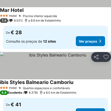
Mar Hotel
Hotel
Piscina interior aquecida
3 Estrelas
7,4
9.531
a 8.6 km de Estaleirinho
€ 28
De
Consulte os preços de
12 sites
Ver preços
Partilhar
Ad
ibis Styles Balneario Camboriu
Hotel
Quartos espaçosos e confortáveis
3 Estrelas
8,8
Excelente
8.378
a 8.0 km de Estaleirinho
€ 41
De