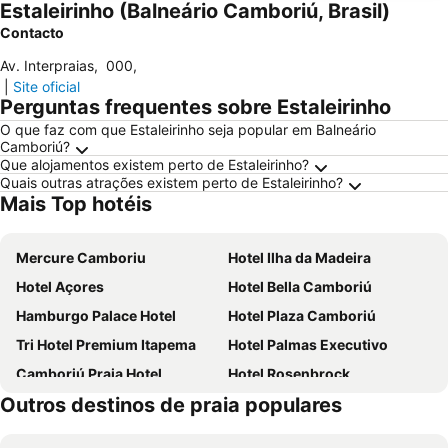
Estaleirinho (Balneário Camboriú, Brasil)
Contacto
Av. Interpraias
,
000
,
|
Site oficial
Perguntas frequentes sobre Estaleirinho
O que faz com que Estaleirinho seja popular em Balneário
Camboriú?
Que alojamentos existem perto de Estaleirinho?
Quais outras atrações existem perto de Estaleirinho?
Mais Top hotéis
Mercure Camboriu
Hotel Ilha da Madeira
Hotel Açores
Hotel Bella Camboriú
Hamburgo Palace Hotel
Hotel Plaza Camboriú
Tri Hotel Premium Itapema
Hotel Palmas Executivo
Camboriú Praia Hotel
Hotel Rosenbrock
Outros destinos de praia populares
Pousada Bora Bora
Hotel Miramar
Hotel D'sintra
Marambaia Hotel e Convenções