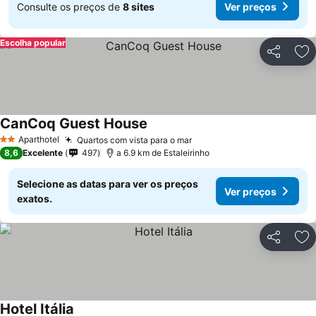
Consulte os preços de
8 sites
Ver preços
Escolha popular
Partilhar
Ad
CanCoq Guest House
Aparthotel
Quartos com vista para o mar
2 Estrelas
8,6
Excelente
497
a 6.9 km de Estaleirinho
Selecione as datas para ver os preços
Ver preços
exatos.
Partilhar
Ad
Hotel Itália