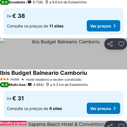
9,0
Excelente
6.758
a 8.6 km de Estaleirinho
€ 38
De
Consulte os preços de
11 sites
Ver preços
Partilhar
Ad
Ibis Budget Balneario Camboriu
Hotel
Hotel moderno e recém-construído
3 Estrelas
8,4
Muito boa
4.684
a 9.3 km de Estaleirinho
€ 31
De
Consulte os preços de
6 sites
Ver preços
Escolha popular