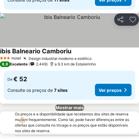
Partilhar
Ad
ibis Balneario Camboriu
Hotel
Design industrial moderno e estético
3 Estrelas
8,8
Excelente
2.449
a 9.3 km de Estaleirinho
€ 52
De
Consulte os preços de
7 sites
Ver preços
Mostrar mais
Os preços e a disponibilidade que recebemos dos sites de reserva
mudam frequentemente. Como tal, pode haver diferenças entre as
ofertas que consulta no trivago e os preços que estão disponíveis
nos sites de reserva.