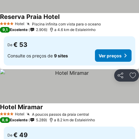
Reserva Praia Hotel
Hotel
Piscina infinita com vista para o oceano
4 Estrelas
9,1
Excelente
2.906
a 4.6 km de Estaleirinho
€ 53
De
Consulte os preços de
9 sites
Ver preços
Partilhar
Ad
Hotel Miramar
Hotel
A poucos passos da praia central
4 Estrelas
8,6
Excelente
5.289
a 8.2 km de Estaleirinho
€ 49
De