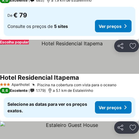
9,0
Excelente
683
a 1.9 km de Estaleirinho
€ 79
De
Consulte os preços de
5 sites
Ver preços
Escolha popular
Partilhar
Ad
Hotel Residencial Itapema
Aparthotel
Piscina na cobertura com vista para o oceano
3 Estrelas
8,6
Excelente
1.179
a 5.1 km de Estaleirinho
Selecione as datas para ver os preços
Ver preços
exatos.
Partilhar
Ad