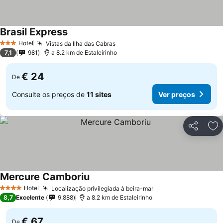
Brasil Express
Hotel
Vistas da Ilha das Cabras
3 Estrelas
7,1
981
a 8.2 km de Estaleirinho
€ 24
De
Consulte os preços de
11 sites
Ver preços
Partilhar
Ad
Mercure Camboriu
Hotel
Localização privilegiada à beira-mar
4 Estrelas
8,7
Excelente
9.888
a 8.2 km de Estaleirinho
€ 67
De