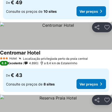
€ 49
De
Consulte os preços de
10 sites
Ver preços
Partilhar
Ad
Centromar Hotel
Hotel
Localização privilegiada perto da praia central
3 Estrelas
8,8
Excelente
4.890
a 8.4 km de Estaleirinho
€ 43
De
Consulte os preços de
8 sites
Ver preços
Partilhar
Ad