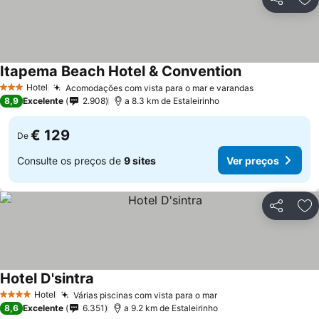
Partilhar
Ad
Itapema Beach Hotel & Convention
Hotel
Acomodações com vista para o mar e varandas
3 Estrelas
8,9
Excelente
2.908
a 8.3 km de Estaleirinho
€ 129
De
Consulte os preços de
9 sites
Ver preços
Partilhar
Ad
Hotel D'sintra
Hotel
Várias piscinas com vista para o mar
4 Estrelas
8,6
Excelente
6.351
a 9.2 km de Estaleirinho