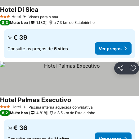
Hotel Di Sica
Hotel
Vistas para o mar
3 Estrelas
8,3
Muito boa
1.133
a 7.3 km de Estaleirinho
€ 39
De
Consulte os preços de
5 sites
Ver preços
Partilhar
Ad
Hotel Palmas Executivo
Hotel
Piscina interna aquecida convidativa
3 Estrelas
8,2
Muito boa
4.818
a 8.5 km de Estaleirinho
€ 36
De
Consulte os preços de
11 sites
Ver preços