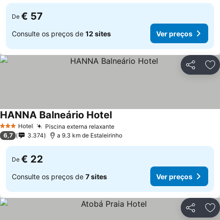
€ 57
De
Consulte os preços de
12 sites
Ver preços
Partilhar
Ad
HANNA Balneário Hotel
Hotel
Piscina externa relaxante
3 Estrelas
6,7
3.374
a 9.3 km de Estaleirinho
€ 22
De
Consulte os preços de
7 sites
Ver preços
Partilhar
Ad