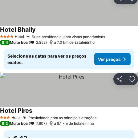
Partilhar
Ad
Hotel Bhally
Hotel
Suíte presidencial com vistas panorâmicas
4 Estrelas
8,4
Muito boa
2.852
a 7.0 km de Estaleirinho
Selecione as datas para ver os preços
Ver preços
exatos.
Partilhar
Ad
Hotel Pires
Hotel
Proximidade com as principais atrações
3 Estrelas
8,2
Muito boa
7.607
a 8.1 km de Estaleirinho