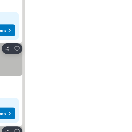
ços
Adicionar aos favoritos
Partilhar
ços
Adicionar aos favoritos