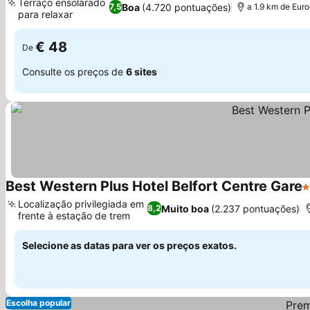
Terraço ensolarado
Boa
(4.720 pontuações)
7,5
a 1.9 km de Eur
para relaxar
Ver preços
€ 48
De
Consulte os preços de
6 sites
Best Western Plus Hotel Belfort Centre Gare
4
Localização privilegiada em
Muito boa
(2.237 pontuações)
8,2
frente à estação de trem
Ver preços
Selecione as datas para ver os preços exatos.
Escolha popular