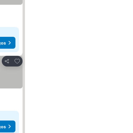
ços
Adicionar aos favoritos
Partilhar
ços