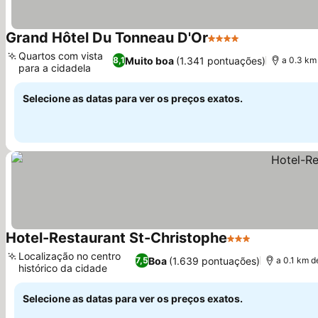
Grand Hôtel Du Tonneau D'Or
4 Estrelas
Ver preços
Quartos com vista
Muito boa
(1.341 pontuações)
8,1
a 0.3 km
para a cidadela
Ver preços
Selecione as datas para ver os preços exatos.
Hotel-Restaurant St-Christophe
3 Estrelas
Ver preços
Localização no centro
Boa
(1.639 pontuações)
7,5
a 0.1 km 
histórico da cidade
Ver preços
Selecione as datas para ver os preços exatos.