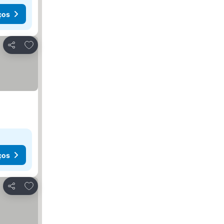
ços
Adicionar aos favoritos
Partilhar
ços
Adicionar aos favoritos
Partilhar