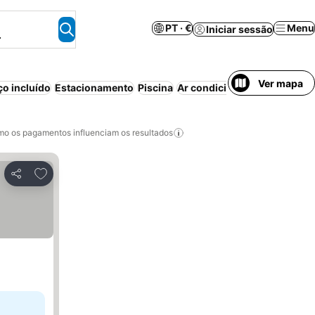
PT · €
Menu
Iniciar sessão
.
Ver mapa
o incluído
Estacionamento
Piscina
Ar condicionado
Animais pe
o os pagamentos influenciam os resultados
Adicionar aos favoritos
Partilhar