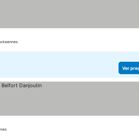
rockeennes
Ver pre
nnes