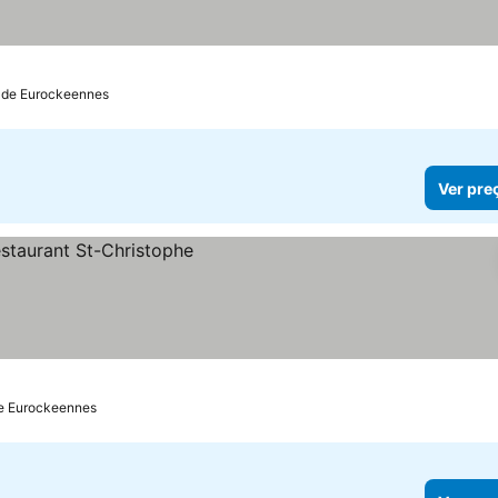
 de Eurockeennes
Ver pre
de Eurockeennes