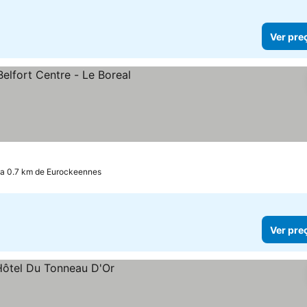
Ver pre
eços
a 0.7 km de Eurockeennes
Ver pre