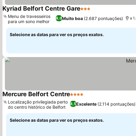
Kyriad Belfort Centre Gare
3 Estrelas
Ver preços
Menu de travesseiros
Muito boa
(2.687 pontuações)
8,0
a 1
para um sono melhor
Ver preços
Selecione as datas para ver os preços exatos.
Mercure Belfort Centre
4 Estrelas
Ver preços
Localização privilegiada perto
Excelente
(2.114 pontuações)
8,5
do centro histórico de Belfort
Ver preços
Selecione as datas para ver os preços exatos.