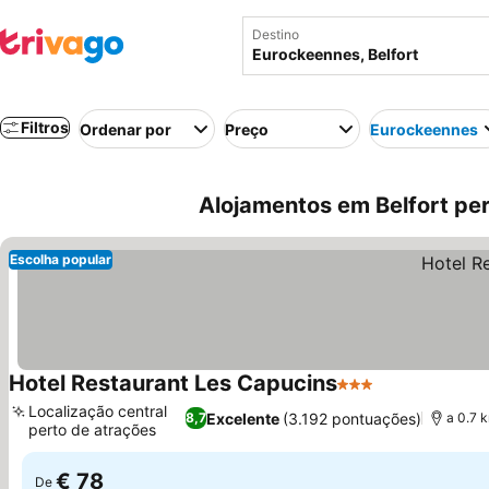
Destino
Filtros
Ordenar por
Preço
Eurockeennes
Alojamentos em Belfort per
Escolha popular
Hotel Restaurant Les Capucins
3 Estrelas
Ver preços
Localização central
Excelente
(3.192 pontuações)
8,7
a 0.7 
perto de atrações
Ver preços
€ 78
De