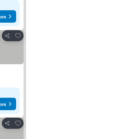
ços
Adicionar aos favoritos
Partilhar
ços
Adicionar aos favoritos
Partilhar