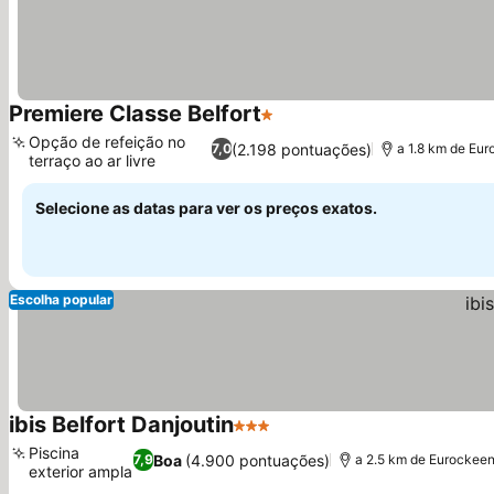
Premiere Classe Belfort
1 Estrelas
Ver preços
Opção de refeição no
(2.198 pontuações)
7,0
a 1.8 km de Eu
terraço ao ar livre
Ver preços
Selecione as datas para ver os preços exatos.
Escolha popular
ibis Belfort Danjoutin
3 Estrelas
Ver preços
Piscina
Boa
(4.900 pontuações)
7,9
a 2.5 km de Eurockee
exterior ampla
Ver preços