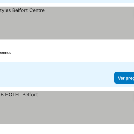
keennes
Ver pre