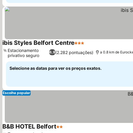
ibis Styles Belfort Centre
3 Estrelas
Ver preços
Estacionamento
(2.282 pontuações)
6,9
a 0.8 km de Euroc
privativo seguro
Ver preços
Selecione as datas para ver os preços exatos.
Escolha popular
B&B HOTEL Belfort
2 Estrelas
Ver preços