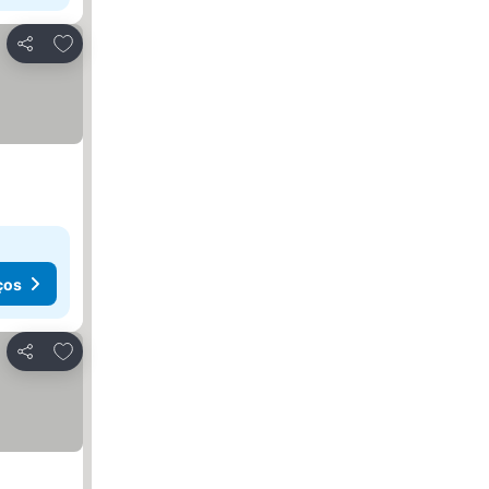
Adicionar aos favoritos
Partilhar
ços
Adicionar aos favoritos
Partilhar