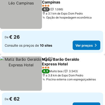
Campinas
3 Estrelas
6,1
1.066
a 3.1 km de Expo Dom Pedro
Opção de hospedagem econômica
€ 26
De
Consulte os preços de
10 sites
Ver preços
Matiz Barão Geraldo
Partilhar
Adicionar aos favoritos
Express Hotel
3 Estrelas
8,3
Muito boa
3.543
a 3.8 km de Expo Dom Pedro
Piscina externa com espreguiçadeiras
€ 62
De