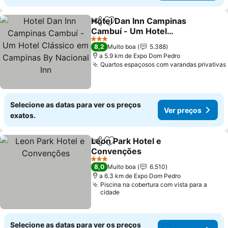
Hotel Dan Inn Campinas
Partilhar
Adicionar aos favoritos
Cambuí - Um Hotel
Clássico em Campinas By
3 Estrelas
8,2
Muito boa
5.388
Nacional Inn
a 5.9 km de Expo Dom Pedro
Quartos espaçosos com varandas privativas
Selecione as datas para ver os preços
Ver preços
exatos.
Leon Park Hotel e
Partilhar
Adicionar aos favoritos
Convenções
3 Estrelas
8,0
Muito boa
6.510
a 6.3 km de Expo Dom Pedro
Piscina na cobertura com vista para a
cidade
Selecione as datas para ver os preços