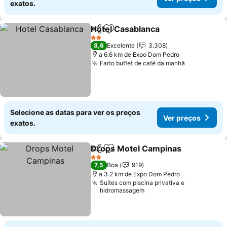
exatos.
Hotel Casablanca
Partilhar
Adicionar aos favoritos
2 Estrelas
8,6
Excelente
3.308
a 6.6 km de Expo Dom Pedro
Farto buffet de café da manhã
Selecione as datas para ver os preços
Ver preços
exatos.
Drops Motel Campinas
Partilhar
Adicionar aos favoritos
2 Estrelas
7,5
Boa
919
a 3.2 km de Expo Dom Pedro
Suítes com piscina privativa e
hidromassagem