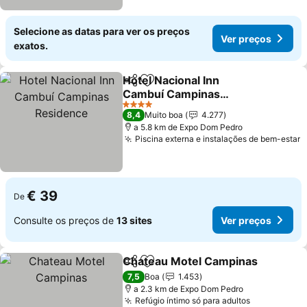
Selecione as datas para ver os preços
Ver preços
exatos.
Hotel Nacional Inn
Partilhar
Adicionar aos favoritos
Cambuí Campinas
Residence
4 Estrelas
8,4
Muito boa
4.277
a 5.8 km de Expo Dom Pedro
Piscina externa e instalações de bem-estar
€ 39
De
Consulte os preços de
13 sites
Ver preços
Chateau Motel Campinas
Partilhar
Adicionar aos favoritos
7,5
Boa
1.453
a 2.3 km de Expo Dom Pedro
Refúgio íntimo só para adultos