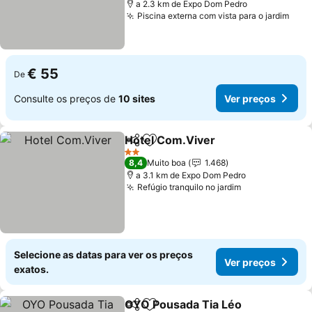
a 2.3 km de Expo Dom Pedro
Piscina externa com vista para o jardim
€ 55
De
Consulte os preços de
10 sites
Ver preços
Hotel Com.Viver
Partilhar
Adicionar aos favoritos
2 Estrelas
8,4
Muito boa
1.468
a 3.1 km de Expo Dom Pedro
Refúgio tranquilo no jardim
Selecione as datas para ver os preços
Ver preços
exatos.
OYO Pousada Tia Léo
Partilhar
Adicionar aos favoritos