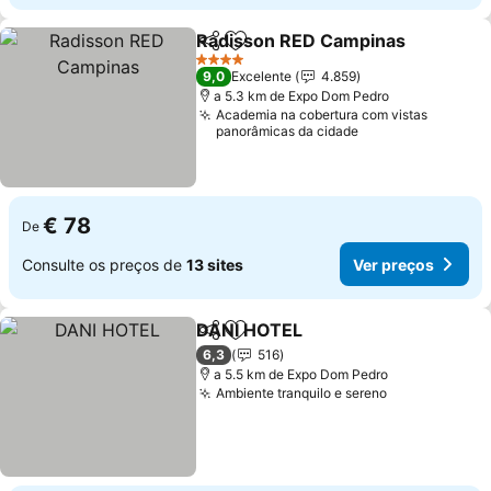
Radisson RED Campinas
Partilhar
Adicionar aos favoritos
4 Estrelas
9,0
Excelente
4.859
a 5.3 km de Expo Dom Pedro
Academia na cobertura com vistas
panorâmicas da cidade
€ 78
De
Consulte os preços de
13 sites
Ver preços
DANI HOTEL
Partilhar
Adicionar aos favoritos
6,3
516
a 5.5 km de Expo Dom Pedro
Ambiente tranquilo e sereno