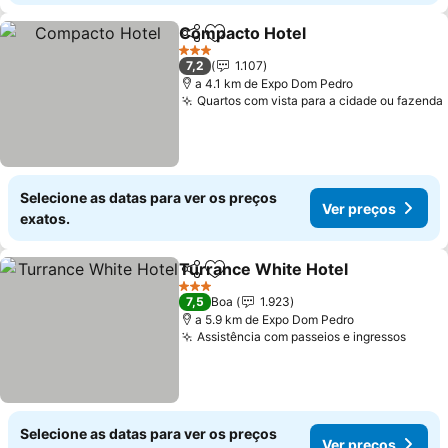
Compacto Hotel
Partilhar
Adicionar aos favoritos
3 Estrelas
7,2
1.107
a 4.1 km de Expo Dom Pedro
Quartos com vista para a cidade ou fazenda
Selecione as datas para ver os preços
Ver preços
exatos.
Turrance White Hotel
Partilhar
Adicionar aos favoritos
3 Estrelas
7,5
Boa
1.923
a 5.9 km de Expo Dom Pedro
Assistência com passeios e ingressos
Selecione as datas para ver os preços
Ver preços