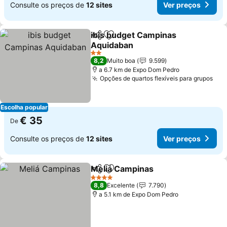
Consulte os preços de
12 sites
Ver preços
ibis budget Campinas
Partilhar
Adicionar aos favoritos
Aquidaban
2 Estrelas
8,2
Muito boa
9.599
a 6.7 km de Expo Dom Pedro
Opções de quartos flexíveis para grupos
Escolha popular
€ 35
De
Consulte os preços de
12 sites
Ver preços
Meliá Campinas
Partilhar
Adicionar aos favoritos
4 Estrelas
8,8
Excelente
7.790
a 5.1 km de Expo Dom Pedro