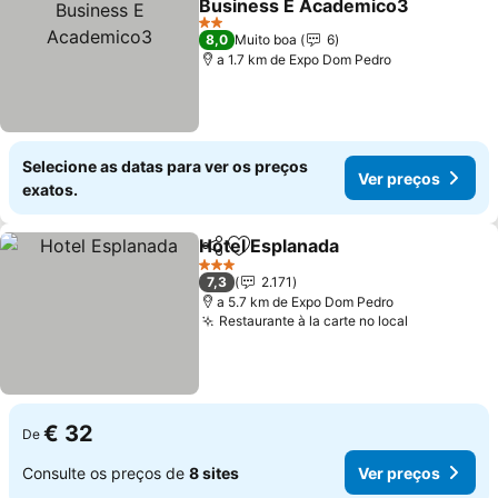
Business E Academico3
2 Estrelas
8,0
Muito boa
6
a 1.7 km de Expo Dom Pedro
Selecione as datas para ver os preços
Ver preços
exatos.
Hotel Esplanada
Partilhar
Adicionar aos favoritos
3 Estrelas
7,3
2.171
a 5.7 km de Expo Dom Pedro
Restaurante à la carte no local
€ 32
De
Consulte os preços de
8 sites
Ver preços