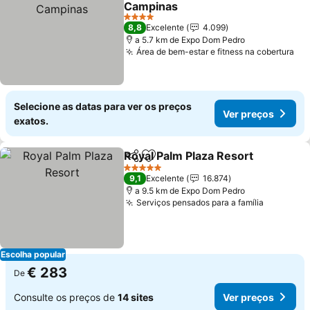
Campinas
4 Estrelas
8,8
Excelente
4.099
a 5.7 km de Expo Dom Pedro
Área de bem-estar e fitness na cobertura
Selecione as datas para ver os preços
Ver preços
exatos.
Royal Palm Plaza Resort
Partilhar
Adicionar aos favoritos
5 Estrelas
9,1
Excelente
16.874
a 9.5 km de Expo Dom Pedro
Serviços pensados para a família
Escolha popular
€ 283
De
Consulte os preços de
14 sites
Ver preços