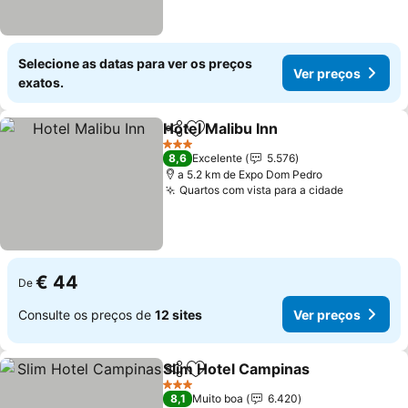
Selecione as datas para ver os preços
Ver preços
exatos.
Hotel Malibu Inn
Partilhar
Adicionar aos favoritos
3 Estrelas
8,6
Excelente
5.576
a 5.2 km de Expo Dom Pedro
Quartos com vista para a cidade
€ 44
De
Consulte os preços de
12 sites
Ver preços
Slim Hotel Campinas
Partilhar
Adicionar aos favoritos
3 Estrelas
8,1
Muito boa
6.420