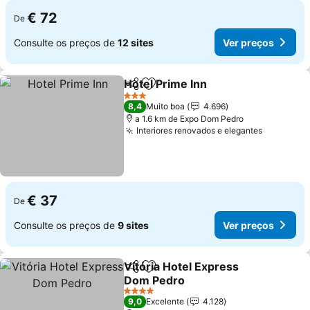
€ 72
De
Consulte os preços de
12 sites
Ver preços
Hotel Prime Inn
Partilhar
Adicionar aos favoritos
3 Estrelas
8,4
Muito boa
4.696
a 1.6 km de Expo Dom Pedro
Interiores renovados e elegantes
€ 37
De
Consulte os preços de
9 sites
Ver preços
Vitória Hotel Express
Partilhar
Adicionar aos favoritos
Dom Pedro
4 Estrelas
9,0
Excelente
4.128