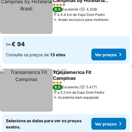
Campinas by Hotelaria
Brasil
4 Estrelas
9,3
Excelente
4.208
a 4.4 km de Expo Dom Pedro
Andar exclusivo para mulheres
€ 94
De
Consulte os preços de
13 sites
Ver preços
Transamerica Fit
Partilhar
Adicionar aos favoritos
Campinas
3 Estrelas
8,5
Excelente
5.477
a 5.2 km de Expo Dom Pedro
Academia bem equipada
Selecione as datas para ver os preços
Ver preços
exatos.