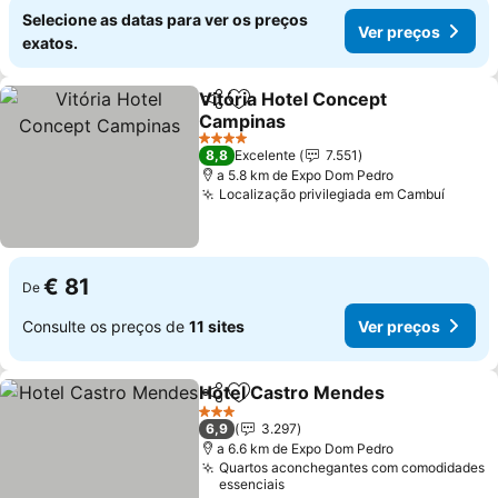
Selecione as datas para ver os preços
Ver preços
exatos.
Vitória Hotel Concept
Partilhar
Adicionar aos favoritos
Campinas
4 Estrelas
8,8
Excelente
7.551
a 5.8 km de Expo Dom Pedro
Localização privilegiada em Cambuí
€ 81
De
Consulte os preços de
11 sites
Ver preços
Hotel Castro Mendes
Partilhar
Adicionar aos favoritos
3 Estrelas
6,9
3.297
a 6.6 km de Expo Dom Pedro
Quartos aconchegantes com comodidades
essenciais