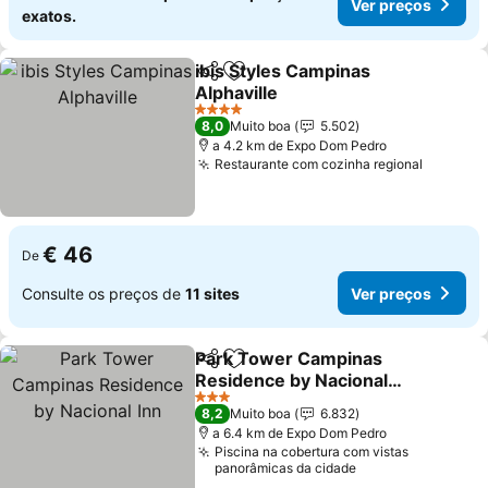
Ver preços
exatos.
ibis Styles Campinas
Partilhar
Adicionar aos favoritos
Alphaville
4 Estrelas
8,0
Muito boa
5.502
a 4.2 km de Expo Dom Pedro
Restaurante com cozinha regional
€ 46
De
Consulte os preços de
11 sites
Ver preços
Park Tower Campinas
Partilhar
Adicionar aos favoritos
Residence by Nacional
Inn
3 Estrelas
8,2
Muito boa
6.832
a 6.4 km de Expo Dom Pedro
Piscina na cobertura com vistas
panorâmicas da cidade