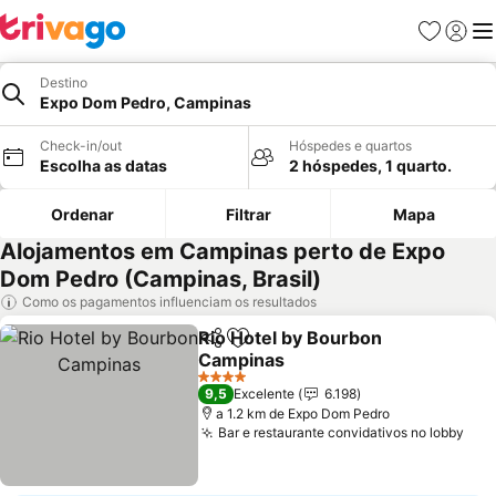
Favoritos
Iniciar
Me
Destino
Expo Dom Pedro, Campinas
Check-in/out
Hóspedes e quartos
Escolha as datas
2 hóspedes, 1 quarto.
Ordenar
Filtrar
Mapa
Alojamentos em Campinas perto de Expo
Dom Pedro (Campinas, Brasil)
Como os pagamentos influenciam os resultados
Rio Hotel by Bourbon
Partilhar
Adicionar aos favoritos
Campinas
4 Estrelas
9,5
Excelente
6.198
a 1.2 km de Expo Dom Pedro
Bar e restaurante convidativos no lobby