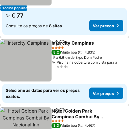
Escolha popular
€ 77
De
Consulte os preços de
8 sites
Ver preços
Intercity Campinas
Partilhar
Adicionar aos favoritos
4 Estrelas
8,2
Muito boa
4.835
a 6.6 km de Expo Dom Pedro
Piscina na cobertura com vista para a
cidade
Selecione as datas para ver os preços
Ver preços
exatos.
Hotel Golden Park
Partilhar
Adicionar aos favoritos
Campinas Cambuí By
Nacional Inn
4 Estrelas
8,3
Muito boa
4.467