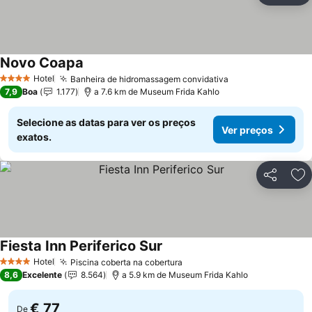
Novo Coapa
Ver preços
Hotel
Banheira de hidromassagem convidativa
Ver preços
4 Estrelas
7,9
Boa
1.177
a 7.6 km de Museum Frida Kahlo
Selecione as datas para ver os preços
Ver preços
exatos.
Partilhar
Ad
Fiesta Inn Periferico Sur
Ver preços
Hotel
Piscina coberta na cobertura
Ver preços
4 Estrelas
8,6
Excelente
8.564
a 5.9 km de Museum Frida Kahlo
€ 77
De