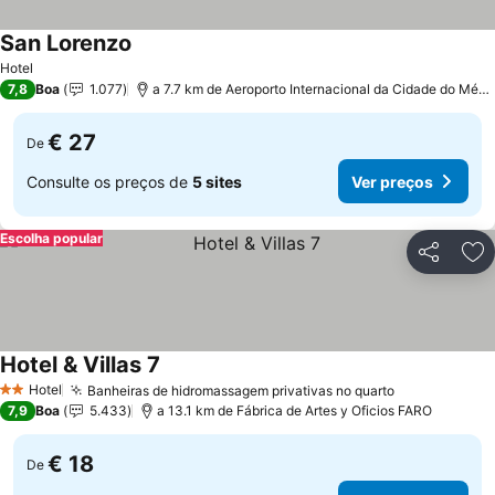
San Lorenzo
Ver preços
Hotel
7,8
Boa
1.077
a 7.7 km de Aeroporto Internacional da Cidade do Méxi
€ 27
De
Consulte os preços de
5 sites
Ver preços
Escolha popular
Partilhar
Ad
Hotel & Villas 7
Ver preços
Hotel
Banheiras de hidromassagem privativas no quarto
Ver preços
2 Estrelas
7,9
Boa
5.433
a 13.1 km de Fábrica de Artes y Oficios FARO
€ 18
De