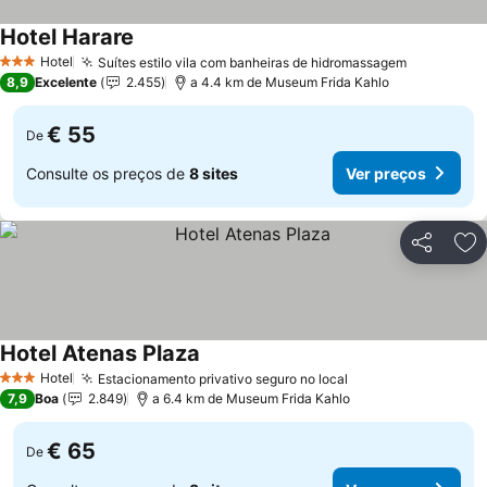
Hotel Harare
Ver preços
Hotel
Suítes estilo vila com banheiras de hidromassagem
Ver preço
3 Estrelas
8,9
Excelente
2.455
a 4.4 km de Museum Frida Kahlo
€ 55
De
Consulte os preços de
8 sites
Ver preços
Partilhar
Ad
Hotel Atenas Plaza
Ver preços
Hotel
Estacionamento privativo seguro no local
Ver preços
3 Estrelas
7,9
Boa
2.849
a 6.4 km de Museum Frida Kahlo
€ 65
De