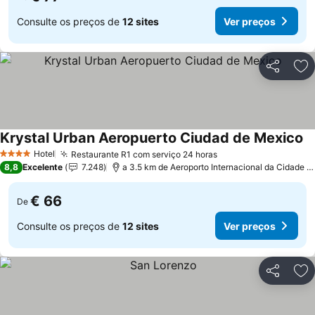
Consulte os preços de
12 sites
Ver preços
Partilhar
Ad
Krystal Urban Aeropuerto Ciudad de Mexico
Ve
Hotel
Restaurante R1 com serviço 24 horas
Ver preços
4 Estrelas
8,8
Excelente
7.248
a 3.5 km de Aeroporto Internacional da Cidade d
€ 66
De
Consulte os preços de
12 sites
Ver preços
Partilhar
Ad