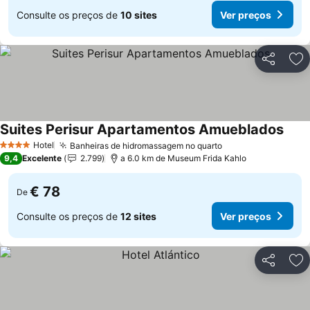
Consulte os preços de
10 sites
Ver preços
Partilhar
Ad
Suites Perisur Apartamentos Amueblados
Ver 
Hotel
Banheiras de hidromassagem no quarto
Ver preços
4 Estrelas
9,4
Excelente
2.799
a 6.0 km de Museum Frida Kahlo
€ 78
De
Consulte os preços de
12 sites
Ver preços
Partilhar
Ad