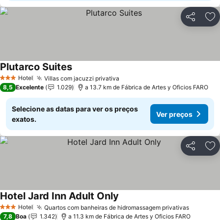
Partilhar
Ad
Plutarco Suites
Ver preços
Hotel
Villas com jacuzzi privativa
Ver preços
3 Estrelas
8,5
Excelente
1.029
a 13.7 km de Fábrica de Artes y Oficios FARO
Selecione as datas para ver os preços
Ver preços
exatos.
Partilhar
Ad
Hotel Jard Inn Adult Only
Ver preços
Hotel
Quartos com banheiras de hidromassagem privativas
Ver pre
3 Estrelas
7,8
Boa
1.342
a 11.3 km de Fábrica de Artes y Oficios FARO