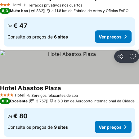
Ver preço
Hotel
Terraços privativos nos quartos
Ver preços
3 Estrelas
8,3
Muito boa
832
a 11.8 km de Fábrica de Artes y Oficios FARO
€ 47
De
Consulte os preços de
6 sites
Ver preços
Partilhar
Ad
Hotel Abastos Plaza
Ver preços
Hotel
Serviços relaxantes de spa
Ver preços
4 Estrelas
8,9
Excelente
3.757
a 6.0 km de Aeroporto Internacional da Cidade 
€ 80
De
Consulte os preços de
9 sites
Ver preços