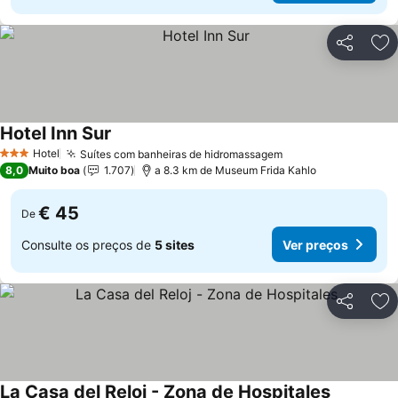
Partilhar
Ad
Hotel Inn Sur
Ver preços
Hotel
Suítes com banheiras de hidromassagem
Ver preços
3 Estrelas
8,0
Muito boa
1.707
a 8.3 km de Museum Frida Kahlo
€ 45
De
Consulte os preços de
5 sites
Ver preços
Partilhar
Ad
La Casa del Reloj - Zona de Hospitales