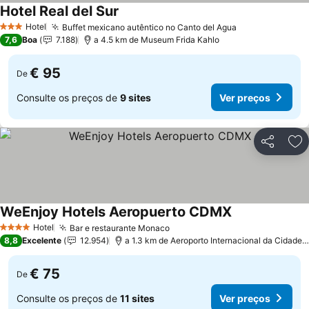
Hotel Real del Sur
Ver preços
Hotel
Buffet mexicano autêntico no Canto del Agua
Ver preços
3 Estrelas
7,6
Boa
7.188
a 4.5 km de Museum Frida Kahlo
€ 95
De
Consulte os preços de
9 sites
Ver preços
Partilhar
Ad
WeEnjoy Hotels Aeropuerto CDMX
Ver preços
Hotel
Bar e restaurante Monaco
Ver preços
4 Estrelas
8,8
Excelente
12.954
a 1.3 km de Aeroporto Internacional da Cidade 
€ 75
De
Consulte os preços de
11 sites
Ver preços