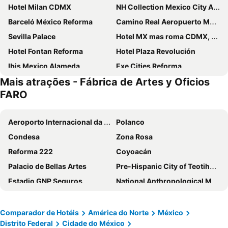
Hotel Milan CDMX
NH Collection Mexico City Airport T2
Barceló México Reforma
Camino Real Aeropuerto Mexico
Sevilla Palace
Hotel MX mas roma CDMX, Trademark Collection by Wyndham
Hotel Fontan Reforma
Hotel Plaza Revolución
Ibis Mexico Alameda
Exe Cities Reforma
Mais atrações - Fábrica de Artes y Oficios
Ibis Styles Mexico Reforma
NH Collection Mexico City Centro Histórico
FARO
Hotel & Villas 7
Cadillac Hotel Boutique
Fiesta Americana Reforma
Hotel Geneve Mexico City
Aeroporto Internacional da Cidade do México
Polanco
Hotel & Suites PF
Hotel Templo Mayor
Condesa
Zona Rosa
Hotel MX condesa CDMX, Trademark Collection by Wyndham
Hotel Imperial Reforma
Reforma 222
Coyoacán
Hotel Benidorm
Hotel Canada Central
Palacio de Bellas Artes
Pre-Hispanic City of Teotihuacan
Hotel Royal Reforma
Hotel MX aeropuerto CDMX, Trademark Collection by Wyndham
Estadio GNP Seguros
National Anthropological Museum
Hotel Catedral
Krystal Urban Aeropuerto Ciudad de Mexico
Basilica de Guadalupe
Antara Polanco
Hotel Century Reforma
Hotel MX zócalo
Toluca - Barcelona SC - Copa Libertadores 2013
Mexico City International Airport
Comparador de Hotéis
América do Norte
México
Novotel Mexico City World Trade Center
Historico Central Hotel
Distrito Federal
Cidade do México
Álvaro Obregón
Fábrica de Artes y Oficios FARO