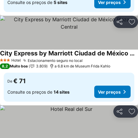
Consulte os preços de
5 sites
Ver preços
Partilhar
Ad
City Express by Marriott Ciudad de México Plaza Central
Ver preços
Hotel
Estacionamento seguro no local
Ver preços
3 Estrelas
8,2
Muito boa
3.809
a 6.8 km de Museum Frida Kahlo
€ 71
De
Consulte os preços de
14 sites
Ver preços
Partilhar
Ad