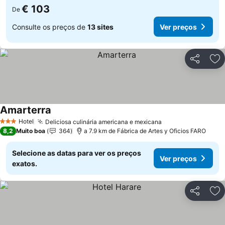
€ 103
De
Consulte os preços de
13 sites
Ver preços
Partilhar
Ad
Amarterra
Ver preços
Hotel
Deliciosa culinária americana e mexicana
Ver preços
3 Estrelas
8,2
Muito boa
364
a 7.9 km de Fábrica de Artes y Oficios FARO
Selecione as datas para ver os preços
Ver preços
exatos.
Partilhar
Ad