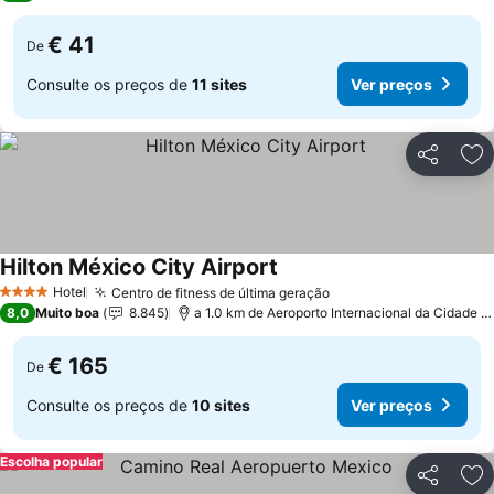
€ 41
De
Consulte os preços de
11 sites
Ver preços
Partilhar
Ad
Hilton México City Airport
Ver preços
Hotel
Centro de fitness de última geração
Ver preços
4 Estrelas
8,0
Muito boa
8.845
a 1.0 km de Aeroporto Internacional da Cidade d
€ 165
De
Consulte os preços de
10 sites
Ver preços
Escolha popular
Partilhar
Ad