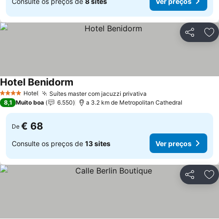
Consulte os preços de
8 sites
Ver preços
Partilhar
Ad
Hotel Benidorm
Ver preços
Hotel
Suítes master com jacuzzi privativa
Ver preços
4 Estrelas
8,1
Muito boa
6.550
a 3.2 km de Metropolitan Cathedral
€ 68
De
Consulte os preços de
13 sites
Ver preços
Partilhar
Ad