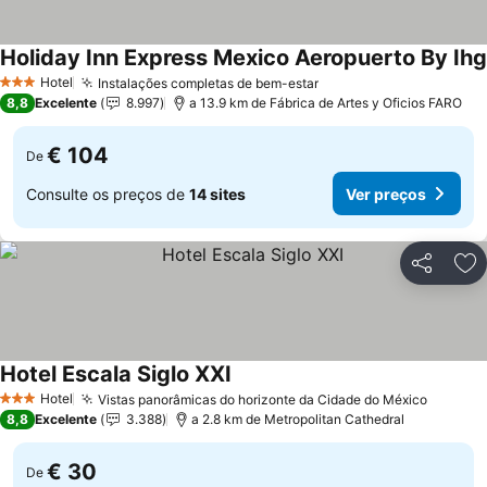
Holiday Inn Express Mexico Aeropuerto By Ihg
Hotel
Instalações completas de bem-estar
Ver preços
3 Estrelas
8,8
Excelente
8.997
a 13.9 km de Fábrica de Artes y Oficios FARO
€ 104
De
Consulte os preços de
14 sites
Ver preços
Partilhar
Ad
Hotel Escala Siglo XXI
Ver preços
Hotel
Vistas panorâmicas do horizonte da Cidade do México
Ver pr
3 Estrelas
8,8
Excelente
3.388
a 2.8 km de Metropolitan Cathedral
€ 30
De