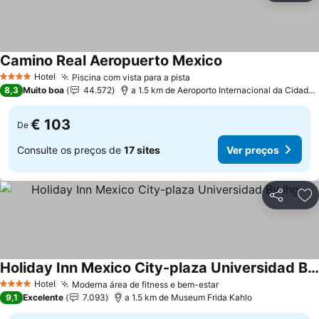
Camino Real Aeropuerto Mexico
Ver preços
Hotel
Piscina com vista para a pista
Ver preços
4 Estrelas
8,3
Muito boa
44.572
a 1.5 km de Aeroporto Internacional da Cidade
€ 103
De
Consulte os preços de
17 sites
Ver preços
Partilhar
Ad
Holiday Inn Mexico City-plaza Universidad By Ihg
Ver preços
Hotel
Moderna área de fitness e bem-estar
Ver preços
4 Estrelas
9,1
Excelente
7.093
a 1.5 km de Museum Frida Kahlo