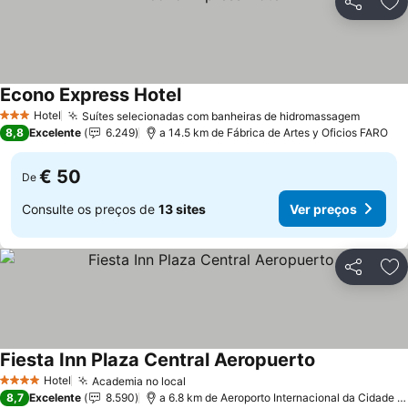
Partilhar
Ad
Econo Express Hotel
Ver preços
Hotel
Suítes selecionadas com banheiras de hidromassagem
Ver pr
3 Estrelas
8,8
Excelente
6.249
a 14.5 km de Fábrica de Artes y Oficios FARO
€ 50
De
Consulte os preços de
13 sites
Ver preços
Partilhar
Ad
Fiesta Inn Plaza Central Aeropuerto
Ver preços
Hotel
Academia no local
Ver preços
4 Estrelas
8,7
Excelente
8.590
a 6.8 km de Aeroporto Internacional da Cidade d