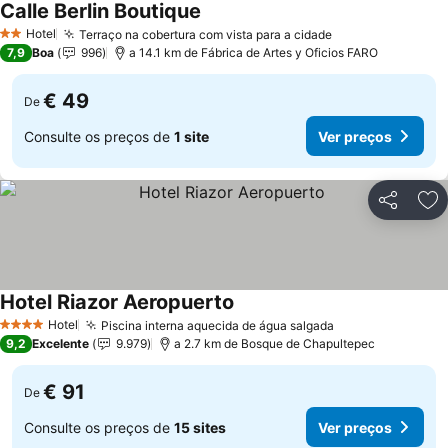
Calle Berlin Boutique
Ver preços
Hotel
Terraço na cobertura com vista para a cidade
Ver preços
2 Estrelas
7,9
Boa
996
a 14.1 km de Fábrica de Artes y Oficios FARO
€ 49
De
Consulte os preços de
1 site
Ver preços
Partilhar
Ad
Hotel Riazor Aeropuerto
Ver preços
Hotel
Piscina interna aquecida de água salgada
Ver preços
4 Estrelas
9,2
Excelente
9.979
a 2.7 km de Bosque de Chapultepec
€ 91
De
Consulte os preços de
15 sites
Ver preços