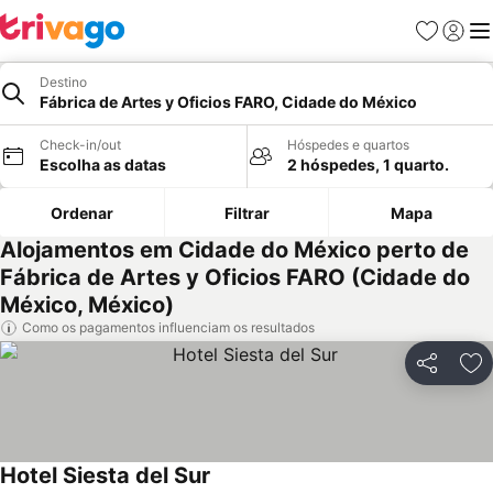
Favoritos
Iniciar
Me
Destino
Fábrica de Artes y Oficios FARO, Cidade do México
Check-in/out
Hóspedes e quartos
Escolha as datas
2 hóspedes, 1 quarto.
Ordenar
Filtrar
Mapa
Alojamentos em Cidade do México perto de
Fábrica de Artes y Oficios FARO (Cidade do
México, México)
Como os pagamentos influenciam os resultados
Partilhar
Ad
Hotel Siesta del Sur
Ver preços