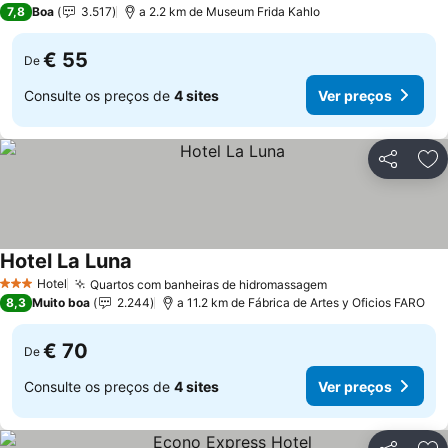
7,8
Boa
3.517
a 2.2 km de Museum Frida Kahlo
€ 55
De
Consulte os preços de
4 sites
Ver preços
Partilhar
Ad
Hotel La Luna
Ver preços
Hotel
Quartos com banheiras de hidromassagem
Ver preços
3 Estrelas
8,3
Muito boa
2.244
a 11.2 km de Fábrica de Artes y Oficios FARO
€ 70
De
Consulte os preços de
4 sites
Ver preços