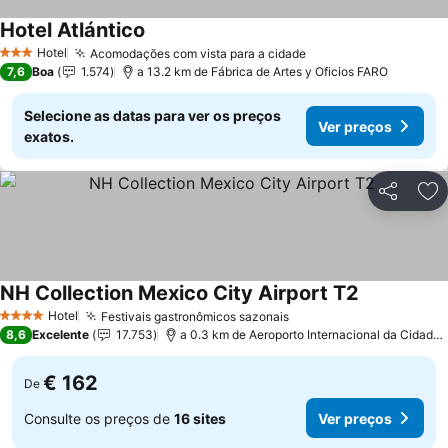
Hotel Atlántico
Ver preços
Hotel
Acomodações com vista para a cidade
Ver preços
3 Estrelas
7,6
Boa
1.574
a 13.2 km de Fábrica de Artes y Oficios FARO
Selecione as datas para ver os preços
Ver preços
exatos.
Partilhar
Ad
NH Collection Mexico City Airport T2
Ver preços
Hotel
Festivais gastronômicos sazonais
Ver preços
4 Estrelas
8,6
Excelente
17.753
a 0.3 km de Aeroporto Internacional da Cidade
€ 162
De
Consulte os preços de
16 sites
Ver preços