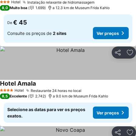
Hotel
Instalação relaxante de hidromassagem
Ver preços
3 Estrelas
8,0
Muito boa
1.699
a 12.3 km de Museum Frida Kahlo
€ 45
De
Consulte os preços de
2 sites
Ver preços
Partilhar
Ad
Hotel Amala
Ver preços
Hotel
Restaurante 24 horas no local
Ver preços
4 Estrelas
8,5
Excelente
2.742
a 9.0 km de Museum Frida Kahlo
Selecione as datas para ver os preços
Ver preços
exatos.
Partilhar
Ad