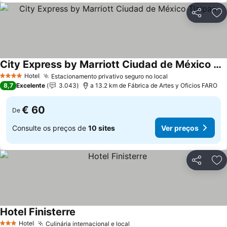
Partilhar
Ad
City Express by Marriott Ciudad de México Tlalpan
Ver preços
Hotel
Estacionamento privativo seguro no local
Ver preços
4 Estrelas
8,7
Excelente
3.043
a 13.2 km de Fábrica de Artes y Oficios FARO
€ 60
De
Consulte os preços de
10 sites
Ver preços
Partilhar
Ad
Hotel Finisterre
Ver preços
Hotel
Culinária internacional e local
Ver preços
3 Estrelas