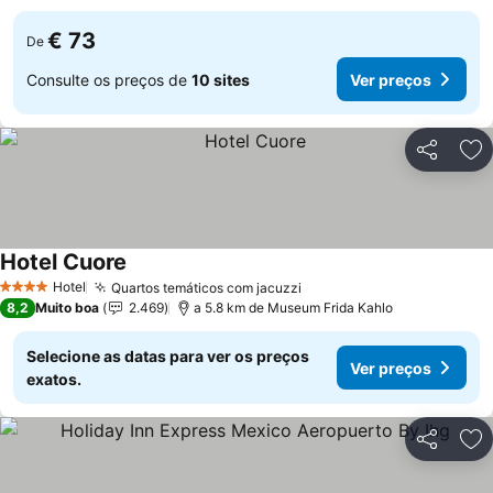
€ 73
De
Consulte os preços de
10 sites
Ver preços
Partilhar
Ad
Hotel Cuore
Ver preços
Hotel
Quartos temáticos com jacuzzi
Ver preços
4 Estrelas
8,2
Muito boa
2.469
a 5.8 km de Museum Frida Kahlo
Selecione as datas para ver os preços
Ver preços
exatos.
Partilhar
Ad