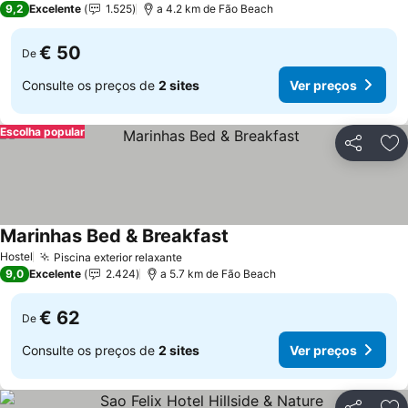
9,2
Excelente
1.525
a 4.2 km de Fão Beach
€ 50
De
Consulte os preços de
2 sites
Ver preços
Escolha popular
Partilhar
Ad
Marinhas Bed & Breakfast
Hostel
Piscina exterior relaxante
9,0
Excelente
2.424
a 5.7 km de Fão Beach
€ 62
De
Consulte os preços de
2 sites
Ver preços