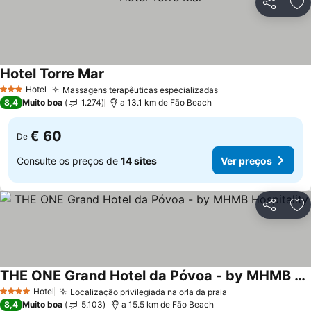
Partilhar
Ad
Hotel Torre Mar
Hotel
Massagens terapêuticas especializadas
3 Estrelas
8,4
Muito boa
1.274
a 13.1 km de Fão Beach
€ 60
De
Consulte os preços de
14 sites
Ver preços
Partilhar
Ad
THE ONE Grand Hotel da Póvoa - by MHMB Hospitality
Hotel
Localização privilegiada na orla da praia
4 Estrelas
8,4
Muito boa
5.103
a 15.5 km de Fão Beach