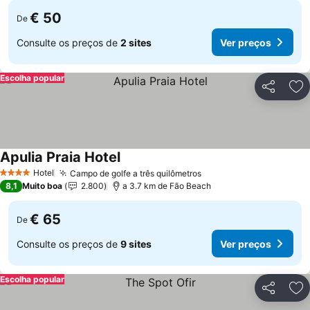
€ 50
De
Consulte os preços de
2 sites
Ver preços
Escolha popular
Partilhar
Ad
Apulia Praia Hotel
Hotel
Campo de golfe a três quilômetros
4 Estrelas
8,1
Muito boa
2.800
a 3.7 km de Fão Beach
€ 65
De
Consulte os preços de
9 sites
Ver preços
Escolha popular
Partilhar
Ad