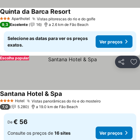
Quinta da Barca Resort
Aparthotel
Vistas pitorescas do rio e do golfe
3 Estrelas
9,3
Excelente
16
a 2.6 km de Fão Beach
Selecione as datas para ver os preços
Ver preços
exatos.
Escolha popular
Partilhar
Ad
Santana Hotel & Spa
Hotel
Vistas panorâmicas do rio e do mosteiro
4 Estrelas
7,0
5.280
a 19.0 km de Fão Beach
€ 56
De
Consulte os preços de
16 sites
Ver preços