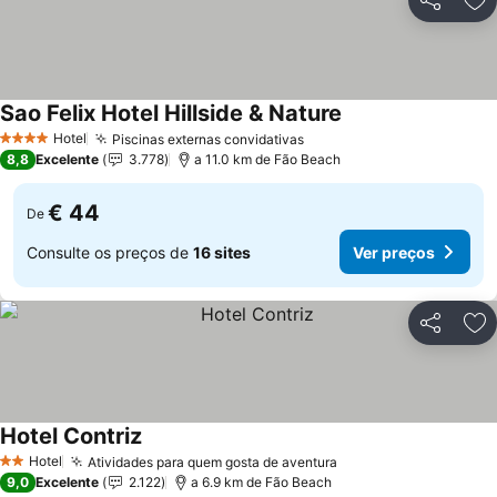
Partilhar
Ad
Sao Felix Hotel Hillside & Nature
Hotel
Piscinas externas convidativas
4 Estrelas
8,8
Excelente
3.778
a 11.0 km de Fão Beach
€ 44
De
Consulte os preços de
16 sites
Ver preços
Partilhar
Ad
Hotel Contriz
Hotel
Atividades para quem gosta de aventura
2 Estrelas
9,0
Excelente
2.122
a 6.9 km de Fão Beach