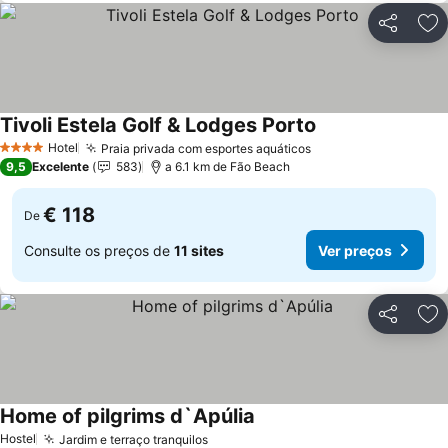
Partilhar
Ad
Tivoli Estela Golf & Lodges Porto
Hotel
Praia privada com esportes aquáticos
4 Estrelas
9,5
Excelente
583
a 6.1 km de Fão Beach
€ 118
De
Consulte os preços de
11 sites
Ver preços
Partilhar
Ad
Home of pilgrims d`Apúlia
Hostel
Jardim e terraço tranquilos