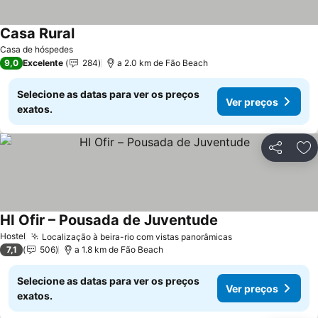
Casa Rural
Casa de hóspedes
9,0
Excelente
284
a 2.0 km de Fão Beach
Selecione as datas para ver os preços
Ver preços
exatos.
Partilhar
Ad
HI Ofir – Pousada de Juventude
Hostel
Localização à beira-rio com vistas panorâmicas
7,1
506
a 1.8 km de Fão Beach
Selecione as datas para ver os preços
Ver preços
exatos.