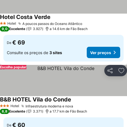
Hotel Costa Verde
Hotel
A poucos passos do Oceano Atlântico
2 Estrelas
9,0
Excelente
3.927
a 14.6 km de Fão Beach
€ 69
De
Consulte os preços de
3 sites
Ver preços
Escolha popular
Partilhar
Ad
B&B HOTEL Vila do Conde
Hotel
Infraestrutura moderna e nova
3 Estrelas
8,8
Excelente
3.371
a 17.7 km de Fão Beach
€ 60
De