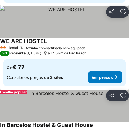
Partilhar
Ad
WE ARE HOSTEL
Hostel
Cozinha compartilhada bem equipada
2 Estrelas
9,1
Excelente
384
a 14.5 km de Fão Beach
€ 77
De
Consulte os preços de
2 sites
Ver preços
Escolha popular
Partilhar
Ad
In Barcelos Hostel & Guest House