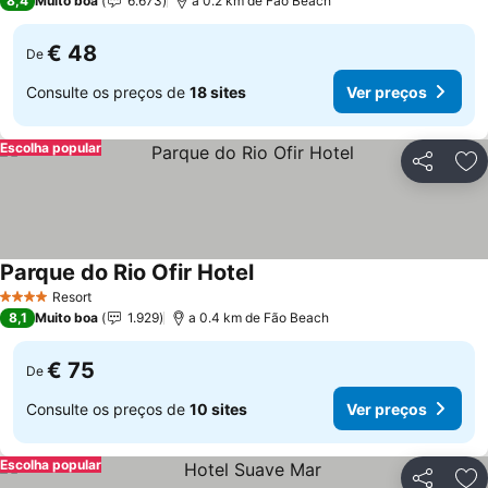
8,4
Muito boa
6.673
a 0.2 km de Fão Beach
€ 48
De
Consulte os preços de
18 sites
Ver preços
Escolha popular
Partilhar
Ad
Parque do Rio Ofir Hotel
Resort
4 Estrelas
8,1
Muito boa
1.929
a 0.4 km de Fão Beach
€ 75
De
Consulte os preços de
10 sites
Ver preços
Escolha popular