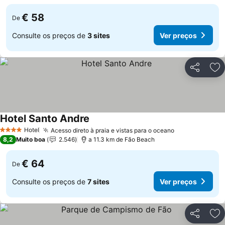
€ 58
De
Consulte os preços de
3 sites
Ver preços
Partilhar
Ad
Hotel Santo Andre
Hotel
Acesso direto à praia e vistas para o oceano
4 Estrelas
8,2
Muito boa
2.546
a 11.3 km de Fão Beach
€ 64
De
Consulte os preços de
7 sites
Ver preços
Partilhar
Ad