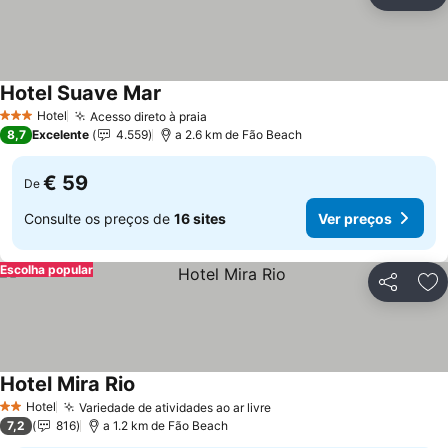
Partilhar
Ad
Hotel Suave Mar
Hotel
Acesso direto à praia
3 Estrelas
8,7
Excelente
4.559
a 2.6 km de Fão Beach
€ 59
De
Consulte os preços de
16 sites
Ver preços
Escolha popular
Partilhar
Ad
Hotel Mira Rio
Hotel
Variedade de atividades ao ar livre
2 Estrelas
7,2
816
a 1.2 km de Fão Beach