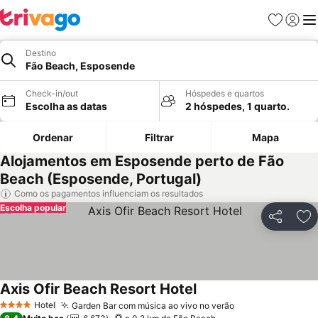
Favoritos
Iniciar
Me
Destino
Fão Beach, Esposende
Check-in/out
Hóspedes e quartos
Escolha as datas
2 hóspedes, 1 quarto.
Ordenar
Filtrar
Mapa
Alojamentos em Esposende perto de Fão
Beach (Esposende, Portugal)
Como os pagamentos influenciam os resultados
Escolha popular
Partilhar
Ad
Axis Ofir Beach Resort Hotel
Hotel
Garden Bar com música ao vivo no verão
4 Estrelas