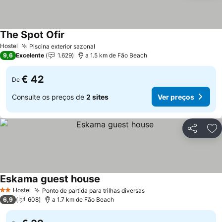
The Spot Ofir
Hostel
Piscina exterior sazonal
9,6
Excelente
1.629
a 1.5 km de Fão Beach
€ 42
De
Consulte os preços de
2 sites
Ver preços
Partilhar
Ad
Eskama guest house
Hostel
Ponto de partida para trilhas diversas
2 Estrelas
6,9
608
a 1.7 km de Fão Beach