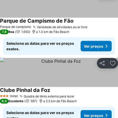
Parque de Campismo de Fão
Parque de campismo
Variedade de atividades ao ar livre
7,8
Boa
1.655
a 1.3 km de Fão Beach
Selecione as datas para ver os preços
Ver preços
exatos.
Partilhar
Ad
Clube Pinhal da Foz
Hotel
Quadra de tênis externa para lazer
3 Estrelas
8,5
Excelente
587
a 2.5 km de Fão Beach
Selecione as datas para ver os preços
Ver preços