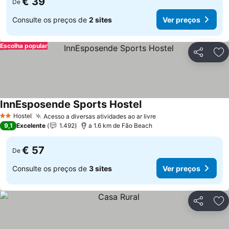
€ 39
De
Consulte os preços de
2 sites
Ver preços
Escolha popular
Partilhar
Ad
InnEsposende Sports Hostel
Hostel
Acesso a diversas atividades ao ar livre
2 Estrelas
9,1
Excelente
1.492
a 1.6 km de Fão Beach
€ 57
De
Consulte os preços de
3 sites
Ver preços
Partilhar
Ad