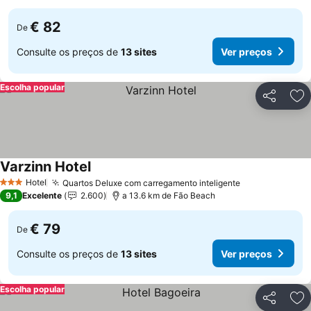
€ 82
De
Consulte os preços de
13 sites
Ver preços
Escolha popular
Partilhar
Ad
Varzinn Hotel
Hotel
Quartos Deluxe com carregamento inteligente
3 Estrelas
9,1
Excelente
2.600
a 13.6 km de Fão Beach
€ 79
De
Consulte os preços de
13 sites
Ver preços
Escolha popular
Partilhar
Ad