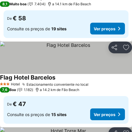
4 Estrelas
8,1
Muito boa
7.404
a 14.1 km de Fão Beach
€ 58
De
Consulte os preços de
19 sites
Ver preços
Partilhar
Ad
Flag Hotel Barcelos
Hotel
Estacionamento conveniente no local
3 Estrelas
7,6
Boa
1.182
a 14.2 km de Fão Beach
€ 47
De
Consulte os preços de
15 sites
Ver preços