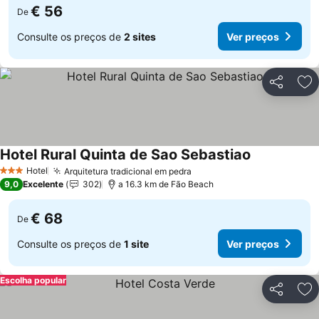
€ 56
De
Consulte os preços de
2 sites
Ver preços
Partilhar
Ad
Hotel Rural Quinta de Sao Sebastiao
Hotel
Arquitetura tradicional em pedra
3 Estrelas
9,0
Excelente
302
a 16.3 km de Fão Beach
€ 68
De
Consulte os preços de
1 site
Ver preços
Escolha popular
Partilhar
Ad