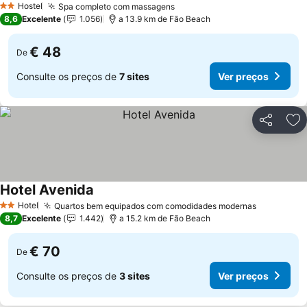
Hostel
Spa completo com massagens
2 Estrelas
8,6
Excelente
1.056
a 13.9 km de Fão Beach
€ 48
De
Consulte os preços de
7 sites
Ver preços
Partilhar
Ad
Hotel Avenida
Hotel
Quartos bem equipados com comodidades modernas
2 Estrelas
8,7
Excelente
1.442
a 15.2 km de Fão Beach
€ 70
De
Consulte os preços de
3 sites
Ver preços