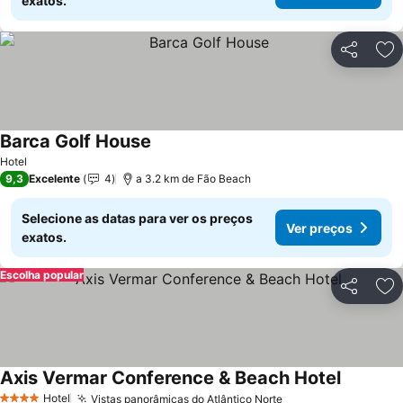
exatos.
Partilhar
Ad
Barca Golf House
Hotel
9,3
Excelente
4
a 3.2 km de Fão Beach
Selecione as datas para ver os preços
Ver preços
exatos.
Escolha popular
Partilhar
Ad
Axis Vermar Conference & Beach Hotel
Hotel
Vistas panorâmicas do Atlântico Norte