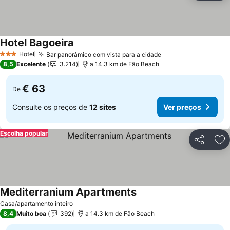
Hotel Bagoeira
Hotel
Bar panorâmico com vista para a cidade
3 Estrelas
8,5
Excelente
3.214
a 14.3 km de Fão Beach
€ 63
De
Consulte os preços de
12 sites
Ver preços
Escolha popular
Partilhar
Ad
Mediterranium Apartments
Casa/apartamento inteiro
8,4
Muito boa
392
a 14.3 km de Fão Beach