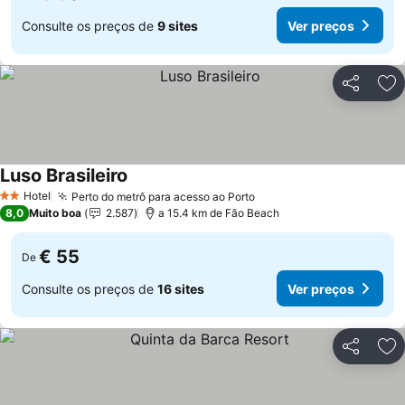
Consulte os preços de
9 sites
Ver preços
Partilhar
Ad
Luso Brasileiro
Hotel
Perto do metrô para acesso ao Porto
2 Estrelas
8,0
Muito boa
2.587
a 15.4 km de Fão Beach
€ 55
De
Consulte os preços de
16 sites
Ver preços
Partilhar
Ad