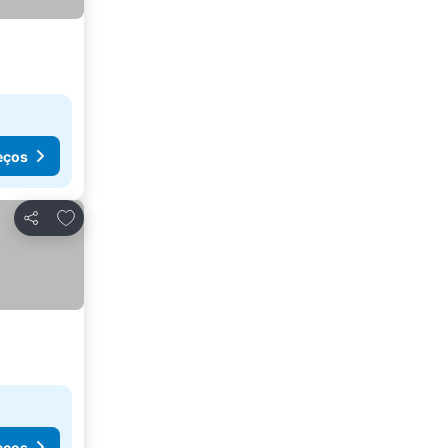
eços
Adicionar aos favoritos
Partilhar
eços