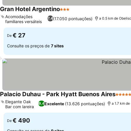
Gran Hotel Argentino
3 Estrelas
Ver preços
Acomodações
(17.050 pontuações)
7,4
a 0.5 km de Obelis
familiares versáteis
Ver preços
€ 27
De
Consulte os preços de
7 sites
Palacio Duhau - Park Hyatt Buenos Aires
5 Estre
Elegante Oak
Excelente
(13.626 pontuações)
9,4
a 1.7 km de
Bar com lareira
Ver preços
€ 490
De
Consulte os preços de
9 sites