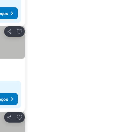
eços
Adicionar aos favoritos
Partilhar
eços
Adicionar aos favoritos
Partilhar