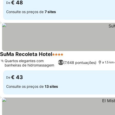
€ 48
De
Consulte os preços de
7 sites
SuMa Recoleta Hotel
4 Estrelas
Ver preços
Quartos elegantes com
(7.648 pontuações)
6,9
a 1.5 km
banheiras de hidromassagem
Ver preços
€ 43
De
Consulte os preços de
13 sites