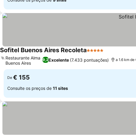
Sofitel Buenos Aires Recoleta
5 Estrelas
Ver preços
Restaurante Alma
Excelente
(7.433 pontuações)
9,2
a 1.6 km de
Buenos Aires
Ver preços
€ 155
De
Consulte os preços de
11 sites