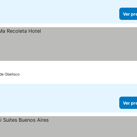
Ver pr
 de Obelisco
Ver pr