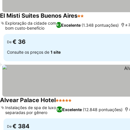
El Misti Suites Buenos Aires
2 Estrelas
Ver preços
Exploração da cidade com
Excelente
(1.348 pontuações)
9,1
a 
bom custo-benefício
Ver preços
€ 36
De
Consulte os preços de
1 site
Alvear Palace Hotel
5 Estrelas
Ver preços
Instalações de spa de luxo
Excelente
(12.848 pontuações)
9,4
separadas por gênero
Ver preços
€ 384
De