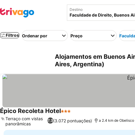
Destino
Filtros
Ordenar por
Preço
Faculda
Alojamentos em Buenos Air
Aires, Argentina)
Épico Recoleta Hotel
3 Estrelas
Ver preços
Terraço com vistas
(3.072 pontuações)
7,3
a 2.4 km de Obelisco
panorâmicas
Ver preços