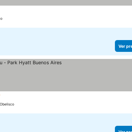
co
Ver pr
las
Ver preços
 Obelisco
Ver pr