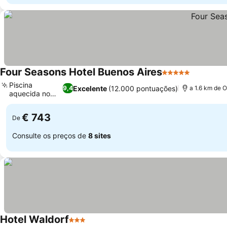
Four Seasons Hotel Buenos Aires
5 Estrelas
Ver preç
Piscina
Excelente
(12.000 pontuações)
9,4
a 1.6 km de O
aquecida no
Ver preços
jardim
€ 743
De
Consulte os preços de
8 sites
Hotel Waldorf
3 Estrelas
Ver preços