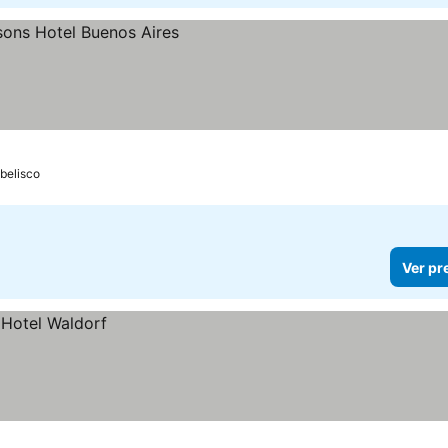
os
belisco
Ver pr