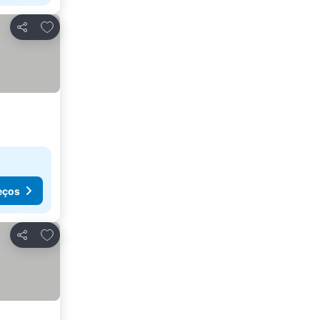
Adicionar aos favoritos
Partilhar
eços
Adicionar aos favoritos
Partilhar