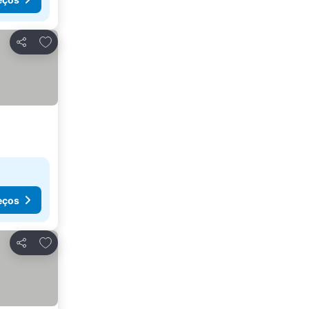
Adicionar aos favoritos
Partilhar
eços
Adicionar aos favoritos
Partilhar