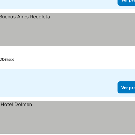
 Obelisco
Ver pr