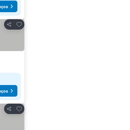
eços
Adicionar aos favoritos
Partilhar
eços
Adicionar aos favoritos
Partilhar