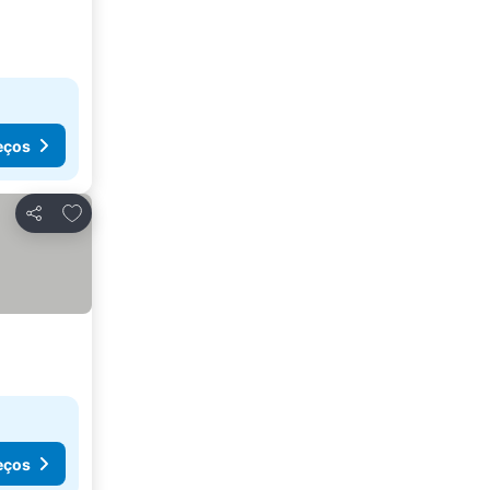
eços
Adicionar aos favoritos
Partilhar
eços