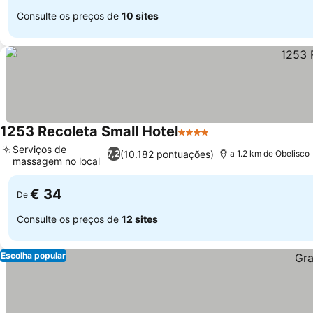
Consulte os preços de
10 sites
1253 Recoleta Small Hotel
4 Estrelas
Ver preços
Serviços de
(10.182 pontuações)
7,2
a 1.2 km de Obelisco
massagem no local
Ver preços
€ 34
De
Consulte os preços de
12 sites
Escolha popular