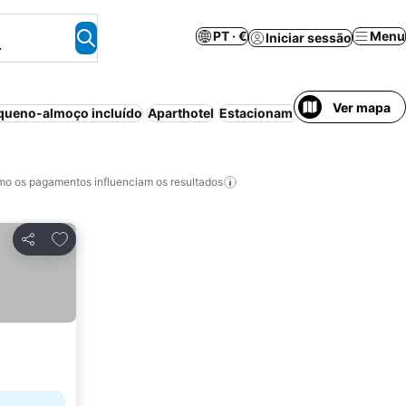
PT · €
Menu
Iniciar sessão
.
Ver mapa
queno-almoço incluído
Aparthotel
Estacionamento
Wi-fi
Piscin
o os pagamentos influenciam os resultados
Adicionar aos favoritos
Partilhar