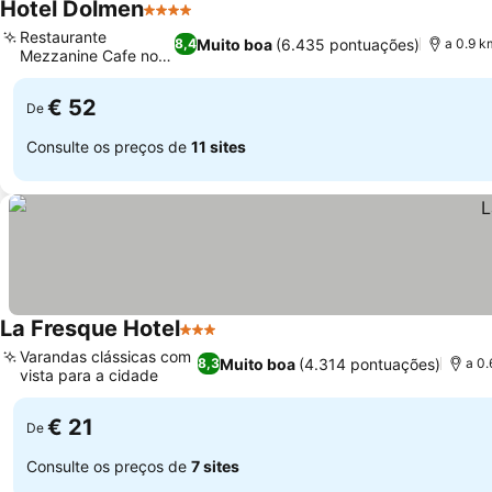
Hotel Dolmen
4 Estrelas
Ver preços
Restaurante
Muito boa
(6.435 pontuações)
8,4
a 0.9 k
Mezzanine Cafe no
Ver preços
local
€ 52
De
Consulte os preços de
11 sites
La Fresque Hotel
3 Estrelas
Ver preços
Varandas clássicas com
Muito boa
(4.314 pontuações)
8,3
a 0.
vista para a cidade
Ver preços
€ 21
De
Consulte os preços de
7 sites