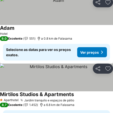
Partilhar
Ad
Adam
Hotel
9,0
Excelente
551
a 0.8 km de Falasarna
Selecione as datas para ver os preços
Ver preços
exatos.
Partilhar
Ad
Mirtilos Studios & Apartments
Aparthotel
Jardim tranquilo e espaços de pátio
1 Estrelas
8,7
Excelente
1.452
a 6.8 km de Falasarna