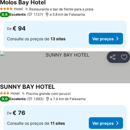
Molos Bay Hotel
Hotel
Restaurante e bar de frente para a praia
4 Estrelas
8,6
Excelente
1.137
a 5.8 km de Falasarna
€ 94
De
Consulte os preços de
13 sites
Ver preços
Partilhar
Ad
SUNNY BAY HOTEL
Hotel
Piscina grande com jacuzzi
3 Estrelas
9,0
Excelente
1.693
a 7.4 km de Falasarna
€ 76
De
Consulte os preços de
11 sites
Ver preços