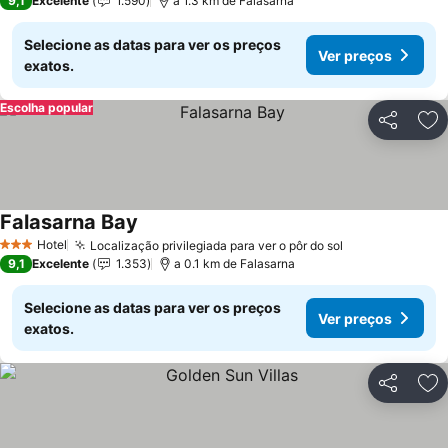
9,1
Excelente
1.590
a 1.3 km de Falasarna
Selecione as datas para ver os preços
Ver preços
exatos.
Escolha popular
Partilhar
Ad
Falasarna Bay
Hotel
Localização privilegiada para ver o pôr do sol
3 Estrelas
9,1
Excelente
1.353
a 0.1 km de Falasarna
Selecione as datas para ver os preços
Ver preços
exatos.
Partilhar
Ad