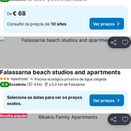
€ 68
De
Consulte os preços de
10 sites
Ver preços
Partilhar
Ad
Falassarna beach studios and apartments
Aparthotel
Piscina ecológica privativa de água salgada
3 Estrelas
8,9
Excelente
434
a 5.0 km de Falasarna
Selecione as datas para ver os preços
Ver preços
exatos.
Escolha popular
Partilhar
Ad