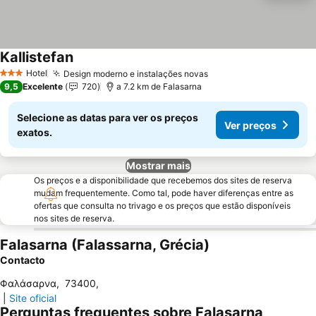
Kallistefan
Hotel
Design moderno e instalações novas
3 Estrelas
9,5
Excelente
720
a 7.2 km de Falasarna
Selecione as datas para ver os preços
Ver preços
exatos.
Mostrar mais
Os preços e a disponibilidade que recebemos dos sites de reserva
mudam frequentemente. Como tal, pode haver diferenças entre as
ofertas que consulta no trivago e os preços que estão disponíveis
nos sites de reserva.
Falasarna (Falassarna, Grécia)
Contacto
Φαλάσαρνα
,
73400
,
|
Site oficial
Perguntas frequentes sobre Falasarna