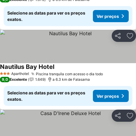
Selecione as datas para ver os preços
Ver preços
exatos.
Partilhar
Ad
Nautilus Bay Hotel
Aparthotel
Piscina tranquila com acesso o dia todo
3 Estrelas
9,0
Excelente
1.649
a 6.3 km de Falasarna
Selecione as datas para ver os preços
Ver preços
exatos.
Partilhar
Ad