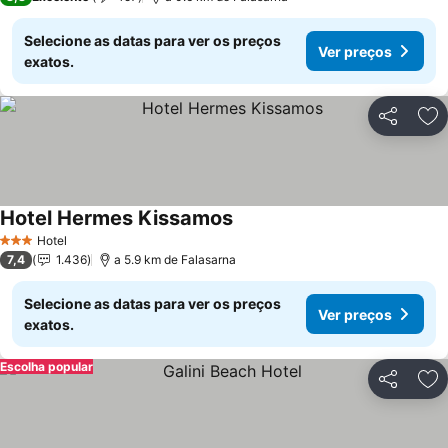
Selecione as datas para ver os preços
Ver preços
exatos.
Partilhar
Ad
Hotel Hermes Kissamos
Hotel
3 Estrelas
7,4
1.436
a 5.9 km de Falasarna
Selecione as datas para ver os preços
Ver preços
exatos.
Escolha popular
Partilhar
Ad