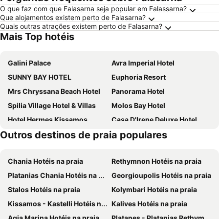
O que faz com que Falasarna seja popular em Falassarna?
Que alojamentos existem perto de Falasarna?
Quais outras atrações existem perto de Falasarna?
Mais Top hotéis
Galini Palace
Avra Imperial Hotel
SUNNY BAY HOTEL
Euphoria Resort
Mrs Chryssana Beach Hotel
Panorama Hotel
Spilia Village Hotel & Villas
Molos Bay Hotel
Hotel Hermes Kissamos
Casa D'Irene Deluxe Hotel
Outros destinos de praia populares
Galini Beach Hotel
Sapphire Blue Suites
Falasarna Bay
Kavousi Resort
Chania Hotéis na praia
Rethymnon Hotéis na praia
Balos Beach
Kissamos Bay Hotel
Platanias Chania Hotéis na praia
Georgioupolis Hotéis na praia
Ikos Kissamos
Kissamos Hotel
Stalos Hotéis na praia
Kolymbari Hotéis na praia
Lefka
Elia Hotel & Spa
Kissamos - Kastelli Hotéis na praia
Kalives Hotéis na praia
Nereides Hotel
Kolymbari Beach
Agia Marina Hotéis na praia
Platanes - Platanias Rethymnon Hotéis na praia
Hotel Peli
Maria Beach Hotel