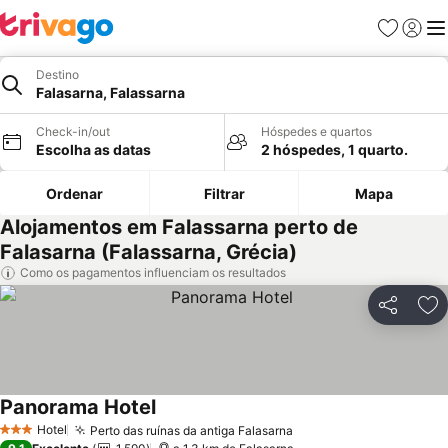
Favoritos
Iniciar
Me
Destino
Falasarna, Falassarna
Check-in/out
Hóspedes e quartos
Escolha as datas
2 hóspedes, 1 quarto.
Ordenar
Filtrar
Mapa
Alojamentos em Falassarna perto de
Falasarna (Falassarna, Grécia)
Como os pagamentos influenciam os resultados
Partilhar
Ad
Panorama Hotel
Hotel
Perto das ruínas da antiga Falasarna
3 Estrelas