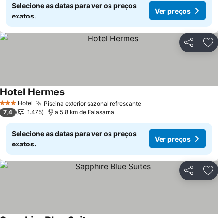
Selecione as datas para ver os preços
Ver preços
exatos.
Partilhar
Ad
Hotel Hermes
Hotel
Piscina exterior sazonal refrescante
3 Estrelas
7,4
1.475
a 5.8 km de Falasarna
Selecione as datas para ver os preços
Ver preços
exatos.
Partilhar
Ad