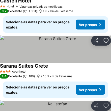
Castell Hotel
Hotel
Varandas privativas mobiliadas
2 Estrelas
9,7
Excelente
1.031
a 6.7 km de Falasarna
Selecione as datas para ver os preços
Ver preços
exatos.
Partilhar
Ad
Sarana Suites Crete
Aparthotel
4 Estrelas
9,4
Excelente
180
a 10.9 km de Falasarna
Selecione as datas para ver os preços
Ver preços
exatos.
Partilhar
Ad