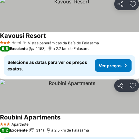
Partilhar
Ad
Kavousi Resort
Hotel
Vistas panorâmicas da Baía de Falasarna
3 Estrelas
9,5
Excelente
1.158
a 2.7 km de Falasarna
Selecione as datas para ver os preços
Ver preços
exatos.
Partilhar
Ad
Roubini Apartments
Aparthotel
3 Estrelas
9,2
Excelente
314
a 2.5 km de Falasarna