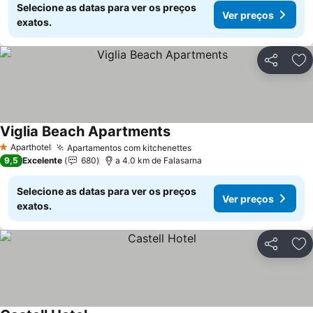
Selecione as datas para ver os preços
Ver preços
exatos.
Partilhar
Ad
Viglia Beach Apartments
Aparthotel
Apartamentos com kitchenettes
1 Estrelas
9,5
Excelente
680
a 4.0 km de Falasarna
Selecione as datas para ver os preços
Ver preços
exatos.
Partilhar
Ad