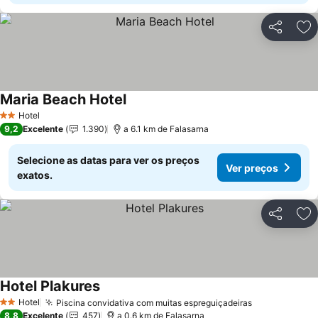
Partilhar
Ad
Maria Beach Hotel
Hotel
2 Estrelas
9,2
Excelente
1.390
a 6.1 km de Falasarna
Selecione as datas para ver os preços
Ver preços
exatos.
Partilhar
Ad
Hotel Plakures
Hotel
Piscina convidativa com muitas espreguiçadeiras
2 Estrelas
8,8
Excelente
457
a 0.6 km de Falasarna