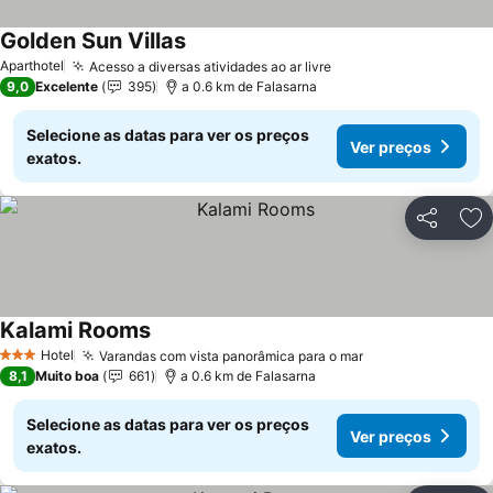
Golden Sun Villas
Aparthotel
Acesso a diversas atividades ao ar livre
9,0
Excelente
395
a 0.6 km de Falasarna
Selecione as datas para ver os preços
Ver preços
exatos.
Partilhar
Ad
Kalami Rooms
Hotel
Varandas com vista panorâmica para o mar
3 Estrelas
8,1
Muito boa
661
a 0.6 km de Falasarna
Selecione as datas para ver os preços
Ver preços
exatos.