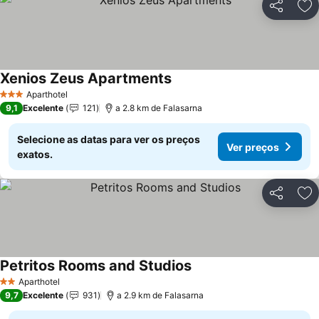
Partilhar
Ad
Xenios Zeus Apartments
Aparthotel
3 Estrelas
9,1
Excelente
121
a 2.8 km de Falasarna
Selecione as datas para ver os preços
Ver preços
exatos.
Partilhar
Ad
Petritos Rooms and Studios
Aparthotel
2 Estrelas
9,7
Excelente
931
a 2.9 km de Falasarna