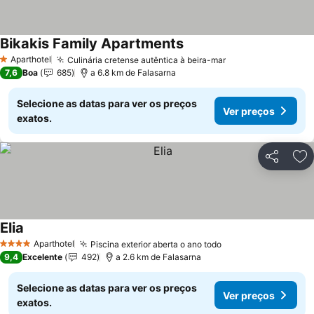
Bikakis Family Apartments
Aparthotel
Culinária cretense autêntica à beira-mar
1 Estrelas
7,6
Boa
685
a 6.8 km de Falasarna
Selecione as datas para ver os preços
Ver preços
exatos.
Partilhar
Ad
Elia
Aparthotel
Piscina exterior aberta o ano todo
4 Estrelas
9,4
Excelente
492
a 2.6 km de Falasarna
Selecione as datas para ver os preços
Ver preços
exatos.