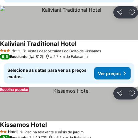
Partilhar
Ad
Kaliviani Traditional Hotel
Hotel
Vistas desobstruídas do Golfo de Kissamos
3 Estrelas
9,5
Excelente
812
a 2.7 km de Falasarna
Selecione as datas para ver os preços
Ver preços
exatos.
Escolha popular
Partilhar
Ad
Kissamos Hotel
Hotel
Piscina relaxante e oásis de jardim
2 Estrelas
9,1
Excelente
1.372
a 6.5 km de Falasarna