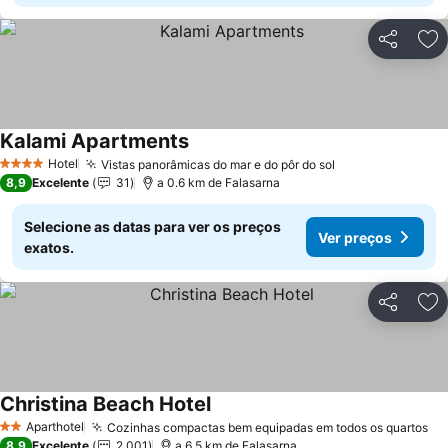
Partilhar
Ad
Kalami Apartments
Hotel
Vistas panorâmicas do mar e do pôr do sol
4 Estrelas
8,9
Excelente
31
a 0.6 km de Falasarna
Selecione as datas para ver os preços
Ver preços
exatos.
Partilhar
Ad
Christina Beach Hotel
Aparthotel
Cozinhas compactas bem equipadas em todos os quartos
2 Estrelas
8,9
Excelente
2.001
a 6.5 km de Falasarna