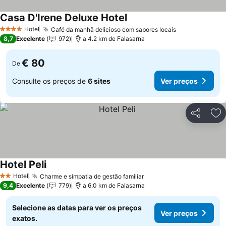
Casa D'Irene Deluxe Hotel
Hotel
Café da manhã delicioso com sabores locais
4 Estrelas
8,7
Excelente
972
a 4.2 km de Falasarna
€ 80
De
Consulte os preços de
6 sites
Ver preços
Partilhar
Ad
Hotel Peli
Hotel
Charme e simpatia de gestão familiar
2 Estrelas
9,4
Excelente
779
a 6.0 km de Falasarna
Selecione as datas para ver os preços
Ver preços
exatos.