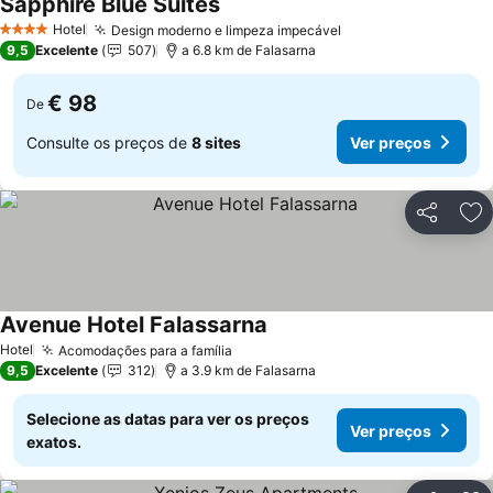
Sapphire Blue Suites
Hotel
Design moderno e limpeza impecável
4 Estrelas
9,5
Excelente
507
a 6.8 km de Falasarna
€ 98
De
Consulte os preços de
8 sites
Ver preços
Partilhar
Ad
Avenue Hotel Falassarna
Hotel
Acomodações para a família
9,5
Excelente
312
a 3.9 km de Falasarna
Selecione as datas para ver os preços
Ver preços
exatos.