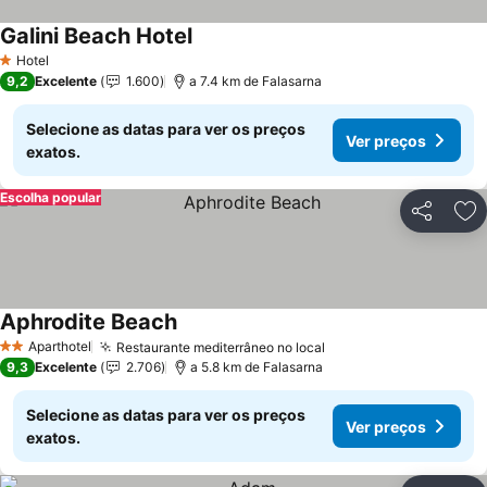
Galini Beach Hotel
Hotel
1 Estrelas
9,2
Excelente
1.600
a 7.4 km de Falasarna
Selecione as datas para ver os preços
Ver preços
exatos.
Escolha popular
Partilhar
Ad
Aphrodite Beach
Aparthotel
Restaurante mediterrâneo no local
2 Estrelas
9,3
Excelente
2.706
a 5.8 km de Falasarna
Selecione as datas para ver os preços
Ver preços
exatos.