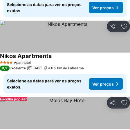
Selecione as datas para ver os preços
Ver preços
exatos.
Partilhar
Ad
Nikos Apartments
Aparthotel
4 Estrelas
9,2
Excelente
349
a 0.9 km de Falasarna
Selecione as datas para ver os preços
Ver preços
exatos.
Escolha popular
Partilhar
Ad