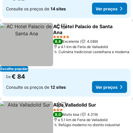
Consulte os preços de
14 sites
Ver preços
AC Hotel Palacio de Santa
Partilhar
Adicionar aos favoritos
Ana
5 Estrelas
8,8
Excelente
4.089
a 4.1 km de Feria de Valladolid
Culinária tradicional castelhana e moderna
Escolha popular
€ 84
De
Consulte os preços de
12 sites
Ver preços
Alda Valladolid Sur
Partilhar
Adicionar aos favoritos
3 Estrelas
8,0
Muito boa
4.319
a 5.1 km de Feria de Valladolid
Refúgio moderno no distrito industrial