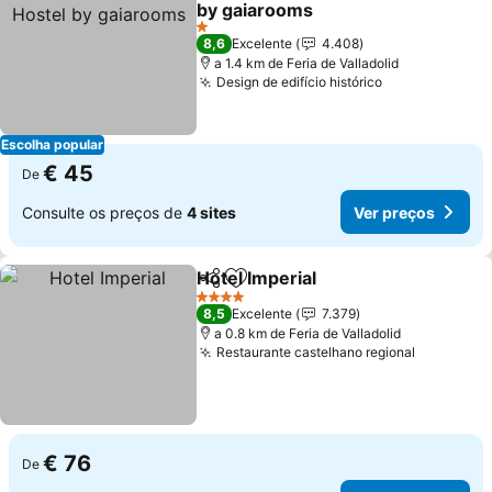
by gaiarooms
1 Estrelas
8,6
Excelente
4.408
a 1.4 km de Feria de Valladolid
Design de edifício histórico
Escolha popular
€ 45
De
Consulte os preços de
4 sites
Ver preços
Hotel Imperial
Partilhar
Adicionar aos favoritos
4 Estrelas
8,5
Excelente
7.379
a 0.8 km de Feria de Valladolid
Restaurante castelhano regional
€ 76
De