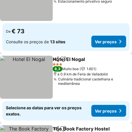
Estacionamento privativo seguro
€ 73
De
Consulte os preços de
13 sites
Ver preços
Hotel El Nogal
Partilhar
Adicionar aos favoritos
3 Estrelas
8,3
Muito boa
1.601
a 0.9 km de Feria de Valladolid
Culinária tradicional castelhana e
mediterrânea
Selecione as datas para ver os preços
Ver preços
exatos.
The Book Factory Hostel
Partilhar
Adicionar aos favoritos