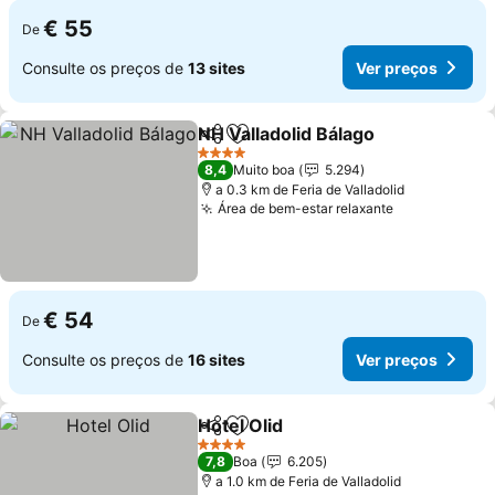
€ 55
De
Consulte os preços de
13 sites
Ver preços
NH Valladolid Bálago
Partilhar
Adicionar aos favoritos
4 Estrelas
8,4
Muito boa
5.294
a 0.3 km de Feria de Valladolid
Área de bem-estar relaxante
€ 54
De
Consulte os preços de
16 sites
Ver preços
Hotel Olid
Partilhar
Adicionar aos favoritos
4 Estrelas
7,8
Boa
6.205
a 1.0 km de Feria de Valladolid