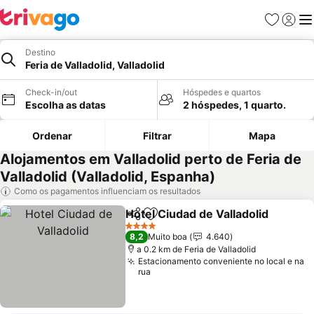
Favoritos
Iniciar
Me
Destino
Feria de Valladolid, Valladolid
Check-in/out
Hóspedes e quartos
Escolha as datas
2 hóspedes, 1 quarto.
Ordenar
Filtrar
Mapa
Alojamentos em Valladolid perto de Feria de
Valladolid (Valladolid, Espanha)
Como os pagamentos influenciam os resultados
Hotel Ciudad de Valladolid
Partilhar
Adicionar aos favoritos
4 Estrelas
8,2
Muito boa
4.640
a 0.2 km de Feria de Valladolid
Estacionamento conveniente no local e na
rua