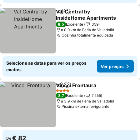
Val Central by
Partilhar
Adicionar aos favoritos
InsideHome Apartments
8,5
Excelente
359
a 0.9 km de Feria de Valladolid
Cozinha totalmente equipada
Selecione as datas para ver os preços
Ver preços
exatos.
Vincci Frontaura
Partilhar
Adicionar aos favoritos
4 Estrelas
8,7
Excelente
7.555
a 3.9 km de Feria de Valladolid
Piscina externa revigorante
€ 82
De