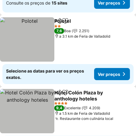
Consulte os preços de
15 sites
Ver preços
Polotel
Partilhar
Adicionar aos favoritos
2 Estrelas
7,6
Boa
2.251
a 3.1 km de Feria de Valladolid
Selecione as datas para ver os preços
Ver preços
exatos.
Hotel Colón Plaza by
Partilhar
Adicionar aos favoritos
anthology hoteles
4 Estrelas
9,4
Excelente
4.209
a 1.5 km de Feria de Valladolid
Restaurante com culinária local