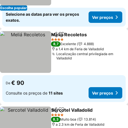
Escolha popular
Selecione as datas para ver os preços
Ver preços
exatos.
Meliá Recoletos
Partilhar
Adicionar aos favoritos
4 Estrelas
8,7
Excelente
4.888
a 1.4 km de Feria de Valladolid
Localização central privilegiada em
Valladolid
€ 90
De
Consulte os preços de
11 sites
Ver preços
Sercotel Valladolid
Partilhar
Adicionar aos favoritos
4 Estrelas
8,3
Muito boa
13.814
a 2.3 km de Feria de Valladolid