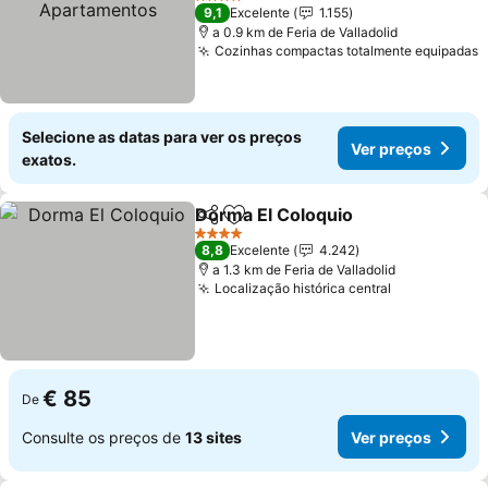
4 Estrelas
9,1
Excelente
1.155
a 0.9 km de Feria de Valladolid
Cozinhas compactas totalmente equipadas
Selecione as datas para ver os preços
Ver preços
exatos.
Dorma El Coloquio
Partilhar
Adicionar aos favoritos
4 Estrelas
8,8
Excelente
4.242
a 1.3 km de Feria de Valladolid
Localização histórica central
€ 85
De
Consulte os preços de
13 sites
Ver preços