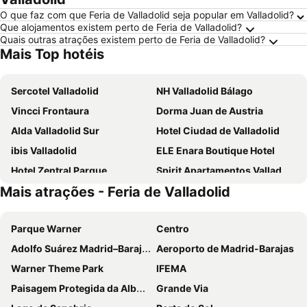
O que faz com que Feria de Valladolid seja popular em Valladolid?
Que alojamentos existem perto de Feria de Valladolid?
Quais outras atrações existem perto de Feria de Valladolid?
Mais Top hotéis
Sercotel Valladolid
NH Valladolid Bálago
Vincci Frontaura
Dorma Juan de Austria
Alda Valladolid Sur
Hotel Ciudad de Valladolid
ibis Valladolid
ELE Enara Boutique Hotel
Hotel Zentral Parque
Spirit Apartamentos Valladolid Centro
Mais atrações - Feria de Valladolid
Hotel Conde Ansúrez
Hotel Lasa Sport
Hotel Imperial
Hotel El Jardín de la Abadía
Parque Warner
Centro
Hotel Mozart
Hotel La Colina
Adolfo Suárez Madrid–Barajas Airport
Aeroporto de Madrid-Barajas
Duero Hotel
Hotel Boutique Gareus
Warner Theme Park
IFEMA
Nexus Valladolid Suites & Hotel
Hotel Olid
Paisagem Protegida da Albufeira do Azibo
Grande Via
Polotel
Villa Augusta Spa & Garden