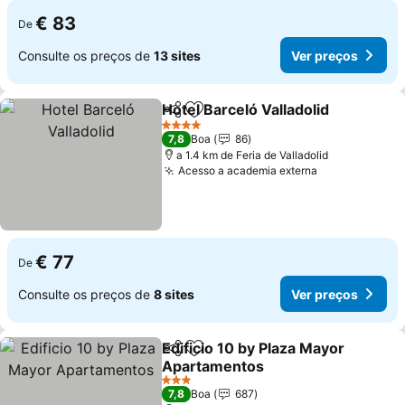
€ 83
De
Consulte os preços de
13 sites
Ver preços
Hotel Barceló Valladolid
Partilhar
Adicionar aos favoritos
4 Estrelas
7,8
Boa
86
a 1.4 km de Feria de Valladolid
Acesso a academia externa
€ 77
De
Consulte os preços de
8 sites
Ver preços
Edificio 10 by Plaza Mayor
Partilhar
Adicionar aos favoritos
Apartamentos
3 Estrelas
7,8
Boa
687