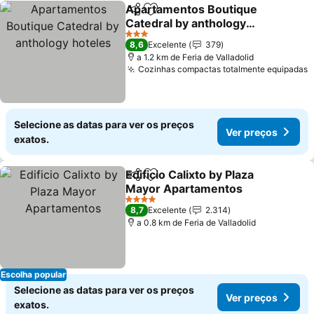
Apartamentos Boutique
Partilhar
Adicionar aos favoritos
Catedral by anthology
hoteles
3 Estrelas
8,6
Excelente
379
a 1.2 km de Feria de Valladolid
Cozinhas compactas totalmente equipadas
Selecione as datas para ver os preços
Ver preços
exatos.
Edificio Calixto by Plaza
Partilhar
Adicionar aos favoritos
Mayor Apartamentos
4 Estrelas
8,7
Excelente
2.314
a 0.8 km de Feria de Valladolid
Escolha popular
Selecione as datas para ver os preços
Ver preços
exatos.