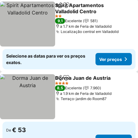
Spirit Apartamentos
Partilhar
Adicionar aos favoritos
Valladolid Centro
2 Estrelas
9,1
Excelente
581
a 1.7 km de Feria de Valladolid
Localização central em Valladolid
Selecione as datas para ver os preços
Ver preços
exatos.
Dorma Juan de Austria
Partilhar
Adicionar aos favoritos
4 Estrelas
8,5
Excelente
7.960
a 1.9 km de Feria de Valladolid
Terraço-jardim do Room87
€ 53
De