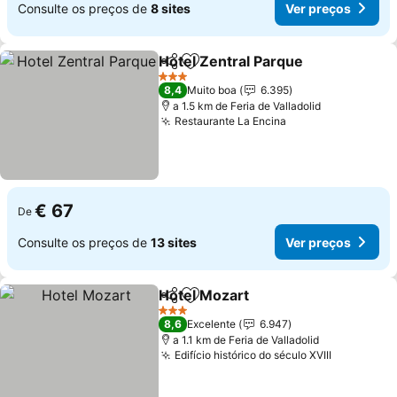
Consulte os preços de
8 sites
Ver preços
Hotel Zentral Parque
Partilhar
Adicionar aos favoritos
3 Estrelas
8,4
Muito boa
6.395
a 1.5 km de Feria de Valladolid
Restaurante La Encina
€ 67
De
Consulte os preços de
13 sites
Ver preços
Hotel Mozart
Partilhar
Adicionar aos favoritos
3 Estrelas
8,6
Excelente
6.947
a 1.1 km de Feria de Valladolid
Edifício histórico do século XVIII