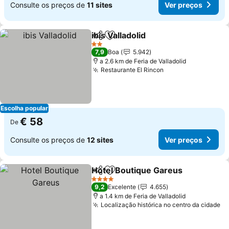
Consulte os preços de
11 sites
Ver preços
ibis Valladolid
Partilhar
Adicionar aos favoritos
2 Estrelas
7,9
Boa
5.942
a 2.6 km de Feria de Valladolid
Restaurante El Rincon
Escolha popular
€ 58
De
Consulte os preços de
12 sites
Ver preços
Hotel Boutique Gareus
Partilhar
Adicionar aos favoritos
4 Estrelas
9,2
Excelente
4.655
a 1.4 km de Feria de Valladolid
Localização histórica no centro da cidade