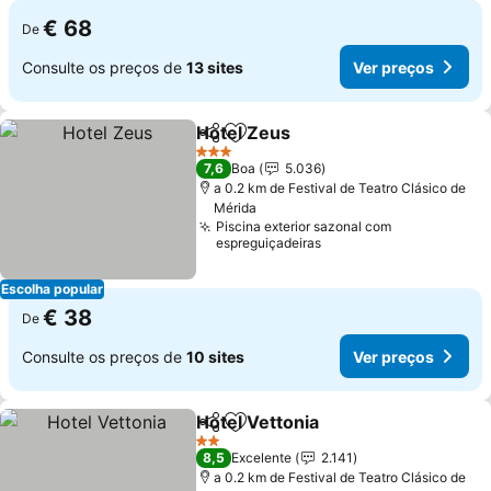
€ 68
De
Consulte os preços de
13 sites
Ver preços
Hotel Zeus
Partilhar
Adicionar aos favoritos
Ver preços
3 Estrelas
7,6
Boa
5.036
a 0.2 km de Festival de Teatro Clásico de
Mérida
Piscina exterior sazonal com
espreguiçadeiras
Escolha popular
€ 38
De
Consulte os preços de
10 sites
Ver preços
Hotel Vettonia
Partilhar
Adicionar aos favoritos
Ver preços
2 Estrelas
8,5
Excelente
2.141
a 0.2 km de Festival de Teatro Clásico de