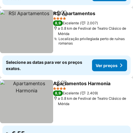
RSI Apartamentos
Partilhar
Adicionar aos favoritos
Ver pre
4 Estrelas
8,9
Excelente
2.007
a 0.8 km de Festival de Teatro Clásico de
Mérida
Localização privilegiada perto de ruínas
romanas
Selecione as datas para ver os preços
Ver preços
exatos.
Apartamentos Harmonia
Partilhar
Adicionar aos favoritos
V
4 Estrelas
8,9
Excelente
2.409
a 0.8 km de Festival de Teatro Clásico de
Mérida