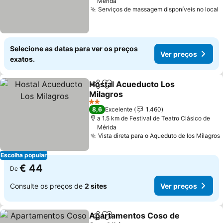
Mérida
Serviços de massagem disponíveis no local
V
Selecione as datas para ver os preços
Ver preços
exatos.
Hostal Acueducto Los
Partilhar
Adicionar aos favoritos
Milagros
Ver preços
2 Estrelas
8,6
Excelente
1.460
a 1.5 km de Festival de Teatro Clásico de
Mérida
Vista direta para o Aqueduto de los Milagros
Escolha popular
€ 44
De
Consulte os preços de
2 sites
Ver preços
Apartamentos Coso de
Partilhar
Adicionar aos favoritos