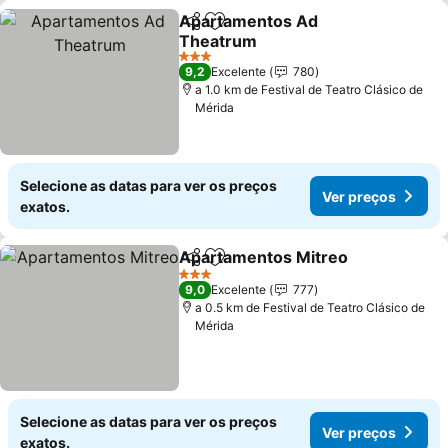
Apartamentos Ad
Partilhar
Adicionar aos favoritos
Theatrum
Ver preços
3 Estrelas
9,2
Excelente
780
a 1.0 km de Festival de Teatro Clásico de
Mérida
Selecione as datas para ver os preços
Ver preços
exatos.
Apartamentos Mitreo
Partilhar
Adicionar aos favoritos
Ver 
3 Estrelas
9,0
Excelente
777
a 0.5 km de Festival de Teatro Clásico de
Mérida
Selecione as datas para ver os preços
Ver preços
exatos.