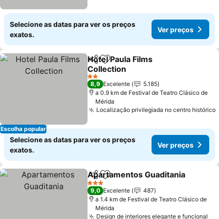
Selecione as datas para ver os preços
Ver preços
exatos.
Hotel Paula Films
Partilhar
Adicionar aos favoritos
Collection
Ver preços
2 Estrelas
8,9
Excelente
5.185
a 0.9 km de Festival de Teatro Clásico de
Mérida
Localização privilegiada no centro histórico
Escolha popular
Selecione as datas para ver os preços
Ver preços
exatos.
Apartamentos Guaditania
Partilhar
Adicionar aos favoritos
3 Estrelas
9,0
Excelente
487
a 1.4 km de Festival de Teatro Clásico de
Mérida
Design de interiores elegante e funcional
Ve