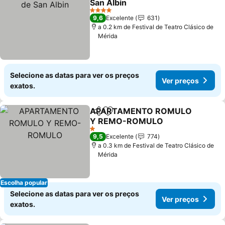
San Albin
Ver preços
4 Estrelas
9,6
Excelente
631
a 0.2 km de Festival de Teatro Clásico de
Mérida
Selecione as datas para ver os preços
Ver preços
exatos.
APARTAMENTO ROMULO
Partilhar
Adicionar aos favoritos
Y REMO-ROMULO
Ver preços
1 Estrelas
9,5
Excelente
774
a 0.3 km de Festival de Teatro Clásico de
Mérida
Escolha popular
Selecione as datas para ver os preços
Ver preços
exatos.