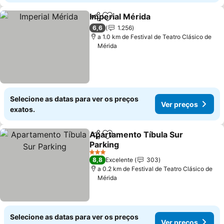
Imperial Mérida
Partilhar
Adicionar aos favoritos
Ver preços
6,6
1.256
a 1.0 km de Festival de Teatro Clásico de
Mérida
Selecione as datas para ver os preços
Ver preços
exatos.
Apartamento Tíbula Sur
Partilhar
Adicionar aos favoritos
Parking
Ver preços
3 Estrelas
8,8
Excelente
303
a 0.2 km de Festival de Teatro Clásico de
Mérida
Selecione as datas para ver os preços
Ver preços