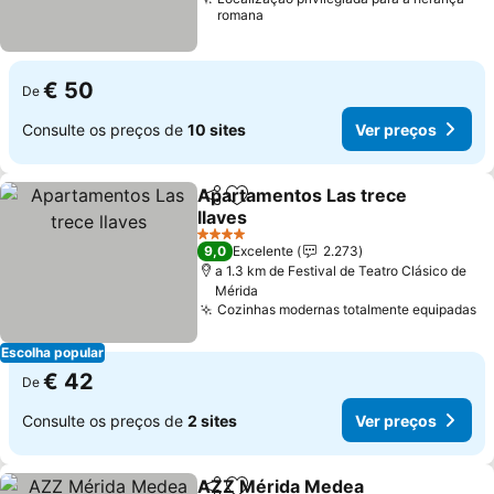
romana
€ 50
De
Consulte os preços de
10 sites
Ver preços
Apartamentos Las trece
Partilhar
Adicionar aos favoritos
llaves
Ver preços
4 Estrelas
9,0
Excelente
2.273
a 1.3 km de Festival de Teatro Clásico de
Mérida
Cozinhas modernas totalmente equipadas
Ve
Escolha popular
€ 42
De
Consulte os preços de
2 sites
Ver preços
AZZ Mérida Medea