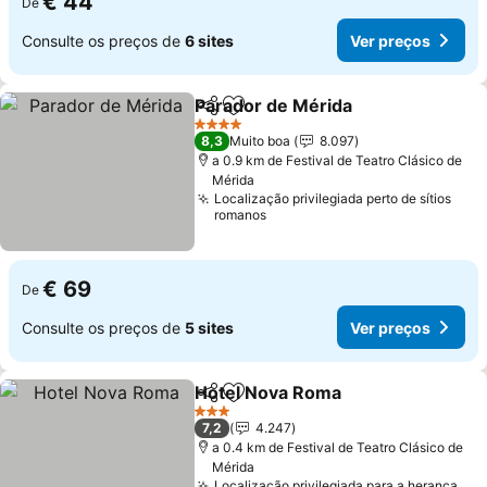
€ 44
De
Consulte os preços de
6 sites
Ver preços
Parador de Mérida
Partilhar
Adicionar aos favoritos
Ver pre
4 Estrelas
8,3
Muito boa
8.097
a 0.9 km de Festival de Teatro Clásico de
Mérida
Localização privilegiada perto de sítios
romanos
€ 69
De
Consulte os preços de
5 sites
Ver preços
Hotel Nova Roma
Partilhar
Adicionar aos favoritos
Ver preç
3 Estrelas
7,2
4.247
a 0.4 km de Festival de Teatro Clásico de
Mérida
Localização privilegiada para a herança