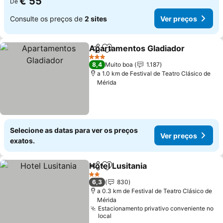
€ 55
De
Consulte os preços de
2 sites
Ver preços
Apartamentos Gladiador
Partilhar
Adicionar aos favoritos
V
3 Estrelas
8,4
Muito boa
1.187
a 1.0 km de Festival de Teatro Clásico de
Mérida
Selecione as datas para ver os preços
Ver preços
exatos.
Hotel Lusitania
Partilhar
Adicionar aos favoritos
Ver preços
2 Estrelas
6,3
830
a 0.3 km de Festival de Teatro Clásico de
Mérida
Estacionamento privativo conveniente no
local