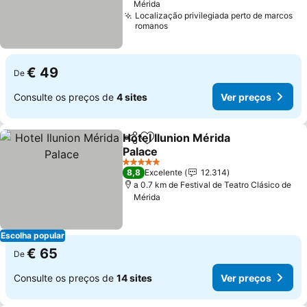
Mérida
Localização privilegiada perto de marcos
romanos
€ 49
De
Consulte os preços de
4 sites
Ver preços
Hotel Ilunion Mérida
Partilhar
Adicionar aos favoritos
Palace
Ver preços
5 Estrelas
8,8
Excelente
12.314
a 0.7 km de Festival de Teatro Clásico de
Mérida
Escolha popular
€ 65
De
Consulte os preços de
14 sites
Ver preços