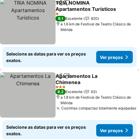
TRIA NOMINA
Partilhar
Adicionar aos favoritos
Apartamentos Turísticos
Ver preços
1 Estrelas
9,1
Excelente
820
a 1.6 km de Festival de Teatro Clásico de
Mérida
Selecione as datas para ver os preços
Ver preços
exatos.
Apartamentos La
Partilhar
Adicionar aos favoritos
Chimenea
Ver preços
3 Estrelas
9,2
Excelente
63
a 1.8 km de Festival de Teatro Clásico de
Mérida
Cozinhas compactas totalmente equipadas
V
Selecione as datas para ver os preços
Ver preços
exatos.