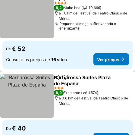
Partilhar
Adicionar aos favoritos
Ver pr
4 Estrelas
8,2
Muito boa
10.666
a 1.8 km de Festival de Teatro Clásico de
Mérida
Pequeno-almoço buffet variado e
energizante
€ 52
De
Consulte os preços de
16 sites
Ver preços
Barbarossa Suites Plaza
Partilhar
Adicionar aos favoritos
de España
Ver preços
3 Estrelas
8,9
Excelente
1.574
a 0.6 km de Festival de Teatro Clásico de
Mérida
€ 40
De