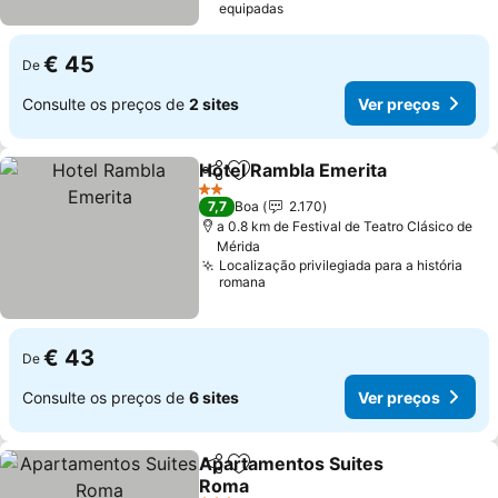
equipadas
€ 45
De
Consulte os preços de
2 sites
Ver preços
Hotel Rambla Emerita
Partilhar
Adicionar aos favoritos
Ver 
2 Estrelas
7,7
Boa
2.170
a 0.8 km de Festival de Teatro Clásico de
Mérida
Localização privilegiada para a história
romana
€ 43
De
Consulte os preços de
6 sites
Ver preços
Apartamentos Suites
Partilhar
Adicionar aos favoritos
Roma