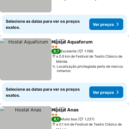
Selecione as datas para ver os preços
Ver preços
exatos.
Hostal Aquaforum
Partilhar
Adicionar aos favoritos
Ver pre
2 Estrelas
8,7
Excelente
1.199
a 0.6 km de Festival de Teatro Clásico de
Mérida
Localização privilegiada perto de marcos
romanos
Selecione as datas para ver os preços
Ver preços
exatos.
Hostal Anas
Partilhar
Adicionar aos favoritos
Ver preços
2 Estrelas
8,1
Muito boa
1.237
a 0.1 km de Festival de Teatro Clásico de