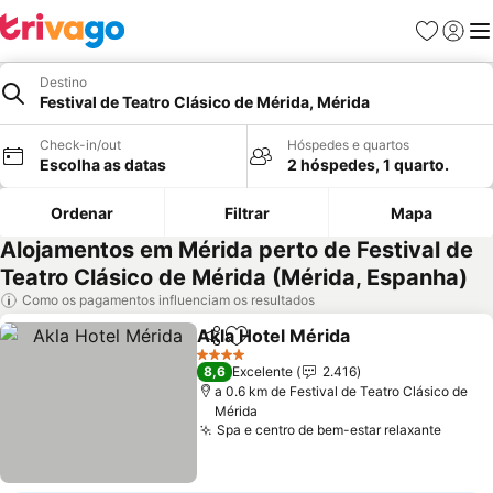
Favoritos
Iniciar
Me
Destino
Festival de Teatro Clásico de Mérida, Mérida
Check-in/out
Hóspedes e quartos
Escolha as datas
2 hóspedes, 1 quarto.
Ordenar
Filtrar
Mapa
Alojamentos em Mérida perto de Festival de
Teatro Clásico de Mérida (Mérida, Espanha)
Como os pagamentos influenciam os resultados
Akla Hotel Mérida
Partilhar
Adicionar aos favoritos
Ver preç
4 Estrelas
8,6
Excelente
2.416
a 0.6 km de Festival de Teatro Clásico de
Mérida
Spa e centro de bem-estar relaxante
Ver p