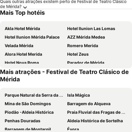
Quais outras atrações existem perto de Festival de Teatro Clásico
de Mérida?
Mais Top hotéis
Akla Hotel Mérida
Hotel Ilunion Las Lomas
Hotel Ilunion Mérida Palace
AZZ Mérida Medea
Velada Mérida
Romero Merida
Alora Hotel Merida
Hotel Zeus
Hotel Nova Roma
Parador de Mérida
Mais atrações - Festival de Teatro Clásico de
Hotel Vettonia
Hotel Rambla Emerita
Mérida
Hotel Rural Cerro Principe
Hotel Paula Films Collection
Hotel Rural La Sinforosa
Gran Hotel Aqualange - Balneario de Alange
Parque Natural da Serra da Estrela
Isla Mágica
Hotel Varinia Serena - Balneario de Alange
Hotel Lusitania
Mina de São Domingos
Barragem do Alqueva
Hotel Rural El Arriero
Hostal Aquaforum
Piodão -Aldeia Histórica
Praia Fluvial das Fragas de S. Simão
Hotel Aldama
Termas Aqua Libera
Penhas Douradas
Aldeia Histórica de Sortelha
El Balcon de Alange
Apartamento Tíbula Sur Parking
Barragem de Montargil
Évora
Hotel Rural Macondo
ApartHotel Capitolina