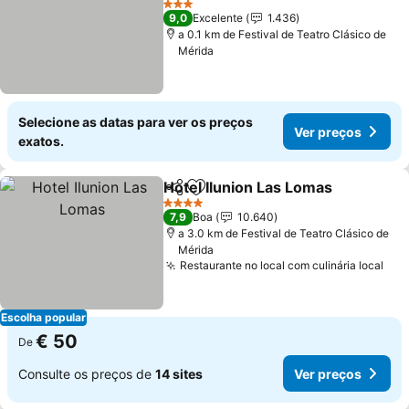
Ver preços
3 Estrelas
9,0
Excelente
1.436
a 0.1 km de Festival de Teatro Clásico de
Mérida
Selecione as datas para ver os preços
Ver preços
exatos.
Hotel Ilunion Las Lomas
Partilhar
Adicionar aos favoritos
Ve
4 Estrelas
7,9
Boa
10.640
a 3.0 km de Festival de Teatro Clásico de
Mérida
Restaurante no local com culinária local
Ver
Escolha popular
€ 50
De
Consulte os preços de
14 sites
Ver preços