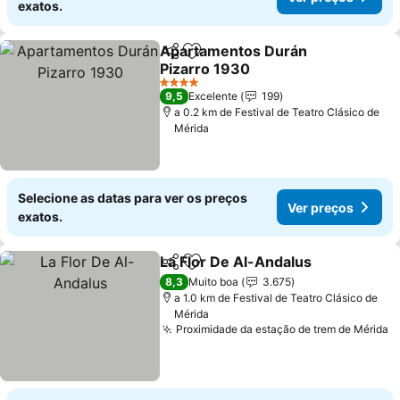
exatos.
Apartamentos Durán
Partilhar
Adicionar aos favoritos
Pizarro 1930
Ver preços
4 Estrelas
9,5
Excelente
199
a 0.2 km de Festival de Teatro Clásico de
Mérida
Selecione as datas para ver os preços
Ver preços
exatos.
La Flor De Al-Andalus
Partilhar
Adicionar aos favoritos
Ver 
8,3
Muito boa
3.675
a 1.0 km de Festival de Teatro Clásico de
Mérida
Proximidade da estação de trem de Mérida
V