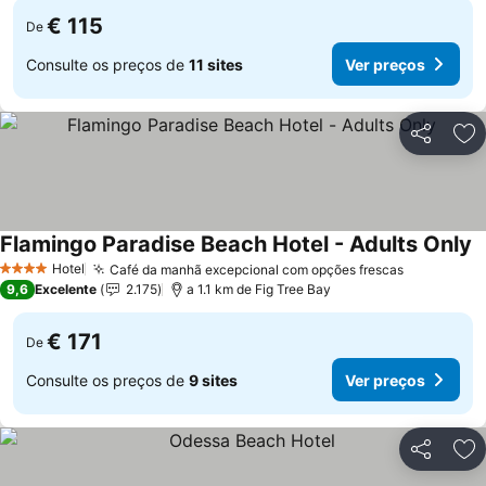
€ 115
De
Consulte os preços de
11 sites
Ver preços
Partilhar
Ad
Flamingo Paradise Beach Hotel - Adults Only
Hotel
Café da manhã excepcional com opções frescas
4 Estrelas
9,6
Excelente
2.175
a 1.1 km de Fig Tree Bay
€ 171
De
Consulte os preços de
9 sites
Ver preços
Partilhar
Ad