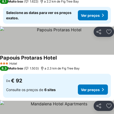
8,1
Muito boa
1.622
a 2.2 km de Fig Tree Bay
Selecione as datas para ver os preços
Ver preços
exatos.
Partilhar
Ad
Papouis Protaras Hotel
Hotel
3 Estrelas
8,3
Muito boa
1.503
a 2.3 km de Fig Tree Bay
€ 92
De
Consulte os preços de
6 sites
Ver preços
Partilhar
Ad