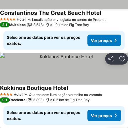
Constantinos The Great Beach Hotel
Hotel
Localização privilegiada no centro de Protaras
5 Estrelas
8,1
Muito boa
8.548
a 1.0 km de Fig Tree Bay
Selecione as datas para ver os preços
Ver preços
exatos.
Partilhar
Ad
Kokkinos Boutique Hotel
Hotel
Quartos com iluminação vermelha na varanda
4 Estrelas
9,1
Excelente
3.893
a 0.5 km de Fig Tree Bay
Selecione as datas para ver os preços
Ver preços
exatos.