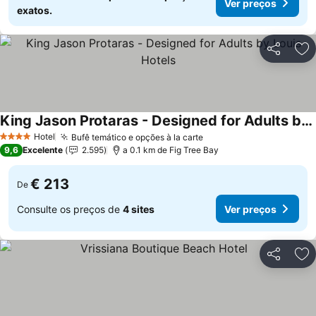
Ver preços
exatos.
Partilhar
Ad
King Jason Protaras - Designed for Adults by Louis Hotels
Hotel
Bufê temático e opções à la carte
4 Estrelas
9,6
Excelente
2.595
a 0.1 km de Fig Tree Bay
€ 213
De
Consulte os preços de
4 sites
Ver preços
Partilhar
Ad