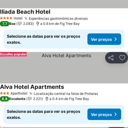
Iliada Beach Hotel
Hotel
Experiências gastronômicas diversas
4 Estrelas
7,7
Boa
2.083
a 0.6 km de Fig Tree Bay
Selecione as datas para ver os preços
Ver preços
exatos.
Escolha popular
Partilhar
Ad
Alva Hotel Apartments
Aparthotel
Localização central na faixa de Protaras
3 Estrelas
8,8
Excelente
2.221
a 0.4 km de Fig Tree Bay
Selecione as datas para ver os preços
Ver preços
exatos.