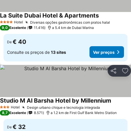
La Suite Dubai Hotel & Apartments
Hotel
Diversas opções gastronômicas com pratos halal
4 Estrelas
9,0
Excelente
11.416
a 5.4 km de Dubai Marina
€ 40
De
Consulte os preços de
13 sites
Ver preços
Partilhar
Ad
Studio M Al Barsha Hotel by Millennium
Hotel
Design urbano chique e tecnologia integrada
3 Estrelas
8,7
Excelente
8.571
a 1.2 km de First Gulf Bank Metro Station
€ 32
De