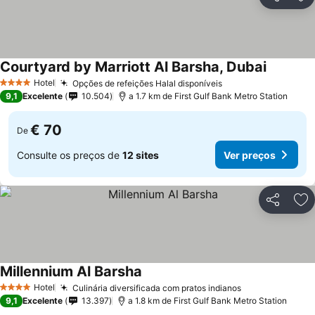
Partilhar
Ad
Courtyard by Marriott Al Barsha, Dubai
Hotel
Opções de refeições Halal disponíveis
4 Estrelas
9,1
Excelente
10.504
a 1.7 km de First Gulf Bank Metro Station
€ 70
De
Consulte os preços de
12 sites
Ver preços
Partilhar
Ad
Millennium Al Barsha
Hotel
Culinária diversificada com pratos indianos
4 Estrelas
9,1
Excelente
13.397
a 1.8 km de First Gulf Bank Metro Station