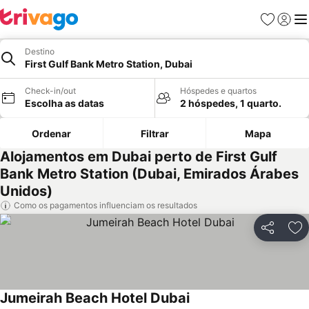
Favoritos
Iniciar
Me
Destino
First Gulf Bank Metro Station, Dubai
Check-in/out
Hóspedes e quartos
Escolha as datas
2 hóspedes, 1 quarto.
Ordenar
Filtrar
Mapa
Alojamentos em Dubai perto de First Gulf
Bank Metro Station (Dubai, Emirados Árabes
Unidos)
Como os pagamentos influenciam os resultados
Partilhar
Ad
Jumeirah Beach Hotel Dubai