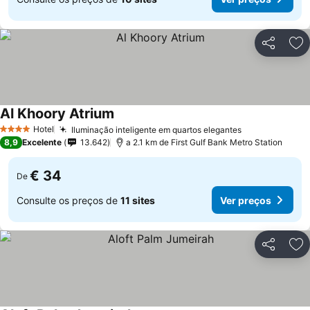
Partilhar
Ad
Al Khoory Atrium
Hotel
Iluminação inteligente em quartos elegantes
4 Estrelas
8,9
Excelente
13.642
a 2.1 km de First Gulf Bank Metro Station
€ 34
De
Consulte os preços de
11 sites
Ver preços
Partilhar
Ad