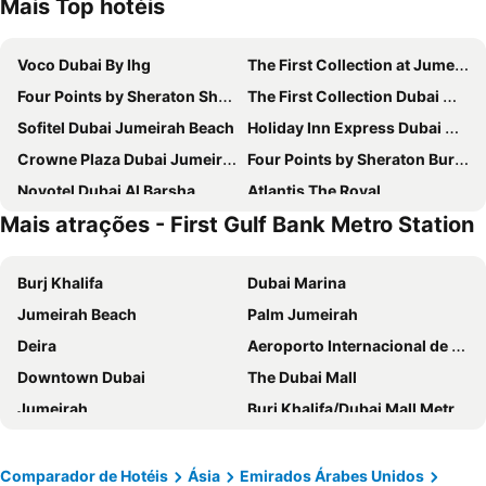
Mais Top hotéis
Voco Dubai By Ihg
The First Collection at Jumeirah Village Circle, a Tribute Portfolio Hotel
Four Points by Sheraton Sheikh Zayed Road, Dubai
The First Collection Dubai Marina
Sofitel Dubai Jumeirah Beach
Holiday Inn Express Dubai Airport By Ihg
Crowne Plaza Dubai Jumeirah By Ihg
Four Points by Sheraton Bur Dubai
Novotel Dubai Al Barsha
Atlantis The Royal
Mais atrações - First Gulf Bank Metro Station
JW Marriott Marquis Hotel Dubai
Burj Al Arab Jumeirah
Crowne Plaza Dubai Marina By Ihg
Tryp By Wyndham Dubai
Burj Khalifa
Dubai Marina
DoubleTree by Hilton Dubai M Square Hotel & Residences
Grand Hyatt Dubai
Jumeirah Beach
Palm Jumeirah
Gevora Hotel
Rose Rayhaan by Rotana
Deira
Aeroporto Internacional de Dubai
Atana Hotel
Towers Rotana
Downtown Dubai
The Dubai Mall
Intercontinental Hotels Dubai Festival City By Ihg
The Tower Plaza Hotel
Jumeirah
Burj Khalifa/Dubai Mall Metro Station
Queen Elizabeth 2
Arabian Park Dubai, an Edge by Rotana Hotel
Al Barsha Dubai
Dubai World Trade Centre
Fairmont The Palm
Le Méridien Dubai Hotel & Conference Centre
Business Bay
Corniche Beach
Hyatt Place Dubai Jumeirah Residences
Swissôtel Al Murooj Dubai
Comparador de Hotéis
Ásia
Emirados Árabes Unidos