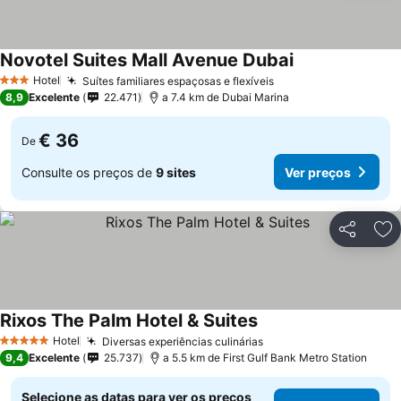
Novotel Suites Mall Avenue Dubai
Hotel
Suítes familiares espaçosas e flexíveis
3 Estrelas
8,9
Excelente
22.471
a 7.4 km de Dubai Marina
€ 36
De
Consulte os preços de
9 sites
Ver preços
Partilhar
Ad
Rixos The Palm Hotel & Suites
Hotel
Diversas experiências culinárias
5 Estrelas
9,4
Excelente
25.737
a 5.5 km de First Gulf Bank Metro Station
Selecione as datas para ver os preços