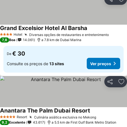
Partilhar
Ad
Grand Excelsior Hotel Al Barsha
Hotel
Diversas opções de restaurantes e entretenimento
4 Estrelas
7,8
Boa
14.061
a 7.8 km de Dubai Marina
€ 30
De
Consulte os preços de
13 sites
Ver preços
Partilhar
Ad
Anantara The Palm Dubai Resort
Resort
Culinária asiática exclusiva no Mekong
5 Estrelas
9,2
Excelente
43.617
a 5.5 km de First Gulf Bank Metro Station