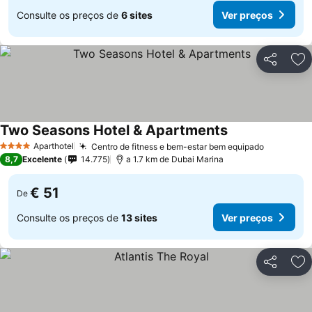
Consulte os preços de
6 sites
Ver preços
Partilhar
Ad
Two Seasons Hotel & Apartments
Aparthotel
Centro de fitness e bem-estar bem equipado
4 Estrelas
8,7
Excelente
14.775
a 1.7 km de Dubai Marina
€ 51
De
Consulte os preços de
13 sites
Ver preços
Partilhar
Ad