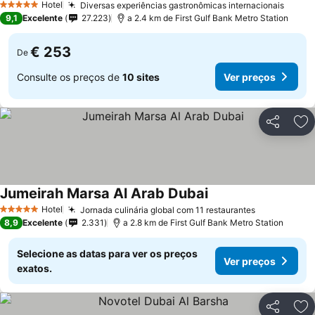
Hotel
Diversas experiências gastronômicas internacionais
5 Estrelas
9,1
Excelente
27.223
a 2.4 km de First Gulf Bank Metro Station
€ 253
De
Consulte os preços de
10 sites
Ver preços
Partilhar
Ad
Jumeirah Marsa Al Arab Dubai
Hotel
Jornada culinária global com 11 restaurantes
5 Estrelas
8,9
Excelente
2.331
a 2.8 km de First Gulf Bank Metro Station
Selecione as datas para ver os preços
Ver preços
exatos.
Partilhar
Ad