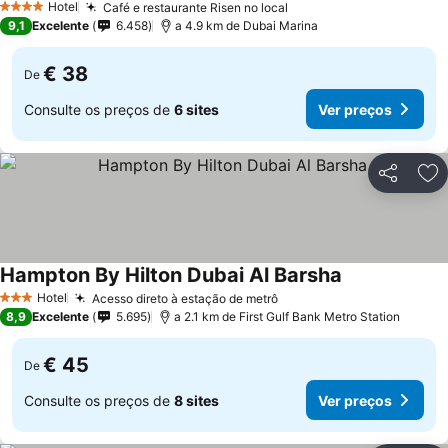
Hotel
Café e restaurante Risen no local
4 Estrelas
9,1
Excelente
6.458
a 4.9 km de Dubai Marina
€ 38
De
Consulte os preços de
6 sites
Ver preços
Partilhar
Ad
Hampton By Hilton Dubai Al Barsha
Hotel
Acesso direto à estação de metrô
3 Estrelas
8,9
Excelente
5.695
a 2.1 km de First Gulf Bank Metro Station
€ 45
De
Consulte os preços de
8 sites
Ver preços