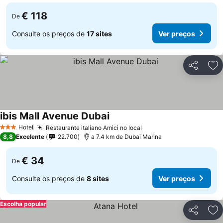
€ 118
De
Consulte os preços de
17 sites
Ver preços
Partilhar
Ad
ibis Mall Avenue Dubai
Hotel
Restaurante italiano Amici no local
3 Estrelas
8,8
Excelente
22.700
a 7.4 km de Dubai Marina
€ 34
De
Consulte os preços de
8 sites
Ver preços
Escolha popular
Partilhar
Ad