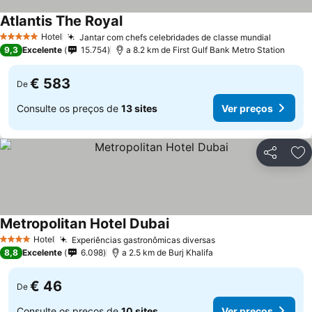
Atlantis The Royal
Hotel
Jantar com chefs celebridades de classe mundial
5 Estrelas
9,3
Excelente
15.754
a 8.2 km de First Gulf Bank Metro Station
€ 583
De
Consulte os preços de
13 sites
Ver preços
Partilhar
Ad
Metropolitan Hotel Dubai
Hotel
Experiências gastronômicas diversas
4 Estrelas
8,8
Excelente
6.098
a 2.5 km de Burj Khalifa
€ 46
De
Consulte os preços de
10 sites
Ver preços