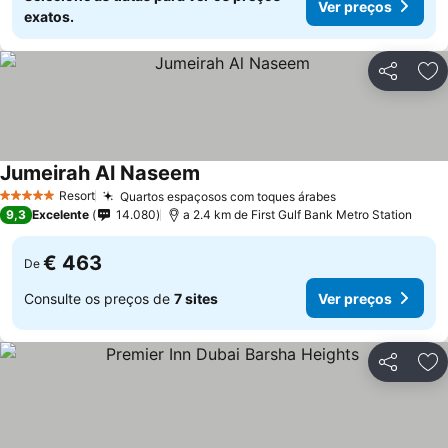
Ver preços
exatos.
Partilhar
Ad
Jumeirah Al Naseem
Resort
Quartos espaçosos com toques árabes
5 Estrelas
9,3
Excelente
14.080
a 2.4 km de First Gulf Bank Metro Station
€ 463
De
Consulte os preços de
7 sites
Ver preços
Partilhar
Ad