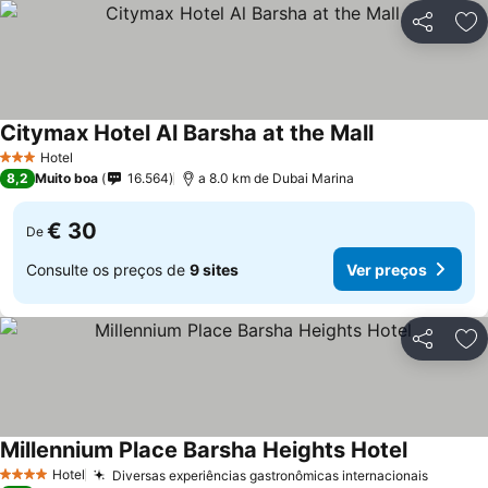
Partilhar
Ad
Citymax Hotel Al Barsha at the Mall
Hotel
3 Estrelas
8,2
Muito boa
16.564
a 8.0 km de Dubai Marina
€ 30
De
Consulte os preços de
9 sites
Ver preços
Partilhar
Ad
Millennium Place Barsha Heights Hotel
Hotel
Diversas experiências gastronômicas internacionais
4 Estrelas