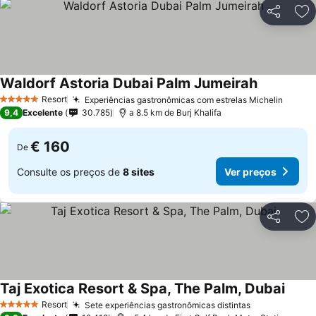
Partilhar
Ad
Waldorf Astoria Dubai Palm Jumeirah
Resort
Experiências gastronômicas com estrelas Michelin
5 Estrelas
9,4
Excelente
30.785
a 8.5 km de Burj Khalifa
€ 160
De
Consulte os preços de
8 sites
Ver preços
Partilhar
Ad
Taj Exotica Resort & Spa, The Palm, Dubai
Resort
Sete experiências gastronômicas distintas
5 Estrelas