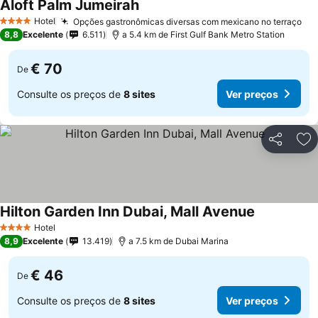
Aloft Palm Jumeirah
Hotel
Opções gastronômicas diversas com mexicano no terraço
4 Estrelas
8,8
Excelente
6.511
a 5.4 km de First Gulf Bank Metro Station
€ 70
De
Consulte os preços de
8 sites
Ver preços
Partilhar
Ad
Hilton Garden Inn Dubai, Mall Avenue
Hotel
4 Estrelas
8,9
Excelente
13.419
a 7.5 km de Dubai Marina
€ 46
De
Consulte os preços de
8 sites
Ver preços