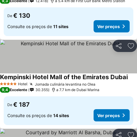
9,3
Excelente
12.418
a 5.4 km de First Gulf Bank Metro Station
€ 130
De
Consulte os preços de
11 sites
Ver preços
Partilhar
Ad
Kempinski Hotel Mall of the Emirates Dubai
Hotel
Jornada culinária levantina no Olea
5 Estrelas
9,4
Excelente
30.355
a 7.7 km de Dubai Marina
€ 187
De
Consulte os preços de
14 sites
Ver preços