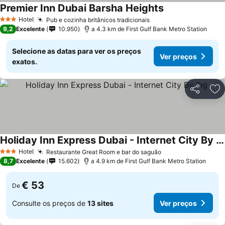
Premier Inn Dubai Barsha Heights
Hotel
Pub e cozinha britânicos tradicionais
3 Estrelas
9,2
Excelente
10.950
a 4.3 km de First Gulf Bank Metro Station
Selecione as datas para ver os preços
Ver preços
exatos.
Partilhar
Ad
Holiday Inn Express Dubai - Internet City By Ihg
Hotel
Restaurante Great Room e bar do saguão
3 Estrelas
8,7
Excelente
15.602
a 4.9 km de First Gulf Bank Metro Station
€ 53
De
Consulte os preços de
13 sites
Ver preços