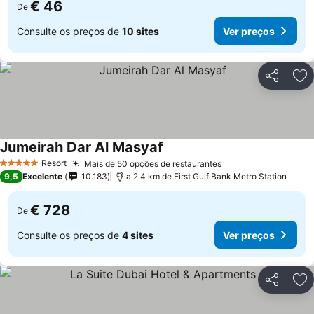
€ 46
De
Consulte os preços de
10 sites
Ver preços
Partilhar
Ad
Jumeirah Dar Al Masyaf
Resort
Mais de 50 opções de restaurantes
5 Estrelas
9,5
Excelente
10.183
a 2.4 km de First Gulf Bank Metro Station
€ 728
De
Consulte os preços de
4 sites
Ver preços
Partilhar
Ad