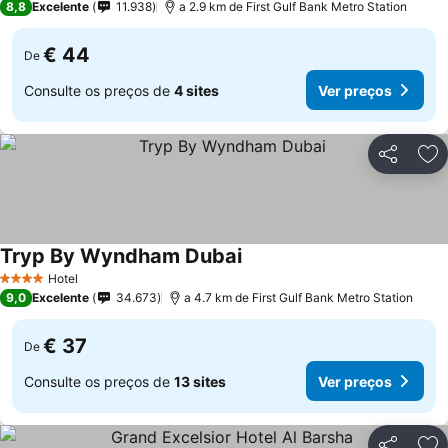
8,8
Excelente
11.938
a 2.9 km de First Gulf Bank Metro Station
€ 44
De
Consulte os preços de
4 sites
Ver preços
Partilhar
Ad
Tryp By Wyndham Dubai
Hotel
4 Estrelas
9,0
Excelente
34.673
a 4.7 km de First Gulf Bank Metro Station
€ 37
De
Consulte os preços de
13 sites
Ver preços