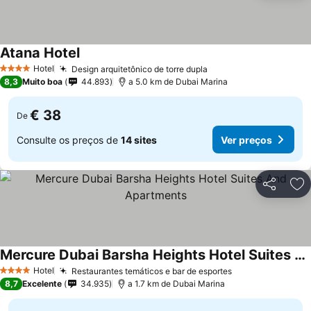
Atana Hotel
Hotel
Design arquitetônico de torre dupla
4 Estrelas
8,3
Muito boa
44.893
a 5.0 km de Dubai Marina
€ 38
De
Consulte os preços de
14 sites
Ver preços
Partilhar
Ad
Mercure Dubai Barsha Heights Hotel Suites And Apartments
Hotel
Restaurantes temáticos e bar de esportes
4 Estrelas
8,7
Excelente
34.935
a 1.7 km de Dubai Marina