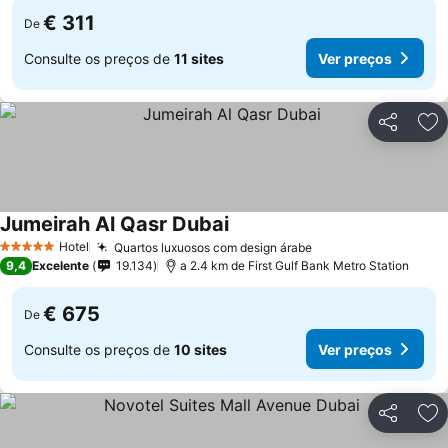
€ 311
De
Consulte os preços de
11 sites
Ver preços
Partilhar
Ad
Jumeirah Al Qasr Dubai
Hotel
Quartos luxuosos com design árabe
5 Estrelas
9,4
Excelente
19.134
a 2.4 km de First Gulf Bank Metro Station
€ 675
De
Consulte os preços de
10 sites
Ver preços
Partilhar
Ad