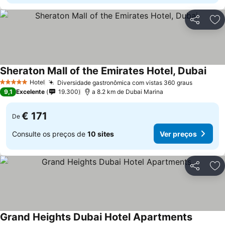
Partilhar
Ad
Sheraton Mall of the Emirates Hotel, Dubai
Hotel
Diversidade gastronômica com vistas 360 graus
5 Estrelas
9,1
Excelente
19.300
a 8.2 km de Dubai Marina
€ 171
De
Consulte os preços de
10 sites
Ver preços
Partilhar
Ad
Grand Heights Dubai Hotel Apartments