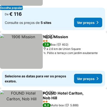
Escolha popular
€ 116
De
Consulte os preços de
5 sites
Ver preços
1906 Mission
Partilhar
Adicionar aos favoritos
Ver preços
2 Estrelas
7,9
Boa
602
a 2.6 km de Union Square
Pátio e terraço com jardim exuberante
Ver 
Selecione as datas para ver os preços
Ver preços
exatos.
FOUND Hotel Carlton,
Partilhar
Adicionar aos favoritos
Nob Hill
Ver preços
2 Estrelas
8,2
Muito boa
5.888