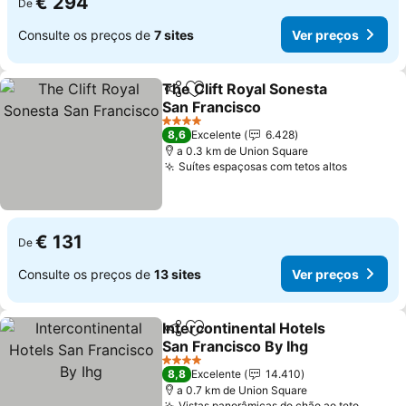
€ 294
De
Consulte os preços de
7 sites
Ver preços
The Clift Royal Sonesta
Partilhar
Adicionar aos favoritos
San Francisco
Ver preços
4 Estrelas
8,6
Excelente
6.428
a 0.3 km de Union Square
Suítes espaçosas com tetos altos
Ver preç
€ 131
De
Consulte os preços de
13 sites
Ver preços
Intercontinental Hotels
Partilhar
Adicionar aos favoritos
San Francisco By Ihg
Ver preços
4 Estrelas
8,8
Excelente
14.410
a 0.7 km de Union Square
Vistas panorâmicas do chão ao teto