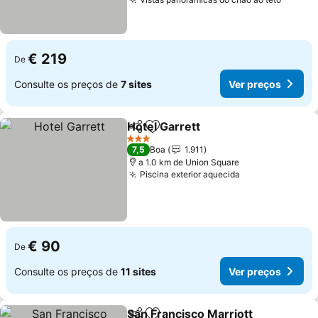
Ver pr
€ 219
De
Consulte os preços de
7 sites
Ver preços
Hotel Garrett
Partilhar
Adicionar aos favoritos
Ver preços
3 Estrelas
7,5
Boa
1.911
a 1.0 km de Union Square
Piscina exterior aquecida
Ver preços
€ 90
De
Consulte os preços de
11 sites
Ver preços
San Francisco Marriott