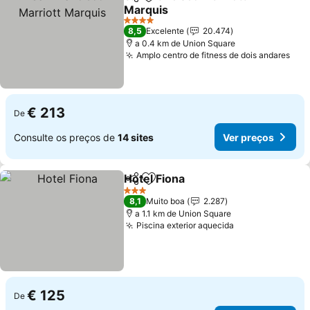
Partilhar
Adicionar aos favoritos
Marquis
Ver preços
4 Estrelas
8,5
Excelente
20.474
a 0.4 km de Union Square
Amplo centro de fitness de dois andares
Ver
€ 213
De
Consulte os preços de
14 sites
Ver preços
Hotel Fiona
Partilhar
Adicionar aos favoritos
Ver preços
3 Estrelas
8,1
Muito boa
2.287
a 1.1 km de Union Square
Piscina exterior aquecida
Ver preços
€ 125
De