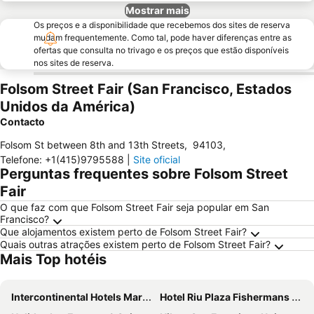
Mostrar mais
Os preços e a disponibilidade que recebemos dos sites de reserva
mudam frequentemente. Como tal, pode haver diferenças entre as
ofertas que consulta no trivago e os preços que estão disponíveis
nos sites de reserva.
Folsom Street Fair (San Francisco, Estados
Unidos da América)
Contacto
Folsom St between 8th and 13th Streets
,
94103
,
Telefone
:
+1(415)9795588
|
Site oficial
Perguntas frequentes sobre Folsom Street
Fair
O que faz com que Folsom Street Fair seja popular em San
Francisco?
Que alojamentos existem perto de Folsom Street Fair?
Quais outras atrações existem perto de Folsom Street Fair?
Mais Top hotéis
Intercontinental Hotels Mark Hopkins San Francisco By Ihg
Hotel Riu Plaza Fishermans Wharf