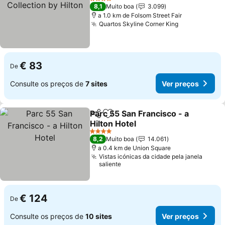
Collection by Hilton
Ver preços
4 Estrelas
8,1
Muito boa
3.099
a 1.0 km de Folsom Street Fair
Quartos Skyline Corner King
Ver preços
€ 83
De
Consulte os preços de
7 sites
Ver preços
Parc 55 San Francisco - a
Partilhar
Adicionar aos favoritos
Hilton Hotel
Ver preços
4 Estrelas
8,2
Muito boa
14.061
a 0.4 km de Union Square
Vistas icónicas da cidade pela janela
saliente
€ 124
De
Consulte os preços de
10 sites
Ver preços