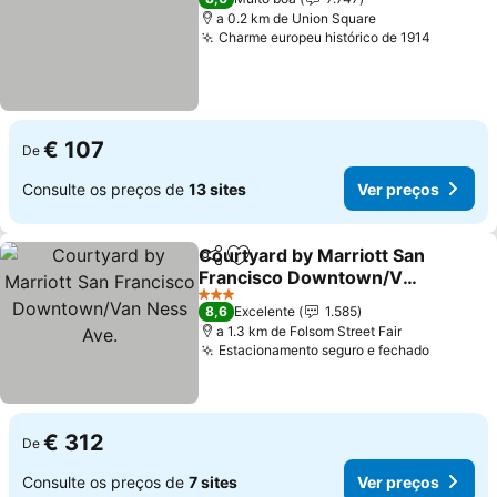
a 0.2 km de Union Square
Charme europeu histórico de 1914
Ver pre
€ 107
De
Consulte os preços de
13 sites
Ver preços
Courtyard by Marriott San
Partilhar
Adicionar aos favoritos
Francisco Downtown/Van
Ness Ave.
Ver preços
3 Estrelas
8,6
Excelente
1.585
a 1.3 km de Folsom Street Fair
Estacionamento seguro e fechado
Ver pre
€ 312
De
Consulte os preços de
7 sites
Ver preços