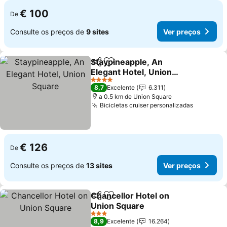
€ 100
De
Consulte os preços de
9 sites
Ver preços
Staypineapple, An
Partilhar
Adicionar aos favoritos
Elegant Hotel, Union
Square
Ver preços
4 Estrelas
8,7
Excelente
6.311
a 0.5 km de Union Square
Bicicletas cruiser personalizadas
Ver preç
€ 126
De
Consulte os preços de
13 sites
Ver preços
Chancellor Hotel on
Partilhar
Adicionar aos favoritos
Union Square
Ver preços
3 Estrelas
8,9
Excelente
16.264