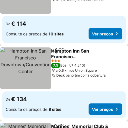
Ver preços
€ 114
De
Consulte os preços de
10 sites
Ver preços
Hampton Inn San
Partilhar
Adicionar aos favoritos
Francisco
Downtown/Convention
Ver preços
3 Estrelas
7,5
Boa
4.540
Center
a 0.6 km de Union Square
Deck panorâmico na cobertura
Ver preço
€ 134
De
Consulte os preços de
9 sites
Ver preços
Marines' Memorial Club &