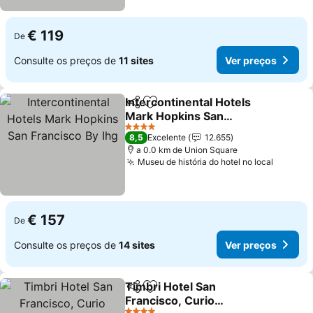
€ 119
De
Consulte os preços de
11 sites
Ver preços
Intercontinental Hotels
Partilhar
Adicionar aos favoritos
Mark Hopkins San
Francisco By Ihg
Ver preços
4 Estrelas
8,5
Excelente
12.655
a 0.0 km de Union Square
Museu de história do hotel no local
Ver pre
€ 157
De
Consulte os preços de
14 sites
Ver preços
Timbri Hotel San
Partilhar
Adicionar aos favoritos
Francisco, Curio