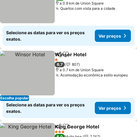
a 0.9 km de Union Square
Quartos com vista para a cidade
Ver preç
Selecione as datas para ver os preços
Ver preços
exatos.
Winsor Hotel
Partilhar
Adicionar aos favoritos
Ver preços
1 Estrelas
6,7
807
a 0.7 km de Union Square
Acomodação econômica estilo europeu
Ver
Escolha popular
Selecione as datas para ver os preços
Ver preços
exatos.
King George Hotel
Partilhar
Adicionar aos favoritos
Ver pre
3 Estrelas
8,0
Muito boa
7.747