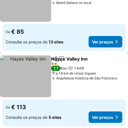
Bistrô italiano no local
Ver preços
€ 85
De
Consulte os preços de
13 sites
Ver preços
Hayes Valley Inn
Partilhar
Adicionar aos favoritos
Ver preço
2 Estrelas
7,7
Boa
1.449
a 1.8 km de Union Square
Arquitetura histórica de São Francisco
Ver 
€ 113
De
Consulte os preços de
5 sites
Ver preços