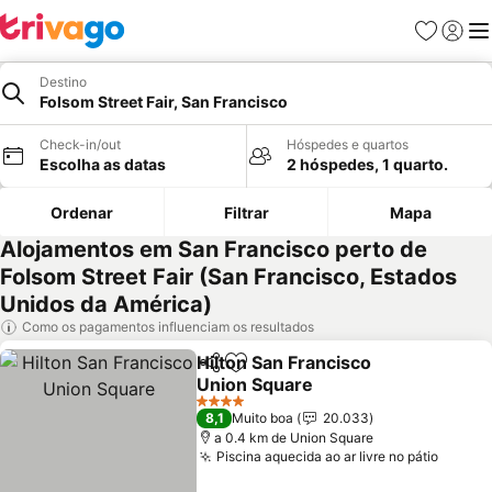
Favoritos
Iniciar
Me
Destino
Folsom Street Fair, San Francisco
Check-in/out
Hóspedes e quartos
Escolha as datas
2 hóspedes, 1 quarto.
Ordenar
Filtrar
Mapa
Alojamentos em San Francisco perto de
Folsom Street Fair (San Francisco, Estados
Unidos da América)
Como os pagamentos influenciam os resultados
Hilton San Francisco
Partilhar
Adicionar aos favoritos
Union Square
Ver preços
4 Estrelas
8,1
Muito boa
20.033
a 0.4 km de Union Square
Piscina aquecida ao ar livre no pátio
Ver pr