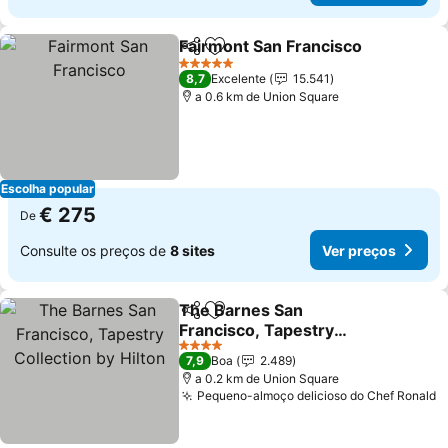
Fairmont San Francisco
Partilhar
Adicionar aos favoritos
Ve
5 Estrelas
8,7
Excelente
15.541
a 0.6 km de Union Square
Escolha popular
€ 275
De
Consulte os preços de
8 sites
Ver preços
The Barnes San
Partilhar
Adicionar aos favoritos
Francisco, Tapestry
Collection by Hilton
Ver preços
4 Estrelas
7,9
Boa
2.489
a 0.2 km de Union Square
Pequeno-almoço delicioso do Chef Ronald
V