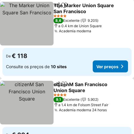
The Marker Union Square
Partilhar
Adicionar aos favoritos
San Francisco
Ver preços
4 Estrelas
8,6
Excelente
9.205
a 0.4 km de Union Square
Academia moderna
Ver preços
€ 118
De
Consulte os preços de
10 sites
Ver preços
citizenM San Francisco
Partilhar
Adicionar aos favoritos
Union Square
Ver preços
4 Estrelas
9,1
Excelente
5.902
a 1.4 km de Folsom Street Fair
Academia moderna 24 horas
Ver preços