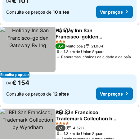
€ 101
De
Consulte os preços de
10 sites
Ver preços
Holiday Inn San
Partilhar
Adicionar aos favoritos
Francisco-golden
Gateway By Ihg
Ver preços
3 Estrelas
8,4
Muito boa
21.004
a 1.3 km de Union Square
Panoramas icônicos da cidade e da baía
Ver
Escolha popular
€ 154
De
Consulte os preços de
12 sites
Ver preços
BEI San Francisco,
Partilhar
Adicionar aos favoritos
Trademark Collection by
Wyndham
Ver preços
4 Estrelas
6,9
4.521
a 1.3 km de Union Square
Amplo terraço no quarto andar