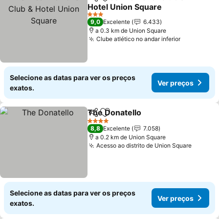
Partilhar
Adicionar aos favoritos
Hotel Union Square
Ver preços
3 Estrelas
9,0
Excelente
6.433
a 0.3 km de Union Square
Clube atlético no andar inferior
Ver preço
Selecione as datas para ver os preços
Ver preços
exatos.
The Donatello
Partilhar
Adicionar aos favoritos
Ver preços
4 Estrelas
8,8
Excelente
7.058
a 0.2 km de Union Square
Acesso ao distrito de Union Square
Ver pr
Selecione as datas para ver os preços
Ver preços
exatos.