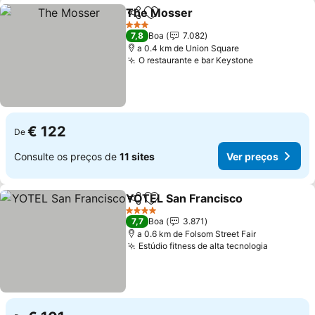
The Mosser
Partilhar
Adicionar aos favoritos
Ver preços
3 Estrelas
7,8
Boa
7.082
a 0.4 km de Union Square
O restaurante e bar Keystone
Ver preços
€ 122
De
Consulte os preços de
11 sites
Ver preços
YOTEL San Francisco
Partilhar
Adicionar aos favoritos
Ver 
4 Estrelas
7,7
Boa
3.871
a 0.6 km de Folsom Street Fair
Estúdio fitness de alta tecnologia
Ver preç