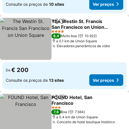
Consulte os preços de
10 sites
Ver preços
The Westin St. Francis
Partilhar
Adicionar aos favoritos
San Francisco on Union
Square
Ver preços
4 Estrelas
8,4
Muito boa
10.922
a 0.1 km de Union Square
Elevadores panorâmicos de vidro
Ver preç
€ 200
De
Consulte os preços de
13 sites
Ver preços
FOUND Hotel, San
Partilhar
Adicionar aos favoritos
Francisco
Ver preços
3 Estrelas
7,8
Boa
7.564
a 0.4 km de Union Square
Conceito de hotel boutique histórico
Ver pr