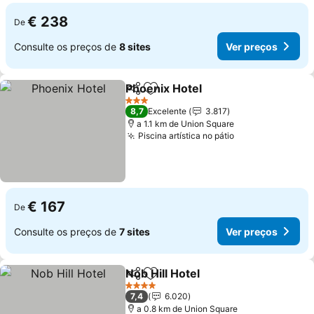
€ 238
De
Consulte os preços de
8 sites
Ver preços
Phoenix Hotel
Partilhar
Adicionar aos favoritos
Ver preços
3 Estrelas
8,7
Excelente
3.817
a 1.1 km de Union Square
Piscina artística no pátio
Ver preços
€ 167
De
Consulte os preços de
7 sites
Ver preços
Nob Hill Hotel
Partilhar
Adicionar aos favoritos
Ver preços
4 Estrelas
7,4
6.020
a 0.8 km de Union Square