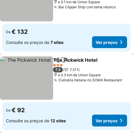
a 0.1 km de Union Square
Bar Clipper Ship com tema náutico
Ver pre
€ 132
De
Consulte os preços de
7 sites
Ver preços
The Pickwick Hotel
Partilhar
Adicionar aos favoritos
Ver pr
3 Estrelas
7,3
7.311
a 0.5 km de Union Square
Culinária italiana no SOMA Restaurant
Ver 
€ 92
De
Consulte os preços de
12 sites
Ver preços