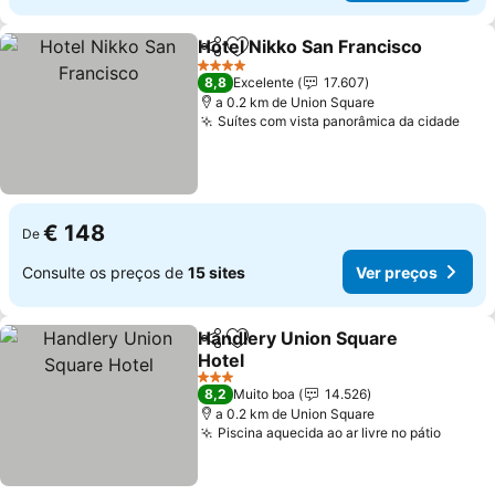
Hotel Nikko San Francisco
Partilhar
Adicionar aos favoritos
4 Estrelas
8,8
Excelente
17.607
a 0.2 km de Union Square
Suítes com vista panorâmica da cidade
Ver 
€ 148
De
Consulte os preços de
15 sites
Ver preços
Handlery Union Square
Partilhar
Adicionar aos favoritos
Hotel
Ver preços
3 Estrelas
8,2
Muito boa
14.526
a 0.2 km de Union Square
Piscina aquecida ao ar livre no pátio
Ver pr