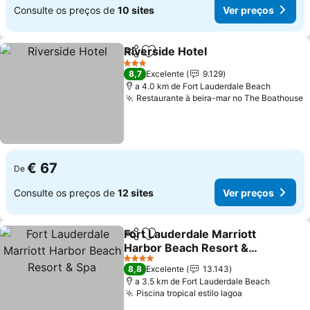
Consulte os preços de
10 sites
Ver preços
Riverside Hotel
Partilhar
Adicionar aos favoritos
3 Estrelas
8,7
Excelente
9.129
a 4.0 km de Fort Lauderdale Beach
Restaurante à beira-mar no The Boathouse
€ 67
De
Consulte os preços de
12 sites
Ver preços
Fort Lauderdale Marriott
Partilhar
Adicionar aos favoritos
Harbor Beach Resort &
Spa
4 Estrelas
8,8
Excelente
13.143
a 3.5 km de Fort Lauderdale Beach
Piscina tropical estilo lagoa