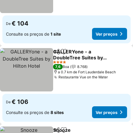
€ 104
De
Consulte os preços de
1 site
Ver preços
GALLERYone - a
Partilhar
Adicionar aos favoritos
DoubleTree Suites by
Hilton Hotel
4 Estrelas
7,6
Boa
8.768
a 0.7 km de Fort Lauderdale Beach
Restaurante Vue on the Water
€ 106
De
Consulte os preços de
8 sites
Ver preços
Snooze
Partilhar