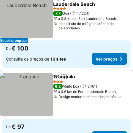
Partilhar
Adicionar aos favoritos
Lauderdale Beach
4 Estrelas
7,7
Boa
17.224
a 3.3 km de Fort Lauderdale Beach
Identidade de refúgio histórico de
celebridades
Escolha popular
€ 100
De
Consulte os preços de
16 sites
Ver preços
Tranquilo
Partilhar
Adicionar aos favoritos
3 Estrelas
8,2
Muito boa
3.161
a 0.6 km de Fort Lauderdale Beach
Design moderno de meados do século
€ 97
De