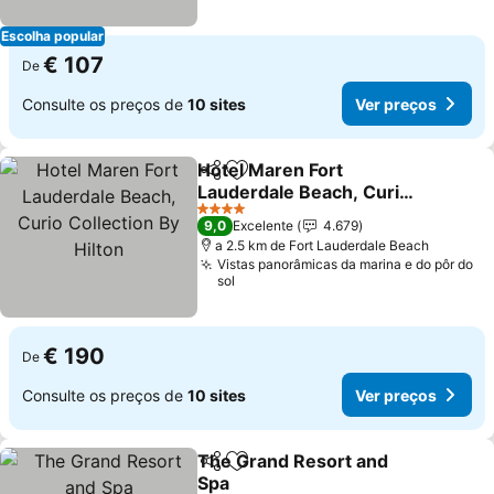
Escolha popular
€ 107
De
Consulte os preços de
10 sites
Ver preços
Hotel Maren Fort
Partilhar
Adicionar aos favoritos
Lauderdale Beach, Curio
Collection By Hilton
4 Estrelas
9,0
Excelente
4.679
a 2.5 km de Fort Lauderdale Beach
Vistas panorâmicas da marina e do pôr do
sol
€ 190
De
Consulte os preços de
10 sites
Ver preços
The Grand Resort and
Partilhar
Adicionar aos favoritos
Spa