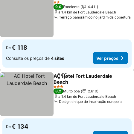
Adicionar aos favoritos
2 Estrelas
9,0
Excelente
4.411
a 1.4 km de Fort Lauderdale Beach
Terraço panorâmico no jardim da cobertura
€ 118
De
Consulte os preços de
4 sites
Ver preços
AC Hotel Fort Lauderdale
Partilhar
Adicionar aos favoritos
Beach
3 Estrelas
8,2
Muito boa
2.610
a 1.4 km de Fort Lauderdale Beach
Design chique de inspiração europeia
€ 134
De