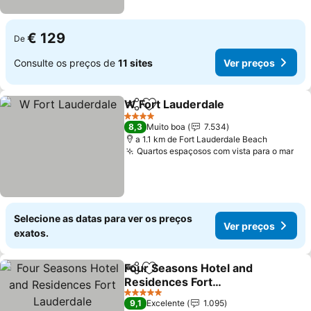
€ 129
De
Consulte os preços de
11 sites
Ver preços
W Fort Lauderdale
Partilhar
Adicionar aos favoritos
4 Estrelas
8,3
Muito boa
7.534
a 1.1 km de Fort Lauderdale Beach
Quartos espaçosos com vista para o mar
Selecione as datas para ver os preços
Ver preços
exatos.
Four Seasons Hotel and
Partilhar
Adicionar aos favoritos
Residences Fort
Lauderdale
5 Estrelas
9,1
Excelente
1.095