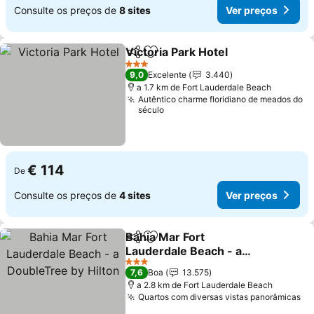
Consulte os preços de
8 sites
Ver preços
Victoria Park Hotel
Partilhar
Adicionar aos favoritos
3 Estrelas
9,0
Excelente
3.440
a 1.7 km de Fort Lauderdale Beach
Autêntico charme floridiano de meados do
século
€ 114
De
Consulte os preços de
4 sites
Ver preços
Bahia Mar Fort
Partilhar
Adicionar aos favoritos
Lauderdale Beach - a
DoubleTree by Hilton
3 Estrelas
7,6
Boa
13.575
a 2.8 km de Fort Lauderdale Beach
Quartos com diversas vistas panorâmicas