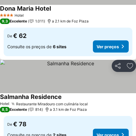
Dona Maria Hotel
Ver preços
Hotel
4 Estrelas
9,3
Excelente
1.011
a 2.1 km de Foz Plaza
€ 62
De
Consulte os preços de
6 sites
Ver preços
Partilhar
Ad
Salmanha Residence
Ver preços
Hotel
Restaurante Miradouro com culinária local
Ver preços
8,5
Excelente
814
a 3.1 km de Foz Plaza
€ 78
De
Consulte os preços de
2 sites
Ver preços