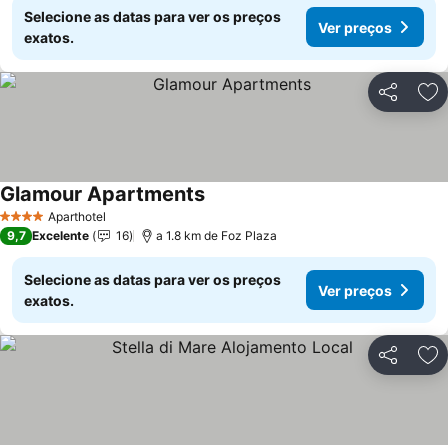
Selecione as datas para ver os preços
Ver preços
exatos.
Partilhar
Ad
Glamour Apartments
Ver preços
Aparthotel
4 Estrelas
9,7
Excelente
16
a 1.8 km de Foz Plaza
Selecione as datas para ver os preços
Ver preços
exatos.
Partilhar
Ad