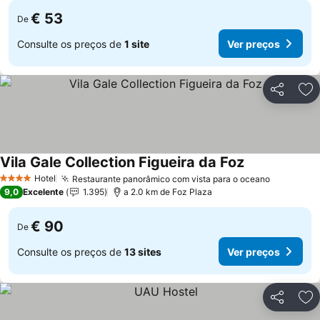
€ 53
De
Consulte os preços de
1 site
Ver preços
Partilhar
Ad
Vila Gale Collection Figueira da Foz
Ver preços
Hotel
Restaurante panorâmico com vista para o oceano
Ver preç
4 Estrelas
9,0
Excelente
1.395
a 2.0 km de Foz Plaza
€ 90
De
Consulte os preços de
13 sites
Ver preços
Partilhar
Ad