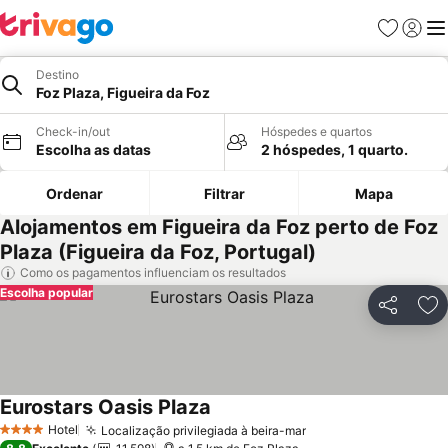
Favoritos
Iniciar
Me
Destino
Foz Plaza, Figueira da Foz
Check-in/out
Hóspedes e quartos
Escolha as datas
2 hóspedes, 1 quarto.
Ordenar
Filtrar
Mapa
Alojamentos em Figueira da Foz perto de Foz
Plaza (Figueira da Foz, Portugal)
Como os pagamentos influenciam os resultados
Escolha popular
Partilhar
Ad
Eurostars Oasis Plaza
Ver preços
Hotel
Localização privilegiada à beira-mar
Ver preços
4 Estrelas