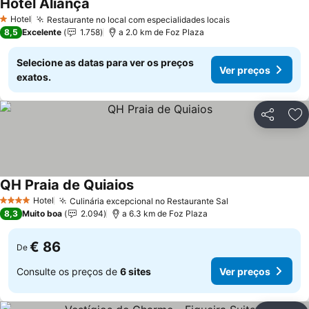
Hotel Aliança
Ver preços
Hotel
Restaurante no local com especialidades locais
Ver preços
1 Estrelas
8,5
Excelente
1.758
a 2.0 km de Foz Plaza
Selecione as datas para ver os preços
Ver preços
exatos.
Partilhar
Ad
QH Praia de Quiaios
Ver preços
Hotel
Culinária excepcional no Restaurante Sal
Ver preços
4 Estrelas
8,3
Muito boa
2.094
a 6.3 km de Foz Plaza
€ 86
De
Consulte os preços de
6 sites
Ver preços