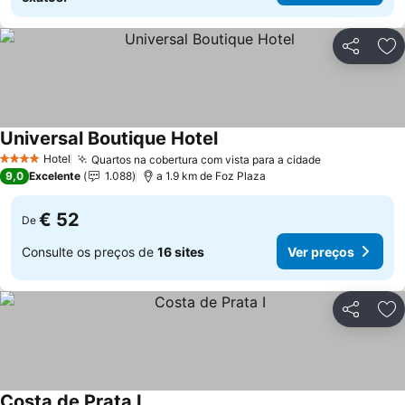
Partilhar
Ad
Universal Boutique Hotel
Ver preços
Hotel
Quartos na cobertura com vista para a cidade
Ver preços
4 Estrelas
9,0
Excelente
1.088
a 1.9 km de Foz Plaza
€ 52
De
Consulte os preços de
16 sites
Ver preços
Partilhar
Ad
Costa de Prata I