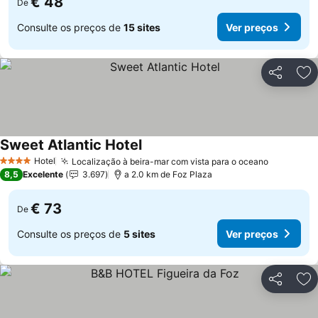
€ 48
De
Consulte os preços de
15 sites
Ver preços
Partilhar
Ad
Sweet Atlantic Hotel
Ver preços
Hotel
Localização à beira-mar com vista para o oceano
Ver preç
4 Estrelas
8,5
Excelente
3.697
a 2.0 km de Foz Plaza
€ 73
De
Consulte os preços de
5 sites
Ver preços
Partilhar
Ad