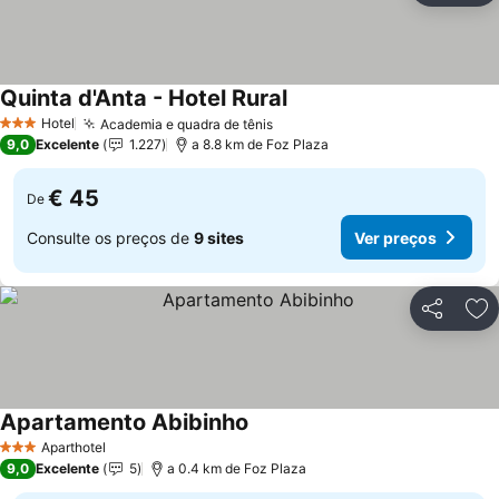
Quinta d'Anta - Hotel Rural
Ver preços
Hotel
Academia e quadra de tênis
Ver preços
3 Estrelas
9,0
Excelente
1.227
a 8.8 km de Foz Plaza
€ 45
De
Consulte os preços de
9 sites
Ver preços
Partilhar
Ad
Apartamento Abibinho
Ver preços
Aparthotel
3 Estrelas
9,0
Excelente
5
a 0.4 km de Foz Plaza