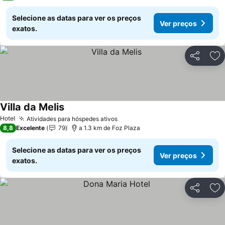
Selecione as datas para ver os preços
Ver preços
exatos.
Partilhar
Ad
Villa da Melis
Ver preços
Hotel
Atividades para hóspedes ativos
Ver preços
8,8
Excelente
79
a 1.3 km de Foz Plaza
Selecione as datas para ver os preços
Ver preços
exatos.
Partilhar
Ad