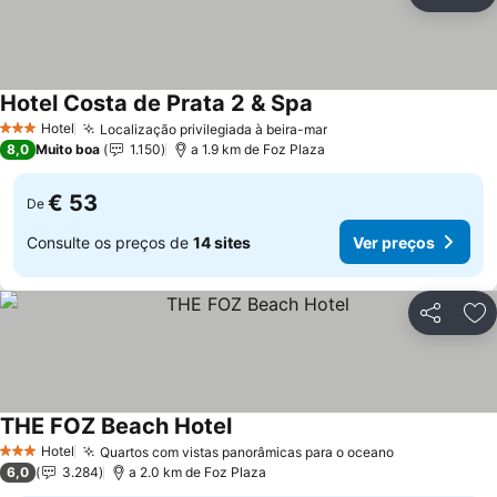
Partilhar
Ad
Hotel Costa de Prata 2 & Spa
Ver preços
Hotel
Localização privilegiada à beira-mar
Ver preços
3 Estrelas
8,0
Muito boa
1.150
a 1.9 km de Foz Plaza
€ 53
De
Consulte os preços de
14 sites
Ver preços
Partilhar
Ad
THE FOZ Beach Hotel
Ver preços
Hotel
Quartos com vistas panorâmicas para o oceano
Ver preços
3 Estrelas
6,0
3.284
a 2.0 km de Foz Plaza