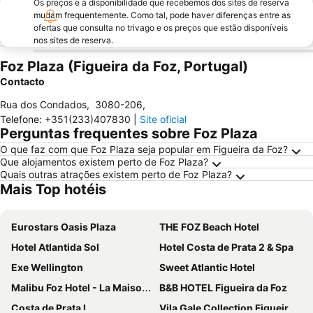
Os preços e a disponibilidade que recebemos dos sites de reserva
mudam frequentemente. Como tal, pode haver diferenças entre as
ofertas que consulta no trivago e os preços que estão disponíveis
nos sites de reserva.
Foz Plaza (Figueira da Foz, Portugal)
Contacto
Rua dos Condados
,
3080-206
,
Telefone
:
+351(233)407830
|
Site oficial
Perguntas frequentes sobre Foz Plaza
O que faz com que Foz Plaza seja popular em Figueira da Foz?
Que alojamentos existem perto de Foz Plaza?
Quais outras atrações existem perto de Foz Plaza?
Mais Top hotéis
Eurostars Oasis Plaza
THE FOZ Beach Hotel
Hotel Atlantida Sol
Hotel Costa de Prata 2 & Spa
Exe Wellington
Sweet Atlantic Hotel
Malibu Foz Hotel - La Maison Younan
B&B HOTEL Figueira da Foz
Costa de Prata I
Vila Gale Collection Figueira da Foz