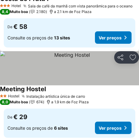
Ver preços
Hotel
Sala de café da manhã com vista panorâmica para o oceano
Ve
3 Estrelas
8,4
Muito boa
2.180
a 2.1 km de Foz Plaza
€ 58
De
Consulte os preços de
13 sites
Ver preços
Partilhar
Ad
Meeting Hostel
Ver preços
Hostel
Instalação artística única de carro
Ver preços
2 Estrelas
8,0
Muito boa
674
a 1.9 km de Foz Plaza
€ 29
De
Consulte os preços de
6 sites
Ver preços