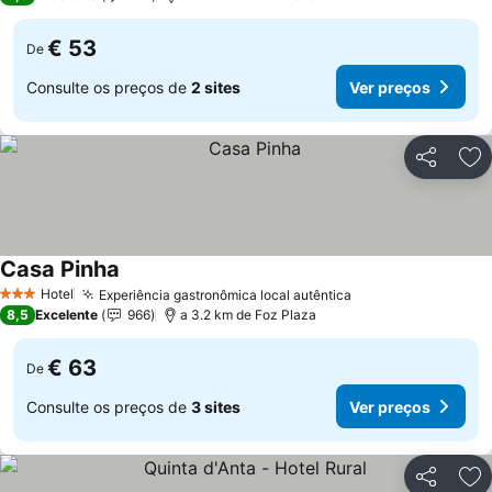
€ 53
De
Consulte os preços de
2 sites
Ver preços
Partilhar
Ad
Casa Pinha
Ver preços
Hotel
Experiência gastronômica local autêntica
Ver preços
3 Estrelas
8,5
Excelente
966
a 3.2 km de Foz Plaza
€ 63
De
Consulte os preços de
3 sites
Ver preços
Partilhar
Ad