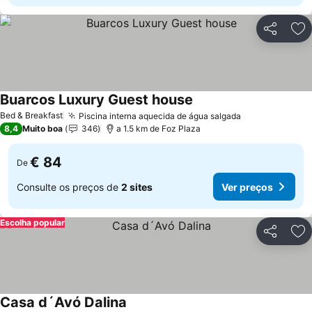
Partilhar
Ad
Buarcos Luxury Guest house
Ver preços
Bed & Breakfast
Piscina interna aquecida de água salgada
Ver preços
8,4
Muito boa
346
a 1.5 km de Foz Plaza
€ 84
De
Consulte os preços de
2 sites
Ver preços
Escolha popular
Partilhar
Ad
Casa d´Avó Dalina
Ver preços