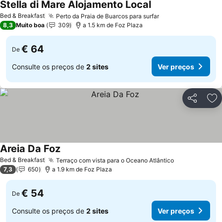
Stella di Mare Alojamento Local
Ver preços
Bed & Breakfast
Perto da Praia de Buarcos para surfar
Ver preços
8,3
Muito boa
309
a 1.5 km de Foz Plaza
€ 64
De
Consulte os preços de
2 sites
Ver preços
Partilhar
Ad
Areia Da Foz
Ver preços
Bed & Breakfast
Terraço com vista para o Oceano Atlântico
Ver preços
7,3
650
a 1.9 km de Foz Plaza
€ 54
De
Consulte os preços de
2 sites
Ver preços