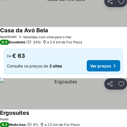
Partilhar
Ad
Casa da Avó Bela
Ver preços
Aparthotel
Varandas com vista para o mar
Ver preços
9,5
Excelente
345
a 2.4 km de Foz Plaza
€ 63
De
Consulte os preços de
2 sites
Ver preços
Partilhar
Ad
Ergosuites
Ver preços
Hotel
8,2
Muito boa
61
a 2.0 km de Foz Plaza