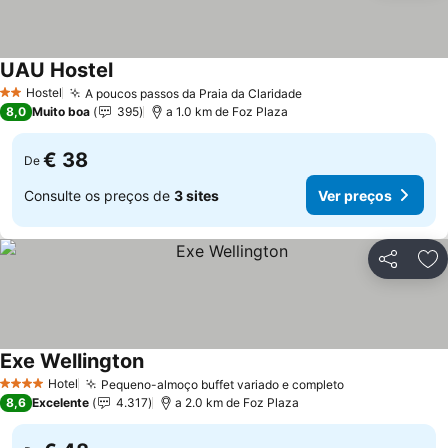
UAU Hostel
Ver preços
Hostel
A poucos passos da Praia da Claridade
Ver preços
2 Estrelas
8,0
Muito boa
395
a 1.0 km de Foz Plaza
€ 38
De
Consulte os preços de
3 sites
Ver preços
Partilhar
Ad
Exe Wellington
Ver preços
Hotel
Pequeno-almoço buffet variado e completo
Ver preços
4 Estrelas
8,6
Excelente
4.317
a 2.0 km de Foz Plaza