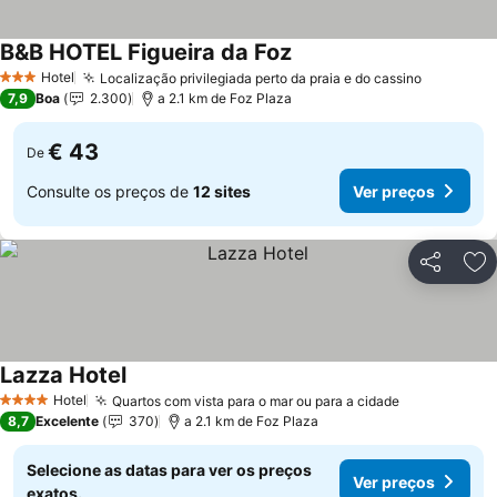
B&B HOTEL Figueira da Foz
Ver preços
Hotel
Localização privilegiada perto da praia e do cassino
Ver preç
3 Estrelas
7,9
Boa
2.300
a 2.1 km de Foz Plaza
€ 43
De
Consulte os preços de
12 sites
Ver preços
Partilhar
Ad
Lazza Hotel
Ver preços
Hotel
Quartos com vista para o mar ou para a cidade
Ver preços
4 Estrelas
8,7
Excelente
370
a 2.1 km de Foz Plaza
Selecione as datas para ver os preços
Ver preços
exatos.