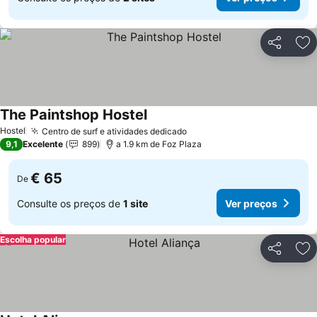
Partilhar
Ad
The Paintshop Hostel
Ver preços
Hostel
Centro de surf e atividades dedicado
Ver preços
9,1
Excelente
899
a 1.9 km de Foz Plaza
€ 65
De
Consulte os preços de
1 site
Ver preços
Escolha popular
Partilhar
Ad