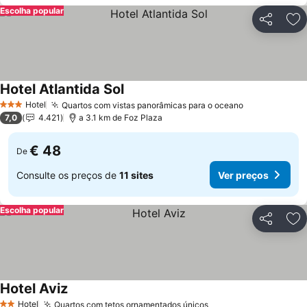
Escolha popular
Partilhar
Ad
Hotel Atlantida Sol
Ver preços
Hotel
Quartos com vistas panorâmicas para o oceano
Ver preços
3 Estrelas
7,0
4.421
a 3.1 km de Foz Plaza
€ 48
De
Consulte os preços de
11 sites
Ver preços
Escolha popular
Partilhar
Ad
Hotel Aviz
Ver preços
Hotel
Quartos com tetos ornamentados únicos
Ver preços