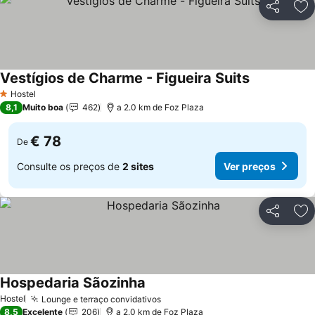
Partilhar
Ad
Vestígios de Charme - Figueira Suits
Ver preços
Hostel
1 Estrelas
8,1
Muito boa
462
a 2.0 km de Foz Plaza
€ 78
De
Consulte os preços de
2 sites
Ver preços
Partilhar
Ad
Hospedaria Sãozinha
Ver preços
Hostel
Lounge e terraço convidativos
Ver preços
8,5
Excelente
206
a 2.0 km de Foz Plaza