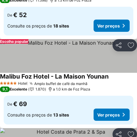
8,8
Excelente
11.598
a 1.5 km de Foz Plaza
€ 52
De
Consulte os preços de
18 sites
Ver preços
Escolha popular
Partilhar
Ad
Malibu Foz Hotel - La Maison Younan
Ver preços
Hotel
Amplo buffet de café da manhã
Ver preços
5 Estrelas
9,1
Excelente
1.870
a 1.0 km de Foz Plaza
€ 69
De
Consulte os preços de
13 sites
Ver preços