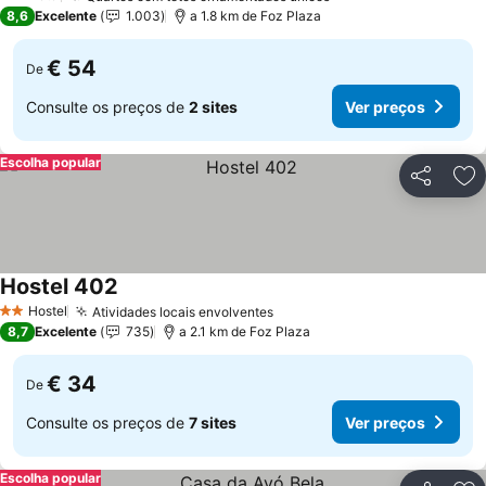
2 Estrelas
8,6
Excelente
1.003
a 1.8 km de Foz Plaza
€ 54
De
Consulte os preços de
2 sites
Ver preços
Escolha popular
Partilhar
Ad
Hostel 402
Ver preços
Hostel
Atividades locais envolventes
Ver preços
2 Estrelas
8,7
Excelente
735
a 2.1 km de Foz Plaza
€ 34
De
Consulte os preços de
7 sites
Ver preços
Escolha popular