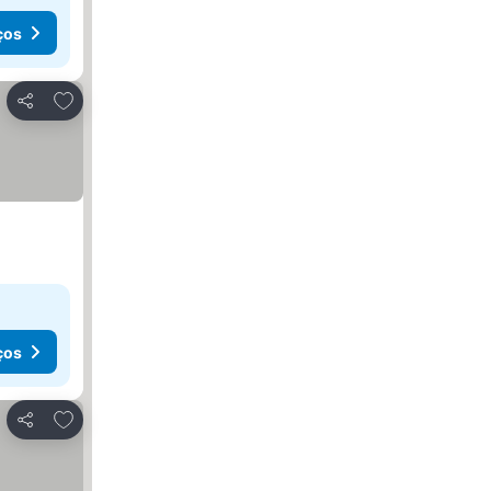
ços
Adicionar aos favoritos
Partilhar
ços
Adicionar aos favoritos
Partilhar