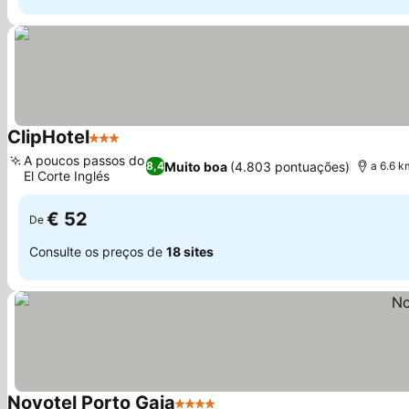
ClipHotel
3 Estrelas
A poucos passos do
Muito boa
(4.803 pontuações)
8,4
a 6.6 k
El Corte Inglés
€ 52
De
Consulte os preços de
18 sites
Novotel Porto Gaia