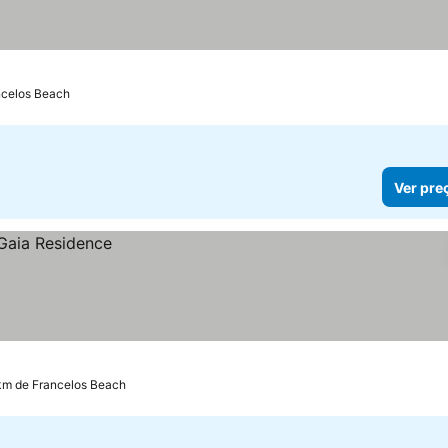
ncelos Beach
Ver pre
 km de Francelos Beach