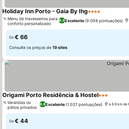
Holiday Inn Porto - Gaia By Ihg
4 Estrelas
Menu de travesseiros para
Excelente
(9.094 pontuações)
8,9
conforto personalizado
€ 66
De
Consulte os preços de
19 sites
Origami Porto Residência & Hostel
3 Estrelas
Varandas ou
Excelente
(1.037 pontuações)
8,6
a 6.9 km de
pátios privados
€ 44
De