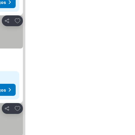
ços
Adicionar aos favoritos
Partilhar
ços
Adicionar aos favoritos
Partilhar