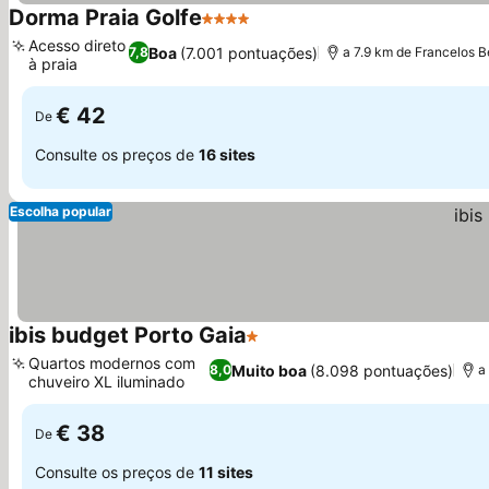
Dorma Praia Golfe
4 Estrelas
Acesso direto
Boa
(7.001 pontuações)
7,8
a 7.9 km de Francelos 
à praia
€ 42
De
Consulte os preços de
16 sites
Escolha popular
ibis budget Porto Gaia
1 Estrelas
Quartos modernos com
Muito boa
(8.098 pontuações)
8,0
a
chuveiro XL iluminado
€ 38
De
Consulte os preços de
11 sites