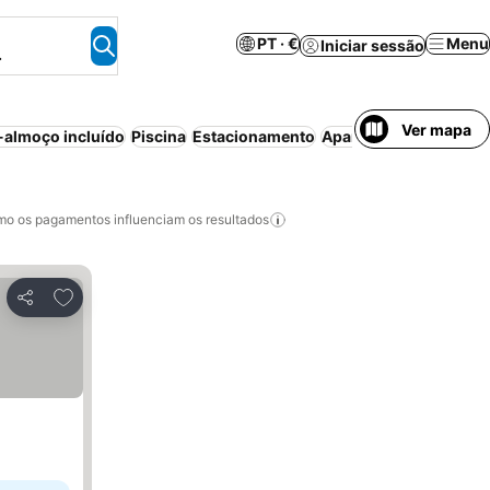
PT · €
Menu
Iniciar sessão
.
Ver mapa
almoço incluído
Piscina
Estacionamento
Aparthotel
Casa/apart
o os pagamentos influenciam os resultados
Adicionar aos favoritos
Partilhar