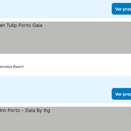
Ver pre
rancelos Beach
Ver pre