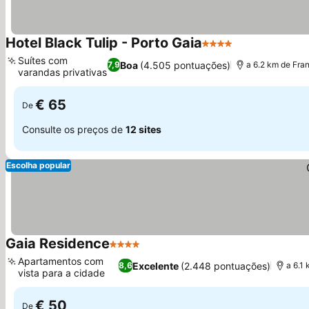
Hotel Black Tulip - Porto Gaia
4 Estrelas
Suítes com
Boa
(4.505 pontuações)
7,9
a 6.2 km de Fra
varandas privativas
€ 65
De
Consulte os preços de
12 sites
Escolha popular
Gaia Residence
4 Estrelas
Apartamentos com
Excelente
(2.448 pontuações)
8,6
a 6.1
vista para a cidade
€ 50
De