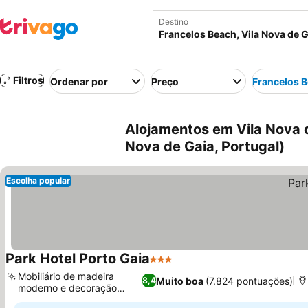
Destino
Filtros
Ordenar por
Preço
Francelos 
Alojamentos em Vila Nova d
Nova de Gaia, Portugal)
Escolha popular
Park Hotel Porto Gaia
3 Estrelas
Mobiliário de madeira
Muito boa
(7.824 pontuações)
8,4
moderno e decoração
neutra