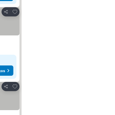
Adicionar aos favoritos
Partilhar
ços
Adicionar aos favoritos
Partilhar