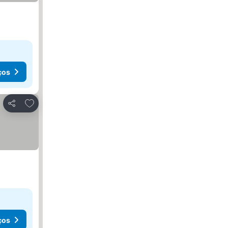
ços
Adicionar aos favoritos
Partilhar
ços