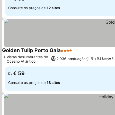
Consulte os preços de
12 sites
Golden Tulip Porto Gaia
4 Estrelas
Vistas deslumbrantes do
(2.936 pontuações)
7,1
a 5.8 km de F
Oceano Atlântico
€ 59
De
Consulte os preços de
18 sites