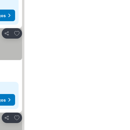
ços
Adicionar aos favoritos
Partilhar
ços
Adicionar aos favoritos
Partilhar