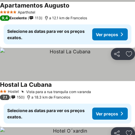
Apartamentos Augusto
Aparthotel
5 Estrelas
9,4
Excelente
113
a 12.1 km de Francelos
Selecione as datas para ver os preços
Ver preços
exatos.
Partilhar
Ad
Hostal La Cubana
Hostel
Vista para a rua tranquila com varanda
2 Estrelas
7,1
150
a 18.3 km de Francelos
Selecione as datas para ver os preços
Ver preços
exatos.