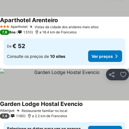
Aparthotel Arenteiro
Aparthotel
Vistas da cidade dos andares mais altos
3 Estrelas
7,8
Boa
1.510
a 18.4 km de Francelos
€ 52
De
Consulte os preços de
10 sites
Ver preços
Partilhar
Ad
Garden Lodge Hostal Evencio
Albergue
Restaurante familiar no local
7,4
1.160
a 2.2 km de Francelos
Selecione as datas para ver os preços