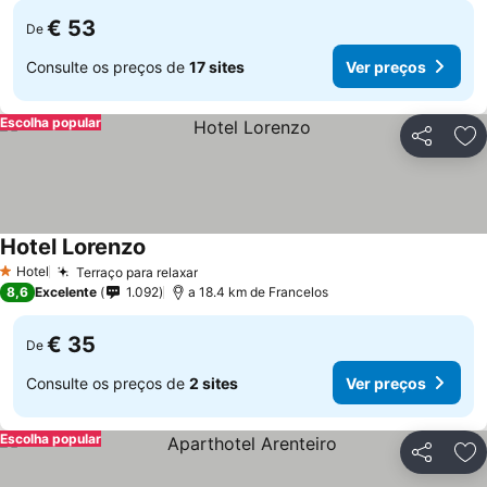
€ 53
De
Consulte os preços de
17 sites
Ver preços
Escolha popular
Partilhar
Ad
Hotel Lorenzo
Hotel
Terraço para relaxar
1 Estrelas
8,6
Excelente
1.092
a 18.4 km de Francelos
€ 35
De
Consulte os preços de
2 sites
Ver preços
Escolha popular
Partilhar
Ad