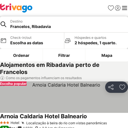
Favoritos
Iniciar
Me
Destino
Francelos, Ribadavia
Check-in/out
Hóspedes e quartos
Escolha as datas
2 hóspedes, 1 quarto.
Ordenar
Filtrar
Mapa
Alojamentos em Ribadavia perto de
Francelos
Como os pagamentos influenciam os resultados
Escolha popular
Partilhar
Ad
Arnoia Caldaria Hotel Balneario
Hotel
Localização à beira do rio com vistas panorâmicas
3 Estrelas