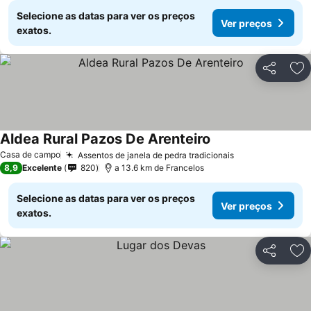
Selecione as datas para ver os preços
Ver preços
exatos.
Partilhar
Ad
Aldea Rural Pazos De Arenteiro
Casa de campo
Assentos de janela de pedra tradicionais
8,9
Excelente
820
a 13.6 km de Francelos
Selecione as datas para ver os preços
Ver preços
exatos.
Partilhar
Ad