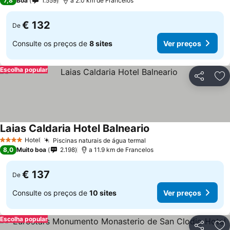
7,8
Boa
1.559
a 2.0 km de Francelos
€ 132
De
Consulte os preços de
8 sites
Ver preços
Escolha popular
Partilhar
Ad
Laias Caldaria Hotel Balneario
Hotel
Piscinas naturais de água termal
4 Estrelas
8,0
Muito boa
2.198
a 11.9 km de Francelos
€ 137
De
Consulte os preços de
10 sites
Ver preços
Escolha popular