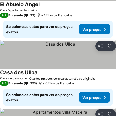
El Abuelo Angel
Casa/apartamento inteiro
9,2
Excelente
33
a 1.7 km de Francelos
Selecione as datas para ver os preços
Ver preços
exatos.
Partilhar
Ad
Casa dos Ulloa
Casa de campo
Quartos rústicos com características originais
9,3
Excelente
396
a 6.7 km de Francelos
Selecione as datas para ver os preços
Ver preços
exatos.