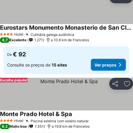
Partilhar
Ad
Eurostars Monumento Monasterio de San Clodio Hotel
Hotel
Culinária galega autêntica
4 Estrelas
8,7
Excelente
1.271
a 10.6 km de Francelos
€ 92
De
Consulte os preços de
15 sites
Ver preços
Escolha popular
Partilhar
Ad
Monte Prado Hotel & Spa
Hotel
Piscina externa com solário natural
4 Estrelas
8,2
Muito boa
7.351
a 19.8 km de Francelos