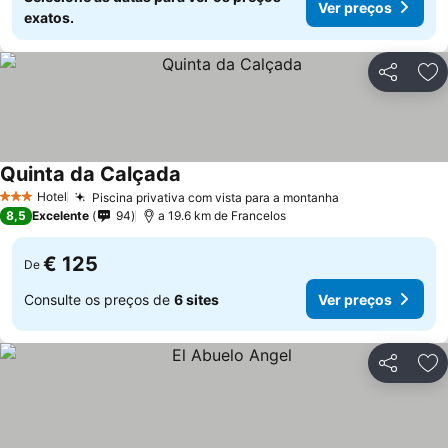
Ver preços
exatos.
Partilhar
Ad
Quinta da Calçada
Hotel
Piscina privativa com vista para a montanha
3 Estrelas
8,5
Excelente
94
a 19.6 km de Francelos
€ 125
De
Consulte os preços de
6 sites
Ver preços
Partilhar
Ad