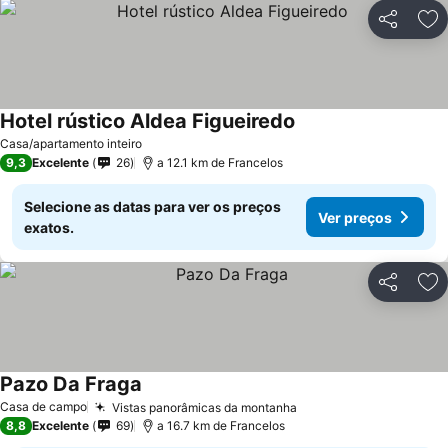
Partilhar
Ad
Hotel rústico Aldea Figueiredo
Casa/apartamento inteiro
9,3
Excelente
26
a 12.1 km de Francelos
Selecione as datas para ver os preços
Ver preços
exatos.
Partilhar
Ad
Pazo Da Fraga
Casa de campo
Vistas panorâmicas da montanha
8,8
Excelente
69
a 16.7 km de Francelos