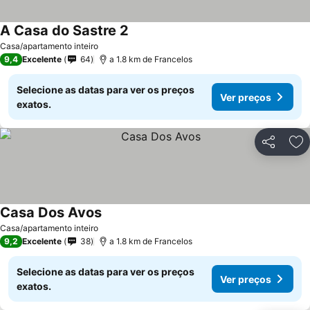
A Casa do Sastre 2
Casa/apartamento inteiro
9,4
Excelente
64
a 1.8 km de Francelos
Selecione as datas para ver os preços
Ver preços
exatos.
Partilhar
Ad
Casa Dos Avos
Casa/apartamento inteiro
9,2
Excelente
38
a 1.8 km de Francelos
Selecione as datas para ver os preços
Ver preços
exatos.