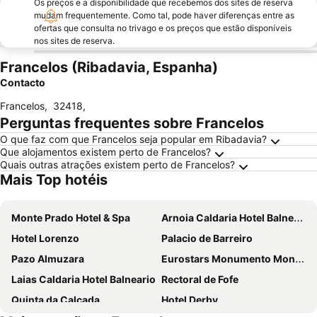
Os preços e a disponibilidade que recebemos dos sites de reserva
mudam frequentemente. Como tal, pode haver diferenças entre as
ofertas que consulta no trivago e os preços que estão disponíveis
nos sites de reserva.
Francelos (Ribadavia, Espanha)
Contacto
Francelos
,
32418
,
Perguntas frequentes sobre Francelos
O que faz com que Francelos seja popular em Ribadavia?
Que alojamentos existem perto de Francelos?
Quais outras atrações existem perto de Francelos?
Mais Top hotéis
Monte Prado Hotel & Spa
Arnoia Caldaria Hotel Balneario
Hotel Lorenzo
Palacio de Barreiro
Pazo Almuzara
Eurostars Monumento Monasterio de San Clodio Hotel
Laias Caldaria Hotel Balneario
Rectoral de Fofe
Quinta da Calçada
Hotel Derby