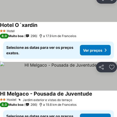
Partilhar
Ad
Hotel O´xardin
Hotel
2 Estrelas
8,0
Muito boa
296
a 17.9 km de Francelos
Selecione as datas para ver os preços
Ver preços
exatos.
Partilhar
Ad
HI Melgaco - Pousada de Juventude
Hostel
Jardim exterior e vistas do terraço
2 Estrelas
8,0
Muito boa
266
a 19.8 km de Francelos
Selecione as datas para ver os preços