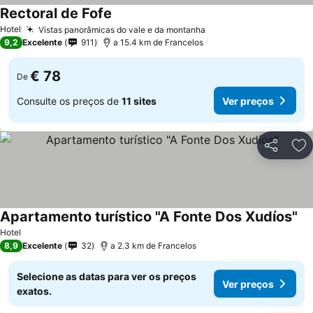
Rectoral de Fofe
Hotel
Vistas panorâmicas do vale e da montanha
9,2
Excelente
911
a 15.4 km de Francelos
€ 78
De
Consulte os preços de
11 sites
Ver preços
Partilhar
Ad
Apartamento turístico "A Fonte Dos Xudíos"
Hotel
8,9
Excelente
32
a 2.3 km de Francelos
Selecione as datas para ver os preços
Ver preços
exatos.