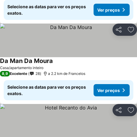
Selecione as datas para ver os preços
Ver preços
exatos.
Partilhar
Ad
Da Man Da Moura
Casa/apartamento inteiro
8,9
Excelente
28
a 2.2 km de Francelos
Selecione as datas para ver os preços
Ver preços
exatos.
Partilhar
Ad