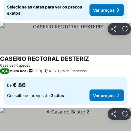
Selecione as datas para ver os preços
Ver preços
exatos.
Partilhar
Ad
CASERIO RECTORAL DESTERIZ
Casa de hóspedes
8,4
Muito boa
230
a 13.9 km de Francelos
€ 86
De
Consulte os preços de
2 sites
Ver preços
Partilhar
Ad