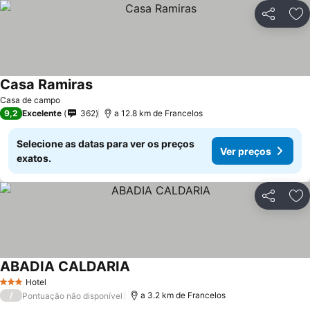
Partilhar
Ad
Casa Ramiras
Casa de campo
9,2
Excelente
362
a 12.8 km de Francelos
Selecione as datas para ver os preços
Ver preços
exatos.
Partilhar
Ad
ABADIA CALDARIA
Hotel
3 Estrelas
/
a 3.2 km de Francelos
Pontuação não disponível