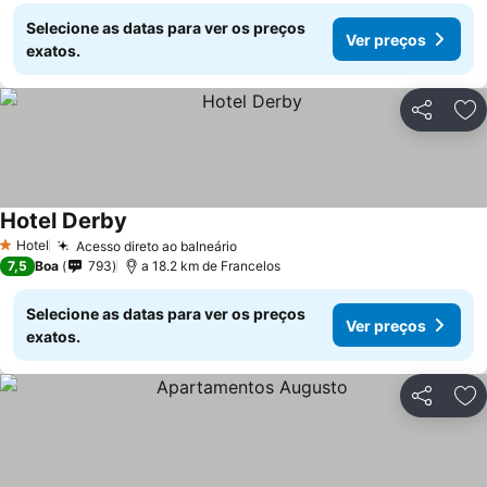
Selecione as datas para ver os preços
Ver preços
exatos.
Partilhar
Ad
Hotel Derby
Hotel
Acesso direto ao balneário
1 Estrelas
7,5
Boa
793
a 18.2 km de Francelos
Selecione as datas para ver os preços
Ver preços
exatos.
Partilhar
Ad