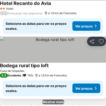
Hotel Recanto do Avia
Hotel
2 Estrelas
/
a 1.9 km de Francelos
Pontuação não disponível
Selecione as datas para ver os preços
Ver preços
exatos.
Partilhar
Ad
Bodega rural tipo loft
Casa de hóspedes
8,8
Excelente
192
a 1.6 km de Francelos
Selecione as datas para ver os preços
Ver preços
exatos.
Mostrar mais