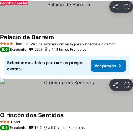
Escolha popular
Partilhar
Ad
Palacio de Barreiro
Hotel
Piscina externa com vista para vinhedos e o campo
4 Estrelas
9,0
Excelente
262
a 14.1 km de Francelos
Selecione as datas para ver os preços
Ver preços
exatos.
Partilhar
Ad
O rincón dos Sentidos
Hotel
3 Estrelas
9,9
Excelente
151
a 9.0 km de Francelos