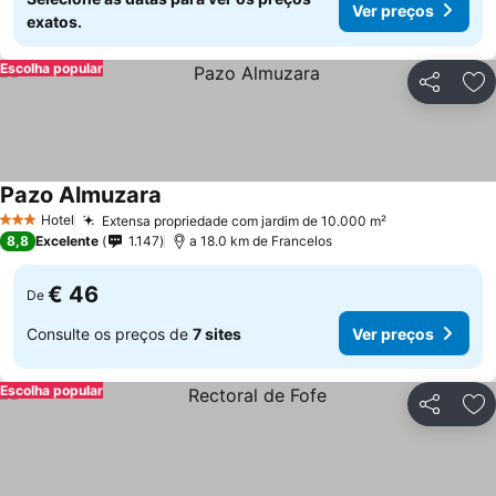
Ver preços
exatos.
Escolha popular
Partilhar
Ad
Pazo Almuzara
Hotel
Extensa propriedade com jardim de 10.000 m²
3 Estrelas
8,8
Excelente
1.147
a 18.0 km de Francelos
€ 46
De
Consulte os preços de
7 sites
Ver preços
Escolha popular
Partilhar
Ad