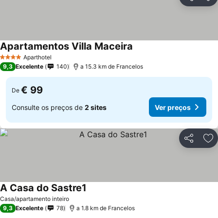
Partilhar
Ad
Apartamentos Villa Maceira
Aparthotel
4 Estrelas
9,3
Excelente
140
a 15.3 km de Francelos
€ 99
De
Consulte os preços de
2 sites
Ver preços
Partilhar
Ad
A Casa do Sastre1
Casa/apartamento inteiro
9,3
Excelente
78
a 1.8 km de Francelos