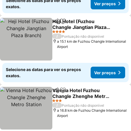
Selecione as datas para ver os preços
Ver preços
exatos.
Heji Hotel (Fuzhou
Partilhar
Adicionar aos favoritos
Changle Jiangtian Plaza
Branch)
Ver preços
4 Estrelas
/
Pontuação não disponível
a 15.1 km de Fuzhou Changle International
Airport
Selecione as datas para ver os preços
Ver preços
exatos.
Vienna Hotel Fuzhou
Partilhar
Adicionar aos favoritos
Changle Zhenghe Metro
Station
Ver preços
3 Estrelas
/
Pontuação não disponível
a 16.8 km de Fuzhou Changle International
Airport