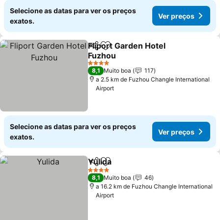
Selecione as datas para ver os preços
Ver preços
exatos.
Fliport Garden Hotel
Partilhar
Adicionar aos favoritos
Fuzhou
Ver preços
4 Estrelas
8,1
Muito boa
117
a 2.5 km de Fuzhou Changle International
Airport
Selecione as datas para ver os preços
Ver preços
exatos.
Yulida
Partilhar
Adicionar aos favoritos
Ver preços
4 Estrelas
8,1
Muito boa
46
a 16.2 km de Fuzhou Changle International
Airport