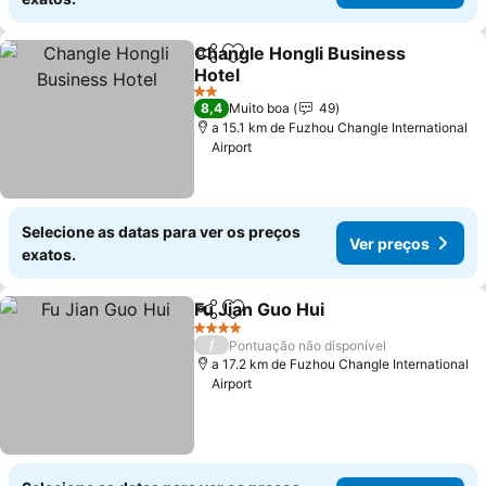
Changle Hongli Business
Partilhar
Adicionar aos favoritos
Hotel
Ver preços
2 Estrelas
8,4
Muito boa
49
a 15.1 km de Fuzhou Changle International
Airport
Selecione as datas para ver os preços
Ver preços
exatos.
Fu Jian Guo Hui
Partilhar
Adicionar aos favoritos
Ver preços
4 Estrelas
/
Pontuação não disponível
a 17.2 km de Fuzhou Changle International
Airport