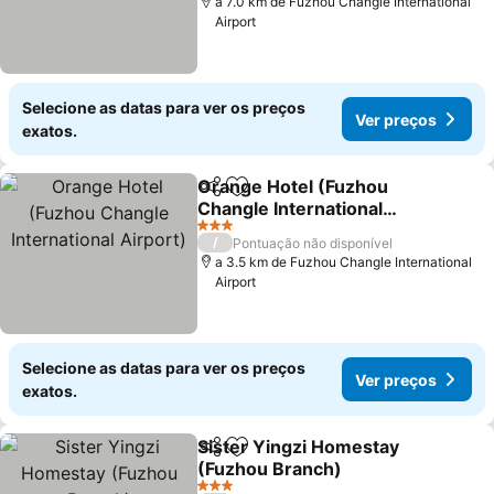
a 7.0 km de Fuzhou Changle International
Airport
Selecione as datas para ver os preços
Ver preços
exatos.
Orange Hotel (Fuzhou
Partilhar
Adicionar aos favoritos
Changle International
Airport)
Ver preços
3 Estrelas
/
Pontuação não disponível
a 3.5 km de Fuzhou Changle International
Airport
Selecione as datas para ver os preços
Ver preços
exatos.
Sister Yingzi Homestay
Partilhar
Adicionar aos favoritos
(Fuzhou Branch)
Ver preços
3 Estrelas