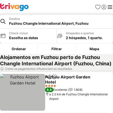
Favoritos
Iniciar
Me
Destino
Fuzhou Changle International Airport, Fuzhou
Check-in/out
Hóspedes e quartos
Escolha as datas
2 hóspedes, 1 quarto.
Ordenar
Filtrar
Mapa
Alojamentos em Fuzhou perto de Fuzhou
Changle International Airport (Fuzhou, China)
Como os pagamentos influenciam os resultados
Fuzhou Airport Garden
Partilhar
Adicionar aos favoritos
Hotel
Ver preços
4 Estrelas
8,8
Excelente
1.808
a 2.2 km de Fuzhou Changle International
Airport