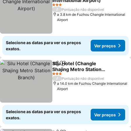
International Airport)
Ver preços
3 Estrelas
/
Pontuação não disponível
a 3.8 km de Fuzhou Changle International
Airport
Selecione as datas para ver os preços
Ver preços
exatos.
Silu Hotel (Changle
Partilhar
Adicionar aos favoritos
Shajing Metro Station
Branch)
Ver preços
3 Estrelas
/
Pontuação não disponível
a 14.0 km de Fuzhou Changle International
Airport
Selecione as datas para ver os preços
Ver preços
exatos.