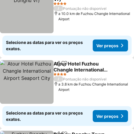
Ver preços
4 Estrelas
/
Pontuação não disponível
a 10.0 km de Fuzhou Changle International
Airport
Selecione as datas para ver os preços
Ver preços
exatos.
Atour Hotel Fuzhou
Partilhar
Adicionar aos favoritos
Changle International
Airport Seaport City
Ver preços
4 Estrelas
/
Pontuação não disponível
a 3.8 km de Fuzhou Changle International
Airport
Selecione as datas para ver os preços
Ver preços
exatos.