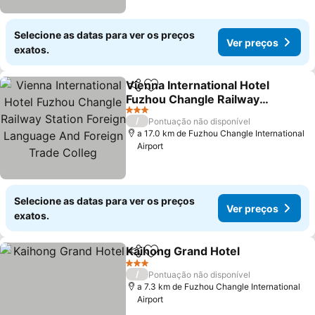
Selecione as datas para ver os preços
Ver preços
exatos.
Vienna International Hotel
Partilhar
Adicionar aos favoritos
Fuzhou Changle Railway
Station Foreign Language
Ver preços
3 Estrelas
/
Pontuação não disponível
And Foreign Trade Colleg
a 17.0 km de Fuzhou Changle International
Airport
Selecione as datas para ver os preços
Ver preços
exatos.
Kaihong Grand Hotel
Partilhar
Adicionar aos favoritos
Ver p
3 Estrelas
/
Pontuação não disponível
a 7.3 km de Fuzhou Changle International
Airport