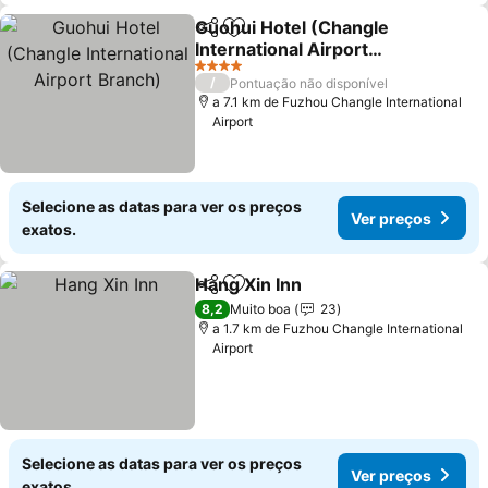
Guohui Hotel (Changle
Partilhar
Adicionar aos favoritos
International Airport
Branch)
Ver preços
4 Estrelas
/
Pontuação não disponível
a 7.1 km de Fuzhou Changle International
Airport
Selecione as datas para ver os preços
Ver preços
exatos.
Hang Xin Inn
Partilhar
Adicionar aos favoritos
Ver preços
8,2
Muito boa
23
a 1.7 km de Fuzhou Changle International
Airport
Selecione as datas para ver os preços
Ver preços
exatos.