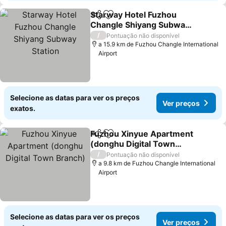
Starway Hotel Fuzhou
Partilhar
Adicionar aos favoritos
Changle Shiyang Subway
Station
Ver preços
/
Pontuação não disponível
a 15.9 km de Fuzhou Changle International
Airport
Selecione as datas para ver os preços
Ver preços
exatos.
Fuzhou Xinyue Apartment
Partilhar
Adicionar aos favoritos
(donghu Digital Town
Branch)
Ver preços
/
Pontuação não disponível
a 9.8 km de Fuzhou Changle International
Airport
Selecione as datas para ver os preços
Ver preços