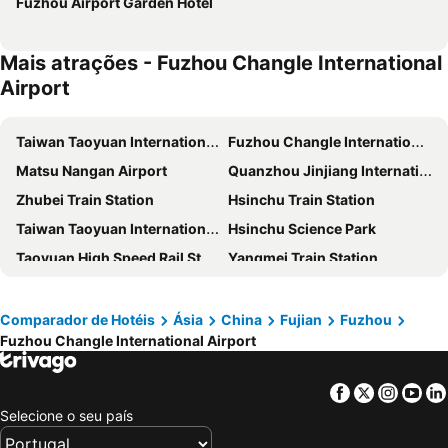
Fuzhou Airport Garden Hotel
Mais atrações - Fuzhou Changle International
Airport
Taiwan Taoyuan International Airport
Fuzhou Changle International Airport
Matsu Nangan Airport
Quanzhou Jinjiang International Airport
Zhubei Train Station
Hsinchu Train Station
Taiwan Taoyuan International Airport
Hsinchu Science Park
Taoyuan High Speed Rail Station
Yangmei Train Station
Zhongli Train Station
Miaoli Train Station
Zhudong Train Station
Taoyuan Train Station
Comparador de Hotéis
Ásia
China
Fujian
Fuzhou
Fuzhou Changle International Airport
Leofoo Village
Tamsui Old Street and Waterfront
Tamsui MRT Station
Flying Cow Ranch
Facebook
Twitter
Insta
Yo
Hongshulin MRT Station
Selecione o seu país