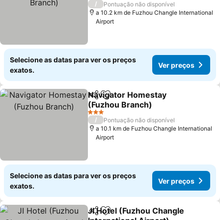
/
Pontuação não disponível
a 10.2 km de Fuzhou Changle International
Airport
Selecione as datas para ver os preços
Ver preços
exatos.
Navigator Homestay
Partilhar
Adicionar aos favoritos
(Fuzhou Branch)
Ver preços
3 Estrelas
/
Pontuação não disponível
a 10.1 km de Fuzhou Changle International
Airport
Selecione as datas para ver os preços
Ver preços
exatos.
JI Hotel (Fuzhou Changle
Partilhar
Adicionar aos favoritos