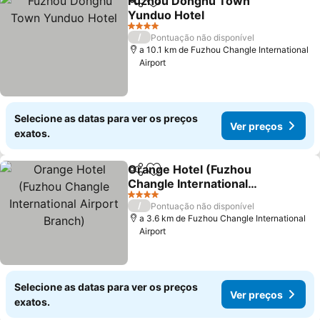
Fuzhou Donghu Town
Partilhar
Adicionar aos favoritos
Yunduo Hotel
Ver preços
4 Estrelas
/
Pontuação não disponível
a 10.1 km de Fuzhou Changle International
Airport
Selecione as datas para ver os preços
Ver preços
exatos.
Orange Hotel (Fuzhou
Partilhar
Adicionar aos favoritos
Changle International
Airport Branch)
Ver preços
4 Estrelas
/
Pontuação não disponível
a 3.6 km de Fuzhou Changle International
Airport
Selecione as datas para ver os preços
Ver preços
exatos.