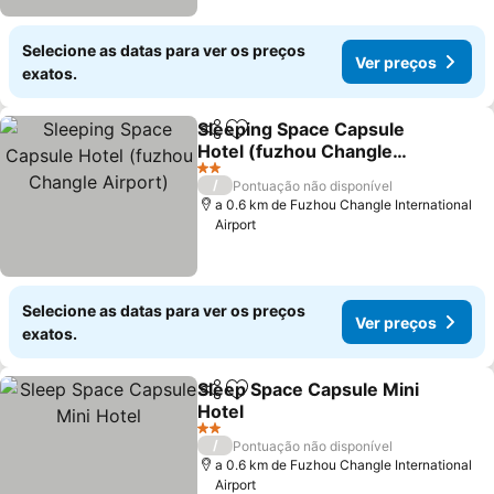
Selecione as datas para ver os preços
Ver preços
exatos.
Sleeping Space Capsule
Partilhar
Adicionar aos favoritos
Hotel (fuzhou Changle
Airport)
Ver preços
2 Estrelas
/
Pontuação não disponível
a 0.6 km de Fuzhou Changle International
Airport
Selecione as datas para ver os preços
Ver preços
exatos.
Sleep Space Capsule Mini
Partilhar
Adicionar aos favoritos
Hotel
Ver preços
2 Estrelas
/
Pontuação não disponível
a 0.6 km de Fuzhou Changle International
Airport