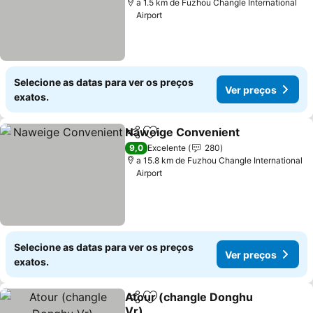
a 1.5 km de Fuzhou Changle International
Airport
Selecione as datas para ver os preços
Ver preços
exatos.
Naweige Convenient
Partilhar
Adicionar aos favoritos
Ver p
9,0
Excelente
280
a 15.8 km de Fuzhou Changle International
Airport
Selecione as datas para ver os preços
Ver preços
exatos.
Atour (changle Donghu
Partilhar
Adicionar aos favoritos
Vr)