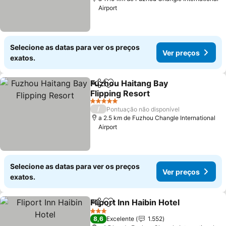
Airport
Selecione as datas para ver os preços
Ver preços
exatos.
Fuzhou Haitang Bay
Partilhar
Adicionar aos favoritos
Flipping Resort
Ver preços
5 Estrelas
/
Pontuação não disponível
a 2.5 km de Fuzhou Changle International
Airport
Selecione as datas para ver os preços
Ver preços
exatos.
Fliport Inn Haibin Hotel
Partilhar
Adicionar aos favoritos
Ver
3 Estrelas
8,6
Excelente
1.552