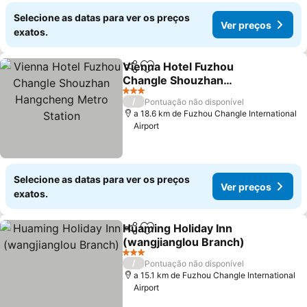
Selecione as datas para ver os preços
Ver preços
exatos.
Vienna Hotel Fuzhou
Partilhar
Adicionar aos favoritos
Changle Shouzhan
Hangcheng Metro Station
Ver preços
3 Estrelas
/
Pontuação não disponível
a 18.6 km de Fuzhou Changle International
Airport
Selecione as datas para ver os preços
Ver preços
exatos.
Huaming Holiday Inn
Partilhar
Adicionar aos favoritos
(wangjianglou Branch)
Ver preços
3 Estrelas
/
Pontuação não disponível
a 15.1 km de Fuzhou Changle International
Airport