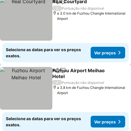
Real Courtyard
Partilhar
Adicionar aos favoritos
Ver preços
/
Pontuação não disponível
a 3.0 km de Fuzhou Changle International
Airport
Selecione as datas para ver os preços
Ver preços
exatos.
Fuzhou Airport Meihao
Partilhar
Adicionar aos favoritos
Hotel
Ver preços
/
Pontuação não disponível
a 3.8 km de Fuzhou Changle International
Airport
Selecione as datas para ver os preços
Ver preços
exatos.