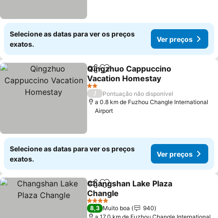
Selecione as datas para ver os preços
Ver preços
exatos.
Qingzhuo Cappuccino
Partilhar
Adicionar aos favoritos
Vacation Homestay
Ver preços
2 Estrelas
/
Pontuação não disponível
a 0.8 km de Fuzhou Changle International
Airport
Selecione as datas para ver os preços
Ver preços
exatos.
Changshan Lake Plaza
Partilhar
Adicionar aos favoritos
Changle
Ver preços
4 Estrelas
8,3
Muito boa
940
a 17.0 km de Fuzhou Changle International