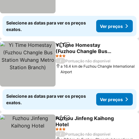
Selecione as datas para ver os preços
Ver preços
exatos.
Yi Time Homestay
Partilhar
Adicionar aos favoritos
(Fuzhou Changle Bus
Station Wuhang Metro
Ver preços
3 Estrelas
/
Pontuação não disponível
Station Branch)
a 16.4 km de Fuzhou Changle International
Airport
Selecione as datas para ver os preços
Ver preços
exatos.
Fuzhou Jinfeng Kaihong
Partilhar
Adicionar aos favoritos
Hotel
Ver preços
3 Estrelas
/
Pontuação não disponível