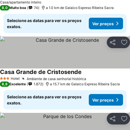
Casa/apartamento inteiro
8,0
Muito boa
74
a 1.0 km de Galaico Expreso Ribeira Sacra
Selecione as datas para ver os preços
Ver preços
exatos.
Partilhar
Ad
Casa Grande de Cristosende
Hotel
Ambiente de casa senhorial histórica
3 Estrelas
8,8
Excelente
1.872
a 15.7 km de Galaico Expreso Ribeira Sacra
Selecione as datas para ver os preços
Ver preços
exatos.
Partilhar
Ad