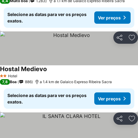
8,4
Muito boa
1.283
a 1.1 km de Galaico Expreso Ribeira Sacra
Selecione as datas para ver os preços
Ver preços
exatos.
Partilhar
Ad
Hostal Medievo
Hotel
2 Estrelas
7,8
Boa
886
a 1.4 km de Galaico Expreso Ribeira Sacra
Selecione as datas para ver os preços
Ver preços
exatos.
Partilhar
Ad