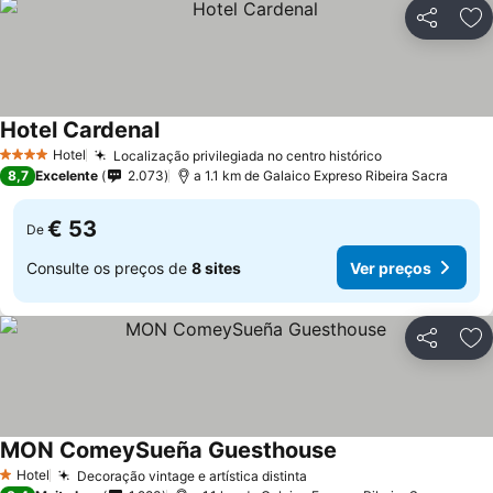
Partilhar
Ad
Hotel Cardenal
Hotel
Localização privilegiada no centro histórico
4 Estrelas
8,7
Excelente
2.073
a 1.1 km de Galaico Expreso Ribeira Sacra
€ 53
De
Consulte os preços de
8 sites
Ver preços
Partilhar
Ad
MON ComeySueña Guesthouse
Hotel
Decoração vintage e artística distinta
1 Estrelas