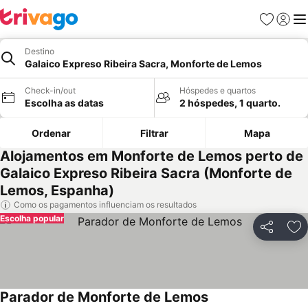
Favoritos
Iniciar
Me
Destino
Galaico Expreso Ribeira Sacra, Monforte de Lemos
Check-in/out
Hóspedes e quartos
Escolha as datas
2 hóspedes, 1 quarto.
Ordenar
Filtrar
Mapa
Alojamentos em Monforte de Lemos perto de
Galaico Expreso Ribeira Sacra (Monforte de
Lemos, Espanha)
Como os pagamentos influenciam os resultados
Escolha popular
Partilhar
Ad
Parador de Monforte de Lemos