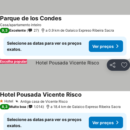
Parque de los Condes
Casa/apartamento inteiro
9,3
Excelente
27
a 0.9 km de Galaico Expreso Ribeira Sacra
Selecione as datas para ver os preços
Ver preços
exatos.
Escolha popular
Partilhar
Ad
Hotel Pousada Vicente Risco
Hotel
Antiga casa de Vicente Risco
1 Estrelas
8,3
Muito boa
1.014
a 18.4 km de Galaico Expreso Ribeira Sacra
Selecione as datas para ver os preços
Ver preços
exatos.