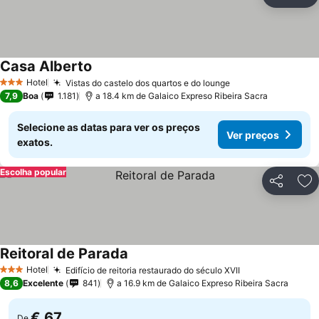
Partilhar
Ad
Casa Alberto
Hotel
Vistas do castelo dos quartos e do lounge
3 Estrelas
7,9
Boa
1.181
a 18.4 km de Galaico Expreso Ribeira Sacra
Selecione as datas para ver os preços
Ver preços
exatos.
Escolha popular
Partilhar
Ad
Reitoral de Parada
Hotel
Edifício de reitoria restaurado do século XVII
3 Estrelas
8,6
Excelente
841
a 16.9 km de Galaico Expreso Ribeira Sacra
€ 67
De