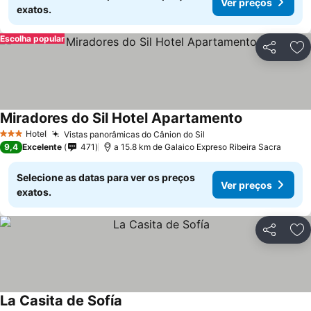
Ver preços
exatos.
Escolha popular
Partilhar
Ad
Miradores do Sil Hotel Apartamento
Hotel
Vistas panorâmicas do Cânion do Sil
3 Estrelas
9,4
Excelente
471
a 15.8 km de Galaico Expreso Ribeira Sacra
Selecione as datas para ver os preços
Ver preços
exatos.
Partilhar
Ad
La Casita de Sofía