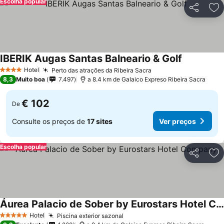
Escolha popular
Partilhar
Ad
IBERIK Augas Santas Balneario & Golf
Hotel
Perto das atrações da Ribeira Sacra
4 Estrelas
8,3
Muito boa
7.497
a 8.4 km de Galaico Expreso Ribeira Sacra
€ 102
De
Consulte os preços de
17 sites
Ver preços
Escolha popular
Partilhar
Ad
Áurea Palacio de Sober by Eurostars Hotel Company
Hotel
Piscina exterior sazonal
5 Estrelas