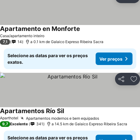
Ad
Apartamento en Monforte
Casa/apartamento inteiro
7,1
14
a 0.1 km de Galaico Expreso Ribeira Sacra
Selecione as datas para ver os preços
Ver preços
exatos.
Partilhar
Ad
Apartamentos Río Sil
Aparthotel
Apartamentos modernos e bem equipados
9,7
Excelente
341
a 14.5 km de Galaico Expreso Ribeira Sacra
Selecione as datas para ver os preços