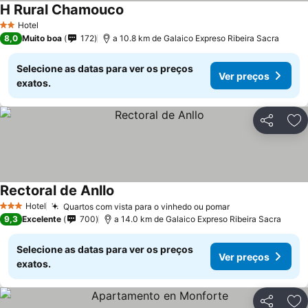
H Rural Chamouco
Hotel
2 Estrelas
8,0
Muito boa
172
a 10.8 km de Galaico Expreso Ribeira Sacra
Selecione as datas para ver os preços
Ver preços
exatos.
Partilhar
Ad
Rectoral de Anllo
Hotel
Quartos com vista para o vinhedo ou pomar
3 Estrelas
9,3
Excelente
700
a 14.0 km de Galaico Expreso Ribeira Sacra
Selecione as datas para ver os preços
Ver preços
exatos.
Partilhar