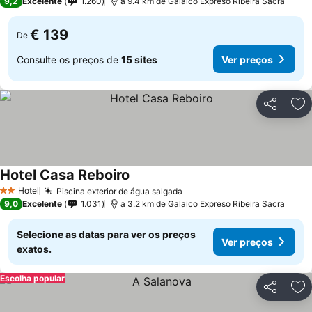
9,2
Excelente
1.260
a 9.4 km de Galaico Expreso Ribeira Sacra
€ 139
De
Consulte os preços de
15 sites
Ver preços
Partilhar
Ad
Hotel Casa Reboiro
Hotel
Piscina exterior de água salgada
2 Estrelas
9,0
Excelente
1.031
a 3.2 km de Galaico Expreso Ribeira Sacra
Selecione as datas para ver os preços
Ver preços
exatos.
Escolha popular
Partilhar
Ad