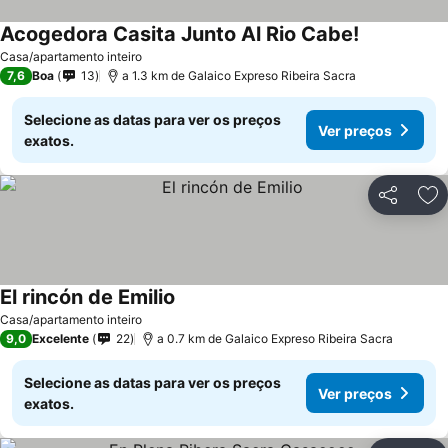
Acogedora Casita Junto Al Rio Cabe!
Casa/apartamento inteiro
7,6
Boa
13
a 1.3 km de Galaico Expreso Ribeira Sacra
Selecione as datas para ver os preços
Ver preços
exatos.
Partilhar
Ad
El rincón de Emilio
Casa/apartamento inteiro
9,0
Excelente
22
a 0.7 km de Galaico Expreso Ribeira Sacra
Selecione as datas para ver os preços
Ver preços
exatos.