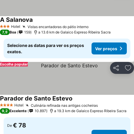
A Salanova
Hotel
Vistas encantadoras do pátio interno
3 Estrelas
7,9
Boa
159
a 13.6 km de Galaico Expreso Ribeira Sacra
Selecione as datas para ver os preços
Ver preços
exatos.
Escolha popular
Partilhar
Ad
Parador de Santo Estevo
Hotel
Culinária refinada nas antigas cocheiras
4 Estrelas
9,2
Excelente
10.897
a 19.3 km de Galaico Expreso Ribeira Sacra
€ 78
De