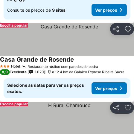
Consulte os preços de
9 sites
Ver preços
Escolha popular
Partilhar
Ad
Casa Grande de Rosende
Hotel
Restaurante rústico com paredes de pedra
3 Estrelas
8,9
Excelente
1.020
a 12.4 km de Galaico Expreso Ribeira Sacra
Selecione as datas para ver os preços
Ver preços
exatos.
Escolha popular
Partilhar
Ad