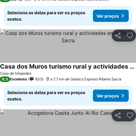
Selecione as datas para ver os preços
Ver preços
exatos.
Partilhar
Ad
Casa dos Muros turismo rural y actividades en la Ribeira Sacra
Casa de hóspedes
9,3
Excelente
833
a 7.7 km de Galaico Expreso Ribeira Sacra
Selecione as datas para ver os preços
Ver preços
exatos.
Partilhar
Ad