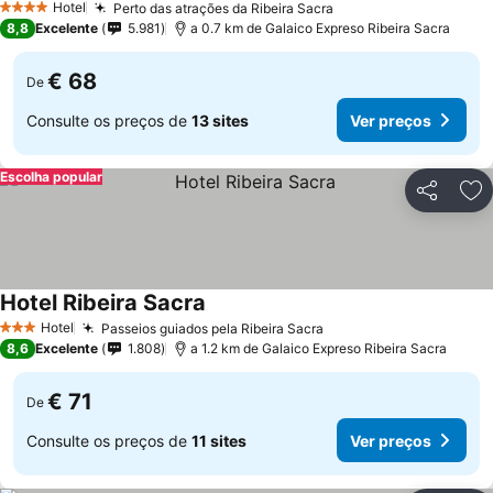
Hotel
Perto das atrações da Ribeira Sacra
4 Estrelas
8,8
Excelente
5.981
a 0.7 km de Galaico Expreso Ribeira Sacra
€ 68
De
Consulte os preços de
13 sites
Ver preços
Escolha popular
Partilhar
Ad
Hotel Ribeira Sacra
Hotel
Passeios guiados pela Ribeira Sacra
3 Estrelas
8,6
Excelente
1.808
a 1.2 km de Galaico Expreso Ribeira Sacra
€ 71
De
Consulte os preços de
11 sites
Ver preços