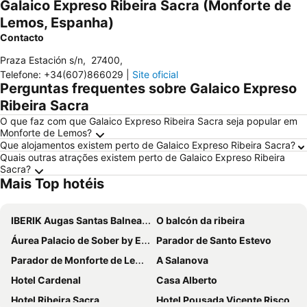
Galaico Expreso Ribeira Sacra (Monforte de
Lemos, Espanha)
Contacto
Praza Estación s/n
,
27400
,
Telefone
:
+34(607)866029
|
Site oficial
Perguntas frequentes sobre Galaico Expreso
Ribeira Sacra
O que faz com que Galaico Expreso Ribeira Sacra seja popular em
Monforte de Lemos?
Que alojamentos existem perto de Galaico Expreso Ribeira Sacra?
Quais outras atrações existem perto de Galaico Expreso Ribeira
Sacra?
Mais Top hotéis
IBERIK Augas Santas Balneario & Golf
O balcón da ribeira
Áurea Palacio de Sober by Eurostars Hotel Company
Parador de Santo Estevo
Parador de Monforte de Lemos
A Salanova
Hotel Cardenal
Casa Alberto
Hotel Ribeira Sacra
Hotel Pousada Vicente Risco