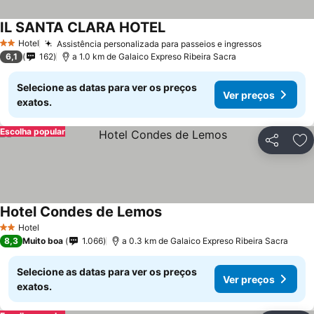
IL SANTA CLARA HOTEL
Hotel
Assistência personalizada para passeios e ingressos
2 Estrelas
6,1
162
a 1.0 km de Galaico Expreso Ribeira Sacra
Selecione as datas para ver os preços
Ver preços
exatos.
Escolha popular
Partilhar
Ad
Hotel Condes de Lemos
Hotel
2 Estrelas
8,3
Muito boa
1.066
a 0.3 km de Galaico Expreso Ribeira Sacra
Selecione as datas para ver os preços
Ver preços
exatos.