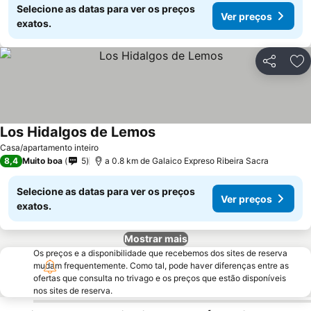
Selecione as datas para ver os preços
Ver preços
exatos.
Partilhar
Ad
Los Hidalgos de Lemos
Casa/apartamento inteiro
8,4
Muito boa
5
a 0.8 km de Galaico Expreso Ribeira Sacra
Selecione as datas para ver os preços
Ver preços
exatos.
Mostrar mais
Os preços e a disponibilidade que recebemos dos sites de reserva
mudam frequentemente. Como tal, pode haver diferenças entre as
ofertas que consulta no trivago e os preços que estão disponíveis
nos sites de reserva.