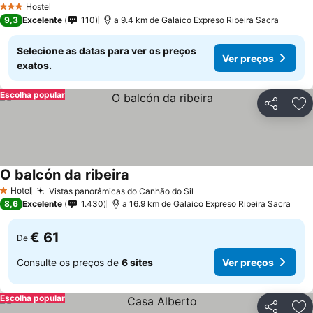
Hostel
3 Estrelas
9,3
Excelente
110
a 9.4 km de Galaico Expreso Ribeira Sacra
Selecione as datas para ver os preços
Ver preços
exatos.
Escolha popular
Partilhar
Ad
O balcón da ribeira
Hotel
Vistas panorâmicas do Canhão do Sil
1 Estrelas
8,6
Excelente
1.430
a 16.9 km de Galaico Expreso Ribeira Sacra
€ 61
De
Consulte os preços de
6 sites
Ver preços
Escolha popular