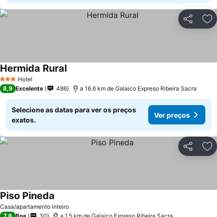
Partilhar
Ad
Hermida Rural
Hotel
3 Estrelas
8,9
Excelente
486
a 16.6 km de Galaico Expreso Ribeira Sacra
Selecione as datas para ver os preços
Ver preços
exatos.
Partilhar
Ad
Piso Pineda
Casa/apartamento inteiro
7,6
Boa
30
a 1.5 km de Galaico Expreso Ribeira Sacra