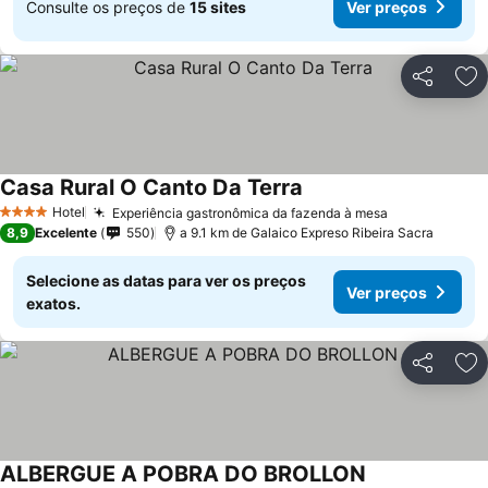
Consulte os preços de
15 sites
Ver preços
Partilhar
Ad
Casa Rural O Canto Da Terra
Hotel
Experiência gastronômica da fazenda à mesa
4 Estrelas
8,9
Excelente
550
a 9.1 km de Galaico Expreso Ribeira Sacra
Selecione as datas para ver os preços
Ver preços
exatos.
Partilhar
Ad
ALBERGUE A POBRA DO BROLLON