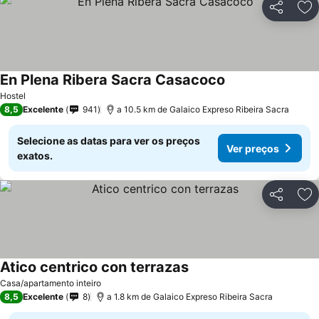
Partilhar
Ad
En Plena Ribera Sacra Casacoco
Hostel
8,5
Excelente
941
a 10.5 km de Galaico Expreso Ribeira Sacra
Selecione as datas para ver os preços
Ver preços
exatos.
Partilhar
Ad
Atico centrico con terrazas
Casa/apartamento inteiro
8,5
Excelente
8
a 1.8 km de Galaico Expreso Ribeira Sacra