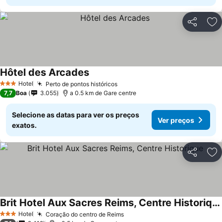
Partilhar
Ad
Hôtel des Arcades
Hotel
Perto de pontos históricos
3 Estrelas
7,7
Boa
3.055
a 0.5 km de Gare centre
Selecione as datas para ver os preços
Ver preços
exatos.
Partilhar
Ad
Brit Hotel Aux Sacres Reims, Centre Historique
Hotel
Coração do centro de Reims
3 Estrelas