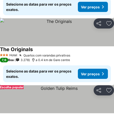
Selecione as datas para ver os preços
Ver preços
exatos.
Partilhar
Ad
The Originals
Hotel
Quartos com varandas privativas
3 Estrelas
7,6
Boa
3.278
a 0.4 km de Gare centre
Selecione as datas para ver os preços
Ver preços
exatos.
Escolha popular
Partilhar
Ad