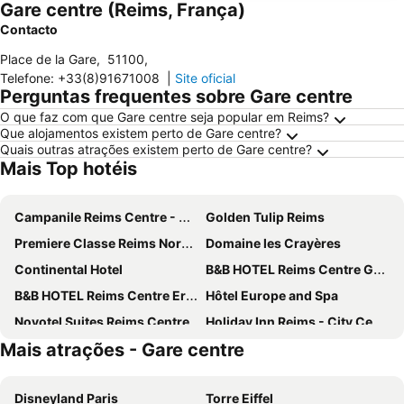
Gare centre (Reims, França)
Contacto
Place de la Gare
,
51100
,
Telefone
:
+33(8)91671008
|
Site oficial
Perguntas frequentes sobre Gare centre
O que faz com que Gare centre seja popular em Reims?
Que alojamentos existem perto de Gare centre?
Quais outras atrações existem perto de Gare centre?
Mais Top hotéis
Campanile Reims Centre - Cathedrale
Golden Tulip Reims
Premiere Classe Reims Nord - Bétheny
Domaine les Crayères
Continental Hotel
B&B HOTEL Reims Centre Gare
B&B HOTEL Reims Centre Erlon
Hôtel Europe and Spa
Novotel Suites Reims Centre
Holiday Inn Reims - City Centre By Ihg
Mais atrações - Gare centre
Holiday Inn Express & Suites Reims - Rives De Vesle By Ihg
Best Western Hotel Centre Reims
ibis budget Reims Parc Des Expositions
ibis Styles Reims Centre Cathédrale
Disneyland Paris
Torre Eiffel
Kyriad Reims Est - Parc Expositions
Les Berceaux de la Cathedrale