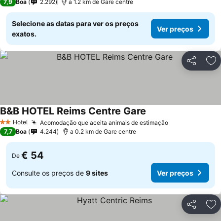
7,9
Boa
2.292
a 1.2 km de Gare centre
Selecione as datas para ver os preços
Ver preços
exatos.
Partilhar
Ad
B&B HOTEL Reims Centre Gare
Hotel
Acomodação que aceita animais de estimação
2 Estrelas
7,7
Boa
4.244
a 0.2 km de Gare centre
€ 54
De
Consulte os preços de
9 sites
Ver preços
Partilhar
Ad