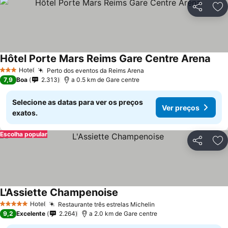
Partilhar
Ad
Hôtel Porte Mars Reims Gare Centre Arena
Hotel
Perto dos eventos da Reims Arena
3 Estrelas
7,9
Boa
2.313
a 0.5 km de Gare centre
Selecione as datas para ver os preços
Ver preços
exatos.
Escolha popular
Partilhar
Ad
L'Assiette Champenoise
Hotel
Restaurante três estrelas Michelin
5 Estrelas
9,2
Excelente
2.264
a 2.0 km de Gare centre