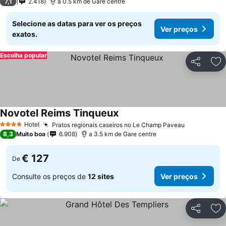
7,1
2.418
a 0.5 km de Gare centre
Selecione as datas para ver os preços
Ver preços
exatos.
Escolha popular
Partilhar
Ad
Novotel Reims Tinqueux
Hotel
Pratos regionais caseiros no Le Champ Paveau
4 Estrelas
8,3
Muito boa
6.908
a 3.5 km de Gare centre
€ 127
De
Consulte os preços de
12 sites
Ver preços
Partilhar
Ad