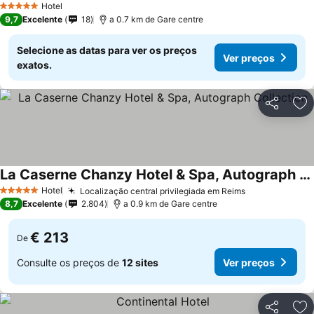
Hotel
5 Estrelas
9,7
Excelente
18
a 0.7 km de Gare centre
Selecione as datas para ver os preços
Ver preços
exatos.
Partilhar
Ad
La Caserne Chanzy Hotel & Spa, Autograph Collection
Hotel
Localização central privilegiada em Reims
5 Estrelas
8,7
Excelente
2.804
a 0.9 km de Gare centre
€ 213
De
Consulte os preços de
12 sites
Ver preços
Partilhar