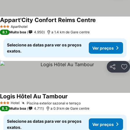
Appart'City Confort Reims Centre
Aparthotel
3 Estrelas
8,1
Muito boa
4.950
a 1.4 km de Gare centre
Selecione as datas para ver os preços
Ver preços
exatos.
Partilhar
Ad
Logis Hôtel Au Tambour
Hotel
Piscina exterior sazonal e terraço
3 Estrelas
8,3
Muito boa
4.711
a 0.9 km de Gare centre
Selecione as datas para ver os preços
Ver preços
exatos.