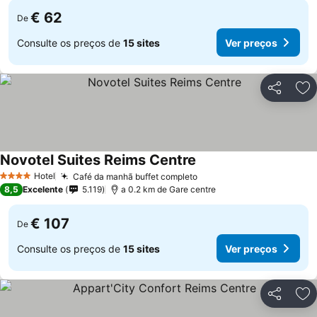
€ 62
De
Consulte os preços de
15 sites
Ver preços
Partilhar
Ad
Novotel Suites Reims Centre
Hotel
Café da manhã buffet completo
4 Estrelas
8,5
Excelente
5.119
a 0.2 km de Gare centre
€ 107
De
Consulte os preços de
15 sites
Ver preços
Partilhar
Ad