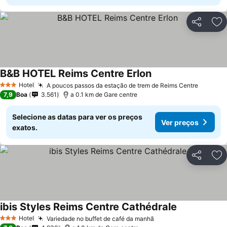
Partilhar
Ad
B&B HOTEL Reims Centre Erlon
Hotel
A poucos passos da estação de trem de Reims Centre
3 Estrelas
7,9
Boa
3.561
a 0.1 km de Gare centre
Selecione as datas para ver os preços
Ver preços
exatos.
Partilhar
Ad
ibis Styles Reims Centre Cathédrale
Hotel
Variedade no buffet de café da manhã
3 Estrelas