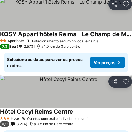
Partilhar
Ad
KOSY Appart'hôtels Reims - Le Champ de Mars
Aparthotel
Estacionamento seguro no local e na rua
2 Estrelas
7,8
Boa
2.573
a 1.0 km de Gare centre
Selecione as datas para ver os preços
Ver preços
exatos.
Partilhar
Ad
Hôtel Cecyl Reims Centre
Hotel
Quartos com estilo individual e murais
3 Estrelas
6,9
3.214
a 0.5 km de Gare centre