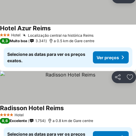
Partilhar
Ad
Hotel Azur Reims
Hotel
Localização central na histórica Reims
3 Estrelas
8,3
Muito boa
3.341
a 0.5 km de Gare centre
Selecione as datas para ver os preços
Ver preços
exatos.
Partilhar
Ad
Radisson Hotel Reims
Hotel
4 Estrelas
8,6
Excelente
1.754
a 0.8 km de Gare centre
Selecione as datas para ver os preços