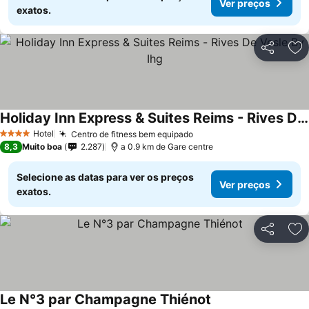
Ver preços
exatos.
Partilhar
Ad
Holiday Inn Express & Suites Reims - Rives De Vesle By Ihg
Hotel
Centro de fitness bem equipado
4 Estrelas
8,3
Muito boa
2.287
a 0.9 km de Gare centre
Selecione as datas para ver os preços
Ver preços
exatos.
Partilhar
Ad
Le N°3 par Champagne Thiénot