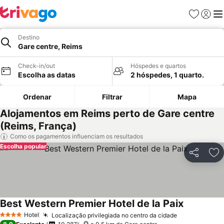
Favoritos
Iniciar
Me
Destino
Gare centre, Reims
Check-in/out
Hóspedes e quartos
Escolha as datas
2 hóspedes, 1 quarto.
Ordenar
Filtrar
Mapa
Alojamentos em Reims perto de Gare centre
(Reims, França)
Como os pagamentos influenciam os resultados
Escolha popular
Partilhar
Ad
Best Western Premier Hotel de la Paix
Hotel
Localização privilegiada no centro da cidade
4 Estrelas