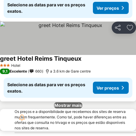
Selecione as datas para ver os preços
Ver preços
exatos.
Partilhar
Ad
greet Hotel Reims Tinqueux
Hotel
3 Estrelas
9,1
Excelente
660
a 3.6 km de Gare centre
Selecione as datas para ver os preços
Ver preços
exatos.
Mostrar mais
Os preços e a disponibilidade que recebemos dos sites de reserva
mudam frequentemente. Como tal, pode haver diferenças entre as
ofertas que consulta no trivago e os preços que estão disponíveis
nos sites de reserva.