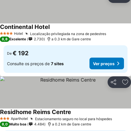
Ad
Continental Hotel
Hotel
Localização privilegiada na zona de pedestres
4 Estrelas
8,8
Excelente
2.730
a 0.3 km de Gare centre
€ 192
De
Consulte os preços de
7 sites
Ver preços
Partilhar
Ad
Residhome Reims Centre
Aparthotel
Estacionamento seguro no local para hóspedes
3 Estrelas
8,0
Muito boa
4.484
a 0.2 km de Gare centre