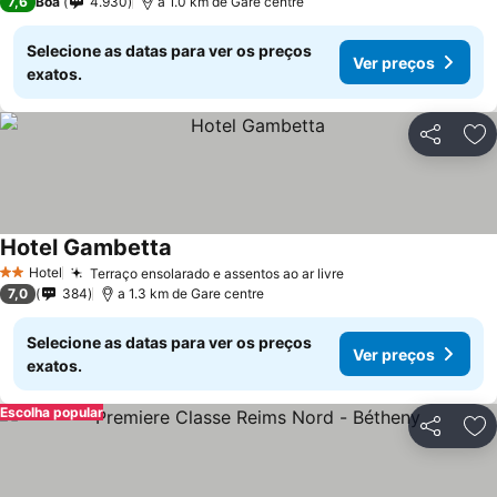
7,6
Boa
4.930
a 1.0 km de Gare centre
Selecione as datas para ver os preços
Ver preços
exatos.
Partilhar
Ad
Hotel Gambetta
Hotel
Terraço ensolarado e assentos ao ar livre
2 Estrelas
7,0
384
a 1.3 km de Gare centre
Selecione as datas para ver os preços
Ver preços
exatos.
Escolha popular
Partilhar
Ad