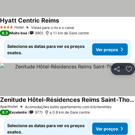
Hyatt Centric Reims
Hotel
Vistas para o rio e o canal
4 Estrelas
8,3
Muito boa
680
a 1.1 km de Gare centre
Selecione as datas para ver os preços
Ver preços
exatos.
Partilhar
Ad
Zenitude Hôtel-Résidences Reims Saint-Thomas
Aparthotel
Acomodações estilo apartamento com kitchenettes
8,7
Excelente
977
a 0.8 km de Gare centre
Selecione as datas para ver os preços
Ver preços
exatos.