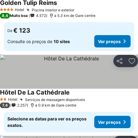
Golden Tulip Reims
Hotel
Piscina interior e exterior
4 Estrelas
8,4
Muito boa
4.572
a 5.3 km de Gare centre
€ 123
De
Consulte os preços de
10 sites
Ver preços
Partilhar
Ad
Hôtel De La Cathédrale
Hotel
Serviços de massagem disponíveis
2 Estrelas
7,4
2.257
a 0.9 km de Gare centre
Selecione as datas para ver os preços
Ver preços
exatos.