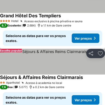
Grand Hôtel Des Templiers
Hotel
Acesso exclusivo à piscina privativa e sauna
4 Estrelas
8,7
Excelente
2.684
a 1.1 km de Gare centre
Selecione as datas para ver os preços
Ver preços
exatos.
Escolha popular
Partilhar
Ad
Séjours & Affaires Reims Clairmarais
Aparthotel
Acesso à academia no local
2 Estrelas
7,6
Boa
5.077
a 0.2 km de Gare centre
Selecione as datas para ver os preços
Ver preços
exatos.