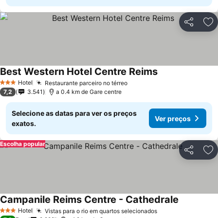
Partilhar
Ad
Best Western Hotel Centre Reims
Hotel
Restaurante parceiro no térreo
3 Estrelas
7,2
3.541
a 0.4 km de Gare centre
Selecione as datas para ver os preços
Ver preços
exatos.
Escolha popular
Partilhar
Ad
Campanile Reims Centre - Cathedrale
Hotel
Vistas para o rio em quartos selecionados
3 Estrelas