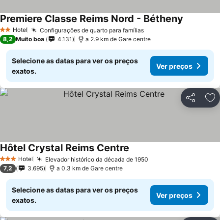
Premiere Classe Reims Nord - Bétheny
Hotel
Configurações de quarto para famílias
2 Estrelas
8,2
Muito boa
4.131
a 2.9 km de Gare centre
Selecione as datas para ver os preços
Ver preços
exatos.
Partilhar
Ad
Hôtel Crystal Reims Centre
Hotel
Elevador histórico da década de 1950
3 Estrelas
7,2
3.695
a 0.3 km de Gare centre
Selecione as datas para ver os preços
Ver preços
exatos.