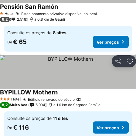
Pensión San Ramón
Ver preços
Hotel
Estacionamento privativo disponível no local
Ver preços
1 Estrelas
6,2
2.518
a 0.8 km de Gaudí
Consulte os preços de
8 sites
€ 65
Ver preços
De
Partilhar
Ad
BYPILLOW Mothern
Ver preços
Hotel
Edifício renovado do século XIX
Ver preços
3 Estrelas
8,2
Muito boa
5.994
a 1.6 km de Sagrada Família
Consulte os preços de
11 sites
€ 116
Ver preços
De