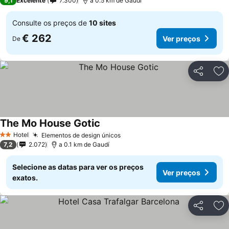
9,1
Excelente
7.300
a 0.5 km de Gaudí
Consulte os preços de
10 sites
€ 262
Ver preços
De
Partilhar
Ad
The Mo House Gotic
Ver preços
Hotel
Elementos de design únicos
Ver preços
2 Estrelas
7,2
2.072
a 0.1 km de Gaudí
Selecione as datas para ver os preços
Ver preços
exatos.
Partilhar
Ad