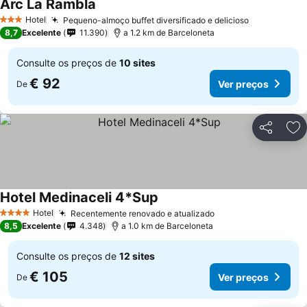
Arc La Rambla
Ver preços
Hotel
Pequeno-almoço buffet diversificado e delicioso
Ver preços
3 Estrelas
8,7
Excelente
11.390
a 1.2 km de Barceloneta
Consulte os preços de
10 sites
€ 92
Ver preços
De
Partilhar
Ad
Hotel Medinaceli 4*Sup
Ver preços
Hotel
Recentemente renovado e atualizado
Ver preços
4 Estrelas
8,5
Excelente
4.348
a 1.0 km de Barceloneta
Consulte os preços de
12 sites
€ 105
Ver preços
De