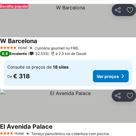
Escolha popular
Partilhar
Ad
W Barcelona
Ver preços
Hotel
Culinária gourmet no FIRE
Ver preços
5 Estrelas
8,6
Excelente
32.535
a 2.3 km de Gaudí
Consulte os preços de
18 sites
€ 318
Ver preços
De
Partilhar
Ad
El Avenida Palace
Ver preços
Hotel
Terraço panorâmico na cobertura com piscina
Ver preços
4 Estrelas