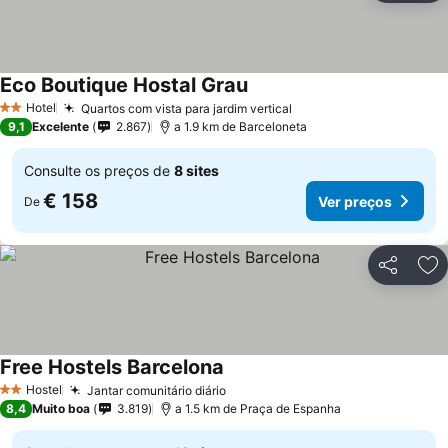
Eco Boutique Hostal Grau
Ver preços
Hotel
Quartos com vista para jardim vertical
Ver preços
2 Estrelas
9,1
Excelente
2.867
a 1.9 km de Barceloneta
Consulte os preços de
8 sites
€ 158
Ver preços
De
Partilhar
Ad
Free Hostels Barcelona
Ver preços
Hostel
Jantar comunitário diário
Ver preços
2 Estrelas
8,4
Muito boa
3.819
a 1.5 km de Praça de Espanha