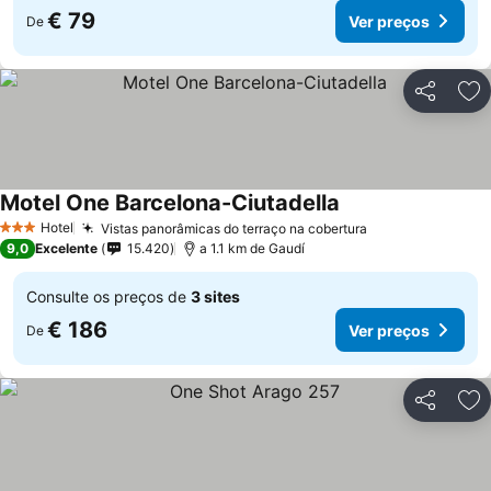
€ 79
Ver preços
De
Partilhar
Ad
Motel One Barcelona-Ciutadella
Ver preços
Hotel
Vistas panorâmicas do terraço na cobertura
Ver preços
3 Estrelas
9,0
Excelente
15.420
a 1.1 km de Gaudí
Consulte os preços de
3 sites
€ 186
Ver preços
De
Partilhar
Ad