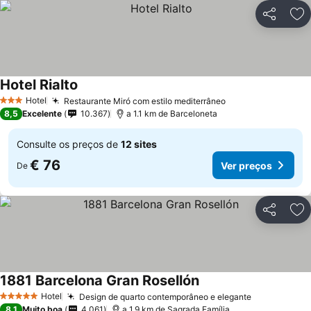
Partilhar
Ad
Hotel Rialto
Ver preços
Hotel
Restaurante Miró com estilo mediterrâneo
Ver preços
3 Estrelas
8,5
Excelente
10.367
a 1.1 km de Barceloneta
Consulte os preços de
12 sites
€ 76
Ver preços
De
Partilhar
Ad
1881 Barcelona Gran Rosellón
Ver preços
Hotel
Design de quarto contemporâneo e elegante
Ver preços
5 Estrelas
8,1
Muito boa
4.061
a 1.9 km de Sagrada Família