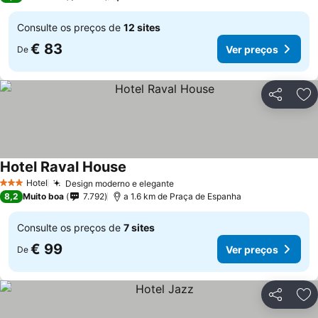
Consulte os preços de
12 sites
€ 83
Ver preços
De
Partilhar
Ad
Hotel Raval House
Ver preços
Hotel
Design moderno e elegante
Ver preços
3 Estrelas
8,2
Muito boa
7.792
a 1.6 km de Praça de Espanha
Consulte os preços de
7 sites
€ 99
Ver preços
De
Partilhar
Ad