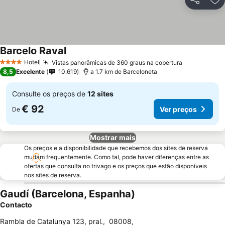
Partilhar
Ad
Barcelo Raval
Ver preços
Hotel
Vistas panorâmicas de 360 graus na cobertura
Ver preços
4 Estrelas
8,5
Excelente
10.619
a 1.7 km de Barceloneta
Consulte os preços de
12 sites
€ 92
Ver preços
De
Mostrar mais
Os preços e a disponibilidade que recebemos dos sites de reserva
mudam frequentemente. Como tal, pode haver diferenças entre as
ofertas que consulta no trivago e os preços que estão disponíveis
nos sites de reserva.
Gaudí (Barcelona, Espanha)
Contacto
Rambla de Catalunya 123, pral.
,
08008
,