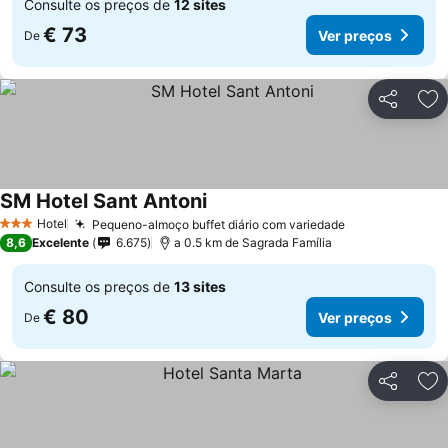
Consulte os preços de
12 sites
€ 73
Ver preços
De
Partilhar
Ad
SM Hotel Sant Antoni
Ver preços
Hotel
Pequeno-almoço buffet diário com variedade
Ver preços
3 Estrelas
8,6
Excelente
6.675
a 0.5 km de Sagrada Família
Consulte os preços de
13 sites
€ 80
Ver preços
De
Partilhar
Ad