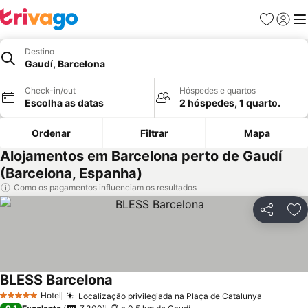
Favoritos
Iniciar
Me
Destino
Gaudí, Barcelona
Check-in/out
Hóspedes e quartos
Escolha as datas
2 hóspedes, 1 quarto.
Ordenar
Filtrar
Mapa
Alojamentos em Barcelona perto de Gaudí
(Barcelona, Espanha)
Como os pagamentos influenciam os resultados
Partilhar
Ad
BLESS Barcelona
Ver preços
Hotel
Localização privilegiada na Plaça de Catalunya
Ver preç
5 Estrelas