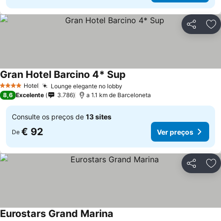
Partilhar
Ad
Gran Hotel Barcino 4* Sup
Ver preços
Hotel
Lounge elegante no lobby
Ver preços
4 Estrelas
8,6
Excelente
3.786
a 1.1 km de Barceloneta
Consulte os preços de
13 sites
€ 92
Ver preços
De
Partilhar
Ad
Eurostars Grand Marina
Ver preços