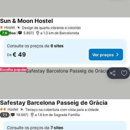
Sun & Moon Hostel
Ver preços
Hostel
Design de quarto vibrante e colorido
Ver preços
1 Estrelas
7,6
Boa
5.897
a 1.3 km de Barceloneta
Consulte os preços de
6 sites
€ 49
Ver preços
De
Escolha popular
Partilhar
Ad
Safestay Barcelona Passeig de Gràcia
Ver preço
Hostel
Terraço na cobertura com vista para a cidade
Ver preços
2 Estrelas
7,1
19.597
a 1.6 km de Sagrada Família
Consulte os preços de
7 sites