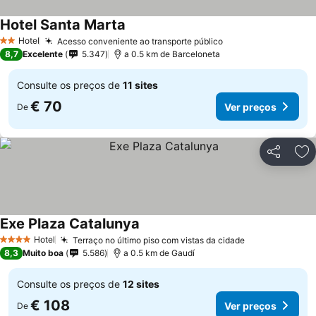
Hotel Santa Marta
Ver preços
Hotel
Acesso conveniente ao transporte público
Ver preços
2 Estrelas
8,7
Excelente
5.347
a 0.5 km de Barceloneta
Consulte os preços de
11 sites
€ 70
Ver preços
De
Partilhar
Ad
Exe Plaza Catalunya
Ver preços
Hotel
Terraço no último piso com vistas da cidade
Ver preços
4 Estrelas
8,3
Muito boa
5.586
a 0.5 km de Gaudí
Consulte os preços de
12 sites
€ 108
Ver preços
De