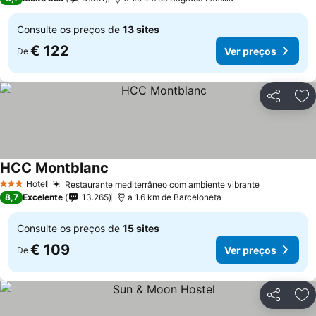
Consulte os preços de
13 sites
€ 122
Ver preços
De
Partilhar
Ad
HCC Montblanc
Ver preços
Hotel
Restaurante mediterrâneo com ambiente vibrante
Ver preço
3 Estrelas
8,7
Excelente
13.265
a 1.6 km de Barceloneta
Consulte os preços de
15 sites
€ 109
Ver preços
De
Partilhar
Ad