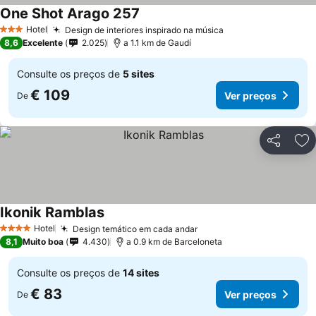
One Shot Arago 257
Ver preços
Hotel
Design de interiores inspirado na música
Ver preços
3 Estrelas
8,6
Excelente
2.025
a 1.1 km de Gaudí
Consulte os preços de
5 sites
€ 109
Ver preços
De
Partilhar
Ad
Ikonik Ramblas
Ver preços
Hotel
Design temático em cada andar
Ver preços
4 Estrelas
8,1
Muito boa
4.430
a 0.9 km de Barceloneta
Consulte os preços de
14 sites
€ 83
Ver preços
De