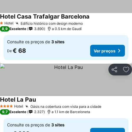
Hotel Casa Trafalgar Barcelona
Ver preços
Hotel
Edifício histórico com design moderno
Ver preços
1 Estrelas
8,9
Excelente
3.890
a 0.5 km de Gaudí
Consulte os preços de
3 sites
€ 68
Ver preços
De
Partilhar
Ad
Hotel La Pau
Ver preços
Hotel
Oásis na cobertura com vista para a cidade
Ver preços
4 Estrelas
9,7
Excelente
2.327
a 1.1 km de Barceloneta
Consulte os preços de
3 sites