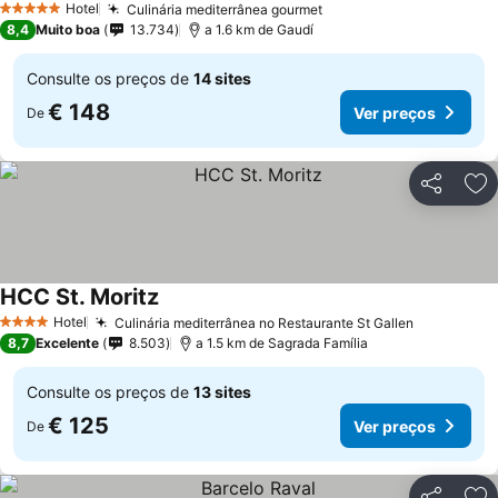
Hotel
Culinária mediterrânea gourmet
Ver preços
5 Estrelas
8,4
Muito boa
13.734
a 1.6 km de Gaudí
Consulte os preços de
14 sites
€ 148
Ver preços
De
Partilhar
Ad
HCC St. Moritz
Ver preços
Hotel
Culinária mediterrânea no Restaurante St Gallen
Ver preço
4 Estrelas
8,7
Excelente
8.503
a 1.5 km de Sagrada Família
Consulte os preços de
13 sites
€ 125
Ver preços
De