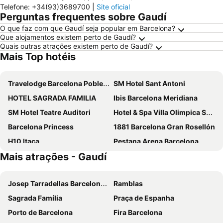
Telefone
:
+34(93)3689700
|
Site oficial
Perguntas frequentes sobre Gaudí
O que faz com que Gaudí seja popular em Barcelona?
Que alojamentos existem perto de Gaudí?
Quais outras atrações existem perto de Gaudí?
Mais Top hotéis
Travelodge Barcelona Poblenou
SM Hotel Sant Antoni
HOTEL SAGRADA FAMILIA
Ibis Barcelona Meridiana
SM Hotel Teatre Auditori
Hotel & Spa Villa Olimpica Suites
Barcelona Princess
1881 Barcelona Gran Rosellón
H10 Itaca
Pestana Arena Barcelona
Mais atrações - Gaudí
Hotel Alimara
Ilunion Les Corts Spa
Hotel Barcelona Condal Mar Affiliated by Meliá
Hotel SB Diagonal Zero
Josep Tarradellas Barcelona–El Prat Airport
Ramblas
Aparthotel Atenea Barcelona
Eurostars Grand Marina
Sagrada Família
Praça de Espanha
The Mo House Gotic
NH Sants Barcelona
Porto de Barcelona
Fira Barcelona
Barcelo Raval
Ikonik Ramblas