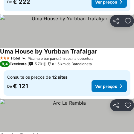
€ 222
Ver preços
De
Partilhar
Ad
Uma House by Yurbban Trafalgar
Ver preços
Hotel
Piscina e bar panorâmicos na cobertura
Ver preços
3 Estrelas
9,4
Excelente
5.701
a 1.5 km de Barceloneta
Consulte os preços de
12 sites
€ 121
Ver preços
De
Partilhar
Ad