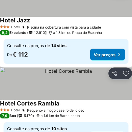
Hotel Jazz
Ver preços
Hotel
Piscina na cobertura com vista para a cidade
Ver preços
3 Estrelas
9,2
Excelente
12.910
a 1.8 km de Praça de Espanha
Consulte os preços de
14 sites
€ 112
Ver preços
De
Partilhar
Ad
Hotel Cortes Rambla
Ver preços
Hotel
Pequeno-almoço caseiro delicioso
Ver preços
3 Estrelas
7,9
Boa
5.170
a 1.6 km de Barceloneta
Consulte os preços de
10 sites