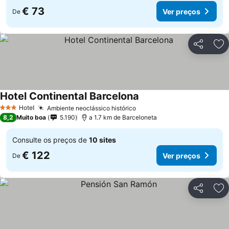
€ 73
Ver preços
De
Partilhar
Ad
Hotel Continental Barcelona
Ver preços
Hotel
Ambiente neoclássico histórico
Ver preços
3 Estrelas
8,2
Muito boa
5.190
a 1.7 km de Barceloneta
Consulte os preços de
10 sites
€ 122
Ver preços
De
Partilhar
Ad