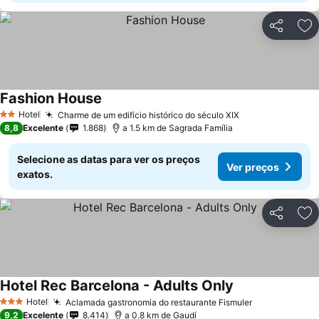
Partilhar
Ad
Fashion House
Ver preços
Hotel
Charme de um edifício histórico do século XIX
Ver preços
2 Estrelas
8,8
Excelente
1.868
a 1.5 km de Sagrada Família
Selecione as datas para ver os preços
Ver preços
exatos.
Partilhar
Ad
Hotel Rec Barcelona - Adults Only
Ver preços
Hotel
Aclamada gastronomia do restaurante Fismuler
Ver preços
3 Estrelas
9,2
Excelente
8.414
a 0.8 km de Gaudí