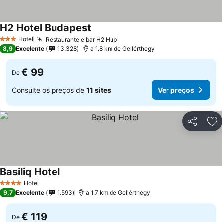
H2 Hotel Budapest
Hotel
Restaurante e bar H2 Hub
3 Estrelas
8,9
Excelente
13.328
a 1.8 km de Gellérthegy
€ 99
De
Consulte os preços de
11 sites
Ver preços
Partilhar
Ad
Basiliq Hotel
Hotel
4 Estrelas
9,7
Excelente
1.593
a 1.7 km de Gellérthegy
€ 119
De