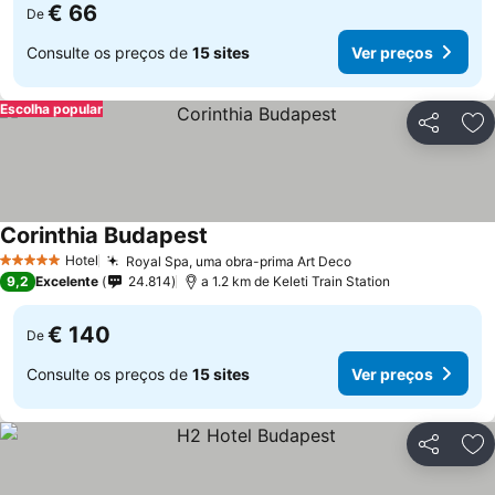
€ 66
De
Consulte os preços de
15 sites
Ver preços
Escolha popular
Partilhar
Ad
Corinthia Budapest
Hotel
Royal Spa, uma obra-prima Art Deco
5 Estrelas
9,2
Excelente
24.814
a 1.2 km de Keleti Train Station
€ 140
De
Consulte os preços de
15 sites
Ver preços
Partilhar
Ad