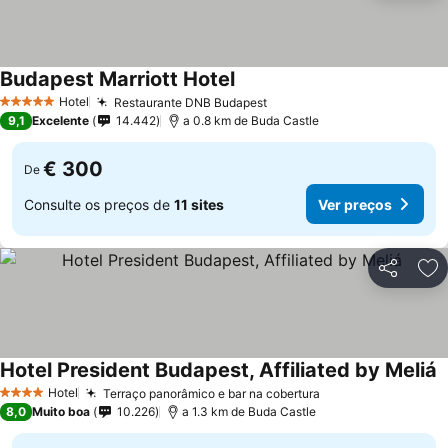
Budapest Marriott Hotel
Hotel
Restaurante DNB Budapest
5 Estrelas
9,1
Excelente
14.442
a 0.8 km de Buda Castle
€ 300
De
Consulte os preços de
11 sites
Ver preços
Partilhar
Ad
Hotel President Budapest, Affiliated by Meliá
Hotel
Terraço panorâmico e bar na cobertura
4 Estrelas
8,0
Muito boa
10.226
a 1.3 km de Buda Castle