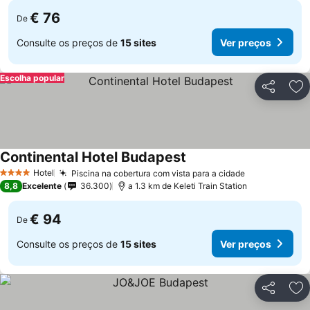
€ 76
De
Consulte os preços de
15 sites
Ver preços
Escolha popular
Partilhar
Ad
Continental Hotel Budapest
Hotel
Piscina na cobertura com vista para a cidade
4 Estrelas
8,8
Excelente
36.300
a 1.3 km de Keleti Train Station
€ 94
De
Consulte os preços de
15 sites
Ver preços
Partilhar
Ad