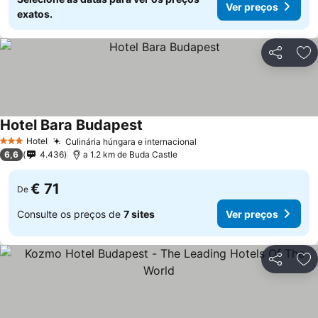
Ver preços
exatos.
Partilhar
Ad
Hotel Bara Budapest
Hotel
Culinária húngara e internacional
3 Estrelas
6,6
4.436
a 1.2 km de Buda Castle
€ 71
De
Consulte os preços de
7 sites
Ver preços
Partilhar
Ad