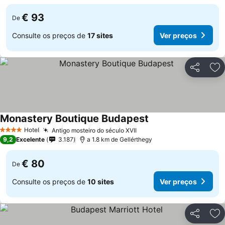
€ 93
De
Consulte os preços de
17 sites
Ver preços
Partilhar
Ad
Monastery Boutique Budapest
Hotel
Antigo mosteiro do século XVII
4 Estrelas
9,2
Excelente
3.187
a 1.8 km de Gellérthegy
€ 80
De
Consulte os preços de
10 sites
Ver preços
Partilhar
Ad