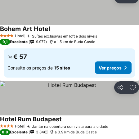
Partilhar
Ad
Bohem Art Hotel
Hotel
Suítes exclusivas em loft e dois níveis
4 Estrelas
9,1
Excelente
9.977
a 1.5 km de Buda Castle
€ 57
De
Consulte os preços de
15 sites
Ver preços
Partilhar
Ad
Hotel Rum Budapest
Hotel
Jantar na cobertura com vista para a cidade
4 Estrelas
8,8
Excelente
3.846
a 0.9 km de Buda Castle