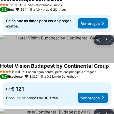
Hotel
Quartos modernos e limpos
3 Estrelas
7,9
Boa
354
a 1.0 km de Gellérthegy
Selecione as datas para ver os preços
Ver preços
exatos.
Partilhar
Ad
Hotel Vision Budapest by Continental Group
Hotel
Localização central perto das principais atrações
4 Estrelas
9,7
Excelente
8.829
a 0.6 km de Gellérthegy
€ 121
De
Consulte os preços de
10 sites
Ver preços