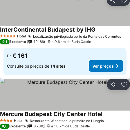
Partilhar
Ad
InterContinental Budapest by IHG
Hotel
Localização privilegiada perto da Ponte das Correntes
5 Estrelas
9,1
Excelente
19.186
a 0.6 km de Buda Castle
€ 161
De
Consulte os preços de
14 sites
Ver preços
Partilhar
Ad
Mercure Budapest City Center Hotel
Hotel
Restaurante Winestone, o primeiro na Hungria
4 Estrelas
8,6
Excelente
8.730
a 1.0 km de Buda Castle