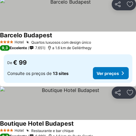
Partilhar
Ad
Barcelo Budapest
Hotel
Quartos luxuosos com design único
4 Estrelas
9,3
Excelente
7.651
a 1.6 km de Gellérthegy
€ 99
De
Consulte os preços de
13 sites
Ver preços
Partilhar
Ad
Boutique Hotel Budapest
Hotel
Restaurante e bar chique
4 Estrelas