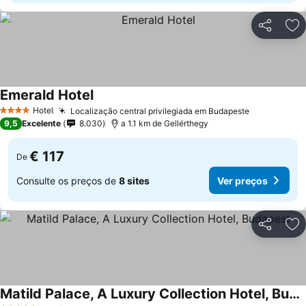
Partilhar
Ad
Emerald Hotel
Hotel
Localização central privilegiada em Budapeste
4 Estrelas
9,5
Excelente
8.030
a 1.1 km de Gellérthegy
€ 117
De
Consulte os preços de
8 sites
Ver preços
Partilhar
Ad
Matild Palace, A Luxury Collection Hotel, Budapest