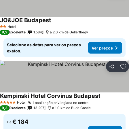
JO&JOE Budapest
Hotel
2 Estrelas
9,2
Excelente
1.584
a 2.0 km de Gellérthegy
Selecione as datas para ver os preços
Ver preços
exatos.
Partilhar
Ad
Kempinski Hotel Corvinus Budapest
Hotel
Localização privilegiada no centro
5 Estrelas
9,3
Excelente
13.297
a 1.0 km de Buda Castle
€ 184
De