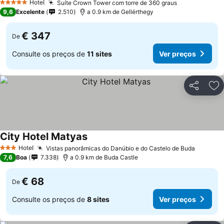
Hotel
Suíte Crown Tower com torre de 360 graus
5 Estrelas
9,6
Excelente
2.510
a 0.9 km de Gellérthegy
€ 347
De
Consulte os preços de
11 sites
Ver preços
Partilhar
Ad
City Hotel Matyas
Hotel
Vistas panorâmicas do Danúbio e do Castelo de Buda
3 Estrelas
7,6
Boa
7.338
a 0.9 km de Buda Castle
€ 68
De
Consulte os preços de
8 sites
Ver preços