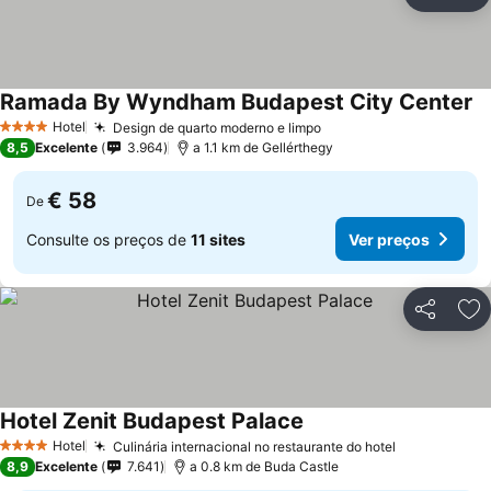
Partilhar
Ad
Ramada By Wyndham Budapest City Center
Hotel
Design de quarto moderno e limpo
4 Estrelas
8,5
Excelente
3.964
a 1.1 km de Gellérthegy
€ 58
De
Consulte os preços de
11 sites
Ver preços
Partilhar
Ad
Hotel Zenit Budapest Palace
Hotel
Culinária internacional no restaurante do hotel
4 Estrelas
8,9
Excelente
7.641
a 0.8 km de Buda Castle