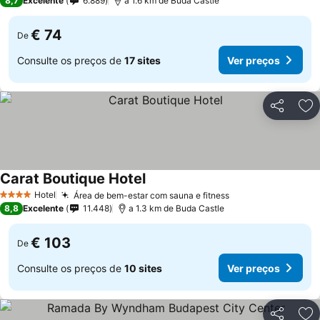
8,7
Excelente
6.889
a 1.6 km de Buda Castle
€ 74
De
Consulte os preços de
17 sites
Ver preços
Partilhar
Ad
Carat Boutique Hotel
Hotel
Área de bem-estar com sauna e fitness
4 Estrelas
8,8
Excelente
11.448
a 1.3 km de Buda Castle
€ 103
De
Consulte os preços de
10 sites
Ver preços