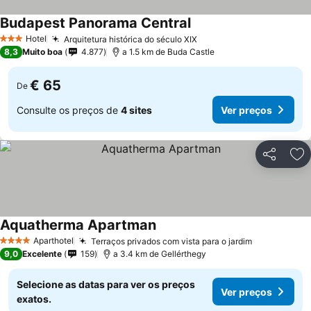
Budapest Panorama Central
Hotel
Arquitetura histórica do século XIX
3 Estrelas
8,3
Muito boa
4.877
a 1.5 km de Buda Castle
€ 65
De
Consulte os preços de
4 sites
Ver preços
Partilhar
Ad
Aquatherma Apartman
Aparthotel
Terraços privados com vista para o jardim
4 Estrelas
9,0
Excelente
159
a 3.4 km de Gellérthegy
Selecione as datas para ver os preços
Ver preços
exatos.