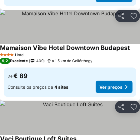
Partilhar
Ad
Mamaison Vibe Hotel Downtown Budapest
Hotel
4 Estrelas
9,2
Excelente
409
a 1.5 km de Gellérthegy
€ 89
De
Consulte os preços de
4 sites
Ver preços
Partilhar
Ad
Vaci Boutique Loft Suites