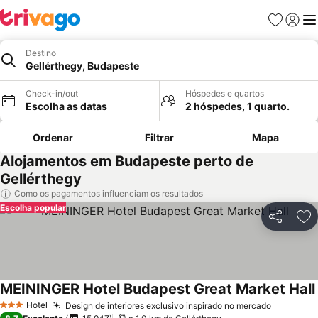
Favoritos
Iniciar
Me
Destino
Gellérthegy, Budapeste
Check-in/out
Hóspedes e quartos
Escolha as datas
2 hóspedes, 1 quarto.
Ordenar
Filtrar
Mapa
Alojamentos em Budapeste perto de
Gellérthegy
Como os pagamentos influenciam os resultados
Escolha popular
Partilhar
Ad
MEININGER Hotel Budapest Great Market Hall
Hotel
Design de interiores exclusivo inspirado no mercado
3 Estrelas