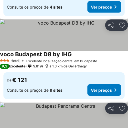
Consulte os preços de
4 sites
Ver preços
Partilhar
Ad
voco Budapest D8 by IHG
Hotel
Excelente localização central em Budapeste
3 Estrelas
9,2
Excelente
9.819
a 1.3 km de Gellérthegy
€ 121
De
Consulte os preços de
9 sites
Ver preços
Partilhar
Ad