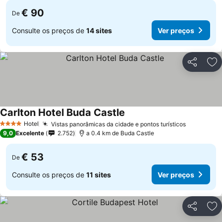
€ 90
De
Consulte os preços de
14 sites
Ver preços
Partilhar
Ad
Carlton Hotel Buda Castle
Hotel
Vistas panorâmicas da cidade e pontos turísticos
4 Estrelas
9,0
Excelente
2.752
a 0.4 km de Buda Castle
€ 53
De
Consulte os preços de
11 sites
Ver preços
Partilhar
Ad