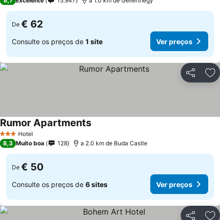
8,7
Excelente
15.947
a 1.0 km de Gellérthegy
€ 62
De
Consulte os preços de
1 site
Ver preços
Partilhar
Ad
Rumor Apartments
Hotel
3 Estrelas
8,3
Muito boa
128
a 2.0 km de Buda Castle
€ 50
De
Consulte os preços de
6 sites
Ver preços