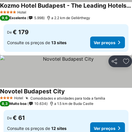
Kozmo Hotel Budapest - The Leading Hotels Of The World
Hotel
5 Estrelas
9,6
Excelente
5.998
a 2.2 km de Gellérthegy
€ 179
De
Consulte os preços de
13 sites
Ver preços
Partilhar
Ad
Novotel Budapest City
Hotel
Comodidades e atividades para toda a família
4 Estrelas
8,3
Muito boa
10.634
a 1.5 km de Buda Castle
€ 61
De
Consulte os preços de
12 sites
Ver preços