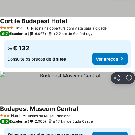
Cortile Budapest Hotel
Hotel
Piscina na cobertura com vista para a cidade
4 Estrelas
9,7
Excelente
6.067
a 2.2 km de Gellérthegy
€ 132
De
Consulte os preços de
8 sites
Ver preços
Partilhar
Ad
Budapest Museum Central
Hotel
Vistas do Museu Nacional
3 Estrelas
8,5
Excelente
2.905
a 1.7 km de Buda Castle
Selecione as datas para ver os preços