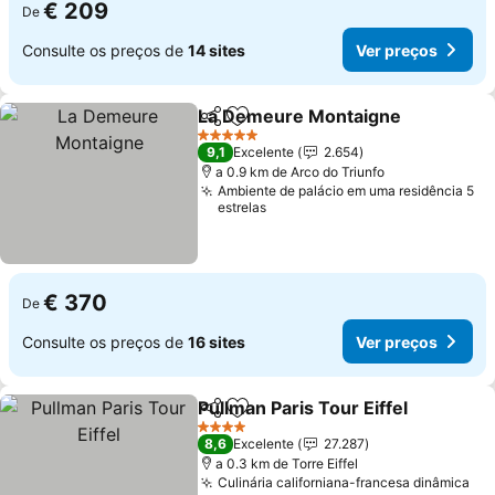
€ 209
De
Consulte os preços de
14 sites
Ver preços
La Demeure Montaigne
Partilhar
Adicionar aos favoritos
5 Estrelas
9,1
Excelente
2.654
a 0.9 km de Arco do Triunfo
Ambiente de palácio em uma residência 5
estrelas
€ 370
De
Consulte os preços de
16 sites
Ver preços
Pullman Paris Tour Eiffel
Partilhar
Adicionar aos favoritos
4 Estrelas
8,6
Excelente
27.287
a 0.3 km de Torre Eiffel
Culinária californiana-francesa dinâmica