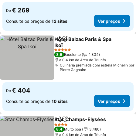
€ 269
De
Consulte os preços de
12 sites
Ver preços
Hôtel Balzac Paris & Spa
Partilhar
Adicionar aos favoritos
Ikoï
5 Estrelas
8,9
Excelente
1.334
a 0.4 km de Arco do Triunfo
Culinária premiada com estrela Michelin por
Pierre Gagnaire
€ 404
De
Consulte os preços de
10 sites
Ver preços
Star Champs-Elysées
Partilhar
Adicionar aos favoritos
4 Estrelas
8,4
Muito boa
3.480
a 0.4 km de Arco do Triunfo