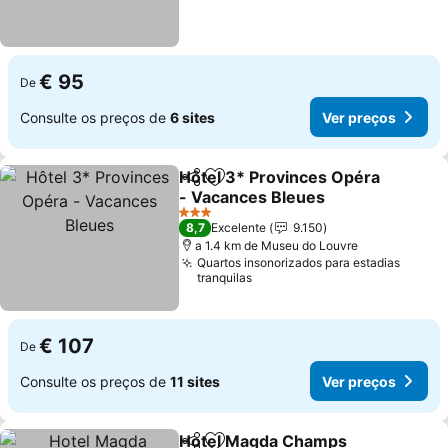
€ 95
De
Consulte os preços de
6 sites
Ver preços
Hôtel 3* Provinces Opéra
Partilhar
Adicionar aos favoritos
- Vacances Bleues
3 Estrelas
8,7
Excelente
9.150
a 1.4 km de Museu do Louvre
Quartos insonorizados para estadias
tranquilas
€ 107
De
Consulte os preços de
11 sites
Ver preços
Hotel Magda Champs