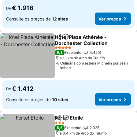
€ 1.918
De
Consulte os preços de
12 sites
Ver preços
Hôtel Plaza Athénée -
Partilhar
Adicionar aos favoritos
Dorchester Collection
5 Estrelas
9,3
Excelente
4.420
a 1.1 km de Arco do Triunfo
Culinária com estrela Michelin por Jean
Imbert
€ 1.412
De
Consulte os preços de
10 sites
Ver preços
Fertel Etoile
Partilhar
Adicionar aos favoritos
3 Estrelas
8,5
Excelente
2.326
a 0.4 km de Arco do Triunfo