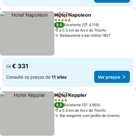
Hotel Napoleon
Partilhar
Adicionar aos favoritos
5 Estrelas
9,0
Excelente
4.119
a 0.3 km de Arco do Triunfo
Restaurante e bar íntimo 1807
€ 331
De
Consulte os preços de
11 sites
Ver preços
Hotel Keppler
Partilhar
Adicionar aos favoritos
4 Estrelas
9,5
Excelente
3.693
a 0.5 km de Arco do Triunfo
Bar elegante com jardim de inverno