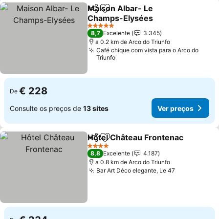
Maison Albar- Le
Partilhar
Adicionar aos favoritos
Champs-Elysées
5 Estrelas
8,7
Excelente
3.345
a 0.2 km de Arco do Triunfo
Café chique com vista para o Arco do
Triunfo
€ 228
De
Consulte os preços de
13 sites
Ver preços
Hôtel Château Frontenac
Partilhar
Adicionar aos favoritos
4 Estrelas
8,8
Excelente
4.187
a 0.8 km de Arco do Triunfo
Bar Art Déco elegante, Le 47