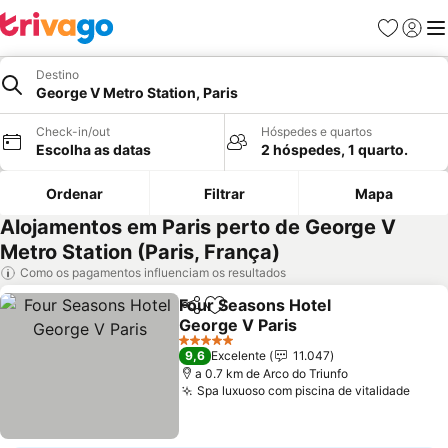
Favoritos
Iniciar
Me
Destino
George V Metro Station, Paris
Check-in/out
Hóspedes e quartos
Escolha as datas
2 hóspedes, 1 quarto.
Ordenar
Filtrar
Mapa
Alojamentos em Paris perto de George V
Metro Station (Paris, França)
Como os pagamentos influenciam os resultados
Four Seasons Hotel
Partilhar
Adicionar aos favoritos
George V Paris
5 Estrelas
9,6
Excelente
11.047
a 0.7 km de Arco do Triunfo
Spa luxuoso com piscina de vitalidade