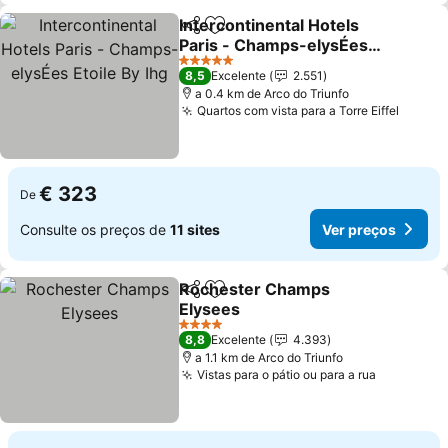
Intercontinental Hotels
Partilhar
Adicionar aos favoritos
Paris - Champs-elysÉes
Etoile By Ihg
5 Estrelas
8,5
Excelente
2.551
a 0.4 km de Arco do Triunfo
Quartos com vista para a Torre Eiffel
€ 323
De
Consulte os preços de
11 sites
Ver preços
Rochester Champs
Partilhar
Adicionar aos favoritos
Elysees
4 Estrelas
8,8
Excelente
4.393
a 1.1 km de Arco do Triunfo
Vistas para o pátio ou para a rua