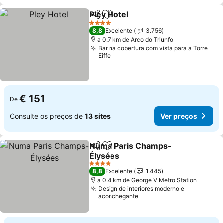
Pley Hotel
Partilhar
Adicionar aos favoritos
4 Estrelas
8,8
Excelente
3.756
a 0.7 km de Arco do Triunfo
Bar na cobertura com vista para a Torre
Eiffel
€ 151
De
Consulte os preços de
13 sites
Ver preços
Numa Paris Champs-
Partilhar
Adicionar aos favoritos
Élysées
4 Estrelas
8,8
Excelente
1.445
a 0.4 km de George V Metro Station
Design de interiores moderno e
aconchegante