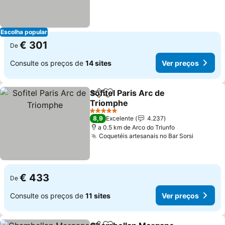
Escolha popular
€ 301
De
Consulte os preços de
14 sites
Ver preços
Sofitel Paris Arc de
Partilhar
Adicionar aos favoritos
Triomphe
5 Estrelas
8,9
Excelente
4.237
a 0.5 km de Arco do Triunfo
Coquetéis artesanais no Bar Sorsi
€ 433
De
Consulte os preços de
11 sites
Ver preços