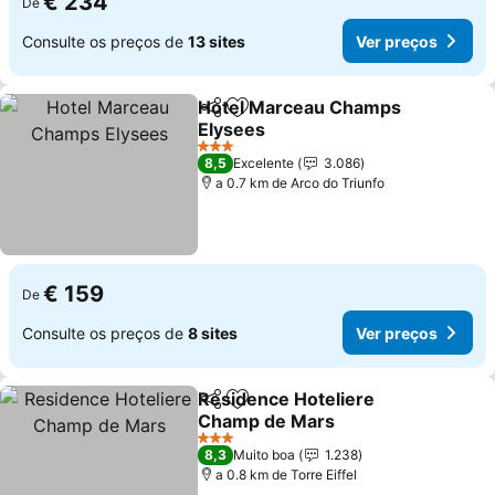
€ 234
De
Consulte os preços de
13 sites
Ver preços
Hotel Marceau Champs
Partilhar
Adicionar aos favoritos
Elysees
3 Estrelas
8,5
Excelente
3.086
a 0.7 km de Arco do Triunfo
€ 159
De
Consulte os preços de
8 sites
Ver preços
Residence Hoteliere
Partilhar
Adicionar aos favoritos
Champ de Mars
3 Estrelas
8,3
Muito boa
1.238
a 0.8 km de Torre Eiffel