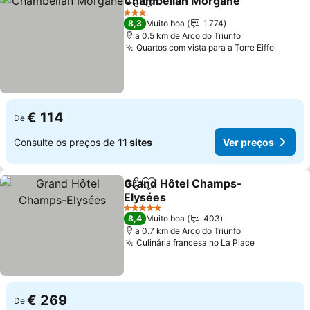
Chambellan Morgane
Partilhar
Adicionar aos favoritos
3 Estrelas
8,3
Muito boa
1.774
a 0.5 km de Arco do Triunfo
Quartos com vista para a Torre Eiffel
€ 114
De
Consulte os preços de
11 sites
Ver preços
Grand Hôtel Champs-
Partilhar
Adicionar aos favoritos
Elysées
5 Estrelas
8,4
Muito boa
403
a 0.7 km de Arco do Triunfo
Culinária francesa no La Place
€ 269
De