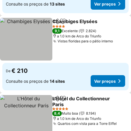
Consulte os preços de
13 sites
Ver preços
Chambiges Elysées
Partilhar
Adicionar aos favoritos
4 Estrelas
9,1
Excelente
2.824
a 1.0 km de Arco do Triunfo
Vistas floridas para o pátio interno
€ 210
De
Consulte os preços de
14 sites
Ver preços
L'Hôtel du Collectionneur
Partilhar
Adicionar aos favoritos
Paris
5 Estrelas
8,4
Muito boa
8.194
a 1.0 km de Arco do Triunfo
Quartos com vista para a Torre Eiffel