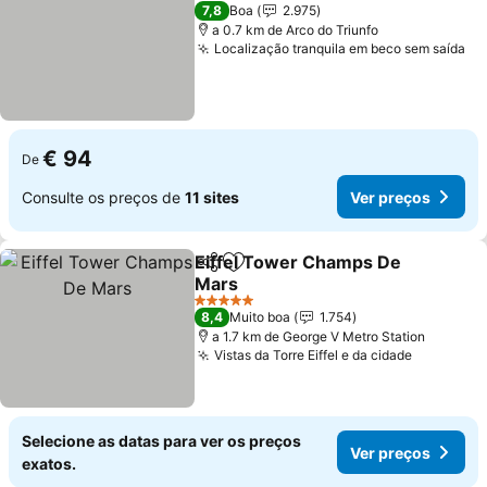
4 Estrelas
7,8
Boa
2.975
a 0.7 km de Arco do Triunfo
Localização tranquila em beco sem saída
€ 94
De
Consulte os preços de
11 sites
Ver preços
Eiffel Tower Champs De
Partilhar
Adicionar aos favoritos
Mars
5 Estrelas
8,4
Muito boa
1.754
a 1.7 km de George V Metro Station
Vistas da Torre Eiffel e da cidade
Selecione as datas para ver os preços
Ver preços
exatos.