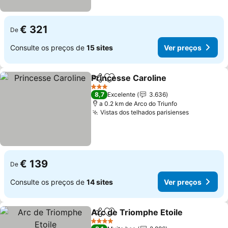
€ 321
De
Consulte os preços de
15 sites
Ver preços
Princesse Caroline
Partilhar
Adicionar aos favoritos
3 Estrelas
8,7
Excelente
3.636
a 0.2 km de Arco do Triunfo
Vistas dos telhados parisienses
€ 139
De
Consulte os preços de
14 sites
Ver preços
Arc de Triomphe Etoile
Partilhar
Adicionar aos favoritos
4 Estrelas