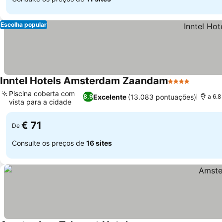
Escolha popular
Inntel Hotels Amsterdam Zaandam
4 Estrelas
Piscina coberta com
Excelente
(13.083 pontuações)
8,9
a 6.
vista para a cidade
€ 71
De
Consulte os preços de
16 sites