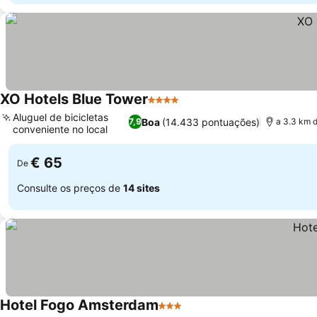
XO Hotels Blue Tower
4 Estrelas
Aluguel de bicicletas
Boa
(14.433 pontuações)
7,9
a 3.3 km
conveniente no local
€ 65
De
Consulte os preços de
14 sites
Hotel Fogo Amsterdam
3 Estrelas