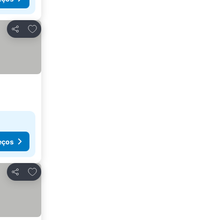
Adicionar aos favoritos
Partilhar
eços
Adicionar aos favoritos
Partilhar