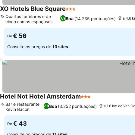
XO Hotels Blue Square
3 Estrelas
Quartos familiares e de
Boa
(14.235 pontuações)
7,9
a 4.6 
cinco camas espaçosos
€ 56
De
Consulte os preços de
13 sites
Hotel Not Hotel Amsterdam
3 Estrelas
Bar e restaurante
Boa
(3.252 pontuações)
7,9
a 1.6 km de Van 
Kevin Bacon
€ 43
De
Consulte os preços de
11 sites