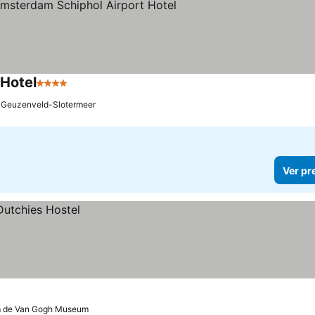
Hotel
4 Estrelas
e Geuzenveld-Slotermeer
Ver pr
m de Van Gogh Museum