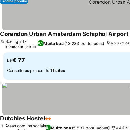
Escolha popular
Corendon Urban Amsterdam Schiphol Airport 
Boeing 747
Muito boa
(13.283 pontuações)
8,3
a 5.6 km d
icônico no jardim
€ 77
De
Consulte os preços de
11 sites
Dutchies Hostel
2 Estrelas
Áreas comuns sociais
Muito boa
(5.537 pontuações)
8,1
a 3.4 k