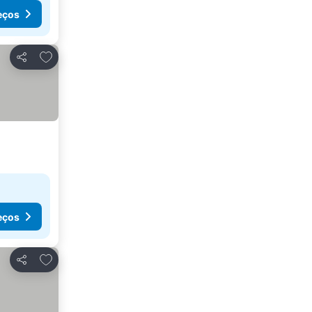
eços
Adicionar aos favoritos
Partilhar
eços
Adicionar aos favoritos
Partilhar