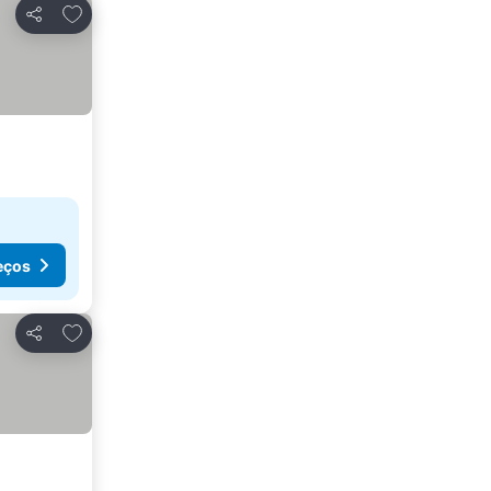
Adicionar aos favoritos
Partilhar
eços
Adicionar aos favoritos
Partilhar