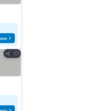
eços
Adicionar aos favoritos
Partilhar
eços