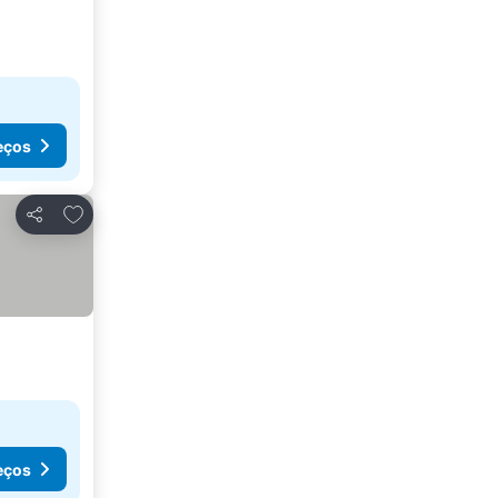
eços
Adicionar aos favoritos
Partilhar
eços