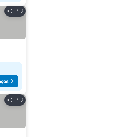
Adicionar aos favoritos
Partilhar
eços
Adicionar aos favoritos
Partilhar