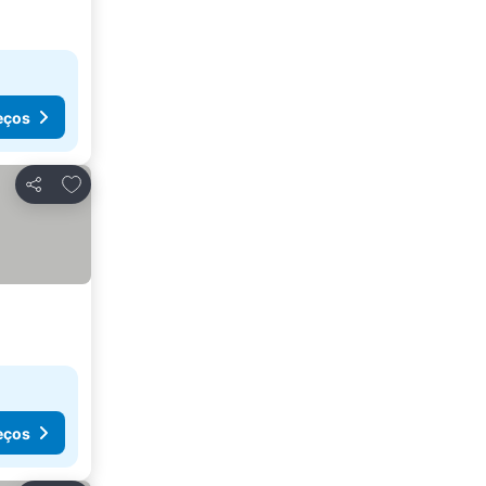
eços
Adicionar aos favoritos
Partilhar
eços