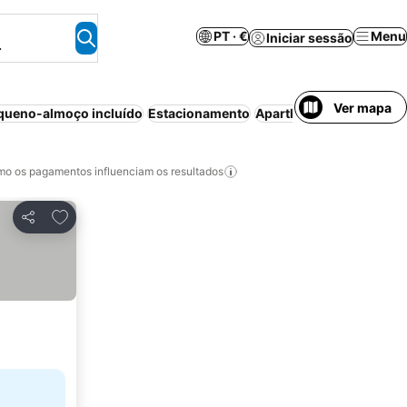
PT · €
Menu
Iniciar sessão
.
Ver mapa
queno-almoço incluído
Estacionamento
Aparthotel
Ar condicio
o os pagamentos influenciam os resultados
Adicionar aos favoritos
Partilhar