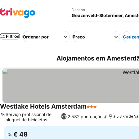
Destino
Filtros
Ordenar por
Preço
Geuzen
Alojamentos em Amesterdã
Westlake Hotels Amsterdam
3 Estrelas
Serviço profissional de
(2.532 pontuações)
7,1
a 5.8 km de V
aluguel de bicicletas
€ 48
De