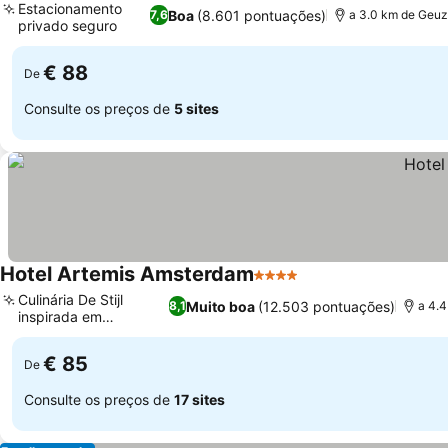
Estacionamento
Boa
(8.601 pontuações)
7,6
a 3.0 km de Geu
privado seguro
€ 88
De
Consulte os preços de
5 sites
Hotel Artemis Amsterdam
4 Estrelas
Culinária De Stijl
Muito boa
(12.503 pontuações)
8,1
a 4.
inspirada em
Mondriaan
€ 85
De
Consulte os preços de
17 sites