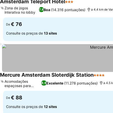
Amsterdam Teleport Hotel
3 Estrelas
Zona de jogos
Boa
(14.316 pontuações)
7,8
a 4.4 km de V
interativa no lobby
€ 76
De
Consulte os preços de
13 sites
Mercure Amsterdam Sloterdijk Station
4 Estrelas
Acomodações
Excelente
(11.278 pontuações)
8,6
a 4.5
espaçosas para
famílias
€ 88
De
Consulte os preços de
12 sites