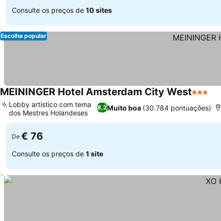
Consulte os preços de
10 sites
Escolha popular
MEININGER Hotel Amsterdam City West
3 Estrel
Lobby artístico com tema
Muito boa
(30.784 pontuações)
8,2
dos Mestres Holandeses
€ 76
De
Consulte os preços de
1 site