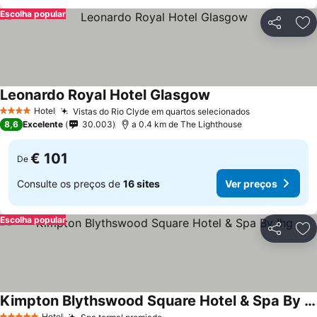
Escolha popular
Partilhar
Ad
Leonardo Royal Hotel Glasgow
Hotel
Vistas do Rio Clyde em quartos selecionados
4 Estrelas
8,6
Excelente
30.003
a 0.4 km de The Lighthouse
€ 101
De
Consulte os preços de
16 sites
Ver preços
Escolha popular
Partilhar
Ad
Kimpton Blythswood Square Hotel & Spa By Ihg
Hotel