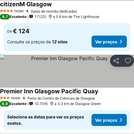
citizenM Glasgow
Hotel
Salas de reunião dedicadas
4 Estrelas
8,7
Excelente
17.122
a 0.6 km de The Lighthouse
€ 124
De
Consulte os preços de
12 sites
Ver preços
Partilhar
Ad
Premier Inn Glasgow Pacific Quay
Hotel
Perto do Centro de Ciências de Glasgow
3 Estrelas
8,9
Excelente
10.709
a 3.3 km de Glasgow Green
Selecione as datas para ver os preços
Ver preços
exatos.