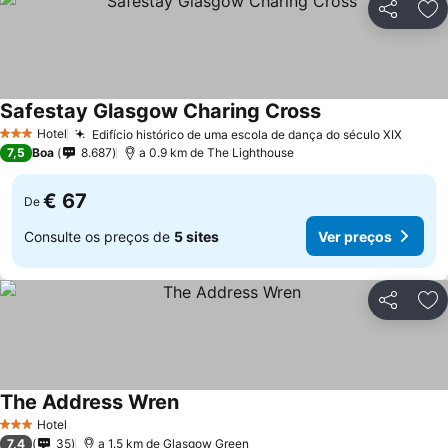
Partilhar
Ad
Safestay Glasgow Charing Cross
Hotel
Edifício histórico de uma escola de dança do século XIX
3 Estrelas
7,5
Boa
8.687
a 0.9 km de The Lighthouse
€ 67
De
Consulte os preços de
5 sites
Ver preços
Partilhar
Ad
The Address Wren
Hotel
3 Estrelas
7,4
35
a 1.5 km de Glasgow Green