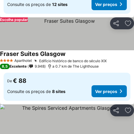
Consulte os preços de
12 sites
Ver preços
Escolha popular
Partilhar
Ad
Fraser Suites Glasgow
Aparthotel
Edifício histórico de banco do século XIX
4 Estrelas
8,5
Excelente
9.948
a 0.7 km de The Lighthouse
€ 88
De
Consulte os preços de
8 sites
Ver preços
Partilhar
Ad