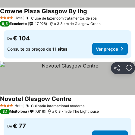
Crowne Plaza Glasgow By Ihg
Hotel
Clube de lazer com tratamentos de spa
4 Estrelas
8,5
Excelente
17.928
a 3.3 km de Glasgow Green
€ 104
De
Consulte os preços de
11 sites
Ver preços
Partilhar
Ad
Novotel Glasgow Centre
Hotel
Culinária internacional moderna
4 Estrelas
8,1
Muito boa
7.616
a 0.8 km de The Lighthouse
€ 77
De