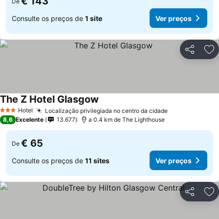
€ 143
De
Consulte os preços de
1 site
Ver preços
Partilhar
Ad
The Z Hotel Glasgow
Hotel
Localização privilegiada no centro da cidade
3 Estrelas
8,6
Excelente
13.677
a 0.4 km de The Lighthouse
€ 65
De
Consulte os preços de
11 sites
Ver preços
Partilhar
Ad