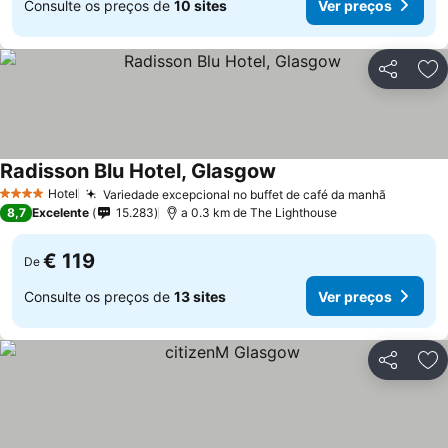
Consulte os preços de
10 sites
Ver preços
Partilhar
Ad
Radisson Blu Hotel, Glasgow
Hotel
Variedade excepcional no buffet de café da manhã
4 Estrelas
8,7
Excelente
15.283
a 0.3 km de The Lighthouse
€ 119
De
Consulte os preços de
13 sites
Ver preços
Partilhar
Ad