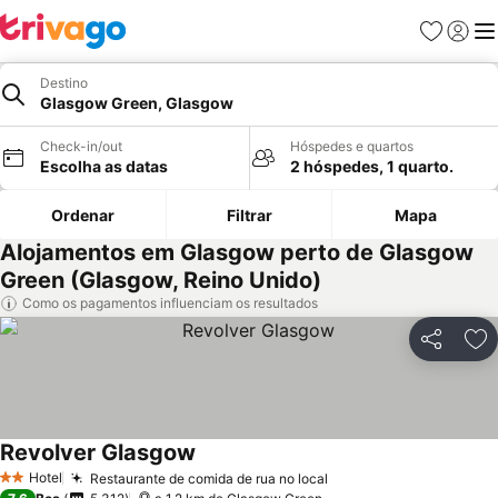
Favoritos
Iniciar
Me
Destino
Glasgow Green, Glasgow
Check-in/out
Hóspedes e quartos
Escolha as datas
2 hóspedes, 1 quarto.
Ordenar
Filtrar
Mapa
Alojamentos em Glasgow perto de Glasgow
Green (Glasgow, Reino Unido)
Como os pagamentos influenciam os resultados
Partilhar
Ad
Revolver Glasgow
Hotel
Restaurante de comida de rua no local
2 Estrelas