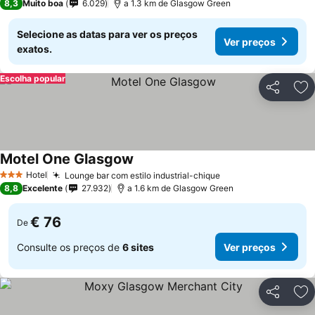
8,3
Muito boa
6.029
a 1.3 km de Glasgow Green
Selecione as datas para ver os preços
Ver preços
exatos.
Escolha popular
Partilhar
Ad
Motel One Glasgow
Hotel
Lounge bar com estilo industrial-chique
3 Estrelas
8,8
Excelente
27.932
a 1.6 km de Glasgow Green
€ 76
De
Consulte os preços de
6 sites
Ver preços
Partilhar
Ad