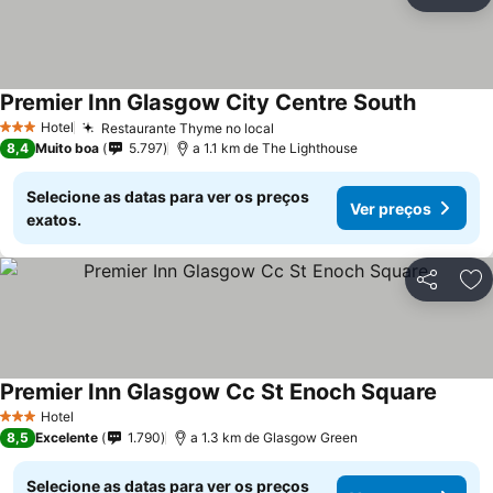
Partilhar
Ad
Premier Inn Glasgow City Centre South
Hotel
Restaurante Thyme no local
3 Estrelas
8,4
Muito boa
5.797
a 1.1 km de The Lighthouse
Selecione as datas para ver os preços
Ver preços
exatos.
Partilhar
Ad
Premier Inn Glasgow Cc St Enoch Square
Hotel
3 Estrelas
8,5
Excelente
1.790
a 1.3 km de Glasgow Green
Selecione as datas para ver os preços