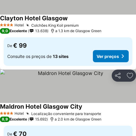
Clayton Hotel Glasgow
Hotel
Colchões King Koil premium
4 Estrelas
9,0
Excelente
13.638
a 1.3 km de Glasgow Green
€ 99
De
Consulte os preços de
13 sites
Ver preços
Partilhar
Ad
Maldron Hotel Glasgow City
Hotel
Localização conveniente para transporte
4 Estrelas
8,9
Excelente
15.692
a 2.0 km de Glasgow Green
€ 70
De