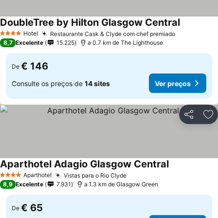
DoubleTree by Hilton Glasgow Central
Hotel
Restaurante Cask & Clyde com chef premiado
4 Estrelas
8,7
Excelente
15.225
a 0.7 km de The Lighthouse
€ 146
De
Consulte os preços de
14 sites
Ver preços
Partilhar
Ad
Aparthotel Adagio Glasgow Central
Aparthotel
Vistas para o Rio Clyde
4 Estrelas
8,9
Excelente
7.931
a 1.3 km de Glasgow Green
€ 65
De