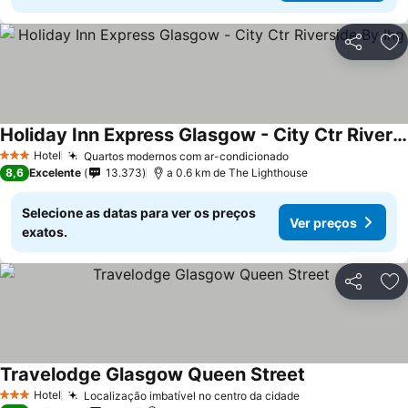
Partilhar
Ad
Holiday Inn Express Glasgow - City Ctr Riverside By Ihg
Hotel
Quartos modernos com ar-condicionado
3 Estrelas
8,6
Excelente
13.373
a 0.6 km de The Lighthouse
Selecione as datas para ver os preços
Ver preços
exatos.
Partilhar
Ad
Travelodge Glasgow Queen Street
Hotel
Localização imbatível no centro da cidade
3 Estrelas