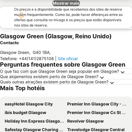
Mostrar mais
Os preços e a disponibilidade que recebemos dos sites de reserva
mudam frequentemente. Como tal, pode haver diferenças entre as
ofertas que consulta no trivago e os preços que estão disponíveis
nos sites de reserva.
Glasgow Green (Glasgow, Reino Unido)
Contacto
Glasgow Green
,
G40 1BA
,
Telefone
:
+44(141)2875108
|
Site oficial
Perguntas frequentes sobre Glasgow Green
O que faz com que Glasgow Green seja popular em Glasgow?
Que alojamentos existem perto de Glasgow Green?
Quais outras atrações existem perto de Glasgow Green?
Mais Top hotéis
easyHotel Glasgow City
Premier Inn Glasgow City - George Square
ibis budget Glasgow
Premier Inn Glasgow Cc St Enoch Square
Holiday Inn Express Glasgow - City Ctr Riverside By Ihg
Revolver Glasgow
Safestay Glasgow Charing Cross
Travelodge Glasgow Central