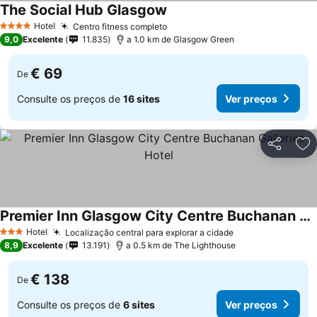
The Social Hub Glasgow
Hotel
Centro fitness completo
4 Estrelas
9,0
Excelente
11.835
a 1.0 km de Glasgow Green
€ 69
De
Consulte os preços de
16 sites
Ver preços
Partilhar
Ad
Premier Inn Glasgow City Centre Buchanan Galleries Hotel
Hotel
Localização central para explorar a cidade
3 Estrelas
8,9
Excelente
13.191
a 0.5 km de The Lighthouse
€ 138
De
Consulte os preços de
6 sites
Ver preços