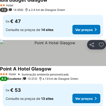
ibis budget Glasgow
Hotel
2 Estrelas
7,2
14.956
a 2.4 km de Glasgow Green
€ 47
De
Consulte os preços de
14 sites
Ver preços
Partilhar
Ad
Point A Hotel Glasgow
Hotel
Iluminação ambiente personalizada
3 Estrelas
8,5
Excelente
13.512
a 1.9 km de Glasgow Green
€ 53
De
Consulte os preços de
13 sites
Ver preços