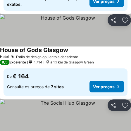
Ver preços
exatos.
Partilhar
Ad
House of Gods Glasgow
Hotel
Estilo de design opulento e decadente
8,5
Excelente
1.714
a 1.1 km de Glasgow Green
€ 164
De
Consulte os preços de
7 sites
Ver preços
Partilhar
Ad