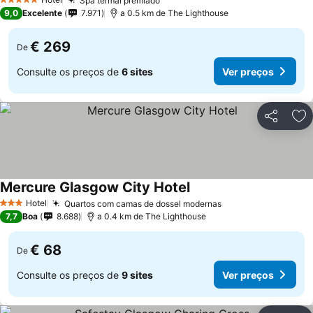
Spa termal premiado
5 Estrelas
9,0
Excelente
7.971
a 0.5 km de The Lighthouse
€ 269
De
Consulte os preços de
6 sites
Ver preços
Partilhar
Ad
Mercure Glasgow City Hotel
Hotel
Quartos com camas de dossel modernas
3 Estrelas
7,7
Boa
8.688
a 0.4 km de The Lighthouse
€ 68
De
Consulte os preços de
9 sites
Ver preços