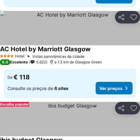
Partilhar
Ad
AC Hotel by Marriott Glasgow
Hotel
Vistas panorâmicas da cidade
4 Estrelas
9,0
Excelente
5.622
a 1.3 km de Glasgow Green
€ 118
De
Consulte os preços de
6 sites
Ver preços
Escolha popular
Partilhar
Ad