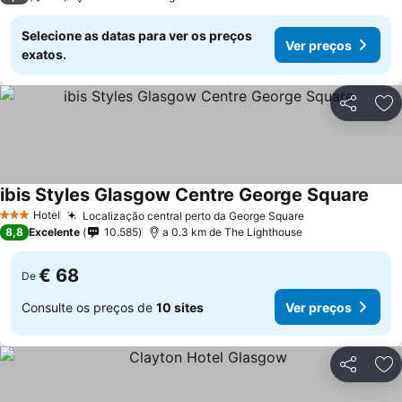
Selecione as datas para ver os preços
Ver preços
exatos.
Partilhar
Ad
ibis Styles Glasgow Centre George Square
Hotel
Localização central perto da George Square
3 Estrelas
8,8
Excelente
10.585
a 0.3 km de The Lighthouse
€ 68
De
Consulte os preços de
10 sites
Ver preços
Partilhar
Ad