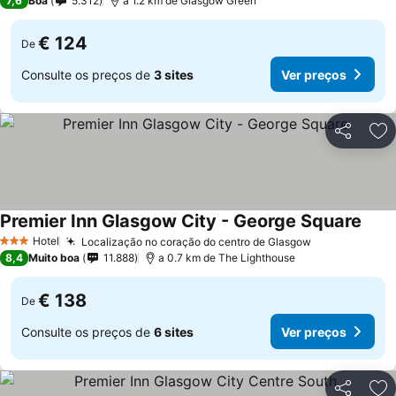
7,6
Boa
5.312
a 1.2 km de Glasgow Green
€ 124
De
Consulte os preços de
3 sites
Ver preços
Partilhar
Ad
Premier Inn Glasgow City - George Square
Hotel
Localização no coração do centro de Glasgow
3 Estrelas
8,4
Muito boa
11.888
a 0.7 km de The Lighthouse
€ 138
De
Consulte os preços de
6 sites
Ver preços