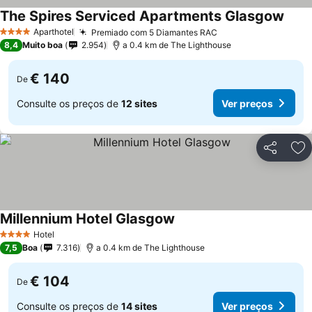
The Spires Serviced Apartments Glasgow
Aparthotel
Premiado com 5 Diamantes RAC
4 Estrelas
8,4
Muito boa
2.954
a 0.4 km de The Lighthouse
€ 140
De
Consulte os preços de
12 sites
Ver preços
Partilhar
Ad
Millennium Hotel Glasgow
Hotel
4 Estrelas
7,5
Boa
7.316
a 0.4 km de The Lighthouse
€ 104
De
Consulte os preços de
14 sites
Ver preços