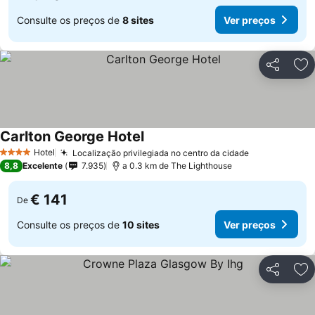
Consulte os preços de
8 sites
Ver preços
Partilhar
Ad
Carlton George Hotel
Hotel
Localização privilegiada no centro da cidade
4 Estrelas
8,8
Excelente
7.935
a 0.3 km de The Lighthouse
€ 141
De
Consulte os preços de
10 sites
Ver preços
Partilhar
Ad