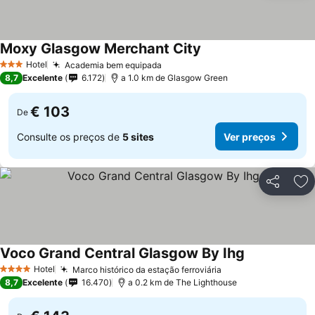
Moxy Glasgow Merchant City
Hotel
Academia bem equipada
3 Estrelas
8,7
Excelente
6.172
a 1.0 km de Glasgow Green
€ 103
De
Consulte os preços de
5 sites
Ver preços
Partilhar
Ad
Voco Grand Central Glasgow By Ihg
Hotel
Marco histórico da estação ferroviária
4 Estrelas
8,7
Excelente
16.470
a 0.2 km de The Lighthouse