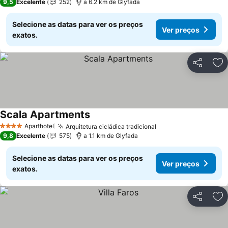
9,5
Excelente
252
a 6.2 km de Glyfada
Selecione as datas para ver os preços
Ver preços
exatos.
Partilhar
Ad
Scala Apartments
Ver preços
Aparthotel
Arquitetura cicládica tradicional
Ver preços
4 Estrelas
9,8
Excelente
575
a 1.1 km de Glyfada
Selecione as datas para ver os preços
Ver preços
exatos.
Partilhar
Ad