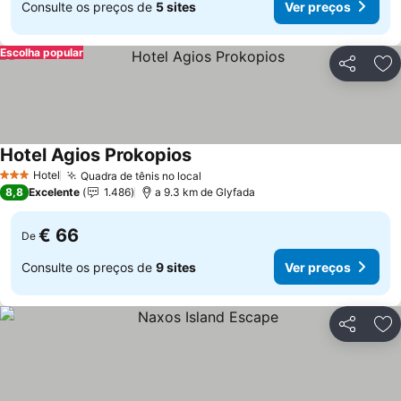
Consulte os preços de
5 sites
Ver preços
Escolha popular
Partilhar
Ad
Hotel Agios Prokopios
Ver preços
Hotel
Quadra de tênis no local
Ver preços
3 Estrelas
8,8
Excelente
1.486
a 9.3 km de Glyfada
€ 66
De
Consulte os preços de
9 sites
Ver preços
Partilhar
Ad