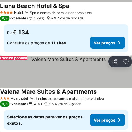
Liana Beach Hotel & Spa
Ver preços
Hotel
Spa e centro de bem-estar completos
Ver preços
4 Estrelas
9,3
Excelente
1.290
a 9.2 km de Glyfada
€ 134
De
Consulte os preços de
11 sites
Ver preços
Escolha popular
Partilhar
Ad
Valena Mare Suites & Apartments
Ver preços
Aparthotel
Jardins exuberantes e piscina convidativa
Ver preços
3 Estrelas
9,3
Excelente
497
a 5.4 km de Glyfada
Selecione as datas para ver os preços
Ver preços
exatos.