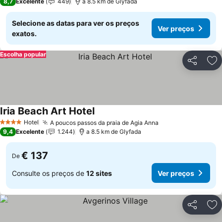
8,7
Excelente
449
a 8.5 km de Glyfada
Selecione as datas para ver os preços
Ver preços
exatos.
Escolha popular
Partilhar
Ad
Iria Beach Art Hotel
Ver preços
Hotel
A poucos passos da praia de Agia Anna
Ver preços
4 Estrelas
9,4
Excelente
1.244
a 8.5 km de Glyfada
€ 137
De
Consulte os preços de
12 sites
Ver preços
Partilhar
Ad