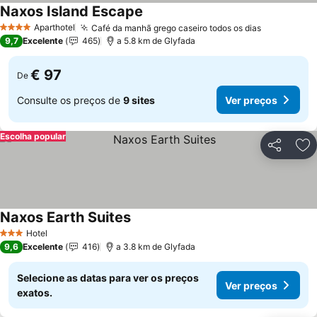
Naxos Island Escape
Ver preços
Aparthotel
Café da manhã grego caseiro todos os dias
Ver preço
4 Estrelas
9,7
Excelente
465
a 5.8 km de Glyfada
€ 97
De
Consulte os preços de
9 sites
Ver preços
Escolha popular
Partilhar
Ad
Naxos Earth Suites
Ver preços
Hotel
3 Estrelas
9,6
Excelente
416
a 3.8 km de Glyfada
Selecione as datas para ver os preços
Ver preços
exatos.