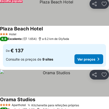
Escolha popular
Partilhar
Ad
Plaza Beach Hotel
Ver preços
Hotel
3 Estrelas
8,8
Excelente
1.654
a 6.2 km de Glyfada
€ 137
De
Consulte os preços de
9 sites
Ver preços
Partilhar
Ad
Orama Studios
Ver preços
Aparthotel
Kitchenette para refeições próprias
Ver preços
4 Estrelas