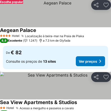
Escolha popular
Partilhar
Ad
Aegean Palace
Ver preços
Hotel
Localização à beira-mar na Praia de Plaka
Ver preços
4 Estrelas
8,8
Excelente
1.247
a 7.3 km de Glyfada
€ 82
De
Consulte os preços de
13 sites
Ver preços
Partilhar
Ad
Sea View Apartments & Studios
Ver preços
Hotel
Acesso a mergulho e passeios a cavalo
Ver preços
2 Estrelas