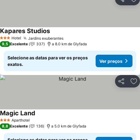
Partilhar
Ad
Kapares Studios
Ver preços
Hotel
Jardins exuberantes
Ver preços
3 Estrelas
9,5
Excelente
337
a 8.0 km de Glyfada
Selecione as datas para ver os preços
Ver preços
exatos.
Partilhar
Ad
Magic Land
Ver preços
Aparthotel
3 Estrelas
8,8
Excelente
136
a 5.0 km de Glyfada
Selecione as datas para ver os preços