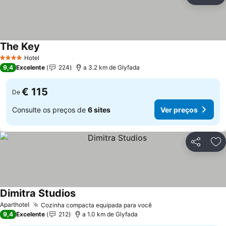
Ad
The Key
Ver preços
Hotel
4 Estrelas
9,4
Excelente
224
a 3.2 km de Glyfada
€ 115
De
Consulte os preços de
6 sites
Ver preços
Partilhar
Ad
Dimitra Studios
Ver preços
Aparthotel
Cozinha compacta equipada para você
Ver preços
9,4
Excelente
212
a 1.0 km de Glyfada