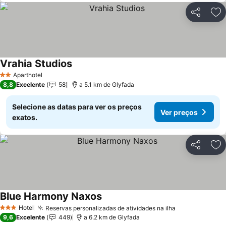
Partilhar
Ad
Vrahia Studios
Ver preços
Aparthotel
2 Estrelas
8,8
Excelente
58
a 5.1 km de Glyfada
Selecione as datas para ver os preços
Ver preços
exatos.
Partilhar
Ad
Blue Harmony Naxos
Ver preços
Hotel
Reservas personalizadas de atividades na ilha
Ver preços
3 Estrelas
9,6
Excelente
449
a 6.2 km de Glyfada