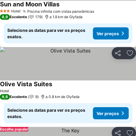
Sun and Moon Villas
Ver preços
Hotel
Piscina infinita com vistas panorâmicas
Ver preços
3 Estrelas
8,9
Excelente
179
a 1.9 km de Glyfada
Selecione as datas para ver os preços
Ver preços
exatos.
Partilhar
Ad
Olive Vista Suites
Ver preços
Hotel
9,8
Excelente
9
a 0.8 km de Glyfada
Selecione as datas para ver os preços
Ver preços
exatos.
Escolha popular
Partilhar