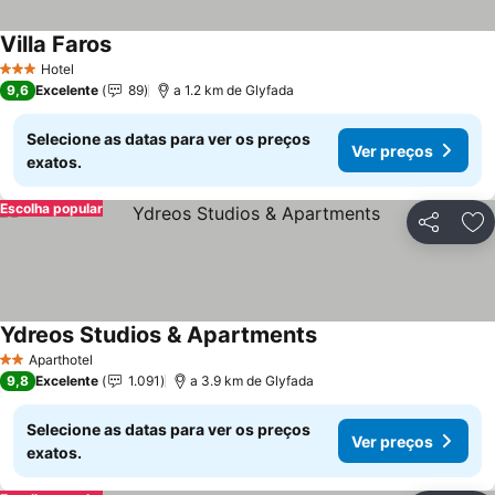
Villa Faros
Ver preços
Hotel
3 Estrelas
9,6
Excelente
89
a 1.2 km de Glyfada
Selecione as datas para ver os preços
Ver preços
exatos.
Escolha popular
Partilhar
Ad
Ydreos Studios & Apartments
Ver preços
Aparthotel
2 Estrelas
9,8
Excelente
1.091
a 3.9 km de Glyfada
Selecione as datas para ver os preços
Ver preços
exatos.