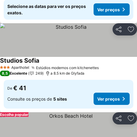
Selecione as datas para ver os preços
Ver preços
exatos.
Partilhar
Ad
Studios Sofia
Ver preços
Aparthotel
Estúdios modernos com kitchenettes
Ver preços
3 Estrelas
8,5
Excelente
249
a 8.5 km de Glyfada
€ 41
De
Consulte os preços de
5 sites
Ver preços
Escolha popular
Partilhar
Ad