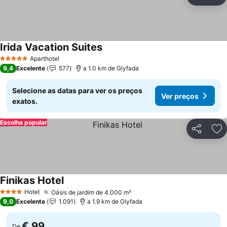
Partilhar
Ad
Irida Vacation Suites
Ver preços
Aparthotel
5 Estrelas
9,4
Excelente
577
a 1.0 km de Glyfada
Selecione as datas para ver os preços
Ver preços
exatos.
Escolha popular
Partilhar
Ad
Finikas Hotel
Ver preços
Hotel
Oásis de jardim de 4.000 m²
Ver preços
4 Estrelas
9,0
Excelente
1.091
a 1.9 km de Glyfada
€ 99
De