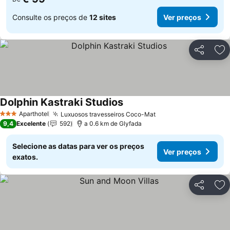
Consulte os preços de
12 sites
Ver preços
Partilhar
Ad
Dolphin Kastraki Studios
Ver preços
Aparthotel
Luxuosos travesseiros Coco-Mat
Ver preços
3 Estrelas
9,4
Excelente
592
a 0.6 km de Glyfada
Selecione as datas para ver os preços
Ver preços
exatos.
Partilhar
Ad