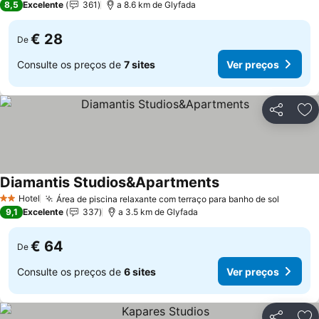
8,5
Excelente
361
a 8.6 km de Glyfada
€ 28
De
Consulte os preços de
7 sites
Ver preços
Partilhar
Ad
Diamantis Studios&Apartments
Ver preços
Hotel
Área de piscina relaxante com terraço para banho de sol
Ver pr
2 Estrelas
9,1
Excelente
337
a 3.5 km de Glyfada
€ 64
De
Consulte os preços de
6 sites
Ver preços