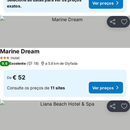
Ver preços
exatos.
Partilhar
Ad
Marine Dream
Ver preços
Hotel
3 Estrelas
9,6
Excelente
18
a 5.6 km de Glyfada
€ 52
De
Consulte os preços de
11 sites
Ver preços
Partilhar
Ad