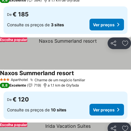
9,8
Excelente
584
a 1.1 km de Glyfada
€ 185
De
Consulte os preços de
3 sites
Ver preços
Escolha popular
Partilhar
Ad
Naxos Summerland resort
Ver preços
Aparthotel
Charme de um negócio familiar
Ver preços
3 Estrelas
8,8
Excelente
719
a 1.1 km de Glyfada
€ 120
De
Consulte os preços de
10 sites
Ver preços
Escolha popular