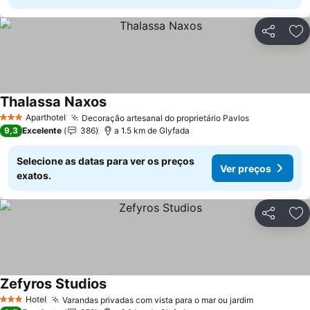
Partilhar
Ad
Thalassa Naxos
Ver preços
Aparthotel
Decoração artesanal do proprietário Pavlos
Ver preços
3 Estrelas
9,3
Excelente
386
a 1.5 km de Glyfada
Selecione as datas para ver os preços
Ver preços
exatos.
Partilhar
Ad
Zefyros Studios
Ver preços
Hotel
Varandas privadas com vista para o mar ou jardim
Ver preços
3 Estrelas