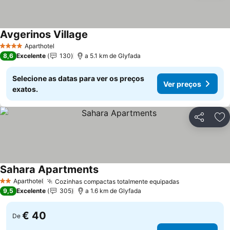
Avgerinos Village
Ver preços
Aparthotel
4 Estrelas
8,6
Excelente
130
a 5.1 km de Glyfada
Selecione as datas para ver os preços
Ver preços
exatos.
Partilhar
Ad
Sahara Apartments
Ver preços
Aparthotel
Cozinhas compactas totalmente equipadas
Ver preços
2 Estrelas
9,5
Excelente
305
a 1.6 km de Glyfada
€ 40
De