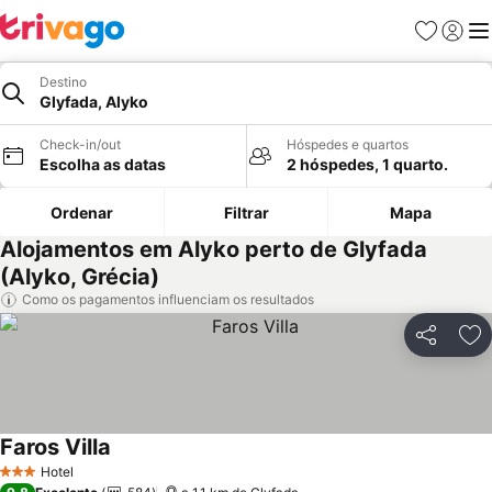
Favoritos
Iniciar
Me
Destino
Glyfada, Alyko
Check-in/out
Hóspedes e quartos
Escolha as datas
2 hóspedes, 1 quarto.
Ordenar
Filtrar
Mapa
Alojamentos em Alyko perto de Glyfada
(Alyko, Grécia)
Como os pagamentos influenciam os resultados
Partilhar
Ad
Faros Villa
Ver preços
Hotel
3 Estrelas