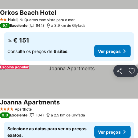
Orkos Beach Hotel
Ver preços
Hotel
Quartos com vista para o mar
Ver preços
2 Estrelas
9,1
Excelente
644
a 3.9 km de Glyfada
€ 151
De
Consulte os preços de
6 sites
Ver preços
Escolha popular
Partilhar
Ad
Joanna Apartments
Ver preços
Aparthotel
4 Estrelas
9,0
Excelente
104
a 2.5 km de Glyfada
Selecione as datas para ver os preços
Ver preços
exatos.