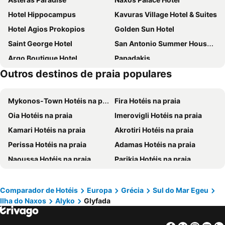
Hotel Hippocampus
Kavuras Village Hotel & Suites
Hotel Agios Prokopios
Golden Sun Hotel
Saint George Hotel
San Antonio Summer House Paros by GHH
Argo Boutique Hotel
Papadakis
Outros destinos de praia populares
Poseidon of Paros Hotel & Spa
Mr & Mrs White Paros
Dimitra Hotel
Plaza Beach Hotel
Mykonos-Town Hotéis na praia
Fira Hotéis na praia
Aegean Palace
Liana Beach Hotel & Spa
Oia Hotéis na praia
Imerovigli Hotéis na praia
Astir Of Naxos
Naxos Magic Village
Kamari Hotéis na praia
Akrotiri Hotéis na praia
Summer Shades Hotel
Naxos Holidays
Perissa Hotéis na praia
Adamas Hotéis na praia
Aeolis Boutique Hotel
The Key
Naoussa Hotéis na praia
Parikia Hotéis na praia
Cavo Piso Livadi
Avra Pension
Firostefani Hotéis na praia
Karterados Hotéis na praia
Fyrogenis Palace
Parian Lithos Residence
Naxos - Chora Hotéis na praia
Perivolos Hotéis na praia
Mitos Suites
Princess Of Naxos
Comparador de Hotéis
Europa
Grécia
Sul do Mar Egeu
Ilha do Naxos
Alyko
Glyfada
Agios Prokopios Hotéis na praia
Platis Yialos Hotéis na praia
Aloni Hotel & Suites
Paros Inn Seafront by GHH
Pyrgos Hotéis na praia
Agia Anna Hotéis na praia
Pnoi Hotel
Zefi Hotel & Suites