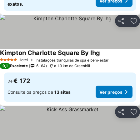
Ver preços
exatos.
Partilhar
Ad
Kimpton Charlotte Square By Ihg
Hotel
Instalações tranquilas de spa e bem-estar
5 Estrelas
9,1
Excelente
6.164
a 1.9 km de Greenhill
€ 172
De
Consulte os preços de
13 sites
Ver preços
Partilhar
Ad