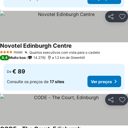
Partilhar
Ad
Novotel Edinburgh Centre
Hotel
Quartos executivos com vista para o castelo
4 Estrelas
8,4
Muito boa
14.276
a 1.2 km de Greenhill
€ 89
De
Consulte os preços de
17 sites
Ver preços
Partilhar
Ad