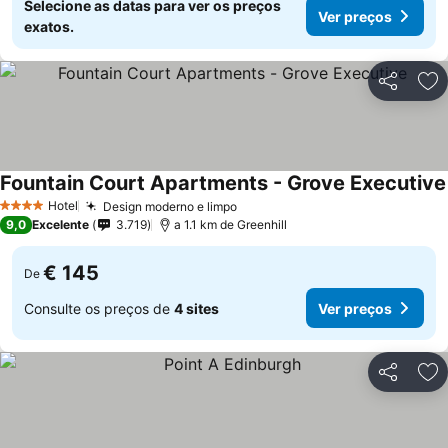
Selecione as datas para ver os preços
Ver preços
exatos.
Partilhar
Ad
Fountain Court Apartments - Grove Executive
Hotel
Design moderno e limpo
4 Estrelas
9,0
Excelente
3.719
a 1.1 km de Greenhill
€ 145
De
Consulte os preços de
4 sites
Ver preços
Partilhar
Ad