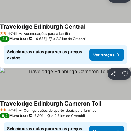
Travelodge Edinburgh Central
Hotel
Acomodações para a família
2 Estrelas
8,1
Muito boa
10.685
a 2.2 km de Greenhill
Selecione as datas para ver os preços
Ver preços
exatos.
Partilhar
Ad
Travelodge Edinburgh Cameron Toll
Hotel
Configurações de quarto ideais para famílias
2 Estrelas
8,2
Muito boa
5.301
a 2.5 km de Greenhill
Selecione as datas para ver os preços