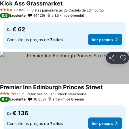
Kick Ass Grassmarket
Hostel
Vistas panorâmicas do Castelo de Edimburgo
4 Estrelas
8,5
Excelente
14.126
a 1.5 km de Greenhill
€ 62
De
Consulte os preços de
7 sites
Ver preços
Partilhar
Ad
Premier Inn Edinburgh Princes Street
Hotel
Refeições no Bar + Block steakhouse
3 Estrelas
8,7
Excelente
10.832
a 1.9 km de Greenhill
€ 136
De
Consulte os preços de
7 sites
Ver preços