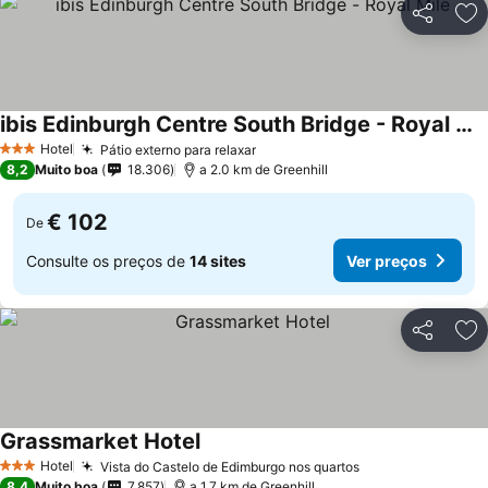
Partilhar
Ad
ibis Edinburgh Centre South Bridge - Royal Mile
Hotel
Pátio externo para relaxar
3 Estrelas
8,2
Muito boa
18.306
a 2.0 km de Greenhill
€ 102
De
Consulte os preços de
14 sites
Ver preços
Partilhar
Ad
Grassmarket Hotel
Hotel
Vista do Castelo de Edimburgo nos quartos
3 Estrelas
8,4
Muito boa
7.857
a 1.7 km de Greenhill