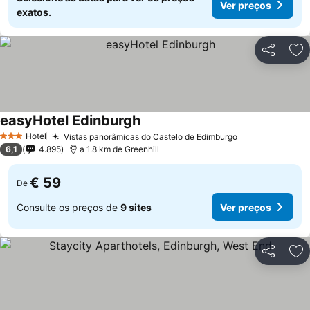
Ver preços
exatos.
Partilhar
Ad
easyHotel Edinburgh
Hotel
Vistas panorâmicas do Castelo de Edimburgo
3 Estrelas
6,1
4.895
a 1.8 km de Greenhill
€ 59
De
Consulte os preços de
9 sites
Ver preços
Partilhar
Ad