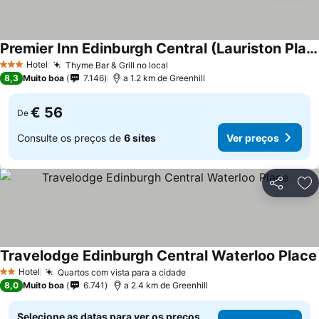
Premier Inn Edinburgh Central (Lauriston Place) hotel
Hotel
Thyme Bar & Grill no local
3 Estrelas
8,3
Muito boa
7.146
a 1.2 km de Greenhill
€ 56
De
Consulte os preços de
6 sites
Ver preços
Partilhar
Ad
Travelodge Edinburgh Central Waterloo Place
Hotel
Quartos com vista para a cidade
2 Estrelas
8,0
Muito boa
6.741
a 2.4 km de Greenhill
Selecione as datas para ver os preços