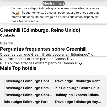
Mostrar mais
Os preços e a disponibilidade que recebemos dos sites de reserva
mudam frequentemente. Como tal, pode haver diferenças entre as
ofertas que consulta no trivago e os preços que estão disponíveis
nos sites de reserva.
Greenhill (Edimburgo, Reino Unido)
Contacto
Greenhill
,
Perguntas frequentes sobre Greenhill
O que faz com que Greenhill seja popular em Edimburgo?
Que alojamentos existem perto de Greenhill?
Quais outras atrações existem perto de Greenhill?
Mais Top hotéis
Travelodge Edinburgh Central Waterloo Place
Travelodge Edinburgh Central
Travelodge Edinburgh Cameron Toll
ibis Edinburgh Centre South Bridge - Royal Mile
Travelodge Edinburgh Central Queen Street
Holiday Inn Express Edinburgh - Leith Waterfront by IHG
ibis budget Edinburgh Park
Travelodge Edinburgh Haymarket