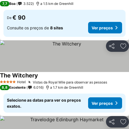
3 Estrelas
7,7
Boa
3.522
a 1.5 km de Greenhill
€ 90
De
Consulte os preços de
8 sites
Ver preços
Partilhar
Ad
The Witchery
Hotel
Vistas da Royal Mile para observar as pessoas
5 Estrelas
8,8
Excelente
6.016
a 1.7 km de Greenhill
Selecione as datas para ver os preços
Ver preços
exatos.
Partilhar
Ad