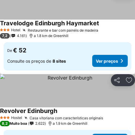
Travelodge Edinburgh Haymarket
Hotel
Restaurante e bar com painéis de madeira
3 Estrelas
7,2
4.161
a 1.8 km de Greenhill
€ 52
De
Consulte os preços de
8 sites
Ver preços
Partilhar
Ad
Revolver Edinburgh
Hostel
Casa vitoriana com características originais
3 Estrelas
8,2
Muito boa
2.622
a 1.9 km de Greenhill