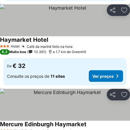
Partilhar
Ad
Haymarket Hotel
Hotel
Café da manhã feito na hora
3 Estrelas
8,2
Muito boa
10.361
a 1.7 km de Greenhill
€ 32
De
Consulte os preços de
11 sites
Ver preços
Partilhar
Ad
Mercure Edinburgh Haymarket