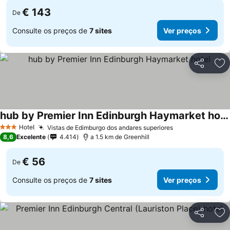
€ 143
De
Consulte os preços de
7 sites
Ver preços
Partilhar
Ad
hub by Premier Inn Edinburgh Haymarket hotel
Hotel
Vistas de Edimburgo dos andares superiores
3 Estrelas
8,6
Excelente
4.414
a 1.5 km de Greenhill
€ 56
De
Consulte os preços de
7 sites
Ver preços
Partilhar
Ad