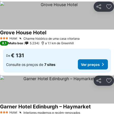
Partilhar
Ad
Grove House Hotel
Hotel
Charme histórico de uma casa vitoriana
3 Estrelas
8,1
Muito boa
5.234
a 1.1 km de Greenhill
€ 131
De
Consulte os preços de
7 sites
Ver preços
Partilhar
Ad
Garner Hotel Edinburgh – Haymarket
Hotel
Interiores modernos e recém-renovados