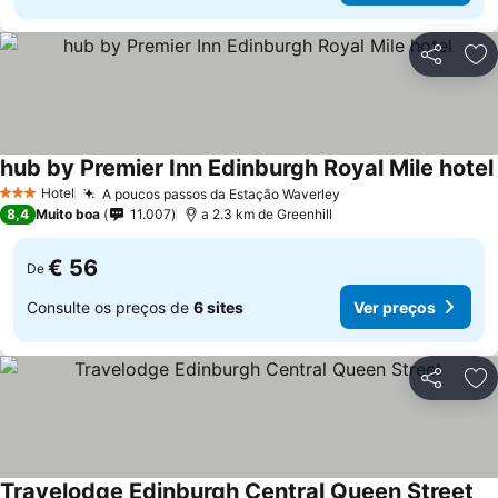
Partilhar
Ad
hub by Premier Inn Edinburgh Royal Mile hotel
Hotel
A poucos passos da Estação Waverley
3 Estrelas
8,4
Muito boa
11.007
a 2.3 km de Greenhill
€ 56
De
Consulte os preços de
6 sites
Ver preços
Partilhar
Ad
Travelodge Edinburgh Central Queen Street