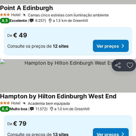
Point A Edinburgh
Hotel
Camas cinco estrelas com iluminação ambiente
3 Estrelas
8,5
Excelente
9.257
a 1.3 km de Greenhill
€ 49
De
Consulte os preços de
12 sites
Ver preços
Partilhar
Ad
Hampton by Hilton Edinburgh West End
Hotel
Academia bem equipada
3 Estrelas
8,4
Muito boa
11.572
a 1.0 km de Greenhill
€ 79
De
Consulte os preços de
13 sites
Ver preços