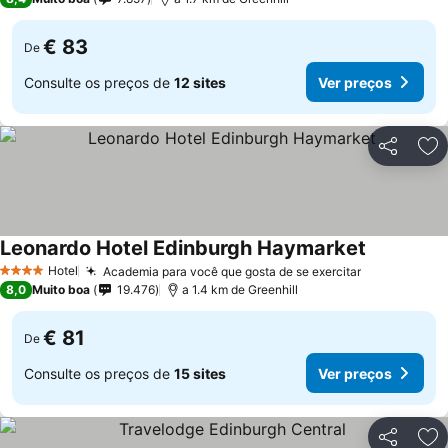
€ 83
De
Consulte os preços de
12 sites
Ver preços
Partilhar
Ad
Leonardo Hotel Edinburgh Haymarket
Hotel
Academia para você que gosta de se exercitar
4 Estrelas
8,0
Muito boa
19.476
a 1.4 km de Greenhill
€ 81
De
Consulte os preços de
15 sites
Ver preços
Partilhar
Ad