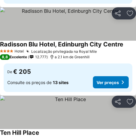
Partilhar
Ad
Radisson Blu Hotel, Edinburgh City Centre
Hotel
Localização privilegiada na Royal Mile
4 Estrelas
8,8
Excelente
12.777
a 2.1 km de Greenhill
€ 205
De
Consulte os preços de
13 sites
Ver preços
Partilhar
Ad
Ten Hill Place