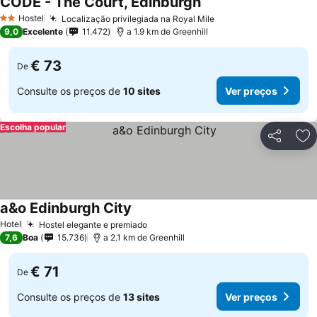
CODE - The Court, Edinburgh
Hostel
Localização privilegiada na Royal Mile
2 Estrelas
9,0
Excelente
11.472
a 1.9 km de Greenhill
€ 73
De
Consulte os preços de
10 sites
Ver preços
Escolha popular
Partilhar
Ad
a&o Edinburgh City
Hotel
Hostel elegante e premiado
7,6
Boa
15.736
a 2.1 km de Greenhill
€ 71
De
Consulte os preços de
13 sites
Ver preços