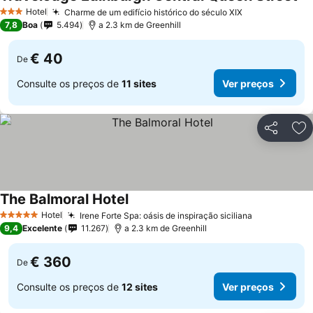
Hotel
Charme de um edifício histórico do século XIX
3 Estrelas
7,8
Boa
5.494
a 2.3 km de Greenhill
€ 40
De
Consulte os preços de
11 sites
Ver preços
Partilhar
Ad
The Balmoral Hotel
Hotel
Irene Forte Spa: oásis de inspiração siciliana
5 Estrelas
9,4
Excelente
11.267
a 2.3 km de Greenhill
€ 360
De
Consulte os preços de
12 sites
Ver preços