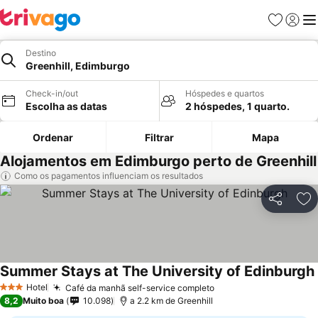
Favoritos
Iniciar
Me
Destino
Greenhill, Edimburgo
Check-in/out
Hóspedes e quartos
Escolha as datas
2 hóspedes, 1 quarto.
Ordenar
Filtrar
Mapa
Alojamentos em Edimburgo perto de Greenhill
Como os pagamentos influenciam os resultados
Partilhar
Ad
Summer Stays at The University of Edinburgh
Hotel
Café da manhã self-service completo
3 Estrelas
8,2
Muito boa
10.098
a 2.2 km de Greenhill