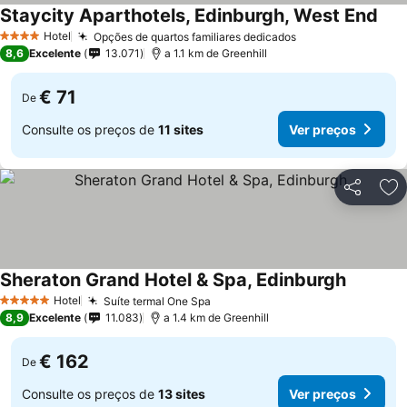
Staycity Aparthotels, Edinburgh, West End
Hotel
Opções de quartos familiares dedicados
4 Estrelas
8,6
Excelente
13.071
a 1.1 km de Greenhill
€ 71
De
Consulte os preços de
11 sites
Ver preços
Partilhar
Ad
Sheraton Grand Hotel & Spa, Edinburgh
Hotel
Suíte termal One Spa
5 Estrelas
8,9
Excelente
11.083
a 1.4 km de Greenhill
€ 162
De
Consulte os preços de
13 sites
Ver preços