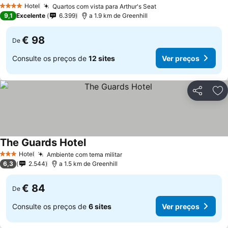
Hotel
Quartos com vista para Arthur's Seat
4 Estrelas
9,1
Excelente
6.399
a 1.9 km de Greenhill
€ 98
De
Consulte os preços de
12 sites
Ver preços
Partilhar
Ad
The Guards Hotel
Hotel
Ambiente com tema militar
3 Estrelas
6,3
2.544
a 1.5 km de Greenhill
€ 84
De
Consulte os preços de
6 sites
Ver preços