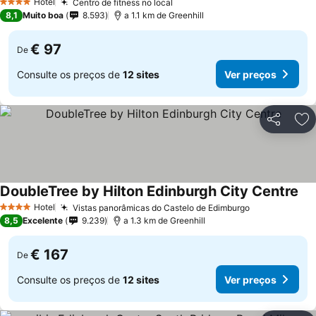
Hotel
Centro de fitness no local
4 Estrelas
8,1
Muito boa
8.593
a 1.1 km de Greenhill
€ 97
De
Consulte os preços de
12 sites
Ver preços
Partilhar
Ad
DoubleTree by Hilton Edinburgh City Centre
Hotel
Vistas panorâmicas do Castelo de Edimburgo
4 Estrelas
8,5
Excelente
9.239
a 1.3 km de Greenhill
€ 167
De
Consulte os preços de
12 sites
Ver preços