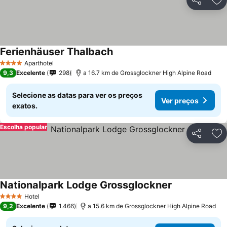
Partilhar
Ad
Ferienhäuser Thalbach
Aparthotel
4 Estrelas
9,3
Excelente
298
a 16.7 km de Grossglockner High Alpine Road
Selecione as datas para ver os preços
Ver preços
exatos.
Escolha popular
Partilhar
Ad
Nationalpark Lodge Grossglockner
Hotel
4 Estrelas
9,2
Excelente
1.466
a 15.6 km de Grossglockner High Alpine Road