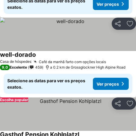
Selecione as datas para ver os preços
Ver preços
exatos.
Partilhar
Ad
well-dorado
Casa de hóspedes
Café da manhã farto com opções locais
9,0
Excelente
459
a 0.2 km de Grossglockner High Alpine Road
Selecione as datas para ver os preços
Ver preços
exatos.
Escolha popular
Partilhar
Ad
Gasthof Pension Kohlplatzl