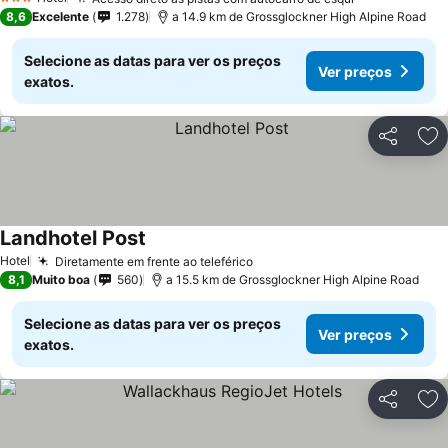
3 Estrelas
8,6
Excelente
1.278
a 14.9 km de Grossglockner High Alpine Road
Selecione as datas para ver os preços
Ver preços
exatos.
Partilhar
Ad
Landhotel Post
Hotel
Diretamente em frente ao teleférico
8,1
Muito boa
560
a 15.5 km de Grossglockner High Alpine Road
Selecione as datas para ver os preços
Ver preços
exatos.
Partilhar
Ad