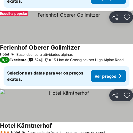
exatos.
Escolha popular
Partilhar
Ad
Ferienhof Oberer Gollmitzer
Hotel
Base ideal para atividades alpinas
9,2
Excelente
524
a 15.1 km de Grossglockner High Alpine Road
Selecione as datas para ver os preços
Ver preços
exatos.
Partilhar
Ad
Hotel Kärntnerhof
Hotel
Acesso direto às pistas com autocarro de esqui