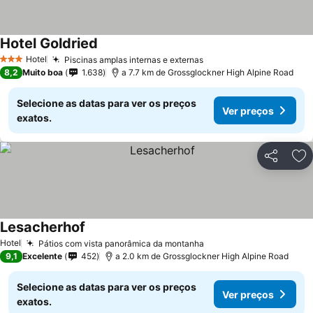
Hotel Goldried
Hotel
Piscinas amplas internas e externas
3 Estrelas
8,2
Muito boa
1.638
a 7.7 km de Grossglockner High Alpine Road
Selecione as datas para ver os preços
Ver preços
exatos.
Partilhar
Ad
Lesacherhof
Hotel
Pátios com vista panorâmica da montanha
9,1
Excelente
452
a 2.0 km de Grossglockner High Alpine Road
Selecione as datas para ver os preços
Ver preços
exatos.