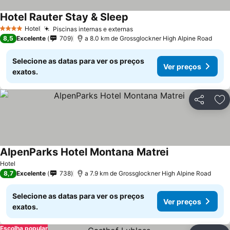
Hotel Rauter Stay & Sleep
Hotel
Piscinas internas e externas
4 Estrelas
8,5
Excelente
709
a 8.0 km de Grossglockner High Alpine Road
Selecione as datas para ver os preços
Ver preços
exatos.
Partilhar
Ad
AlpenParks Hotel Montana Matrei
Hotel
8,7
Excelente
738
a 7.9 km de Grossglockner High Alpine Road
Selecione as datas para ver os preços
Ver preços
exatos.
Escolha popular