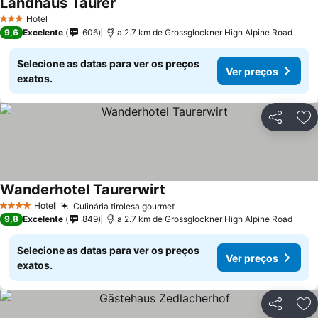
Landhaus Taurer
Hotel
3 Estrelas
9,6
Excelente
606
a 2.7 km de Grossglockner High Alpine Road
Selecione as datas para ver os preços
Ver preços
exatos.
Partilhar
Ad
Wanderhotel Taurerwirt
Hotel
Culinária tirolesa gourmet
4 Estrelas
9,8
Excelente
849
a 2.7 km de Grossglockner High Alpine Road
Selecione as datas para ver os preços
Ver preços
exatos.
Partilhar
Ad