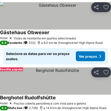
Partilhar
Ad
Gästehaus Obwexer
Hotel
Vistas da montanha em quartos selecionados
8,9
Excelente
332
a 8.0 km de Grossglockner High Alpine Road
Selecione as datas para ver os preços
Ver preços
exatos.
Escolha popular
Partilhar
Ad
Berghotel Rudolfshütte
Hotel
Piscina coberta panorâmica com vista para a geleira
8,3
Muito boa
2.728
a 14.8 km de Grossglockner High Alpine Road