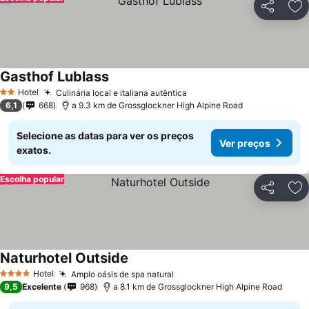
Partilhar
Ad
Gasthof Lublass
Hotel
Culinária local e italiana autêntica
2 Estrelas
6,1
668
a 9.3 km de Grossglockner High Alpine Road
Selecione as datas para ver os preços
Ver preços
exatos.
Escolha popular
Partilhar
Ad
Naturhotel Outside
Hotel
Amplo oásis de spa natural
4 Estrelas
9,5
Excelente
968
a 8.1 km de Grossglockner High Alpine Road