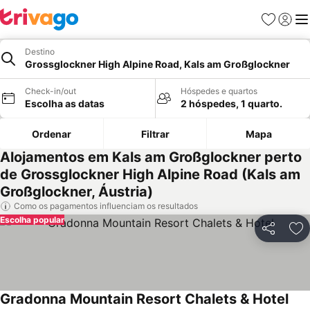
Favoritos
Iniciar
Me
Destino
Grossglockner High Alpine Road, Kals am Großglockner
Check-in/out
Hóspedes e quartos
Escolha as datas
2 hóspedes, 1 quarto.
Ordenar
Filtrar
Mapa
Alojamentos em Kals am Großglockner perto
de Grossglockner High Alpine Road (Kals am
Großglockner, Áustria)
Como os pagamentos influenciam os resultados
Escolha popular
Partilhar
Ad
Gradonna Mountain Resort Chalets & Hotel