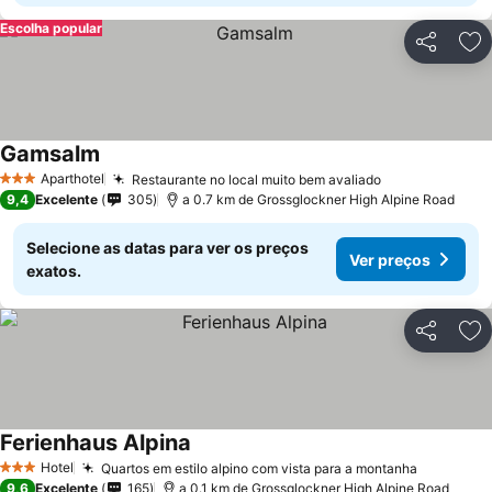
Escolha popular
Partilhar
Ad
Gamsalm
Aparthotel
Restaurante no local muito bem avaliado
3 Estrelas
9,4
Excelente
305
a 0.7 km de Grossglockner High Alpine Road
Selecione as datas para ver os preços
Ver preços
exatos.
Partilhar
Ad
Ferienhaus Alpina
Hotel
Quartos em estilo alpino com vista para a montanha
3 Estrelas
9,6
Excelente
165
a 0.1 km de Grossglockner High Alpine Road