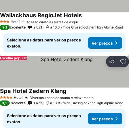
Wallackhaus RegioJet Hotels
Hotel
Acesso direto às pistas de esqui
3 Estrelas
9,1
Excelente
2.021
a 16.6 km de Grossglockner High Alpine Road
Selecione as datas para ver os preços
Ver preços
exatos.
Escolha popular
Partilhar
Ad
Spa Hotel Zedern Klang
Hotel
Diversas zonas de sauna e relaxamento
4 Estrelas
9,2
Excelente
1.473
a 13.8 km de Grossglockner High Alpine Road
Selecione as datas para ver os preços
Ver preços
exatos.