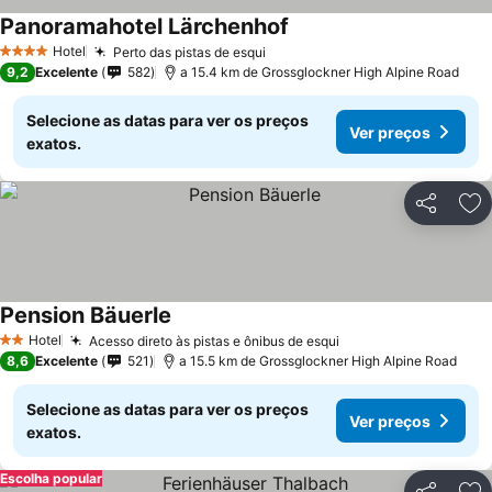
Panoramahotel Lärchenhof
Hotel
Perto das pistas de esqui
4 Estrelas
9,2
Excelente
582
a 15.4 km de Grossglockner High Alpine Road
Selecione as datas para ver os preços
Ver preços
exatos.
Partilhar
Ad
Pension Bäuerle
Hotel
Acesso direto às pistas e ônibus de esqui
2 Estrelas
8,6
Excelente
521
a 15.5 km de Grossglockner High Alpine Road
Selecione as datas para ver os preços
Ver preços
exatos.
Escolha popular