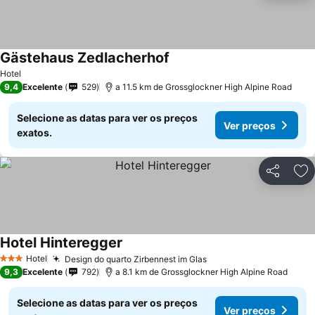
Gästehaus Zedlacherhof
Hotel
9,4
Excelente
529
a 11.5 km de Grossglockner High Alpine Road
Selecione as datas para ver os preços
Ver preços
exatos.
Partilhar
Ad
Hotel Hinteregger
Hotel
Design do quarto Zirbennest im Glas
3 Estrelas
9,3
Excelente
792
a 8.1 km de Grossglockner High Alpine Road
Selecione as datas para ver os preços
Ver preços