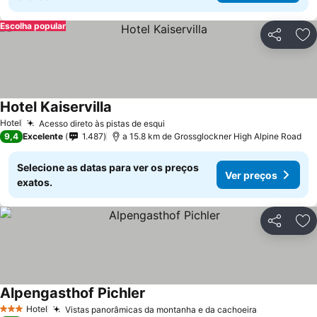
Escolha popular
Partilhar
Ad
Hotel Kaiservilla
Hotel
Acesso direto às pistas de esqui
9,4
Excelente
1.487
a 15.8 km de Grossglockner High Alpine Road
Selecione as datas para ver os preços
Ver preços
exatos.
Partilhar
Ad
Alpengasthof Pichler
Hotel
Vistas panorâmicas da montanha e da cachoeira
3 Estrelas