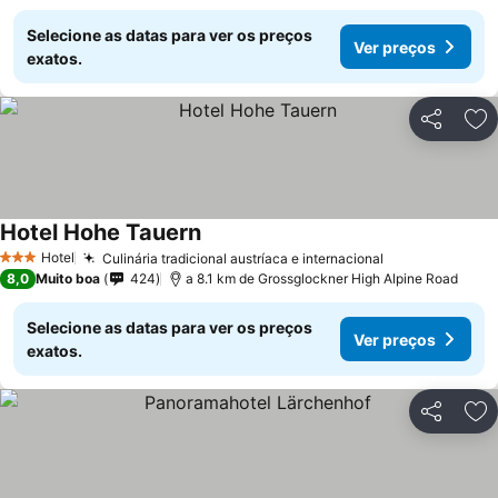
Selecione as datas para ver os preços
Ver preços
exatos.
Partilhar
Ad
Hotel Hohe Tauern
Hotel
Culinária tradicional austríaca e internacional
3 Estrelas
8,0
Muito boa
424
a 8.1 km de Grossglockner High Alpine Road
Selecione as datas para ver os preços
Ver preços
exatos.
Partilhar
Ad