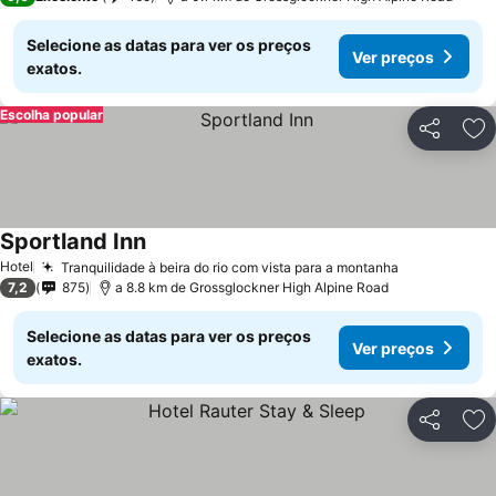
Selecione as datas para ver os preços
Ver preços
exatos.
Escolha popular
Partilhar
Ad
Sportland Inn
Hotel
Tranquilidade à beira do rio com vista para a montanha
7,2
875
a 8.8 km de Grossglockner High Alpine Road
Selecione as datas para ver os preços
Ver preços
exatos.
Partilhar
Ad