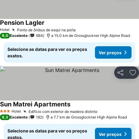
Pension Lagler
Hotel
Ponto de ônibus de esqui na porta
9,0
Excelente
684
a 15.0 km de Grossglockner High Alpine Road
Selecione as datas para ver os preços
Ver preços
exatos.
Partilhar
Ad
Sun Matrei Apartments
Hotel
Edifício com exterior de madeira distinto
3 Estrelas
9,3
Excelente
182
a 7.7 km de Grossglockner High Alpine Road
Selecione as datas para ver os preços
Ver preços
exatos.