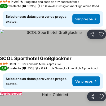
Hotel
Programa dedicado de atividades infantis
4 Estrelas
9,5
Excelente
1.395
a 1.6 km de Grossglockner High Alpine Road
Selecione as datas para ver os preços
Ver preços
exatos.
Partilhar
Ad
SCOL Sporthotel Großglockner
Hotel
Bar animado Mike's après-ski
3 Estrelas
8,8
Excelente
856
a 0.9 km de Grossglockner High Alpine Road
Selecione as datas para ver os preços
Ver preços
exatos.
Escolha popular
Partilhar
Ad