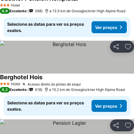
Hotel
3 Estrelas
8,9
Excelente
368
a 13.5 km de Grossglockner High Alpine Road
Selecione as datas para ver os preços
Ver preços
exatos.
Partilhar
Ad
Berghotel Hois
Hotel
Acesso direto às pistas de esqui
3 Estrelas
9,2
Excelente
418
a 15.2 km de Grossglockner High Alpine Road
Selecione as datas para ver os preços
Ver preços
exatos.
Partilhar
Ad