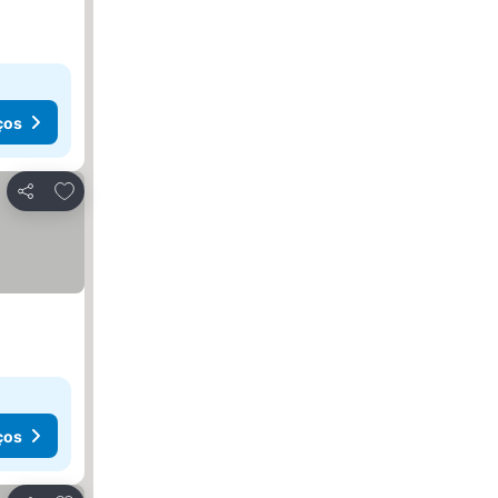
ços
Adicionar aos favoritos
Partilhar
ços