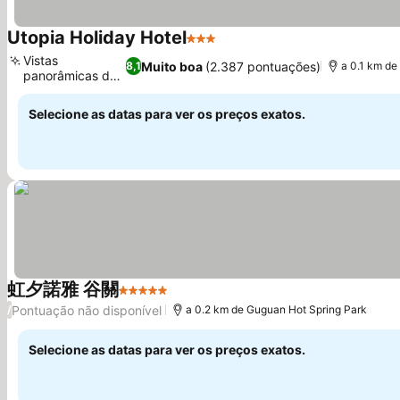
Utopia Holiday Hotel
3 Estrelas
Ver preços
Vistas
Muito boa
(2.387 pontuações)
8,1
a 0.1 km de
panorâmicas do
Ver preços
jardim
Selecione as datas para ver os preços exatos.
虹夕諾雅 谷關
5 Estrelas
Ver preços
Pontuação não disponível
/
a 0.2 km de Guguan Hot Spring Park
Selecione as datas para ver os preços exatos.