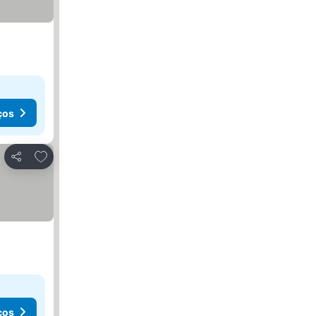
ços
Adicionar aos favoritos
Partilhar
ços