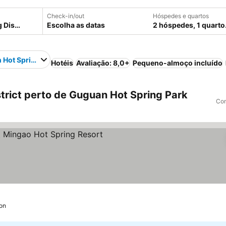
Check-in/out
Hóspedes e quartos
Escolha as datas
2 hóspedes, 1 quarto
 Hot Spring Park
Hotéis
Avaliação: 8,0+
Pequeno-almoço incluído
trict perto de Guguan Hot Spring Park
Com
as
 preços
on