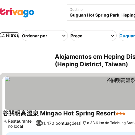
Destino
Filtros
Ordenar por
Preço
Guguan
Alojamentos em Heping Dis
(Heping District, Taiwan)
谷關明高溫泉 Mingao Hot Spring Resort
3 Estrel
Ver
Restaurante
(1.470 pontuações)
6,4
a 33.6 km de Taichung Stati
no local
Ver preços