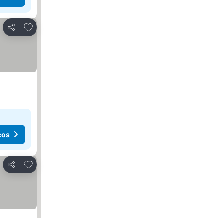
Adicionar aos favoritos
Partilhar
ços
Adicionar aos favoritos
Partilhar