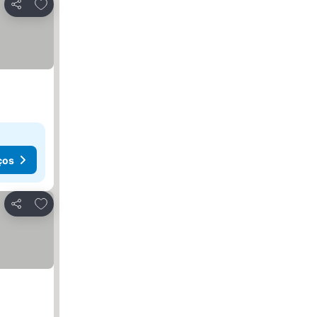
Adicionar aos favoritos
Partilhar
ços
Adicionar aos favoritos
Partilhar