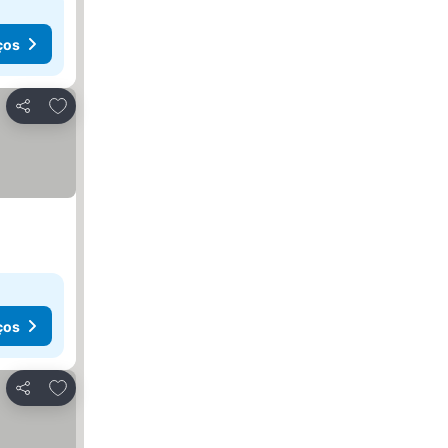
ços
Adicionar aos favoritos
Partilhar
ços
Adicionar aos favoritos
Partilhar