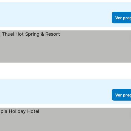
Ver pre
as
r preços
Ver pre