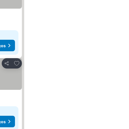
ços
Adicionar aos favoritos
Partilhar
ços