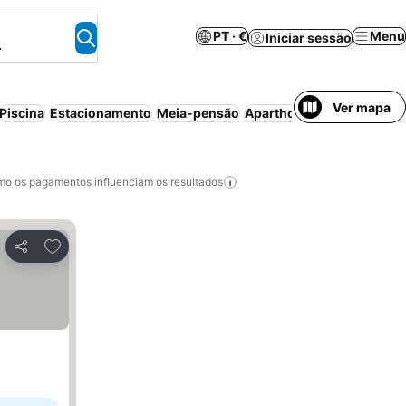
PT · €
Menu
Iniciar sessão
.
Ver mapa
Piscina
Estacionamento
Meia-pensão
Aparthotel
Cancelamento 
o os pagamentos influenciam os resultados
Adicionar aos favoritos
Partilhar