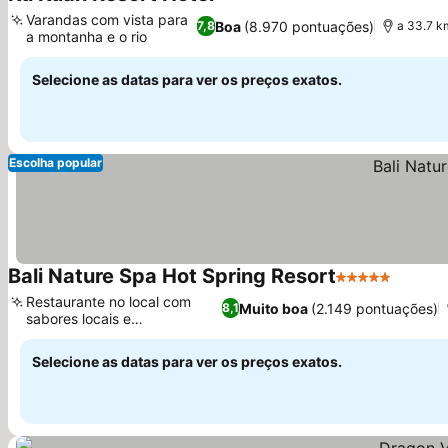
3 Estrelas
Ver preços
Varandas com vista para
Boa
(8.970 pontuações)
7,8
a 33.7 k
a montanha e o rio
Ver preços
Selecione as datas para ver os preços exatos.
Escolha popular
Bali Nature Spa Hot Spring Resort
5 Estrelas
Ver pr
Restaurante no local com
Muito boa
(2.149 pontuações)
8,1
sabores locais e
Ver preços
internacionais
Selecione as datas para ver os preços exatos.