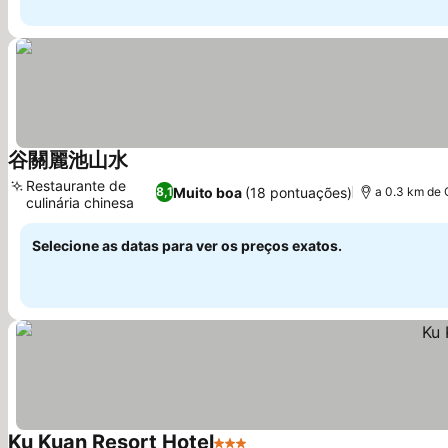
谷關麗池山水
Ver preços
Restaurante de
Muito boa
(18 pontuações)
8,1
a 0.3 km de 
culinária chinesa
Ver preços
Selecione as datas para ver os preços exatos.
Ku Kuan Resort Hotel