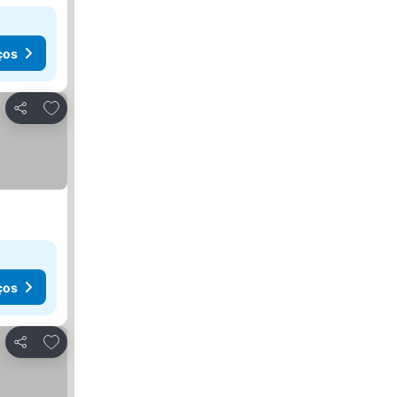
ços
Adicionar aos favoritos
Partilhar
ços
Adicionar aos favoritos
Partilhar