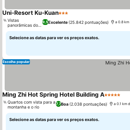
Uni-Resort Ku-Kuan
3 Estrelas
Ver preços
Vistas
Excelente
(25.842 pontuações)
9,5
a 0.8 km
panorâmicas do
Ver preços
rio Dajia
Selecione as datas para ver os preços exatos.
Escolha popular
Ming Zhi Hot Spring Hotel Building A
5 Estrelas
Ver
Quartos com vista para a
Boa
(2.038 pontuações)
7,7
a 0.1 km 
montanha e o rio
Ver preços
Selecione as datas para ver os preços exatos.