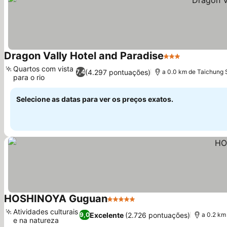
Dragon Vally Hotel and Paradise
3 Estrelas
Ver preços
Quartos com vista
(4.297 pontuações)
7,4
a 0.0 km de Taichung 
para o rio
Ver preços
Selecione as datas para ver os preços exatos.
HOSHINOYA Guguan
5 Estrelas
Ver preços
Atividades culturais
Excelente
(2.726 pontuações)
9,0
a 0.2 km
e na natureza