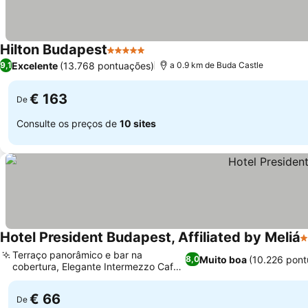
Hilton Budapest
5 Estrelas
Ver preços
Excelente
(13.768 pontuações)
9,1
a 0.9 km de Buda Castle
€ 163
De
Consulte os preços de
10 sites
Hotel President Budapest, Affiliated by Meliá
4
Terraço panorâmico e bar na
Muito boa
(10.226 pont
8,0
cobertura, Elegante Intermezzo Café
Ver preços
& Restaurante
€ 66
De