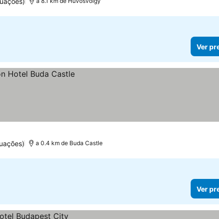
tuações)
a 8.1 km de Hűvösvölgy
Ver pr
uações)
a 0.4 km de Buda Castle
Ver pr