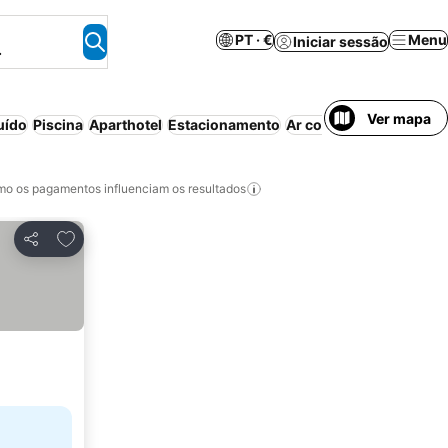
PT · €
Menu
Iniciar sessão
.
Ver mapa
uído
Piscina
Aparthotel
Estacionamento
Ar condicionado
Wi-fi
o os pagamentos influenciam os resultados
Adicionar aos favoritos
Partilhar