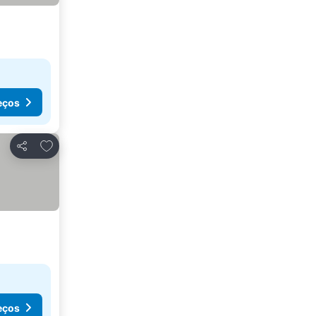
eços
Adicionar aos favoritos
Partilhar
eços