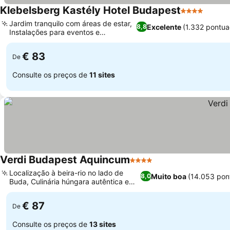
Klebelsberg Kastély Hotel Budapest
4 Estrelas
Ver p
Jardim tranquilo com áreas de estar,
Excelente
(1.332 pontua
8,8
Instalações para eventos e
Ver preços
conferências
€ 83
De
Consulte os preços de
11 sites
Verdi Budapest Aquincum
4 Estrelas
Ver preços
Localização à beira-rio no lado de
Muito boa
(14.053 pon
8,0
Buda, Culinária húngara autêntica e
Ver preços
internacional
€ 87
De
Consulte os preços de
13 sites