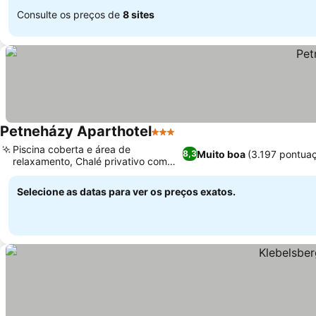
Consulte os preços de
8 sites
Petneházy Aparthotel
3 Estrelas
Ver preços
Piscina coberta e área de
Muito boa
(3.197 pontua
8,3
relaxamento, Chalé privativo com
Ver preços
sauna pessoal
Selecione as datas para ver os preços exatos.