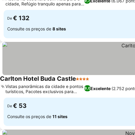
Excelente
(6.067 pon
9,7
cidade, Refúgio tranquilo apenas para
Ver preços
adultos
€ 132
De
Consulte os preços de
8 sites
Carlton Hotel Buda Castle
4 Estrelas
Ver preços
Vistas panorâmicas da cidade e pontos
Excelente
(2.752 pont
9,0
turísticos, Pacotes exclusivos para
Ver preços
viajantes
€ 53
De
Consulte os preços de
11 sites