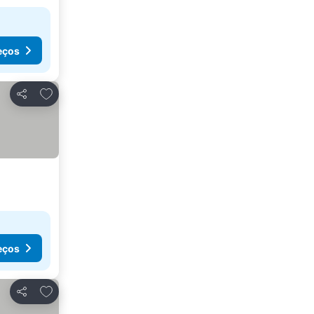
eços
Adicionar aos favoritos
Partilhar
eços
Adicionar aos favoritos
Partilhar