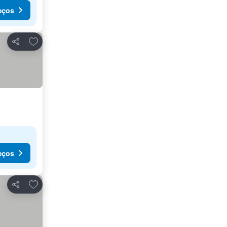
eços
Adicionar aos favoritos
Partilhar
eços
Adicionar aos favoritos
Partilhar