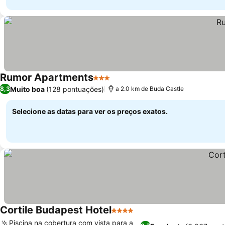
Rumor Apartments
3 Estrelas
Ver preços
Muito boa
(128 pontuações)
8,3
a 2.0 km de Buda Castle
Selecione as datas para ver os preços exatos.
Cortile Budapest Hotel
4 Estrelas
Ver preços
Piscina na cobertura com vista para a