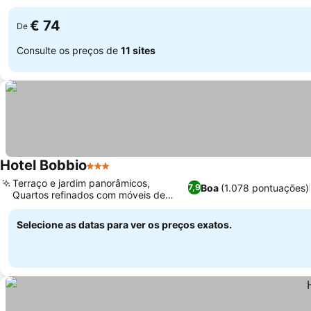
Ver preços
local
€ 74
De
Consulte os preços de
11 sites
Hotel Bobbio
3 Estrelas
Ver preços
Terraço e jardim panorâmicos,
Boa
(1.078 pontuações)
7,9
Quartos refinados com móveis de
Ver preços
madeira
Selecione as datas para ver os preços exatos.