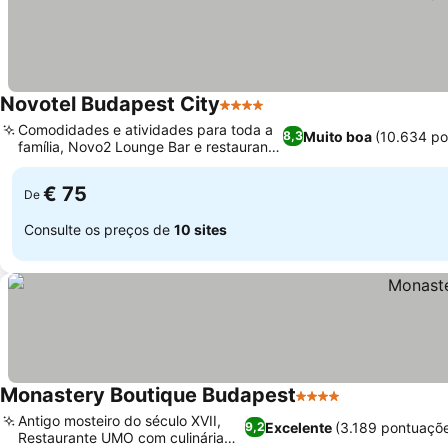
Novotel Budapest City
4 Estrelas
Ver preços
Comodidades e atividades para toda a
Muito boa
(10.634 po
8,3
família, Novo2 Lounge Bar e restaurante
Ver preços
no local
€ 75
De
Consulte os preços de
10 sites
Monastery Boutique Budapest
4 Estrelas
Ver preços
Antigo mosteiro do século XVII,
Excelente
(3.189 pontuaçõ
9,2
Restaurante UMO com culinária