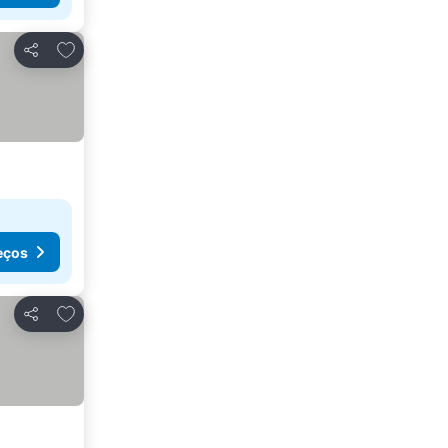
Adicionar aos favoritos
Partilhar
eços
Adicionar aos favoritos
Partilhar