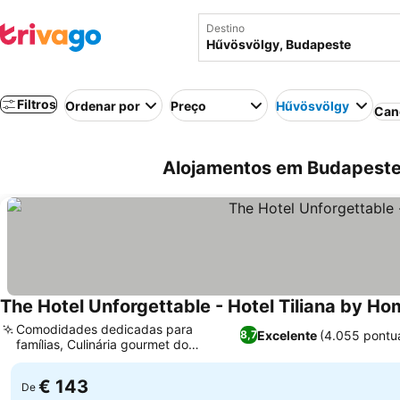
Destino
Filtros
Ordenar por
Preço
Hűvösvölgy
Can
Alojamentos em Budapeste
The Hotel Unforgettable - Hotel Tiliana by H
Comodidades dedicadas para
Excelente
(4.055 pontu
8,7
famílias, Culinária gourmet do
Ver preços
restaurante Etalon
€ 143
De