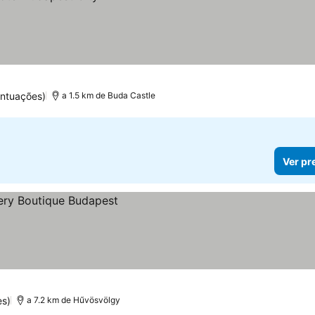
ntuações)
a 1.5 km de Buda Castle
Ver pr
es)
a 7.2 km de Hűvösvölgy