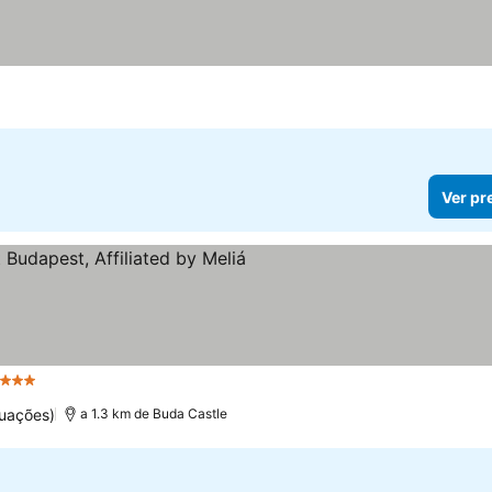
Ver pr
 Estrelas
Ver preços
uações)
a 1.3 km de Buda Castle