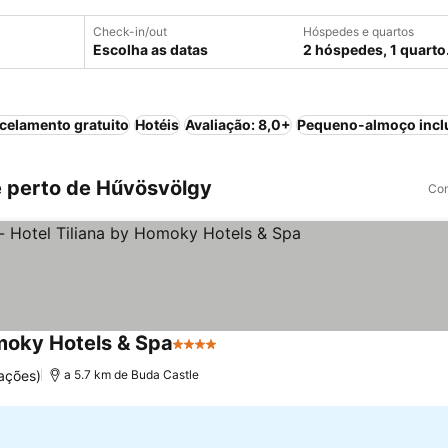
Check-in/out
Hóspedes e quartos
Escolha as datas
2 hóspedes, 1 quarto
celamento gratuito
Hotéis
Avaliação: 8,0+
Pequeno-almoço incl
 perto de Hűvösvölgy
Com
omoky Hotels & Spa
4 Estrelas
Ver preços
ações)
a 5.7 km de Buda Castle